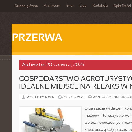
Archiwum
Inter
Liga
Redakcja
Strona główna
Spis Treści
PRZERWA
Archive for 20 czerwca, 2025
GOSPODARSTWO AGROTURYSTY
IDEALNE MIEJSCE NA RELAKS W 
POSTED BY ADMIN
CZE - 20 - 2025
MOŻLIWOŚĆ KOMENTOWA
Organizacja wydarzeń, kon
muzeów – to wszystko wyma
ale też nowoczesnych rozwią
zabezpieczą cały proces. S