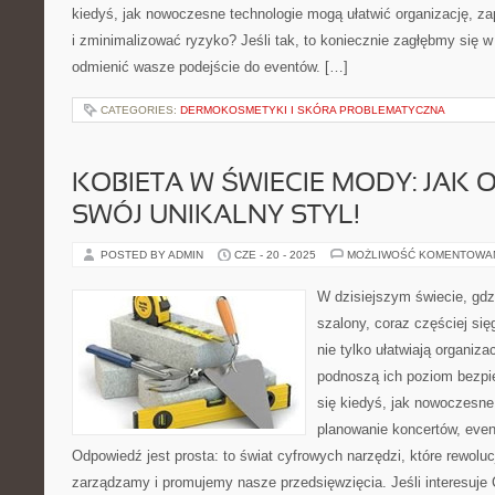
kiedyś, jak nowoczesne technologie mogą ułatwić organizację, z
i zminimalizować ryzyko? Jeśli tak, to koniecznie zagłębmy się w
odmienić wasze podejście do eventów. […]
CATEGORIES:
DERMOKOSMETYKI I SKÓRA PROBLEMATYCZNA
KOBIETA W ŚWIECIE MODY: JAK
SWÓJ UNIKALNY STYL!
POSTED BY ADMIN
CZE - 20 - 2025
MOŻLIWOŚĆ KOMENTOWA
W dzisiejszym świecie, gdzi
szalony, coraz częściej się
nie tylko ułatwiają organiz
podnoszą ich poziom bezpi
się kiedyś, jak nowoczesn
planowanie koncertów, ev
Odpowiedź jest prosta: to świat cyfrowych narzędzi, które rewoluc
zarządzamy i promujemy nasze przedsięwzięcia. Jeśli interesuje 