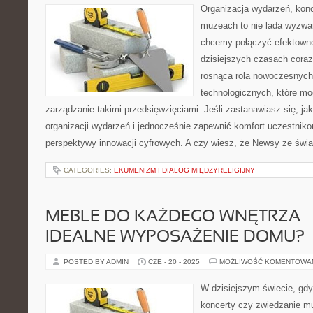
Organizacja wydarzeń, kon
muzeach to nie lada wyzwa
chcemy połączyć efektown
dzisiejszych czasach coraz
rosnąca rola nowoczesnych 
technologicznych, które mo
zarządzanie takimi przedsięwzięciami. Jeśli zastanawiasz się, j
organizacji wydarzeń i jednocześnie zapewnić komfort uczestniko
perspektywy innowacji cyfrowych. A czy wiesz, że Newsy ze świ
CATEGORIES:
EKUMENIZM I DIALOG MIĘDZYRELIGIJNY
MEBLE DO KAŻDEGO WNĘTRZA –
IDEALNE WYPOSAŻENIE DOMU?
POSTED BY ADMIN
CZE - 20 - 2025
MOŻLIWOŚĆ KOMENTOWA
W dzisiejszym świecie, gdy
koncerty czy zwiedzanie m