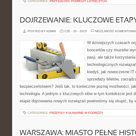
CATEGORIES:
PRZYSZŁOŚĆ PODRÓŻY LOTNICZYCH
DOJRZEWANIE: KLUCZOWE ETAPY
POSTED BY ADMIN
CZE - 20 - 2025
MOŻLIWOŚĆ KOMENTOWA
W dzisiejszych czasach or
koncertów czy muzeów wyma
pasji, ale także korzystani
technologicznych rozwiązań
kiedyś, jak nowoczesne IT
sprzedaży biletów, zarządz
bezpieczeństwem? Jeśli tak, to koniecznie poznaj możliwości, ja
technologia. A jednym z kluczowych słów w tym kontekście jest d
etapie dojrzewania nowych rozwiązań powinniśmy się skupić, by 
CATEGORIES:
PRZEPISY KULINARNE W PODRÓŻY
WARSZAWA: MIASTO PEŁNE HISTO