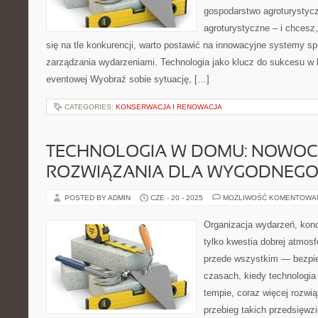
gospodarstwo agroturystycz
agroturystyczne – i chcesz,
się na tle konkurencji, warto postawić na innowacyjne systemy sp
zarządzania wydarzeniami. Technologia jako klucz do sukcesu w b
eventowej Wyobraź sobie sytuację, […]
CATEGORIES:
KONSERWACJA I RENOWACJA
TECHNOLOGIA W DOMU: NOWOC
ROZWIĄZANIA DLA WYGODNEGO 
POSTED BY ADMIN
CZE - 20 - 2025
MOŻLIWOŚĆ KOMENTOWA
Organizacja wydarzeń, kon
tylko kwestia dobrej atmosfe
przede wszystkim — bezpie
czasach, kiedy technologia
tempie, coraz więcej rozwi
przebieg takich przedsięwzi