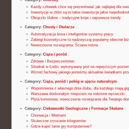
Każdy człowiek chce się prezentować jak najlepiej dla swo
Inwestycje w złoto są to takie inwestycje jakie niejednokr
Obrączki ślubne – tradycyjne kroje i najnowsze trendy
Category:
Chusty i Otulacze
Automatyzacja biura i inteligentne systemy pracy
Zabiegi kosmetyczne to nadzwyczaj popularny obecnie bi
Nowoczesne rozwiązania: Ściana nośna
Category:
Ciąża i poród
Zdrowie i Bezpieczeństwo
Sitodruk w Łodzi, wykonywany jest na najwyższym poziom
Wzrost fachowy jakiego jesteśmy aktualnie świadkami prz
Category:
Ciąża, poród i połóg w ujęciu naturalnym
Wspomnienia z własnego dnia ślubu, dla każdego mają gi
Warszawa doskonałym miejscem na rodzinne wycieczki
Płyta komorowa: nowoczesne rozwiązanie dla Twojego do
Category:
Ciekawostki Geologiczne i Formacje Skalane
Chorwacja i Wietnam
Skuteczne zrzucanie kilogramów
Gdzie kupić tanie gry komputerowe?