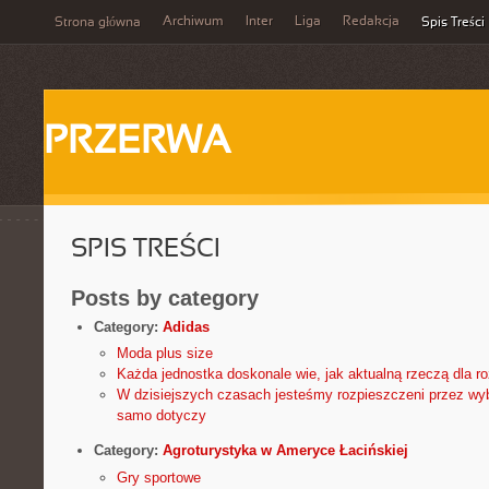
Archiwum
Inter
Liga
Redakcja
Strona główna
Spis Treści
PRZERWA
SPIS TREŚCI
Posts by category
Category:
Adidas
Moda plus size
Każda jednostka doskonale wie, jak aktualną rzeczą dla ro
W dzisiejszych czasach jesteśmy rozpieszczeni przez wy
samo dotyczy
Category:
Agroturystyka w Ameryce Łacińskiej
Gry sportowe