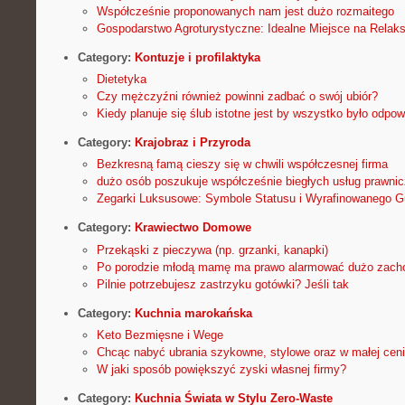
Współcześnie proponowanych nam jest dużo rozmaitego
Gospodarstwo Agroturystyczne: Idealne Miejsce na Relaks
Category:
Kontuzje i profilaktyka
Dietetyka
Czy mężczyźni również powinni zadbać o swój ubiór?
Kiedy planuje się ślub istotne jest by wszystko było odpo
Category:
Krajobraz i Przyroda
Bezkresną famą cieszy się w chwili współczesnej firma
dużo osób poszukuje współcześnie biegłych usług prawni
Zegarki Luksusowe: Symbole Statusu i Wyrafinowanego G
Category:
Krawiectwo Domowe
Przekąski z pieczywa (np. grzanki, kanapki)
Po porodzie młodą mamę ma prawo alarmować dużo zach
Pilnie potrzebujesz zastrzyku gotówki? Jeśli tak
Category:
Kuchnia marokańska
Keto Bezmięsne i Wege
Chcąc nabyć ubrania szykowne, stylowe oraz w małej cen
W jaki sposób powiększyć zyski własnej firmy?
Category:
Kuchnia Świata w Stylu Zero-Waste