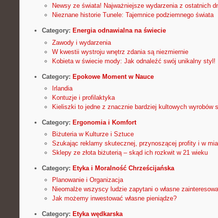
Newsy ze świata! Najważniejsze wydarzenia z ostatnich dn
Nieznane historie Tunele: Tajemnice podziemnego świata
Category:
Energia odnawialna na świecie
Zawody i wydarzenia
W kwestii wystroju wnętrz zdania są niezmiernie
Kobieta w świecie mody: Jak odnaleźć swój unikalny styl!
Category:
Epokowe Moment w Nauce
Irlandia
Kontuzje i profilaktyka
Kieliszki to jedne z znacznie bardziej kultowych wyrobów 
Category:
Ergonomia i Komfort
Biżuteria w Kulturze i Sztuce
Szukając reklamy skutecznej, przynoszącej profity i w miar
Sklepy ze złota biżuterią – skąd ich rozkwit w 21 wieku
Category:
Etyka i Moralność Chrześcijańska
Planowanie i Organizacja
Nieomalże wszyscy ludzie zapytani o własne zainteresow
Jak możemy inwestować własne pieniądze?
Category:
Etyka wędkarska