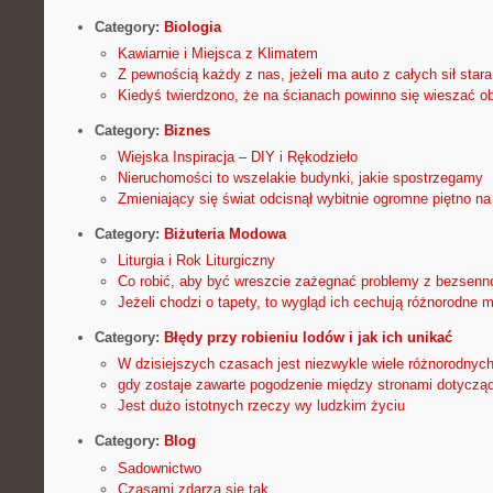
Category:
Biologia
Kawiarnie i Miejsca z Klimatem
Z pewnością każdy z nas, jeżeli ma auto z całych sił star
Kiedyś twierdzono, że na ścianach powinno się wieszać o
Category:
Biznes
Wiejska Inspiracja – DIY i Rękodzieło
Nieruchomości to wszelakie budynki, jakie spostrzegamy
Zmieniający się świat odcisnął wybitnie ogromne piętno na
Category:
Biżuteria Modowa
Liturgia i Rok Liturgiczny
Co robić, aby być wreszcie zażegnać problemy z bezsenn
Jeżeli chodzi o tapety, to wygląd ich cechują różnorodne 
Category:
Błędy przy robieniu lodów i jak ich unikać
W dzisiejszych czasach jest niezwykle wiele różnorodnyc
gdy zostaje zawarte pogodzenie między stronami dotyczące
Jest dużo istotnych rzeczy wy ludzkim życiu
Category:
Blog
Sadownictwo
Czasami zdarza się tak