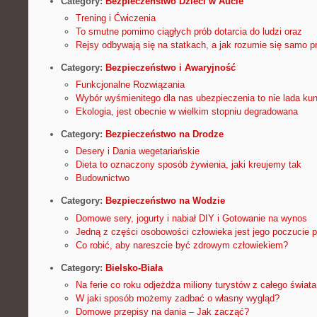
Category:
Bezpieczeństwo Dzieci w Aucie
Trening i Ćwiczenia
To smutne pomimo ciągłych prób dotarcia do ludzi oraz
Rejsy odbywają się na statkach, a jak rozumie się samo p
Category:
Bezpieczeństwo i Awaryjność
Funkcjonalne Rozwiązania
Wybór wyśmienitego dla nas ubezpieczenia to nie lada kuns
Ekologia, jest obecnie w wielkim stopniu degradowana
Category:
Bezpieczeństwo na Drodze
Desery i Dania wegetariańskie
Dieta to oznaczony sposób żywienia, jaki kreujemy tak
Budownictwo
Category:
Bezpieczeństwo na Wodzie
Domowe sery, jogurty i nabiał DIY i Gotowanie na wynos
Jedną z części osobowości człowieka jest jego poczucie 
Co robić, aby nareszcie być zdrowym człowiekiem?
Category:
Bielsko-Biała
Na ferie co roku odjeżdża miliony turystów z całego świata
W jaki sposób możemy zadbać o własny wygląd?
Domowe przepisy na dania – Jak zacząć?