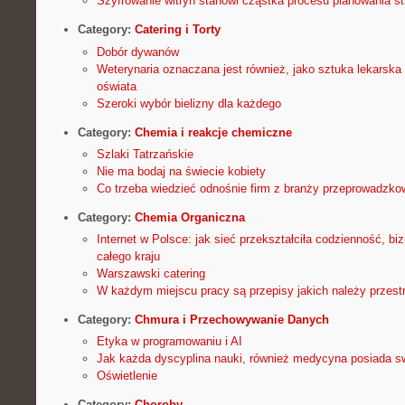
Szyfrowanie witryn stanowi cząstka procesu planowania st
Category:
Catering i Torty
Dobór dywanów
Weterynaria oznaczana jest również, jako sztuka lekarska w
oświata
Szeroki wybór bielizny dla każdego
Category:
Chemia i reakcje chemiczne
Szlaki Tatrzańskie
Nie ma bodaj na świecie kobiety
Co trzeba wiedzieć odnośnie firm z branży przeprowadzko
Category:
Chemia Organiczna
Internet w Polsce: jak sieć przekształciła codzienność, bi
całego kraju
Warszawski catering
W każdym miejscu pracy są przepisy jakich należy przest
Category:
Chmura i Przechowywanie Danych
Etyka w programowaniu i AI
Jak każda dyscyplina nauki, również medycyna posiada s
Oświetlenie
Category:
Choroby