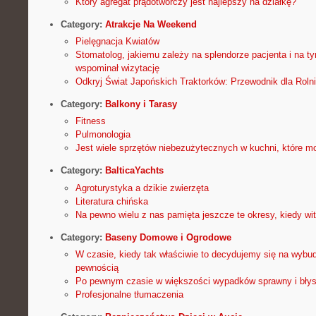
Który agregat prądotwórczy jest najlepszy na działkę?
Category:
Atrakcje Na Weekend
Pielęgnacja Kwiatów
Stomatolog, jakiemu zależy na splendorze pacjenta i na t
wspominał wizytację
Odkryj Świat Japońskich Traktorków: Przewodnik dla Roln
Category:
Balkony i Tarasy
Fitness
Pulmonologia
Jest wiele sprzętów niebezużytecznych w kuchni, które m
Category:
BalticaYachts
Agroturystyka a dzikie zwierzęta
Literatura chińska
Na pewno wielu z nas pamięta jeszcze te okresy, kiedy wit
Category:
Baseny Domowe i Ogrodowe
W czasie, kiedy tak właściwie to decydujemy się na wybu
pewnością
Po pewnym czasie w większości wypadków sprawny i błys
Profesjonalne tłumaczenia