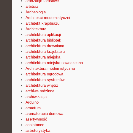
aranżacje tarasowe
arbitraż
Archeologia
Architekci modernistyczni
architekt krajobrazu
Architektura
architektura aplikacji
architektura bibliotek
architektura drewniana
architektura krajobrazu
architektura miejska
architektura miejska nowoczesna
Architektura modernistyczna
architektura ogrodowa
architektura systemów
architektura wnętrz
archiwa rodzinne
archiwizacja
Arduino
armatura
aromaterapia domowa
asertywność
assistance
astroturystyka