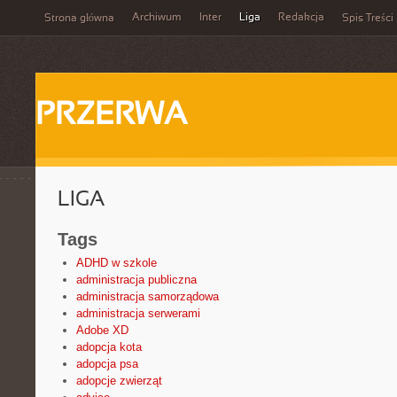
Archiwum
Inter
Liga
Redakcja
Strona główna
Spis Treści
PRZERWA
LIGA
Tags
ADHD w szkole
administracja publiczna
administracja samorządowa
administracja serwerami
Adobe XD
adopcja kota
adopcja psa
adopcje zwierząt