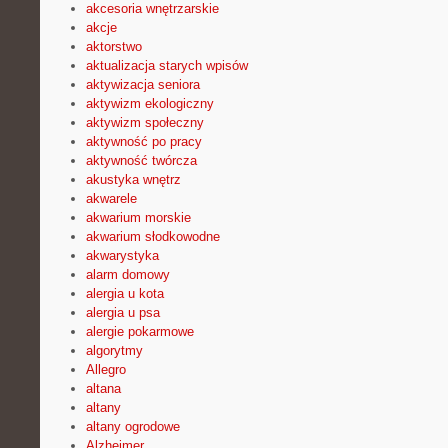
akcesoria wnętrzarskie
akcje
aktorstwo
aktualizacja starych wpisów
aktywizacja seniora
aktywizm ekologiczny
aktywizm społeczny
aktywność po pracy
aktywność twórcza
akustyka wnętrz
akwarele
akwarium morskie
akwarium słodkowodne
akwarystyka
alarm domowy
alergia u kota
alergia u psa
alergie pokarmowe
algorytmy
Allegro
altana
altany
altany ogrodowe
Alzheimer