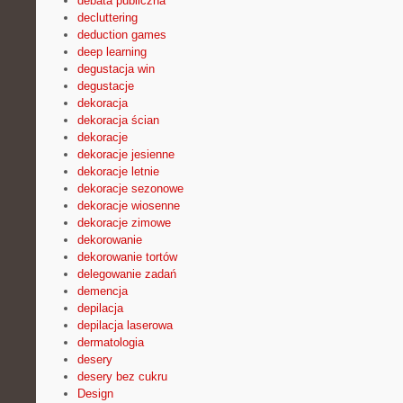
debata publiczna
decluttering
deduction games
deep learning
degustacja win
degustacje
dekoracja
dekoracja ścian
dekoracje
dekoracje jesienne
dekoracje letnie
dekoracje sezonowe
dekoracje wiosenne
dekoracje zimowe
dekorowanie
dekorowanie tortów
delegowanie zadań
demencja
depilacja
depilacja laserowa
dermatologia
desery
desery bez cukru
Design