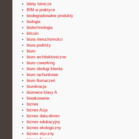
bilety lotnicze
BIM w praktyce
biodegradowalne produkty
biologia
biotechnologia
bitcoin
biura nieruchomości
biura podróży
biuro
biuro architektoniczne
biuro coworking
biuro obsługi klienta
biuro rachunkowe
biuro tłumaczeń
biurokracja
biurowce klasy A
biwakowanie
biznes
biznes Azja
biznes data-driven
biznes edukacyjny
biznes ekologiczny
biznes etyczny