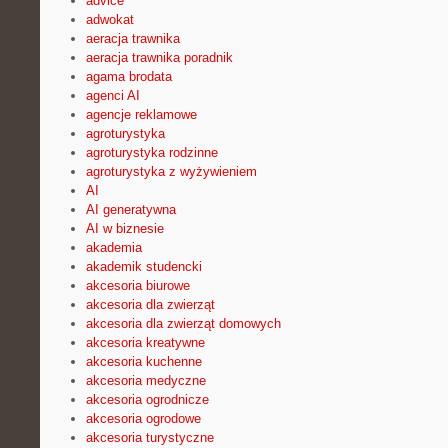
advice
adwokat
aeracja trawnika
aeracja trawnika poradnik
agama brodata
agenci AI
agencje reklamowe
agroturystyka
agroturystyka rodzinne
agroturystyka z wyżywieniem
AI
AI generatywna
AI w biznesie
akademia
akademik studencki
akcesoria biurowe
akcesoria dla zwierząt
akcesoria dla zwierząt domowych
akcesoria kreatywne
akcesoria kuchenne
akcesoria medyczne
akcesoria ogrodnicze
akcesoria ogrodowe
akcesoria turystyczne