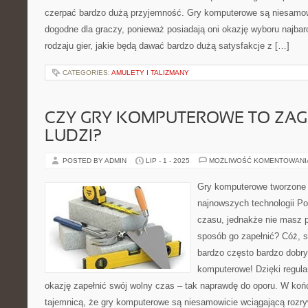
czerpać bardzo dużą przyjemność. Gry komputerowe są niesamowi
dogodne dla graczy, ponieważ posiadają oni okazję wyboru najbard
rodzaju gier, jakie będą dawać bardzo dużą satysfakcje z […]
CATEGORIES:
AMULETY I TALIZMANY
CZY GRY KOMPUTEROWE TO ZAG
LUDZI?
POSTED BY ADMIN
LIP - 1 - 2025
MOŻLIWOŚĆ KOMENTOWAN
Gry komputerowe tworzone 
najnowszych technologii P
czasu, jednakże nie masz po
sposób go zapełnić? Cóż, s
bardzo często bardzo dobr
komputerowe! Dzięki regula
okazję zapełnić swój wolny czas – tak naprawdę do oporu. W końc
tajemnicą, że gry komputerowe są niesamowicie wciągającą rozr