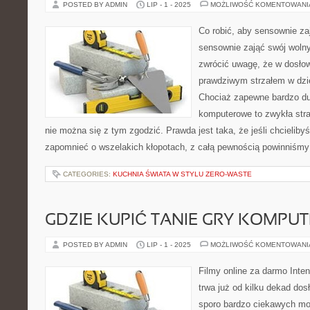
POSTED BY ADMIN
LIP - 1 - 2025
MOŻLIWOŚĆ KOMENTOWAN
Co robić, aby sensownie za
sensownie zająć swój woln
zwrócić uwagę, że w dosło
prawdziwym strzałem w dzi
Chociaż zapewne bardzo duż
komputerowe to zwykła stra
nie można się z tym zgodzić. Prawda jest taka, że jeśli chcieliby
zapomnieć o wszelakich kłopotach, z całą pewnością powinniśmy
CATEGORIES:
KUCHNIA ŚWIATA W STYLU ZERO-WASTE
GDZIE KUPIĆ TANIE GRY KOMPU
POSTED BY ADMIN
LIP - 1 - 2025
MOŻLIWOŚĆ KOMENTOWAN
Filmy online za darmo Inten
trwa już od kilku dekad do
sporo bardzo ciekawych moż