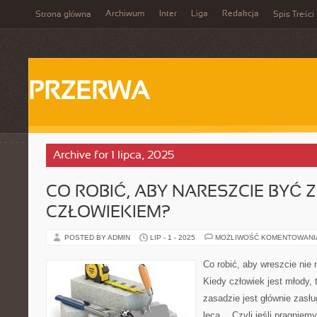
Archiwum
Inter
Liga
Redakcja
Strona główna
Spis Treści
PRZERWA
Archive for 1 lipca, 2025
CO ROBIĆ, ABY NARESZCIE BYĆ
CZŁOWIEKIEM?
POSTED BY ADMIN
LIP - 1 - 2025
MOŻLIWOŚĆ KOMENTOWAN
Co robić, aby wreszcie nie
Kiedy człowiek jest młody, 
zasadzie jest głównie zasł
lecą… Czyli jeśli pragniem