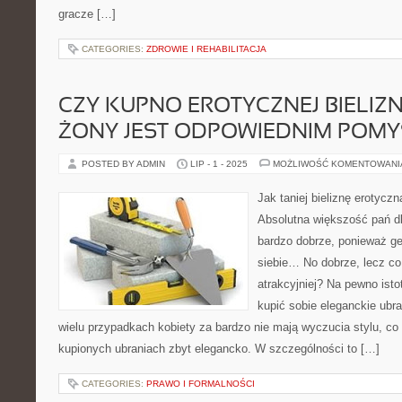
gracze […]
CATEGORIES:
ZDROWIE I REHABILITACJA
CZY KUPNO EROTYCZNEJ BIELIZN
ŻONY JEST ODPOWIEDNIM POM
POSTED BY ADMIN
LIP - 1 - 2025
MOŻLIWOŚĆ KOMENTOWAN
Jak taniej bieliznę erotycz
Absolutna większość pań d
bardzo dobrze, ponieważ ge
siebie… No dobrze, lecz co
atrakcyjniej? Na pewno isto
kupić sobie eleganckie ubr
wielu przypadkach kobiety za bardzo nie mają wyczucia stylu, co 
kupionych ubraniach zbyt elegancko. W szczególności to […]
CATEGORIES:
PRAWO I FORMALNOŚCI