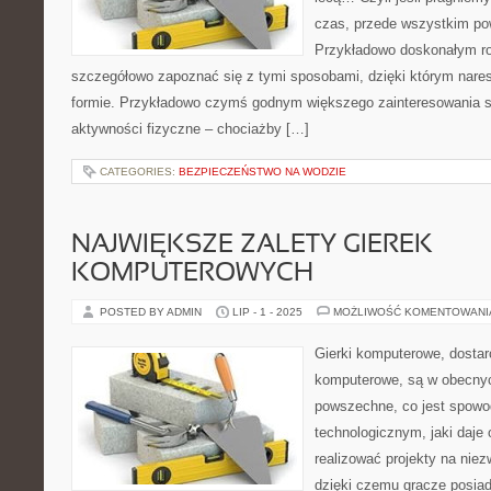
czas, przede wszystkim pow
Przykładowo doskonałym ro
szczegółowo zapoznać się z tymi sposobami, dzięki którym nare
formie. Przykładowo czymś godnym większego zainteresowania s
aktywności fizyczne – chociażby […]
CATEGORIES:
BEZPIECZEŃSTWO NA WODZIE
NAJWIĘKSZE ZALETY GIEREK
KOMPUTEROWYCH
POSTED BY ADMIN
LIP - 1 - 2025
MOŻLIWOŚĆ KOMENTOWAN
Gierki komputerowe, dostar
komputerowe, są w obecny
powszechne, co jest spow
technologicznym, jaki daje
realizować projekty na nie
dzięki czemu gracze posiada