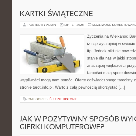
KARTKI ŚWIĄTECZNE
POSTED BY ADMIN
LIP - 1 - 2025
MOŻLIWOŚĆ KOMENTOWAN
Życzenia na Wielkanoc Bard
iż najzwyczajniej w świecie 
itp. Jednak nikt nie powiedzi
stanie dla nas w jakiś sto
znaczącej większości przyp
tarociści mają spore doświa
wątpliwości mogą nam pomóc. Ofertę doświadczonego tarocisty 
stronie tarot.info.pl. Warto z całą pewnością skorzystać […]
CATEGORIES:
ŚLUBNE HISTORIE
JAK W POZYTYWNY SPOSÓB WY
GIERKI KOMPUTEROWE?