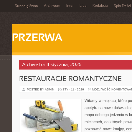
Archiwum
Inter
Liga
Redakcja
Strona główna
Spis Treści
PRZERWA
Archive for 11 stycznia, 2026
RESTAURACJE ROMANTYCZNE
POSTED BY ADMIN
STY - 11 - 2026
MOŻLIWOŚĆ KOMENTOWA
Witamy w miejscu, które po
apetytu na nowe doświadcze
mapa dobrego jedzenia w kr
miejscach, do których prowa
poznawać nowe knajpy, ceni