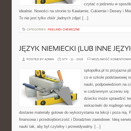
czytać o jedzeniu w sposób 
idealnie. Nowości na stronie to Kawiarnie, Cukiernie i Desery i M
To nie jest tylko zbiór „ładnych zdjęć […]
CATEGORIES:
PEELINGI CHEMICZNE
JĘZYK NIEMIECKI (LUB INNE JĘZY
POSTED BY ADMIN
STY - 11 - 2026
MOŻLIWOŚĆ KOMENTOWA
sptopolka.pl to przyjazna 
co w szkole podstawowej n
nauki, podpowiedziom na c
w codziennym uczeniu się.
dziecko może sprawdzić tem
wskazówki do mądrego wsp
dostanie materiały gotowe do wykorzystania na lekcji i poza nią
finansowa i przedsiębiorczość i Doradztwo zawodowe. Ideą serwis
nauki tak, aby był czytelny i przewidywalny. […]