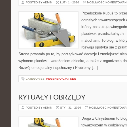
POSTED BY ADMIN
LUT - 1 - 2026
MOŻLIWOŚĆ KOMENTOWAN
Przedszkole Kubuś to prze
dorosłych towarzyszących 
którzy poszukują wiarygodn
placówek przedszkolnych i 
maluchami. To blog, w któr
rozwoju spotyka się z pra
Strona powstała po to, by porządkować decyzje i zmniejszać ni
wyborem placówki, wdrożeniem dziecka, a także z organizacją dn
Rozwój emocjonalny i społeczny i Problemy […]
CATEGORIES:
REGENERACJA I SEN
RYTUAŁY I OBRZĘDY
POSTED BY ADMIN
STY - 31 - 2026
MOŻLIWOŚĆ KOMENTOWA
Droga z Chrystusem to blog 
towarzyszem w codziennym 