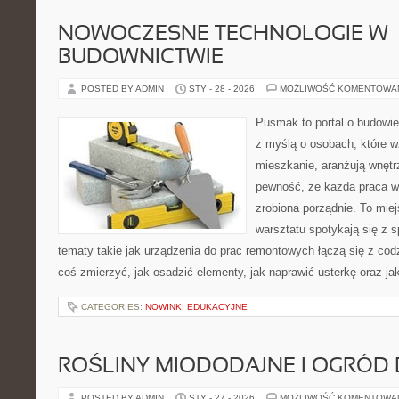
NOWOCZESNE TECHNOLOGIE W
BUDOWNICTWIE
POSTED BY ADMIN
STY - 28 - 2026
MOŻLIWOŚĆ KOMENTOWA
Pusmak to portal o budowie
z myślą o osobach, które 
mieszkanie, aranżują wnętr
pewność, że każda praca w
zrobiona porządnie. To mie
warsztatu spotykają się z 
tematy takie jak urządzenia do prac remontowych łączą się z cod
coś zmierzyć, jak osadzić elementy, jak naprawić usterkę oraz ja
CATEGORIES:
NOWINKI EDUKACYJNE
ROŚLINY MIODODAJNE I OGRÓD
POSTED BY ADMIN
STY - 27 - 2026
MOŻLIWOŚĆ KOMENTOWA