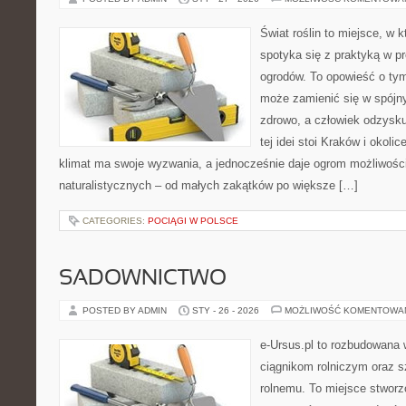
Świat roślin to miejsce, w k
spotyka się z praktyką w pr
ogrodów. To opowieść o ty
może zamienić się w spójny
zdrowo, a człowiek odzysk
tej idei stoi Kraków i okolic
klimat ma swoje wyzwania, a jednocześnie daje ogrom możliwośc
naturalistycznych – od małych zakątków po większe […]
CATEGORIES:
POCIĄGI W POLSCE
SADOWNICTWO
POSTED BY ADMIN
STY - 26 - 2026
MOŻLIWOŚĆ KOMENTOWA
e-Ursus.pl to rozbudowana 
ciągnikom rolniczym oraz s
rolnemu. To miejsce stworz