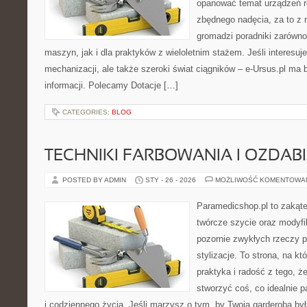
opanować temat urządzeń r
zbędnego nadęcia, za to z 
gromadzi poradniki zarówn
maszyn, jak i dla praktyków z wieloletnim stażem. Jeśli interesuj
mechanizacji, ale także szeroki świat ciągników – e-Ursus.pl ma
informacji. Polecamy Dotacje […]
CATEGORIES:
BLOG
TECHNIKI FARBOWANIA I OZDAB
POSTED BY ADMIN
STY - 26 - 2026
MOŻLIWOŚĆ KOMENTOWA
Paramedicshop.pl to zakąte
twórcze szycie oraz modyfi
pozornie zwykłych rzeczy 
stylizacje. To strona, na kt
praktyka i radość z tego, 
stworzyć coś, co idealnie p
i codziennego życia. Jeśli marzysz o tym, by Twoja garderoba była