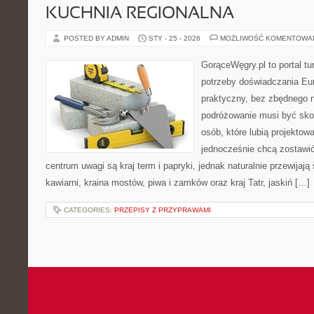
KUCHNIA REGIONALNA
POSTED BY ADMIN
STY - 25 - 2026
MOŻLIWOŚĆ KOMENTOWA
GorąceWęgry.pl to portal tu
potrzeby doświadczania Eu
praktyczny, bez zbędnego n
podróżowanie musi być sko
osób, które lubią projektow
jednocześnie chcą zostawi
centrum uwagi są kraj term i papryki, jednak naturalnie przewijają s
kawiarni, kraina mostów, piwa i zamków oraz kraj Tatr, jaskiń […]
CATEGORIES:
PRZEPISY Z PRZYPRAWAMI