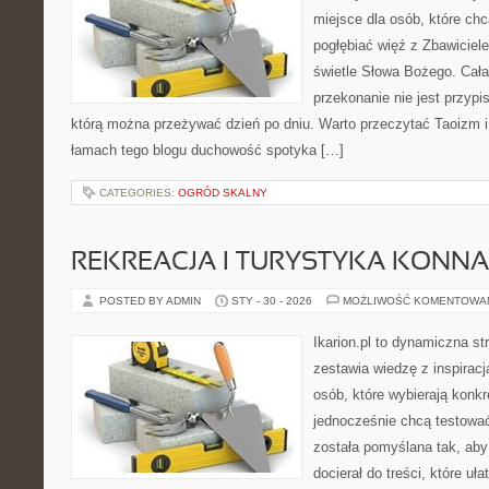
miejsce dla osób, które ch
pogłębiać więź z Zbawicie
świetle Słowa Bożego. Cała 
przekonanie nie jest przypi
którą można przeżywać dzień po dniu. Warto przeczytać Taoizm i 
łamach tego blogu duchowość spotyka […]
CATEGORIES:
OGRÓD SKALNY
REKREACJA I TURYSTYKA KONNA
POSTED BY ADMIN
STY - 30 - 2026
MOŻLIWOŚĆ KOMENTOWA
Ikarion.pl to dynamiczna st
zestawia wiedzę z inspiracj
osób, które wybierają konkr
jednocześnie chcą testowa
została pomyślana tak, ab
docierał do treści, które uł