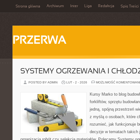
Archiwum
Inter
Liga
Redakcja
Strona główna
Spis Treści
PRZERWA
SYSTEMY OGRZEWANIA I CHŁOD
POSTED BY ADMIN
LUT - 2 - 2026
MOŻLIWOŚĆ KOMENTOWAN
Kursy Marko to blog budowl
forkliftów, sprzętu budowla
jedną, spójną przestrzeń w
z myślą o osobach, które ch
rozumieć, jak funkcjonuje 
decyzje w tematach takich 
organizacja robót czy selekcja materiałów. Polecamy Systemy ogr