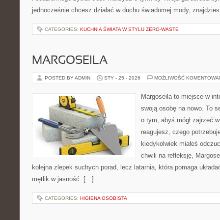
jednocześnie chcesz działać w duchu świadomej mody, znajdzie
CATEGORIES:
KUCHNIA ŚWIATA W STYLU ZERO-WASTE
MARGOSEILA
POSTED BY ADMIN
STY - 25 - 2026
MOŻLIWOŚĆ KOMENTOWA
Margoseila to miejsce w in
swoją osobę na nowo. To se
o tym, abyś mógł zajrzeć w 
reagujesz, czego potrzebuje
kiedykolwiek miałeś odczuci
chwili na refleksję, Margosei
kolejna zlepek suchych porad, lecz latarnia, która pomaga układ
mętlik w jasność. […]
CATEGORIES:
HIGIENA OSOBISTA