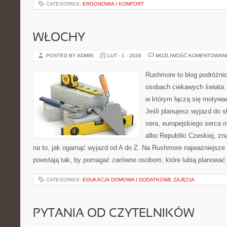
CATEGORIES:
ERGONOMIA I KOMFORT
WŁOCHY
POSTED BY ADMIN
LUT - 1 - 2026
MOŻLIWOŚĆ KOMENTOWAN
Rushmore to blog podróżnic
osobach ciekawych świata. 
w którym łączą się motywa
Jeśli planujesz wyjazd do sł
sera, europejskiego serca mo
albo Republiki Czeskiej, zn
na to, jak ogarnąć wyjazd od A do Z. Na Rushmore najważniejsze j
powstają tak, by pomagać zarówno osobom, które lubią planować
CATEGORIES:
EDUKACJA DOMOWA I DODATKOWE ZAJĘCIA
PYTANIA OD CZYTELNIKÓW