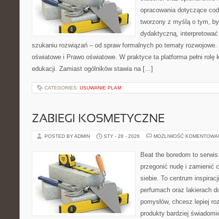
opracowania dotyczące codz
tworzony z myślą o tym, by
dydaktyczną, interpretowa
szukaniu rozwiązań – od spraw formalnych po tematy rozwojowe.
oświatowe i Prawo oświatowe. W praktyce ta platforma pełni rol
edukacji. Zamiast ogólników stawia na […]
CATEGORIES:
USUWANIE PLAM
ZABIEGI KOSMETYCZNE
POSTED BY ADMIN
STY - 28 - 2026
MOŻLIWOŚĆ KOMENTOWA
Beat the boredom to serwis
przegonić nudę i zamienić 
siebie. To centrum inspiracj
perfumach oraz lakierach d
pomysłów, chcesz lepiej ro
produkty bardziej świadomie