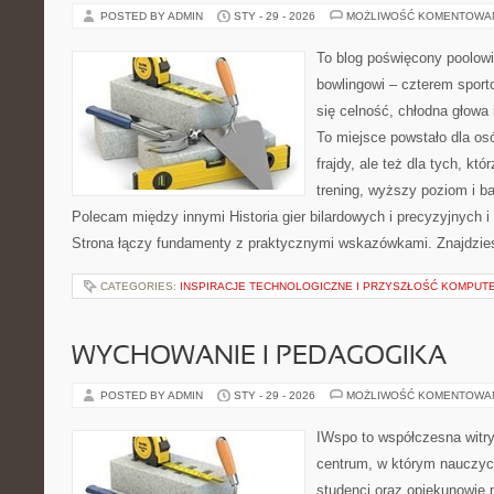
POSTED BY ADMIN
STY - 29 - 2026
MOŻLIWOŚĆ KOMENTOWA
To blog poświęcony poolowi
bowlingowi – czterem sporto
się celność, chłodna głowa i
To miejsce powstało dla osó
frajdy, ale też dla tych, kt
trening, wyższy poziom i ba
Polecam między innymi Historia gier bilardowych i precyzyjnych i 
Strona łączy fundamenty z praktycznymi wskazówkami. Znajdzie
CATEGORIES:
INSPIRACJE TECHNOLOGICZNE I PRZYSZŁOŚĆ KOMPU
WYCHOWANIE I PEDAGOGIKA
POSTED BY ADMIN
STY - 29 - 2026
MOŻLIWOŚĆ KOMENTOWA
IWspo to współczesna witr
centrum, w którym nauczyci
studenci oraz opiekunowie