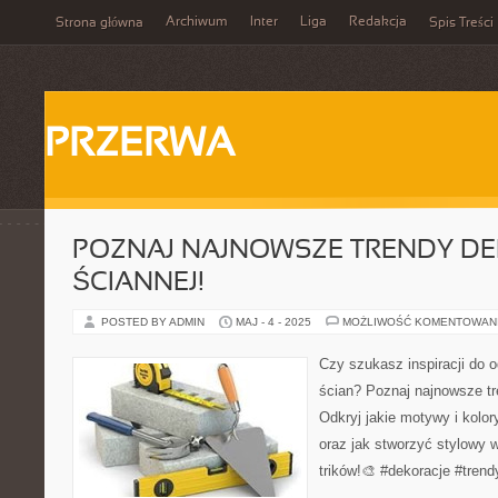
Archiwum
Inter
Liga
Redakcja
Strona główna
Spis Treści
PRZERWA
POZNAJ NAJNOWSZE TRENDY DE
ŚCIANNEJ!
POSTED BY ADMIN
MAJ - 4 - 2025
MOŻLIWOŚĆ KOMENTOWAN
Czy szukasz inspiracji do 
ścian? Poznaj najnowsze tr
Odkryj jakie motywy i kolor
oraz jak stworzyć stylowy 
trików!🎨 #dekoracje #trend