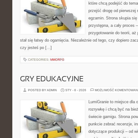
które chcą podejść do tema
przejść drogę od pierwszej 
egzamin. Strona skupia się
przystępna, a cały proces 
przygotowanie do teorii, a
stał się łatwy do ogarnięcia. Niezależnie od tego, czy dopiero za
czy jesteś po […]
CATEGORIES:
MMORPG
GRY EDUKACYJNE
POSTED BY ADMIN
STY - 6 - 2026
MOŻLIWOŚĆ KOMENTOWAN
LumiGranie to miejsce dla 
rozrywkę i chcą być na bież
świecie gamigu. Strona pow
punkcie zebrać recenzje, in
dotyczące produkcji – od wi