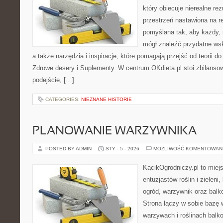
który obiecuje nierealne rez
przestrzeń nastawiona na r
pomyślana tak, aby każdy, n
mógł znaleźć przydatne ws
a także narzędzia i inspiracje, które pomagają przejść od teorii 
Zdrowe desery i Suplementy. W centrum OKdieta.pl stoi zbilanso
podejście, […]
CATEGORIES:
NIEZNANE HISTORIE
PLANOWANIE WARZYWNIKA
POSTED BY ADMIN
STY - 5 - 2026
MOŻLIWOŚĆ KOMENTOWAN
KącikOgrodniczy.pl to miej
entuzjastów roślin i zieleni
ogród, warzywnik oraz bal
Strona łączy w sobie bazę 
warzywach i roślinach balk