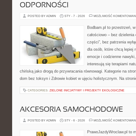
ODPORNOŚCI
POSTED BY ADMIN
STY - 7 - 2026
MOŻLIWOŚĆ KOMENTOWAN
Bodbam.pl to przestrzeń, w 
całościowo – bez dzielenia 
części”, bez patrzenia wyłą
dla osób, które chcą lepiej
emocje i codzienne nawyki, 
interesują się terapiami na
chińską jako drogą do przywracania równowagi. Kategorie na stroni
dom bez toksyn i Zdrowie kobiet w ujęciu holistycznym. Na stroni
CATEGORIES:
ZIELONE INICJATYWY I PROJEKTY EKOLOGICZNE
AKCESORIA SAMOCHODOWE
POSTED BY ADMIN
STY - 6 - 2026
MOŻLIWOŚĆ KOMENTOWAN
PrawoJazdyWroclaw.pl to m