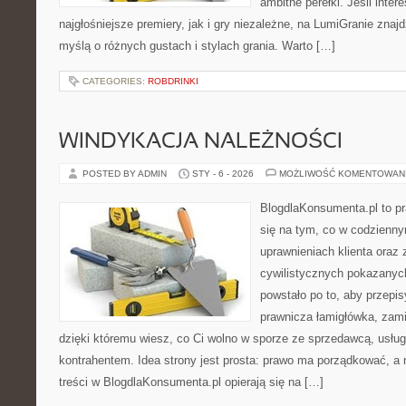
ambitne perełki. Jeśli inter
najgłośniejsze premiery, jak i gry niezależne, na LumiGranie znaj
myślą o różnych gustach i stylach grania. Warto […]
CATEGORIES:
ROBDRINKI
WINDYKACJA NALEŻNOŚCI
POSTED BY ADMIN
STY - 6 - 2026
MOŻLIWOŚĆ KOMENTOWAN
BlogdlaKonsumenta.pl to pr
się na tym, co w codziennym
uprawnieniach klienta oraz
cywilistycznych pokazanyc
powstało po to, aby przepis
prawnicza łamigłówka, zami
dzięki któremu wiesz, co Ci wolno w sporze ze sprzedawcą, usług
kontrahentem. Idea strony jest prosta: prawo ma porządkować, a n
treści w BlogdlaKonsumenta.pl opierają się na […]