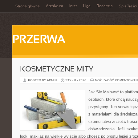
Archiwum
Inter
Liga
Redakcja
Strona główna
Spis Treści
PRZERWA
KOSMETYCZNE MITY
POSTED BY ADMIN
STY - 8 - 2026
MOŻLIWOŚĆ KOMENTOWAN
Jak Się Malować to platfor
osobach, które chcą naucz
przystępny. Ten serwis łąc
z materiałami dla średnioz
czemu łatwo znaleźć treśc
doświadczenia. Jeśli szuk
look, makijaż na wielkie wyjście albo chcesz po prostu lepiej zroz