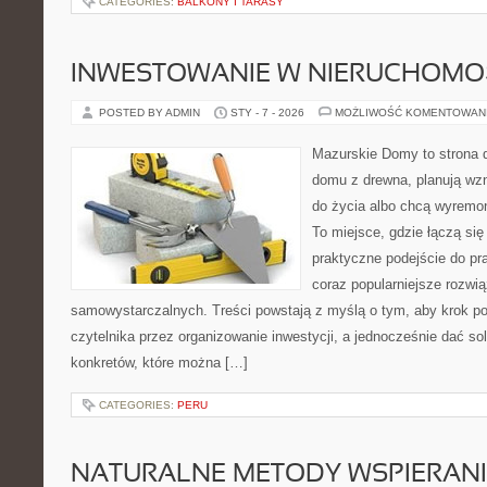
CATEGORIES:
BALKONY I TARASY
INWESTOWANIE W NIERUCHOMO
POSTED BY ADMIN
STY - 7 - 2026
MOŻLIWOŚĆ KOMENTOWAN
Mazurskie Domy to strona d
domu z drewna, planują wz
do życia albo chcą wyremon
To miejsce, gdzie łączą si
praktyczne podejście do p
coraz popularniejsze rozwi
samowystarczalnych. Treści powstają z myślą o tym, aby krok p
czytelnika przez organizowanie inwestycji, a jednocześnie dać sol
konkretów, które można […]
CATEGORIES:
PERU
NATURALNE METODY WSPIERAN