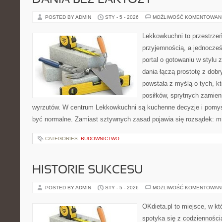
DANIA BEZ LAKTOZY
POSTED BY ADMIN
STY - 5 - 2026
MOŻLIWOŚĆ KOMENTOWAN
Lekkowkuchni to przestrzeń
przyjemnością, a jednocześ
portal o gotowaniu w stylu
dania łączą prostotę z dob
powstała z myślą o tych, k
posiłków, sprytnych zamien
wyrzutów. W centrum Lekkowkuchni są kuchenne decyzje i pomys
być normalne. Zamiast sztywnych zasad pojawia się rozsądek: m
CATEGORIES:
BUDOWNICTWO
HISTORIE SUKCESU
POSTED BY ADMIN
STY - 5 - 2026
MOŻLIWOŚĆ KOMENTOWAN
OKdieta.pl to miejsce, w 
spotyka się z codziennością