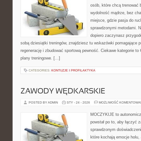
osób, które chcą trenować b
wydolność mądrze, bez chao
miejsce, gdzie pasja do ruc
sprawdzonymi metodami. Ni
dopiero zaczynasz przygod
sobą dziesiątki treningów, znajdziesz tu wskazówki pomagające p
regenerację i zbudować sportową pewność. Ciekawe kategorie to C
plany treningowe. […]
CATEGORIES:
KONTUZJE I PROFILAKTYKA
ZAWODY WĘDKARSKIE
POSTED BY ADMIN
STY - 24 - 2026
MOŻLIWOŚĆ KOMENTOWA
MOCZYKIJE to autonomiczny
powstał po to, aby łączyć 
sprawdzonym doświadczenie
które kochają emocje holu, 