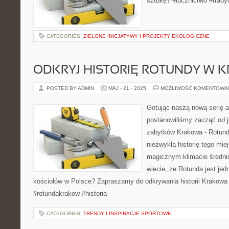
sztukę? #łucznictwo #trady
CATEGORIES:
ZIELONE INICJATYWY I PROJEKTY EKOLOGICZNE
ODKRYJ HISTORIĘ ROTUNDY W K
POSTED BY ADMIN
MAJ - 21 - 2025
MOŻLIWOŚĆ KOMENTOWA
Gotując naszą nową serię a
postanowiliśmy zacząć od j
zabytków Krakowa - Rotund
niezwykłą historię tego mie
magicznym klimacie średni
wiecie, że Rotunda jest je
kościołów w Polsce? Zapraszamy do odkrywania historii Krakowa
#rotundakrakow #historia
CATEGORIES:
TRENDY I INSPIRACJE SPORTOWE