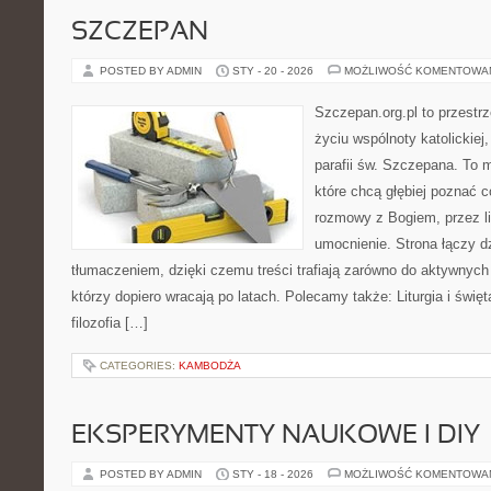
SZCZEPAN
POSTED BY ADMIN
STY - 20 - 2026
MOŻLIWOŚĆ KOMENTOWA
Szczepan.org.pl to przestr
życiu wspólnoty katolickiej
parafii św. Szczepana. To m
które chcą głębiej poznać 
rozmowy z Bogiem, przez li
umocnienie. Strona łączy d
tłumaczeniem, dzięki czemu treści trafiają zarówno do aktywnych p
którzy dopiero wracają po latach. Polecamy także: Liturgia i święta
filozofia […]
CATEGORIES:
KAMBODŻA
EKSPERYMENTY NAUKOWE I DIY
POSTED BY ADMIN
STY - 18 - 2026
MOŻLIWOŚĆ KOMENTOWA