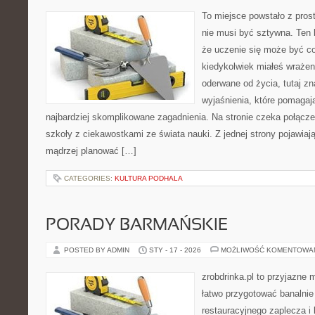
To miejsce powstało z pros
nie musi być sztywna. Ten 
że uczenie się może być cod
kiedykolwiek miałeś wrażen
oderwane od życia, tutaj zn
wyjaśnienia, które pomagaj
najbardziej skomplikowane zagadnienia. Na stronie czeka połączeni
szkoły z ciekawostkami ze świata nauki. Z jednej strony pojawiają
mądrzej planować […]
CATEGORIES:
KULTURA PODHALA
PORADY BARMAŃSKIE
POSTED BY ADMIN
STY - 17 - 2026
MOŻLIWOŚĆ KOMENTOWA
zrobdrinka.pl to przyjazne 
łatwo przygotować banalnie
restauracyjnego zaplecza i