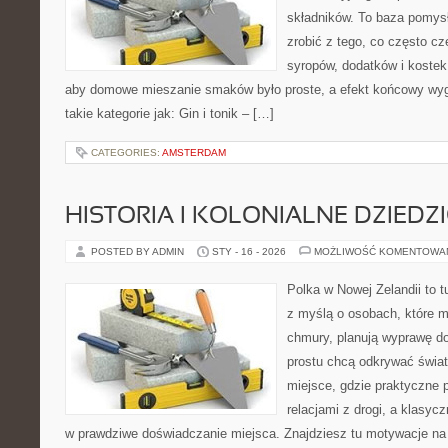
składników. To baza pomysłó
zrobić z tego, co często cz
syropów, dodatków i kostek 
aby domowe mieszanie smaków było proste, a efekt końcowy wyg
takie kategorie jak: Gin i tonik – […]
CATEGORIES:
AMSTERDAM
HISTORIA I KOLONIALNE DZIEDZ
POSTED BY ADMIN
STY - 16 - 2026
MOŻLIWOŚĆ KOMENTOWA
Polka w Nowej Zelandii to 
z myślą o osobach, które ma
chmury, planują wyprawę do
prostu chcą odkrywać świat
miejsce, gdzie praktyczne 
relacjami z drogi, a klasyc
w prawdziwe doświadczanie miejsca. Znajdziesz tu motywacje na w