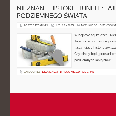
NIEZNANE HISTORIE TUNELE: TA
PODZIEMNEGO ŚWIATA
POSTED BY ADMIN
LUT - 22 - 2025
MOŻLIWOŚĆ KOMENTOWA
W najnowszej książce "Niez
Tajemnice podziemnego świ
fascynujące historie związa
Czytelnicy będą porwani pr
podziemnych labiryntów.
CATEGORIES:
EKUMENIZM I DIALOG MIĘDZYRELIGIJNY