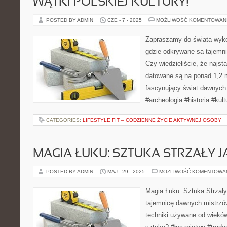
WĄTKI POLSKIEJ KULTURY!
POSTED BY ADMIN
CZE - 7 - 2025
MOŻLIWOŚĆ KOMENTOWAN
Zapraszamy do świata wyko
gdzie odkrywane są tajemnice
Czy wiedzieliście, że najst
datowane są na ponad 1,2 m
fascynujący świat dawnych 
#archeologia #historia #kult
CATEGORIES:
LIFESTYLE FIT – CODZIENNE ŻYCIE AKTYWNEJ OSOBY
MAGIA ŁUKU: SZTUKA STRZAŁY J
POSTED BY ADMIN
MAJ - 29 - 2025
MOŻLIWOŚĆ KOMENTOWA
Magia Łuku: Sztuka Strzały
tajemnicę dawnych mistrzów
techniki używane od wieków