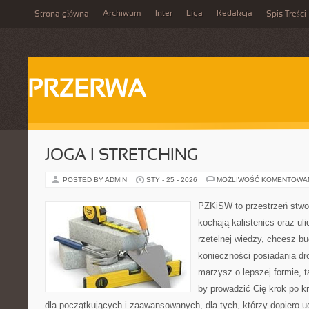
Archiwum
Inter
Liga
Redakcja
Strona główna
Spis Treści
PRZERWA
JOGA I STRETCHING
POSTED BY ADMIN
STY - 25 - 2026
MOŻLIWOŚĆ KOMENTOWA
PZKiSW to przestrzeń stwor
kochają kalistenics oraz uli
rzetelnej wiedzy, chcesz 
konieczności posiadania dro
marzysz o lepszej formie, ta
by prowadzić Cię krok po kr
dla początkujących i zaawansowanych, dla tych, którzy dopiero uc