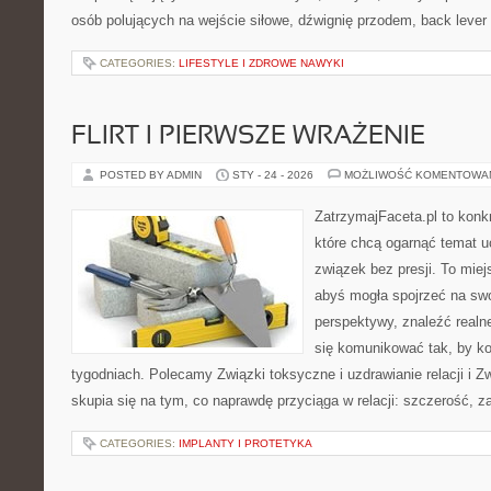
osób polujących na wejście siłowe, dźwignię przodem, back lever
CATEGORIES:
LIFESTYLE I ZDROWE NAWYKI
FLIRT I PIERWSZE WRAŻENIE
POSTED BY ADMIN
STY - 24 - 2026
MOŻLIWOŚĆ KOMENTOWA
ZatrzymajFaceta.pl to konkr
które chcą ogarnąć temat 
związek bez presji. To mie
abyś mogła spojrzeć na swo
perspektywy, znaleźć real
się komunikować tak, by kon
tygodniach. Polecamy Związki toksyczne i uzdrawianie relacji i 
skupia się na tym, co naprawdę przyciąga w relacji: szczerość, z
CATEGORIES:
IMPLANTY I PROTETYKA