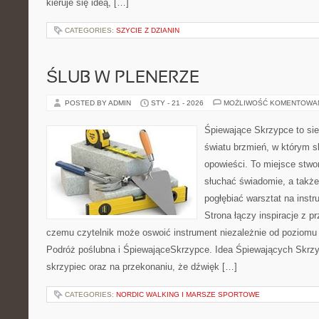
kieruje się ideą, […]
CATEGORIES:
SZYCIE Z DZIANIN
ŚLUB W PLENERZE
POSTED BY ADMIN
STY - 21 - 2026
MOŻLIWOŚĆ KOMENTOWA
Śpiewające Skrzypce to si
światu brzmień, w którym s
opowieści. To miejsce stwo
słuchać świadomie, a także 
pogłębiać warsztat na ins
Strona łączy inspiracje z p
czemu czytelnik może oswoić instrument niezależnie od poziom
Podróż poślubna i ŚpiewająceSkrzypce. Idea Śpiewających Skrzyp
skrzypiec oraz na przekonaniu, że dźwięk […]
CATEGORIES:
NORDIC WALKING I MARSZE SPORTOWE