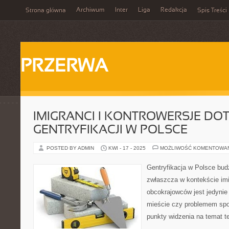
Archiwum
Inter
Liga
Redakcja
Strona główna
Spis Treści
PRZERWA
IMIGRANCI I KONTROWERSJE DO
GENTRYFIKACJI W POLSCE
POSTED BY ADMIN
KWI - 17 - 2025
MOŻLIWOŚĆ KOMENTOWA
Gentryfikacja w Polsce budz
zwłaszcza w kontekście im
obcokrajowców jest jedyni
mieście czy problemem sp
punkty widzenia na temat t