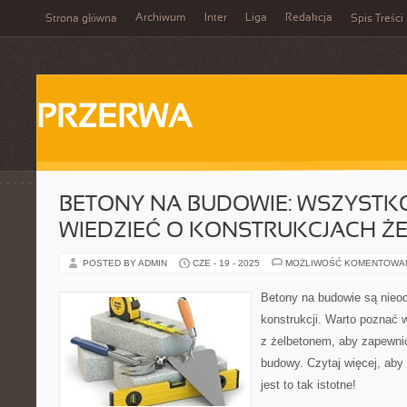
Archiwum
Inter
Liga
Redakcja
Strona główna
Spis Treści
PRZERWA
BETONY NA BUDOWIE: WSZYSTKO
WIEDZIEĆ O KONSTRUKCJACH Ż
POSTED BY ADMIN
CZE - 19 - 2025
MOŻLIWOŚĆ KOMENTOWA
Betony na budowie są nieo
konstrukcji. Warto poznać 
z żelbetonem, aby zapewnić
budowy. Czytaj więcej, aby
jest to tak istotne!