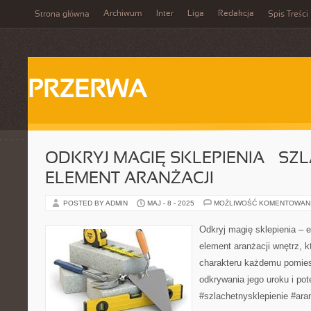
Archiwum
Inter
Liga
Redakcja
Strona główna
Spis Treści
PRZERWA
ODKRYJ MAGIĘ SKLEPIENIA – SZ
ELEMENT ARANŻACJI
POSTED BY ADMIN
MAJ - 8 - 2025
MOŻLIWOŚĆ KOMENTOWAN
Odkryj magię sklepienia – e
element aranżacji wnętrz, k
charakteru każdemu pomie
odkrywania jego uroku i pot
#szlachetnysklepienie #ara