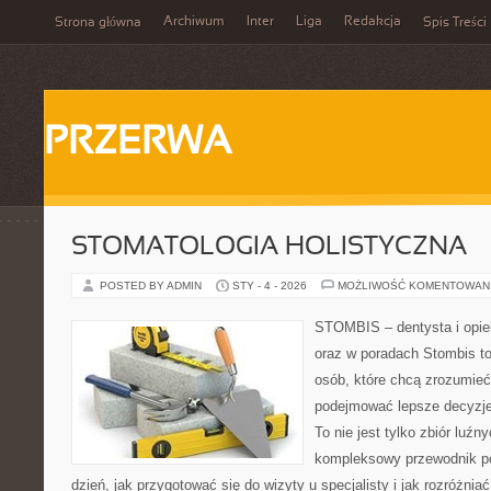
Archiwum
Inter
Liga
Redakcja
Strona główna
Spis Treści
PRZERWA
STOMATOLOGIA HOLISTYCZNA
POSTED BY ADMIN
STY - 4 - 2026
MOŻLIWOŚĆ KOMENTOWAN
STOMBIS – dentysta i opie
oraz w poradach Stombis to
osób, które chcą zrozumieć
podejmować lepsze decyzje
To nie jest tylko zbiór luź
kompleksowy przewodnik po
dzień, jak przygotować się do wizyty u specjalisty i jak rozróżnia