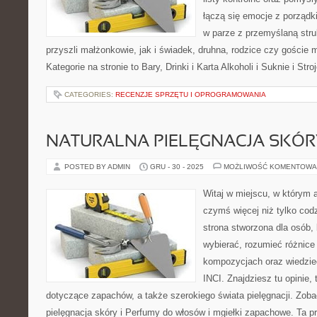
łączą się emocje z porządk
w parze z przemyślaną stru
przyszli małżonkowie, jak i świadek, druhna, rodzice czy goście 
Kategorie na stronie to Bary, Drinki i Karta Alkoholi i Suknie i Stro
CATEGORIES:
RECENZJE SPRZĘTU I OPROGRAMOWANIA
NATURALNA PIELĘGNACJA SKÓR
POSTED BY ADMIN
GRU - 30 - 2025
MOŻLIWOŚĆ KOMENTOWA
Witaj w miejscu, w którym a
czymś więcej niż tylko co
strona stworzona dla osób,
wybierać, rozumieć różnice
kompozycjach oraz wiedzieć
INCI. Znajdziesz tu opinie, 
dotyczące zapachów, a także szerokiego świata pielęgnacji. Zoba
pielęgnacja skóry i Perfumy do włosów i mgiełki zapachowe. Ta pr