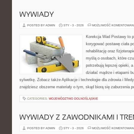
WYWIADY
POSTED BY ADMIN
STY - 3 - 2026
MOŻLIWOŚĆ KOMENTOWAN
Korekcja Wad Postawy to pr
korygować postawę ciała po
rehabilitację oraz fizjotera
myślą o osobach, które czuj
potrzebują lepszej opieki, a
działać mądrze i etapami bu
sylwetkę. Zobacz także Aplikacje i technologie dla zdrowia i Med
znajdziesz obszerne materiały o tym, skąd biorą się zaburzenia p
CATEGORIES:
WOJEWÓDZTWO DOLNOŚLĄSKIE
WYWIADY Z ZAWODNIKAMI I TR
POSTED BY ADMIN
STY - 3 - 2026
MOŻLIWOŚĆ KOMENTOWAN