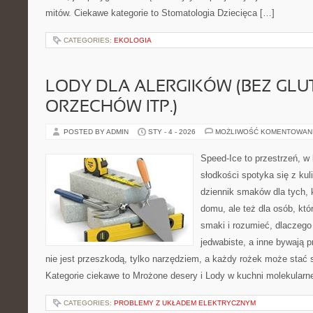
mitów. Ciekawe kategorie to Stomatologia Dziecięca […]
CATEGORIES:
EKOLOGIA
LODY DLA ALERGIKÓW (BEZ GLU
ORZECHÓW ITP.)
POSTED BY ADMIN
STY - 4 - 2026
MOŻLIWOŚĆ KOMENTOWAN
Speed-Ice to przestrzeń, w
słodkości spotyka się z kul
dziennik smaków dla tych, 
domu, ale też dla osób, kt
smaki i rozumieć, dlaczego
jedwabiste, a inne bywają 
nie jest przeszkodą, tylko narzędziem, a każdy rożek może stać 
Kategorie ciekawe to Mrożone desery i Lody w kuchni molekularne
CATEGORIES:
PROBLEMY Z UKŁADEM ELEKTRYCZNYM