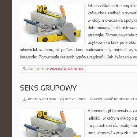
Fitness Station to komplek
które chcą zadbać o sylwet
w którym ćwiczenia spotyka
determinacja jest traktowa
strategia. Strona powstała 
użytkownika krok po kroku:
siłowni lub w domu, aż po świadome budowanie siły, mięśni i wyt
kategorie: Porównania różnych typów urządzeń i Jak ćwiczenia w
CATEGORIES:
PRZEMYSŁ W POLSCE
SEKS GRUPOWY
POSTED BY ADMIN
STY - 3 - 2026
MOŻLIWOŚĆ KOMENTOWAN
Anonserek.pl to serwis o zw
miłości, w którym dialog o 
To przestrzeń dla osób, któ
oraz ulepszyć związek – be