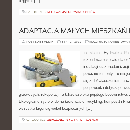
ciągłość […]
CATEGORIES:
MOTYWACJA I ROZWÓJ UCZNIÓW
ADAPTACJA MAŁYCH MIESZKAŃ 
POSTED BY ADMIN
STY - 1 - 2026
MOŻLIWOŚĆ KOMENTOWAN
Instalacje – Hydraulika, R
rozbudowany serwis dla osó
instalacji oraz modernizacj
poważne remonty. To miejs
się z doświadczeniem, a cz
podpowiedzi dotyczące wo
grzewczych, rekuperacji, a także szeroko pojętego budownictwa. 
Ekologiczne życie w domu (zero waste, recykling, kompost) i Piwn
wszystko kręci się wokół bezpiecznych […]
CATEGORIES:
ZNACZENIE PSYCHIKI W TRENINGU