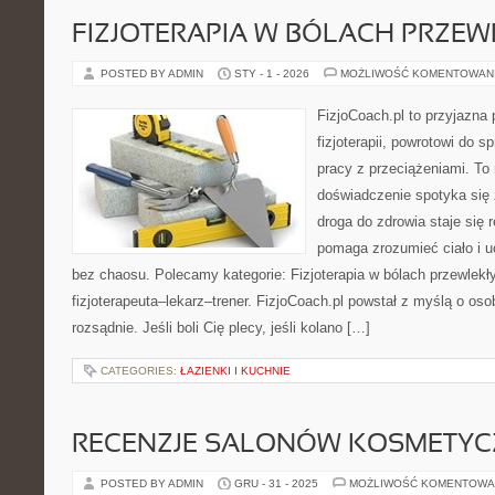
FIZJOTERAPIA W BÓLACH PRZE
POSTED BY ADMIN
STY - 1 - 2026
MOŻLIWOŚĆ KOMENTOWAN
FizjoCoach.pl to przyjazna
fizjoterapii, powrotowi do 
pracy z przeciążeniami. To
doświadczenie spotyka się
droga do zdrowia staje się 
pomaga zrozumieć ciało i u
bez chaosu. Polecamy kategorie: Fizjoterapia w bólach przewlekł
fizjoterapeuta–lekarz–trener. FizjoCoach.pl powstał z myślą o oso
rozsądnie. Jeśli boli Cię plecy, jeśli kolano […]
CATEGORIES:
ŁAZIENKI I KUCHNIE
RECENZJE SALONÓW KOSMETY
POSTED BY ADMIN
GRU - 31 - 2025
MOŻLIWOŚĆ KOMENTOWA