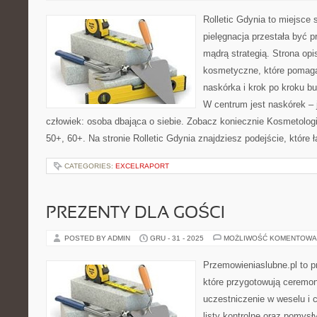
Rolletic Gdynia to miejsce
pielęgnacja przestała być p
mądrą strategią. Strona opi
kosmetyczne, które pomaga
naskórka i krok po kroku b
W centrum jest naskórek – j
człowiek: osoba dbająca o siebie. Zobacz koniecznie Kosmetologi
50+, 60+. Na stronie Rolletic Gdynia znajdziesz podejście, które 
CATEGORIES:
EXCELRAPORT
PREZENTY DLA GOŚCI
POSTED BY ADMIN
GRU - 31 - 2025
MOŻLIWOŚĆ KOMENTOWA
Przemowieniaslubne.pl to p
które przygotowują ceremon
uczestniczenie w weselu i
listy kontrolne oraz pomysły