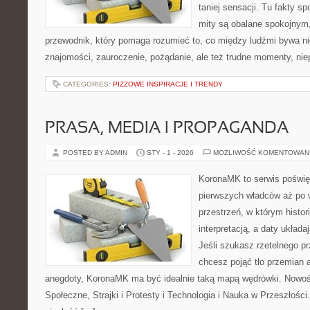
taniej sensacji. Tu fakty s
mity są obalane spokojnym
przewodnik, który pomaga rozumieć to, co między ludźmi bywa ni
znajomości, zauroczenie, pożądanie, ale też trudne momenty, nie
CATEGORIES:
PIZZOWE INSPIRACJE I TRENDY
PRASA, MEDIA I PROPAGANDA
POSTED BY ADMIN
STY - 1 - 2026
MOŻLIWOŚĆ KOMENTOWAN
KoronaMK to serwis poświęc
pierwszych władców aż po 
przestrzeń, w którym histor
interpretacją, a daty układa
Jeśli szukasz rzetelnego p
chcesz pojąć tło przemian a
anegdoty, KoronaMK ma być idealnie taką mapą wędrówki. Nowoś
Społeczne, Strajki i Protesty i Technologia i Nauka w Przeszłości. 