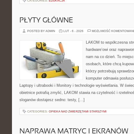
CATEGORIES:
EDUKACJA
PŁYTY GŁÓWNE
POSTED BY ADMIN
LUT - 6 - 2026
MOŻLIWOŚĆ KOMENTOWAN
LAKOM to współczesna str
hardware’owi oraz naprawom
nam na co dzień. To miejsc
osobach, które chcą kupowa
którzy potrzebują sprawdzo
komputer odmawia posłusze
Laptopy i ultrabooki i Monitory i technologie wyświetlania. W świ
obietnice potrafią zmylić, LAKOM stawia na czytelność i rzeteln
sloganów dostajesz sedno: testy, […]
CATEGORIES:
OPIEKA NAD ZWIERZĘTAMI STARSZYMI
NAPRAWA MATRYC I EKRANÓW