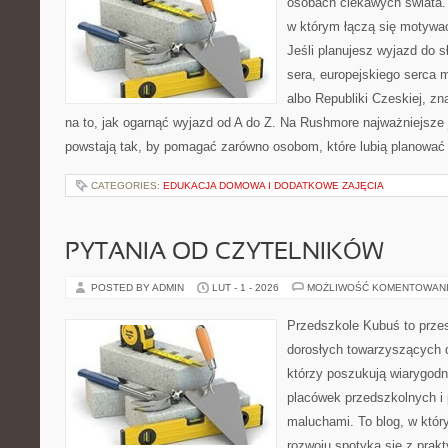
osobach ciekawych świata. 
w którym łączą się motywa
Jeśli planujesz wyjazd do sł
sera, europejskiego serca mo
albo Republiki Czeskiej, zn
na to, jak ogarnąć wyjazd od A do Z. Na Rushmore najważniejsze j
powstają tak, by pomagać zarówno osobom, które lubią planować
CATEGORIES:
EDUKACJA DOMOWA I DODATKOWE ZAJĘCIA
PYTANIA OD CZYTELNIKÓW
POSTED BY ADMIN
LUT - 1 - 2026
MOŻLIWOŚĆ KOMENTOWAN
Przedszkole Kubuś to prze
dorosłych towarzyszących 
którzy poszukują wiarygodn
placówek przedszkolnych i 
maluchami. To blog, w któr
rozwoju spotyka się z pra