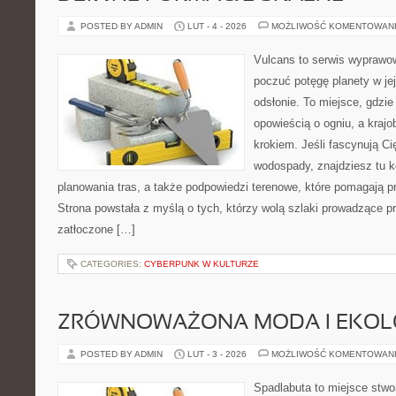
POSTED BY ADMIN
LUT - 4 - 2026
MOŻLIWOŚĆ KOMENTOWAN
Vulcans to serwis wyprawow
poczuć potęgę planety w jej
odsłonie. To miejsce, gdzie
opowieścią o ogniu, a kraj
krokiem. Jeśli fascynują Ci
wodospady, znajdziesz tu 
planowania tras, a także podpowiedzi terenowe, które pomagają 
Strona powstała z myślą o tych, którzy wolą szlaki prowadzące p
zatłoczone […]
CATEGORIES:
CYBERPUNK W KULTURZE
ZRÓWNOWAŻONA MODA I EKOLO
POSTED BY ADMIN
LUT - 3 - 2026
MOŻLIWOŚĆ KOMENTOWAN
Spadlabuta to miejsce stwo