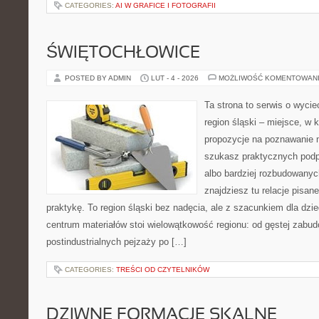
CATEGORIES:
AI W GRAFICE I FOTOGRAFII
ŚWIĘTOCHŁOWICE
POSTED BY ADMIN
LUT - 4 - 2026
MOŻLIWOŚĆ KOMENTOWAN
Ta strona to serwis o wyci
region śląski – miejsce, w
propozycje na poznawanie mi
szukasz praktycznych podp
albo bardziej rozbudowanyc
znajdziesz tu relacje pisan
praktykę. To region śląski bez nadęcia, ale z szacunkiem dla dzi
centrum materiałów stoi wielowątkowość regionu: od gęstej zabud
postindustrialnych pejzaży po […]
CATEGORIES:
TREŚCI OD CZYTELNIKÓW
DZIWNE FORMACJE SKALNE