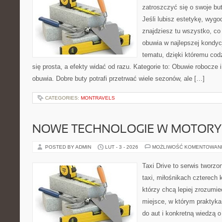
zatroszczyć się o swoje bu
Jeśli lubisz estetykę, wygod
znajdziesz tu wszystko, co
obuwia w najlepszej kondycj
tematu, dzięki któremu codz
się prosta, a efekty widać od razu. Kategorie to: Obuwie robocze i
obuwia. Dobre buty potrafi przetrwać wiele sezonów, ale […]
CATEGORIES:
MONTRAVELS
NOWE TECHNOLOGIE W MOTORY
POSTED BY ADMIN
LUT - 3 - 2026
MOŻLIWOŚĆ KOMENTOWAN
Taxi Drive to serwis tworz
taxi, miłośnikach czterech 
którzy chcą lepiej zrozumie
miejsce, w którym praktyk
do aut i konkretną wiedzą 