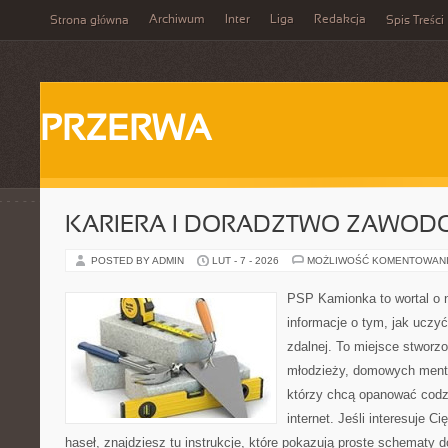
Archiwum
Inter
Liga
Redakcja
Strona główna
Spis Treści
PRZERWA
KARIERA I DORADZTWO ZAWOD
POSTED BY ADMIN
LUT - 7 - 2026
MOŻLIWOŚĆ KOMENTOWAN
PSP Kamionka to wortal o n
informacje o tym, jak uczy
zdalnej. To miejsce stworzo
młodzieży, domowych mento
którzy chcą opanować codz
internet. Jeśli interesuje C
haseł, znajdziesz tu instrukcje, które pokazują proste schematy 