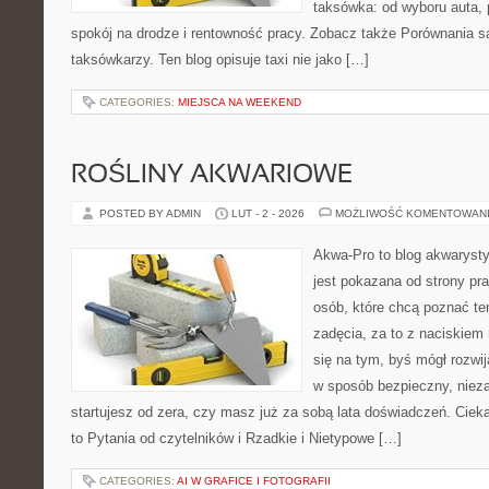
taksówka: od wyboru auta, p
spokój na drodze i rentowność pracy. Zobacz także Porównania 
taksówkarzy. Ten blog opisuje taxi nie jako […]
CATEGORIES:
MIEJSCA NA WEEKEND
ROŚLINY AKWARIOWE
POSTED BY ADMIN
LUT - 2 - 2026
MOŻLIWOŚĆ KOMENTOWAN
Akwa-Pro to blog akwaryst
jest pokazana od strony pra
osób, które chcą poznać t
zadęcia, za to z naciskiem 
się na tym, byś mógł rozwi
w sposób bezpieczny, nieza
startujesz od zera, czy masz już za sobą lata doświadczeń. Ciek
to Pytania od czytelników i Rzadkie i Nietypowe […]
CATEGORIES:
AI W GRAFICE I FOTOGRAFII