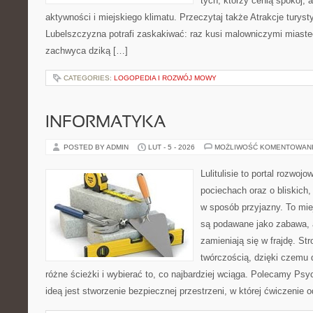
tych, którzy cenią spokój, 
aktywności i miejskiego klimatu. Przeczytaj także Atrakcje turyst
Lubelszczyzna potrafi zaskakiwać: raz kusi malowniczymi miast
zachwyca dziką […]
CATEGORIES:
LOGOPEDIA I ROZWÓJ MOWY
INFORMATYKA
POSTED BY ADMIN
LUT - 5 - 2026
MOŻLIWOŚĆ KOMENTOWAN
Lulitulisie to portal rozwoj
pociechach oraz o bliskich
w sposób przyjazny. To mi
są podawane jako zabawa, 
zamieniają się w frajdę. St
twórczością, dzięki czemu
różne ścieżki i wybierać to, co najbardziej wciąga. Polecamy Psy
ideą jest stworzenie bezpiecznej przestrzeni, w której ćwiczenie