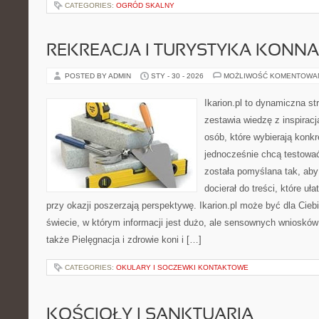
CATEGORIES:
OGRÓD SKALNY
REKREACJA I TURYSTYKA KONNA
POSTED BY ADMIN
STY - 30 - 2026
MOŻLIWOŚĆ KOMENTOWA
Ikarion.pl to dynamiczna st
zestawia wiedzę z inspiracj
osób, które wybierają konkr
jednocześnie chcą testowa
została pomyślana tak, ab
docierał do treści, które uł
przy okazji poszerzają perspektywę. Ikarion.pl może być dla Cieb
świecie, w którym informacji jest dużo, ale sensownych wniosków
także Pielęgnacja i zdrowie koni i […]
CATEGORIES:
OKULARY I SOCZEWKI KONTAKTOWE
KOŚCIOŁY I SANKTUARIA