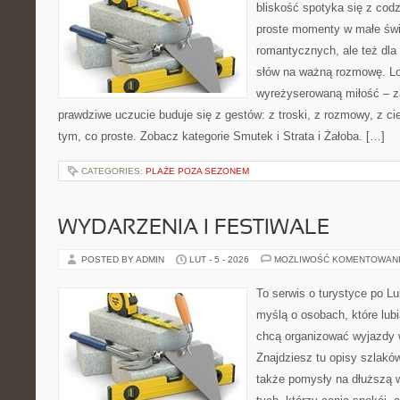
bliskość spotyka się z codz
proste momenty w małe świę
romantycznych, ale też dla
słów na ważną rozmowę. Lov
wyreżyserowaną miłość – z
prawdziwe uczucie buduje się z gestów: z troski, z rozmowy, z ci
tym, co proste. Zobacz kategorie Smutek i Strata i Żałoba. […]
CATEGORIES:
PLAŻE POZA SEZONEM
WYDARZENIA I FESTIWALE
POSTED BY ADMIN
LUT - 5 - 2026
MOŻLIWOŚĆ KOMENTOWAN
To serwis o turystyce po L
myślą o osobach, które lubi
chcą organizować wyjazdy
Znajdziesz tu opisy szlaków
także pomysły na dłuższą w