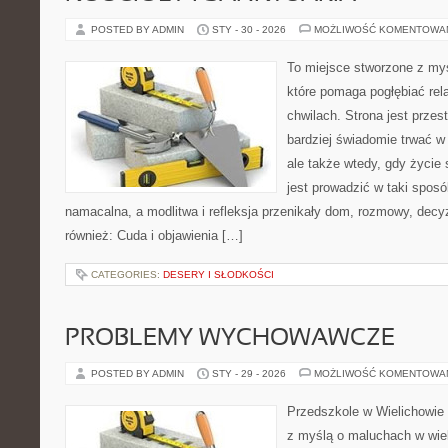
POSTED BY ADMIN
STY - 30 - 2026
MOŻLIWOŚĆ KOMENTOWA
To miejsce stworzone z my
które pomaga pogłębiać re
chwilach. Strona jest przes
bardziej świadomie trwać w 
ale także wtedy, gdy życie s
jest prowadzić w taki spos
namacalna, a modlitwa i refleksja przenikały dom, rozmowy, decyz
również: Cuda i objawienia […]
CATEGORIES:
DESERY I SŁODKOŚCI
PROBLEMY WYCHOWAWCZE
POSTED BY ADMIN
STY - 29 - 2026
MOŻLIWOŚĆ KOMENTOWA
Przedszkole w Wielichowie t
z myślą o maluchach w wie