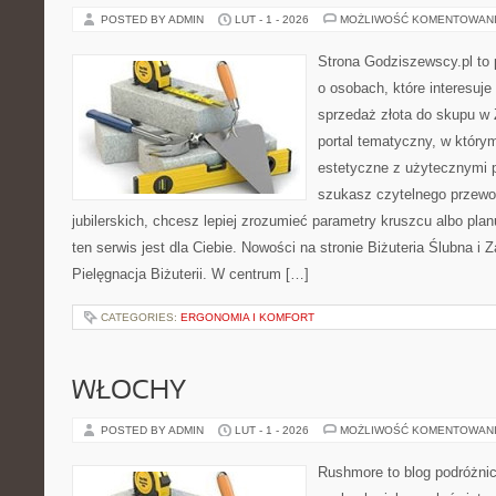
POSTED BY ADMIN
LUT - 1 - 2026
MOŻLIWOŚĆ KOMENTOWAN
Strona Godziszewscy.pl to 
o osobach, które interesuje 
sprzedaż złota do skupu w 
portal tematyczny, w którym
estetyczne z użytecznymi 
szukasz czytelnego przewo
jubilerskich, chcesz lepiej zrozumieć parametry kruszcu albo pla
ten serwis jest dla Ciebie. Nowości na stronie Biżuteria Ślubna i
Pielęgnacja Biżuterii. W centrum […]
CATEGORIES:
ERGONOMIA I KOMFORT
WŁOCHY
POSTED BY ADMIN
LUT - 1 - 2026
MOŻLIWOŚĆ KOMENTOWAN
Rushmore to blog podróżnic