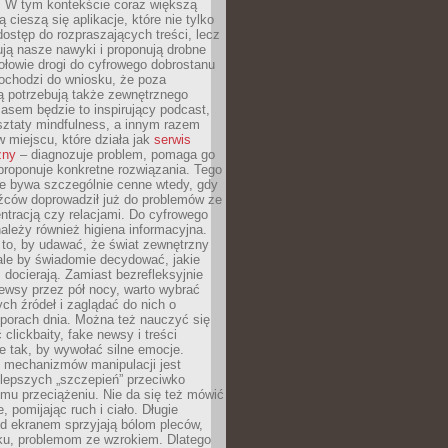
. W tym kontekście coraz większą
 cieszą się aplikacje, które nie tylko
dostęp do rozpraszających treści, lecz
ują nasze nawyki i proponują drobne
łowie drogi do cyfrowego dobrostanu
ochodzi do wniosku, że poza
ą potrzebują także zewnętrznego
asem będzie to inspirujący podcast,
ztaty mindfulness, a innym razem
w miejscu, które działa jak
serwis
zny
– diagnozuje problem, pomaga go
proponuje konkretne rozwiązania. Tego
ie bywa szczególnie cenne wtedy, gdy
źców doprowadził już do problemów ze
tracją czy relacjami. Do cyfrowego
ależy również higiena informacyjna.
 to, by udawać, że świat zewnętrzny
, ale by świadomie decydować, jakie
s docierają. Zamiast bezrefleksyjnie
ewsy przez pół nocy, warto wybrać
ych źródeł i zaglądać do nich o
 porach dnia. Można też nauczyć się
clickbaity, fake newsy i treści
 tak, by wywołać silne emocje.
mechanizmów manipulacji jest
lepszych „szczepień” przeciwko
mu przeciążeniu. Nie da się też mówić
, pomijając ruch i ciało. Długie
d ekranem sprzyjają bólom pleców,
rku, problemom ze wzrokiem. Dlatego