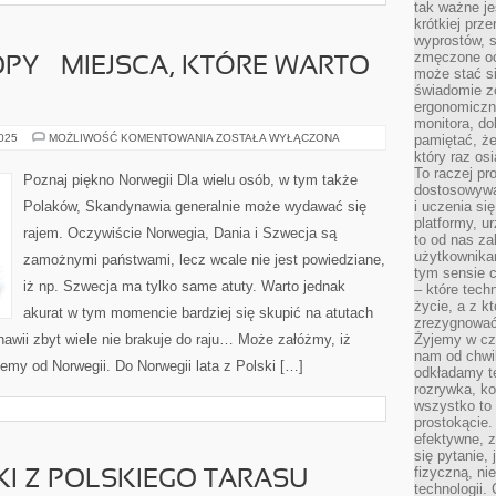
tak ważne je
krótkiej prz
wyprostów, s
zmęczone oc
Y – MIEJSCA, KTÓRE WARTO
może stać si
świadomie z
ergonomiczn
monitora, do
PÓŁNOCNA
2025
MOŻLIWOŚĆ KOMENTOWANIA
ZOSTAŁA WYŁĄCZONA
pamiętać, że
EUROPY
który raz os
–
To raczej pr
MIEJSCA,
Poznaj piękno Norwegii Dla wielu osób, w tym także
KTÓRE
dostosowywa
WARTO
Polaków, Skandynawia generalnie może wydawać się
i uczenia si
ZOBACZYĆ
platformy, u
rajem. Oczywiście Norwegia, Dania i Szwecja są
to od nas za
użytkownika
zamożnymi państwami, lecz wcale nie jest powiedziane,
tym sensie c
iż np. Szwecja ma tylko same atuty. Warto jednak
– które tec
życie, a z 
akurat w tym momencie bardziej się skupić na atutach
zrezygnować
awii zbyt wiele nie brakuje do raju… Może załóżmy, iż
Żyjemy w cz
nam od chwi
my od Norwegii. Do Norwegii lata z Polski […]
odkładamy te
rozrywka, ko
wszystko to
prostokącie.
efektywne, z
się pytanie,
fizyczną, ni
I Z POLSKIEGO TARASU
technologii.