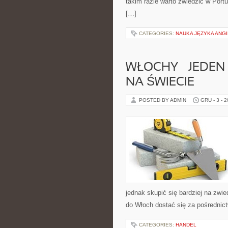
takim razie warto zwiedzić w Portu
[…]
CATEGORIES:
NAUKA JĘZYKA ANG
WŁOCHY – JEDEN
NA ŚWIECIE
POSTED BY ADMIN
GRU - 3 - 
jednak skupić się bardziej na zwi
do Włoch dostać się za pośrednictw
CATEGORIES:
HANDEL