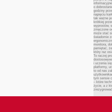
informacyjne
o dobrostanie
godziny prze
napięciu ka
tak ważne je
krótkiej prz
wyprostów, s
zmęczone oc
może stać si
świadomie z
ergonomiczn
monitora, do
pamiętać, że
który raz os
To raczej pr
dostosowywa
i uczenia si
platformy, u
to od nas za
użytkownika
tym sensie c
– które tec
życie, a z 
zrezygnować