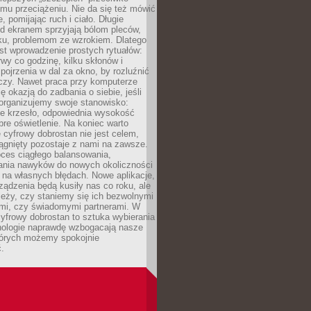
mu przeciążeniu. Nie da się też mówić
, pomijając ruch i ciało. Długie
d ekranem sprzyjają bólom pleców,
rku, problemom ze wzrokiem. Dlatego
st wprowadzenie prostych rytuałów:
erwy co godzinę, kilku skłonów i
pojrzenia w dal za okno, by rozluźnić
zy. Nawet praca przy komputerze
ę okazją do zadbania o siebie, jeśli
organizujemy swoje stanowisko:
e krzesło, odpowiednia wysokość
bre oświetlenie. Na koniec warto
 cyfrowy dobrostan nie jest celem,
iągnięty pozostaje z nami na zawsze.
oces ciągłego balansowania,
nia nawyków do nowych okoliczności
ę na własnych błędach. Nowe aplikacje,
rządzenia będą kusiły nas co roku, ale
leży, czy staniemy się ich bezwolnymi
mi, czy świadomymi partnerami. W
yfrowy dobrostan to sztuka wybierania
hnologie naprawdę wzbogacają nasze
których możemy spokojnie
.