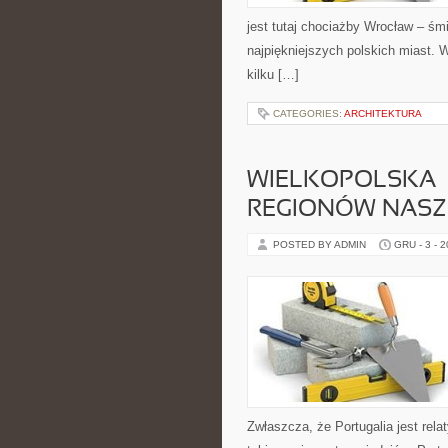
jest tutaj chociażby Wrocław – śm
najpiękniejszych polskich miast. 
kilku […]
CATEGORIES:
ARCHITEKTURA
WIELKOPOLSKA –
REGIONÓW NASZ
POSTED BY ADMIN
GRU - 3 - 
Zwłaszcza, że Portugalia jest rela