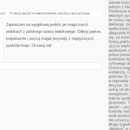
zdrowe korzy
jednym z kl
Pierwszym k
MAGICZNE
2025
MOŻLIWOŚĆ KOMENTOWANIA
ZOSTAŁA WYŁĄCZONA
własnym życi
WIDOKI
ile czasu n
Z
POLSKIEGO
deklaruje, że
Zapraszam na wyjątkową podróż po magicznych
TARASU
społecznośc
WIDOKOWEGO
widokach z polskiego tarasu widokowego. Odkryj piękno
obejrzenie f
się, że mówi
krajobrazów i poczuj magię przyrody z najwyższych
Dobrą prakty
punktów kraju. Oczaruj się!
użycia telef
wyobrażeń z
jednocześnie
konkretne d
cyfrowego do
Granice mog
kontekstu. C
godzinie 21 
w naprawdę 
decyzja, że s
wolną od ekr
umiejętność
trakcie spot
dzieckiem. T
jakość – pr
kontrolę nad
osób przekon
nie oznacza 
długie tygod
„detoksu” w 