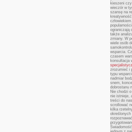
kieszeni cz
wieczór w ty
szansę na re
kreatywność,
człowiekiem
popularnością
ograniczają 
także analiz
zmiany. W po
wiele osób d
samokontrol
wsparcia. Cz
czasem wars
konsultacja 
specjalistyc
zrozumieć i 
typu wsparc
nadmiar bod
snem, koncen
dobrostanu n
Nie chodzi o
nie istnieje
treści do na
scrollować n
kilka rzeteln
określonych
rozpoznawać 
przygotowane
Świadomość 
jednym z naj