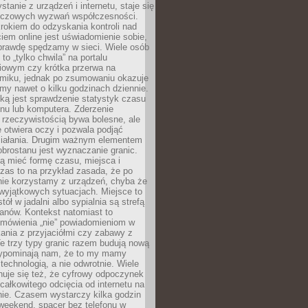
stanie z urządzeń i internetu, staje się
uczowych wyzwań współczesności.
rokiem do odzyskania kontroli nad
em online jest uświadomienie sobie,
aprawdę spędzamy w sieci. Wiele osób
 to „tylko chwila” na portalu
iowym czy krótka przerwa na
ilmiku, jednak po zsumowaniu okazuje
my nawet o kilku godzinach dziennie.
ką jest sprawdzenie statystyk czasu
onu lub komputera. Zderzenie
 rzeczywistością bywa bolesne, ale
 otwiera oczy i pozwala podjąć
ziałania. Drugim ważnym elementem
brostanu jest wyznaczanie granic.
ą mieć formę czasu, miejsca i
zas to na przykład zasada, że po
nie korzystamy z urządzeń, chyba że
wyjątkowych sytuacjach. Miejsce to
tół w jadalni albo sypialnia są strefą
anów. Kontekst natomiast to
 mówienia „nie” powiadomieniom w
kania z przyjaciółmi czy zabawy z
e trzy typy granic razem budują nową
zypominają nam, że to my mamy
 technologią, a nie odwrotnie. Wiele
uje się też, że cyfrowy odpoczynek
całkowitego odcięcia od internetu na
nie. Czasem wystarczy kilka godzin
weekend, spacer bez telefonu w