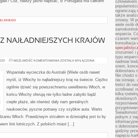
galii? Cóż, należy jasno napisać, iż Portugalia ma całkiem
człowiekiem
popularnością
ograniczają 
także analiz
zmiany. W po
IELSKIEGO
wiele osób d
samokontrol
wsparcia. Cz
czasem wars
 Z NAJŁADNIEJSZYCH KRAJÓW
konsultacja 
specjalistyc
zrozumieć i 
typu wsparc
WŁOCHY
2025
MOŻLIWOŚĆ KOMENTOWANIA
ZOSTAŁA WYŁĄCZONA
nadmiar bod
–
snem, koncen
JEDEN
dobrostanu n
Z
Wspaniała wycieczka do Australii {Wiele osób nawet
NAJŁADNIEJSZYCH
Nie chodzi o
KRAJÓW
myśli, iż Włochy to najładniejszy kraj na świecie. Ciężko
nie istnieje
NA
ŚWIECIE
treści do na
ogólnie dziwić się powszechnemu uwielbieniu Włoch, w
scrollować n
kilka rzeteln
końcu Włochy oferują nie tylko ładne zabytki bądź
określonych
ciepłe plaże, ale również dały nam genialnych
rozpoznawać 
przygotowane
naukowców, pyszne potrawy czy szybkie auta. Warto
Świadomość 
edzaniu Włoch. Prawdziwym strzałem w dziesiątkę jest to by
jednym z naj
informacyjne
em linii lotniczych. Z polskich miast […]
o dobrostanie
godziny prze
napięciu ka