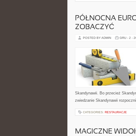
PÓŁNOCNA EUROP
ZOBACZYĆ
POSTED BY ADMIN
GRU - 2 - 
Skandynawii. Bo przecież Skandyn
zwiedzanie Skandynawii rozpocznie
CATEGORIES:
RESTAURACJE
MAGICZNE WIDOK