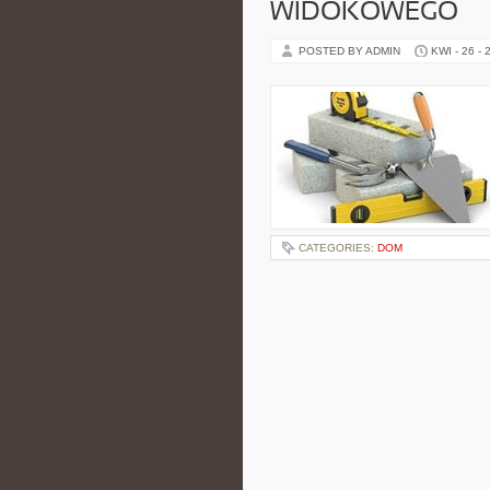
WIDOKOWEGO
POSTED BY ADMIN
KWI - 26 - 
CATEGORIES:
DOM