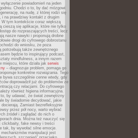
y wyłączenie powiadomień na jeden
godniu. Chodzi o to, by dać mózgowi
generację, na nudę, z której rodzi się
 i na prawdziwy kontakt z drugim
. W tym kontekście coraz większą
 cieszą się aplikacje, które nie tylko
dostęp do rozpraszających treści, lecz
ują nasze nawyki i proponują drobne
łowie drogi do cyfrowego dobrostanu
ochodzi do wniosku, że poza
ą potrzebują także zewnętrznego
asem będzie to inspirujący podcast,
ztaty mindfulness, a innym razem
w miejscu, które działa jak
serwis
zny
– diagnozuje problem, pomaga go
proponuje konkretne rozwiązania. Tego
ie bywa szczególnie cenne wtedy, gdy
źców doprowadził już do problemów ze
tracją czy relacjami. Do cyfrowego
ależy również higiena informacyjna.
 to, by udawać, że świat zewnętrzny
, ale by świadomie decydować, jakie
s docierają. Zamiast bezrefleksyjnie
ewsy przez pół nocy, warto wybrać
ych źródeł i zaglądać do nich o
 porach dnia. Można też nauczyć się
clickbaity, fake newsy i treści
 tak, by wywołać silne emocje.
mechanizmów manipulacji jest
lepszych „szczepień” przeciwko