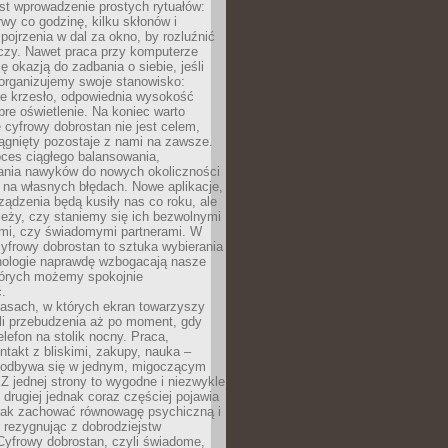
st wprowadzenie prostych rytuałów:
erwy co godzinę, kilku skłonów i
pojrzenia w dal za okno, by rozluźnić
zy. Nawet praca przy komputerze
ę okazją do zadbania o siebie, jeśli
organizujemy swoje stanowisko:
e krzesło, odpowiednia wysokość
bre oświetlenie. Na koniec warto
 cyfrowy dobrostan nie jest celem,
iągnięty pozostaje z nami na zawsze.
oces ciągłego balansowania,
nia nawyków do nowych okoliczności
ę na własnych błędach. Nowe aplikacje,
rządzenia będą kusiły nas co roku, ale
leży, czy staniemy się ich bezwolnymi
mi, czy świadomymi partnerami. W
yfrowy dobrostan to sztuka wybierania
hnologie naprawdę wzbogacają nasze
których możemy spokojnie
.
asach, w których ekran towarzyszy
li przebudzenia aż po moment, gdy
lefon na stolik nocny. Praca,
ntakt z bliskimi, zakupy, nauka –
 odbywa się w jednym, migoczącym
 Z jednej strony to wygodne i niezwykle
 drugiej jednak coraz częściej pojawia
 jak zachować równowagę psychiczną i
e rezygnując z dobrodziejstw
 Cyfrowy dobrostan, czyli świadome,