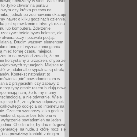
aprawdę spędzamy w sieci. Wiele osób
 to „tylko chwila” na portalu
iowym czy krótka przerwa na
ilmiku, jednak po zsumowaniu okazuje
my nawet o kilku godzinach dziennie.
ką jest sprawdzenie statystyk czasu
onu lub komputera. Zderzenie
 rzeczywistością bywa bolesne, ale
 otwiera oczy i pozwala podjąć
ziałania. Drugim ważnym elementem
brostanu jest wyznaczanie granic.
ą mieć formę czasu, miejsca i
zas to na przykład zasada, że po
nie korzystamy z urządzeń, chyba że
wyjątkowych sytuacjach. Miejsce to
tół w jadalni albo sypialnia są strefą
anów. Kontekst natomiast to
 mówienia „nie” powiadomieniom w
kania z przyjaciółmi czy zabawy z
e trzy typy granic razem budują nową
zypominają nam, że to my mamy
 technologią, a nie odwrotnie. Wiele
uje się też, że cyfrowy odpoczynek
całkowitego odcięcia od internetu na
nie. Czasem wystarczy kilka godzin
weekend, spacer bez telefonu w
y wyłączenie powiadomień na jeden
godniu. Chodzi o to, by dać mózgowi
generację, na nudę, z której rodzi się
 i na prawdziwy kontakt z drugim