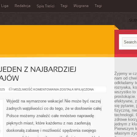
Liga
Redakcja
Tagi
Wygrana
Tagi
Spis Treści
SUB
 JEDEN Z NAJBARDZIEJ
Żyjemy w cz
RAJÓW
nam od chwi
odkładamy te
rozrywka, ko
JAPONIA,
2025
MOŻLIWOŚĆ KOMENTOWANIA
ZOSTAŁA WYŁĄCZONA
wszystko to
A
WIĘC
prostokącie.
JEDEN
Wyjedź na wymarzone wakacje! Nie może być raczej
efektywne, z
Z
się pytanie,
NAJBARDZIEJ
żadnych wątpliwości co do tego, że w dosłownie całej
UROKLIWYCH
fizyczną, ni
KRAJÓW
technologii.
Polsce możemy znaleźć całe mnóstwo naprawdę
zdrowe korzy
pięknych miast, które każdemu z nas zaoferują
jednym z kl
Pierwszym k
doskonałą zabawę i możliwość spędzenia swojego
własnym życi