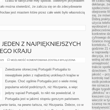
czasu w faktycznie miły sposób. Świetnym przykładem
ile czasu n
deklaruje, że
iało można stwierdzić, że zalicza się on do zdecydowanie
społecznośc
obejrzenie f
Wrocław jest miastem które przez całe wieki było własnością
się, że mówi
Dobrą prakty
użycia telef
wyobrażeń z
jednocześnie
konkretne d
cyfrowego do
Granice mog
 JEDEN Z NAJPIĘKNIEJSZYCH
kontekstu. C
godzinie 21 
EGO KRAJU
w naprawdę 
decyzja, że s
wolną od ekr
WIELKOPOLSKA
2025
MOŻLIWOŚĆ KOMENTOWANIA
ZOSTAŁA WYŁĄCZONA
–
umiejętność
JEDEN
trakcie spot
Z
Zwiedzanie słonecznej Portugalii Portugalia to
dzieckiem. T
NAJPIĘKNIEJSZYCH
REGIONÓW
jakość – pr
niewątpliwie jeden z najbardziej urokliwych krajów w
NASZEGO
kontrolę nad
KRAJU
Europie. Choć ogólnie Portugalia jest o wiele mniej
osób przekon
nie oznacza 
popularna wśród podróżnych, niż Hiszpania, a więc
długie tygod
„detoksu” w 
jedyny sąsiad Portugalii, to nikt nie powiedział, iż
kieszeni cz
Portugalia jest w jakimś stopniu gorszym państwem.
wieczór w ty
szansę na re
tywnie tania, na pewno tańsza, niż Hiszpania. Dobrze, co w
kreatywność,