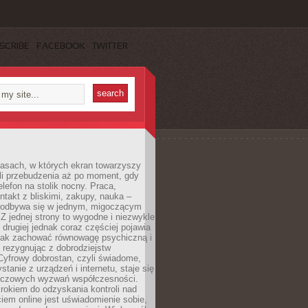
SCRIBE
FACEBOOK
TWITTER
asach, w których ekran towarzyszy
li przebudzenia aż po moment, gdy
lefon na stolik nocny. Praca,
ntakt z bliskimi, zakupy, nauka –
 odbywa się w jednym, migoczącym
 Z jednej strony to wygodne i niezwykle
 drugiej jednak coraz częściej pojawia
 jak zachować równowagę psychiczną i
e rezygnując z dobrodziejstw
 Cyfrowy dobrostan, czyli świadome,
stanie z urządzeń i internetu, staje się
uczowych wyzwań współczesności.
rokiem do odzyskania kontroli nad
em online jest uświadomienie sobie,