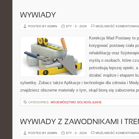
WYWIADY
POSTED BY ADMIN
STY - 3 - 2026
MOŻLIWOŚĆ KOMENTOWAN
Korekcja Wad Postawy to pr
korygować postawę ciała po
rehabilitację oraz fizjotera
myślą o osobach, które czuj
potrzebują lepszej opieki, a
działać mądrze i etapami bu
sylwetkę. Zobacz także Aplikacje i technologie dla zdrowia i Med
znajdziesz obszerne materiały o tym, skąd biorą się zaburzenia p
CATEGORIES:
WOJEWÓDZTWO DOLNOŚLĄSKIE
WYWIADY Z ZAWODNIKAMI I TR
POSTED BY ADMIN
STY - 3 - 2026
MOŻLIWOŚĆ KOMENTOWAN