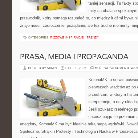
taniej sensacji. Tu fakty s
mity są obalane spokojnym
przewodnik, który pomaga rozumieć to, co między ludźmi bywa ni
znajomości, zauroczenie, pożądanie, ale też trudne momenty, nie
CATEGORIES:
PIZZOWE INSPIRACJE I TRENDY
PRASA, MEDIA I PROPAGANDA
POSTED BY ADMIN
STY - 1 - 2026
MOŻLIWOŚĆ KOMENTOWAN
KoronaMK to serwis poświęc
pierwszych władców aż po 
przestrzeń, w którym histor
interpretacją, a daty układa
Jeśli szukasz rzetelnego p
chcesz pojąć tło przemian a
anegdoty, KoronaMK ma być idealnie taką mapą wędrówki. Nowoś
Społeczne, Strajki i Protesty i Technologia i Nauka w Przeszłości. 