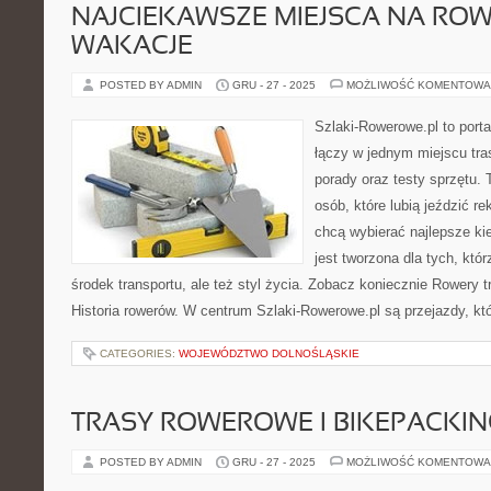
NAJCIEKAWSZE MIEJSCA NA RO
WAKACJE
POSTED BY ADMIN
GRU - 27 - 2025
MOŻLIWOŚĆ KOMENTOWA
Szlaki-Rowerowe.pl to porta
łączy w jednym miejscu tra
porady oraz testy sprzętu. 
osób, które lubią jeździć re
chcą wybierać najlepsze kie
jest tworzona dla tych, któ
środek transportu, ale też styl życia. Zobacz koniecznie Rowery t
Historia rowerów. W centrum Szlaki-Rowerowe.pl są przejazdy, 
CATEGORIES:
WOJEWÓDZTWO DOLNOŚLĄSKIE
TRASY ROWEROWE I BIKEPACKIN
POSTED BY ADMIN
GRU - 27 - 2025
MOŻLIWOŚĆ KOMENTOWA