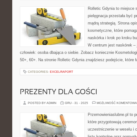
Rolletic Gdynia to miejsce
pielęgnacja przestała być p
mądrą strategią. Strona opi
kosmetyczne, które pomaga
naskórka i krok po kroku b
W centrum jest naskórek – j
człowiek: osoba dbająca o siebie. Zobacz koniecznie Kosmetologi
50+, 60+. Na stronie Rolletic Gdynia znajdziesz podejście, które 
CATEGORIES:
EXCELRAPORT
PREZENTY DLA GOŚCI
POSTED BY ADMIN
GRU - 31 - 2025
MOŻLIWOŚĆ KOMENTOWA
Przemowieniaslubne.pl to p
które przygotowują ceremon
uczestniczenie w weselu i
listy kontrolne oraz pomysły