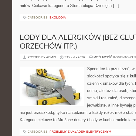
mitów. Ciekawe kategorie to Stomatologia Dziecięca […]
CATEGORIES:
EKOLOGIA
LODY DLA ALERGIKÓW (BEZ GLU
ORZECHÓW ITP.)
POSTED BY ADMIN
STY - 4 - 2026
MOŻLIWOŚĆ KOMENTOWAN
Speed-Ice to przestrzeń, w
słodkości spotyka się z kul
dziennik smaków dla tych, 
domu, ale też dla osób, kt
smaki i rozumieć, dlaczego
jedwabiste, a inne bywają 
nie jest przeszkodą, tylko narzędziem, a każdy rożek może stać 
Kategorie ciekawe to Mrożone desery i Lody w kuchni molekularne
CATEGORIES:
PROBLEMY Z UKŁADEM ELEKTRYCZNYM