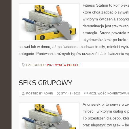
Fitness Station to komplek
które chcą zadbać o sylwet
w którym ćwiczenia spotyka
determinacja jest traktowa
strategia. Strona powstała 
użytkownika krok po kroku:
siłowni lub w domu, aż po świadome budowanie siły, mięśni i wyt
kategorie: Porównania różnych typów urządzeń i Jak ćwiczenia w
CATEGORIES:
PRZEMYSŁ W POLSCE
SEKS GRUPOWY
POSTED BY ADMIN
STY - 3 - 2026
MOŻLIWOŚĆ KOMENTOWAN
Anonserek.pl to serwis o zw
miłości, w którym dialog o 
To przestrzeń dla osób, któ
oraz ulepszyć związek – be