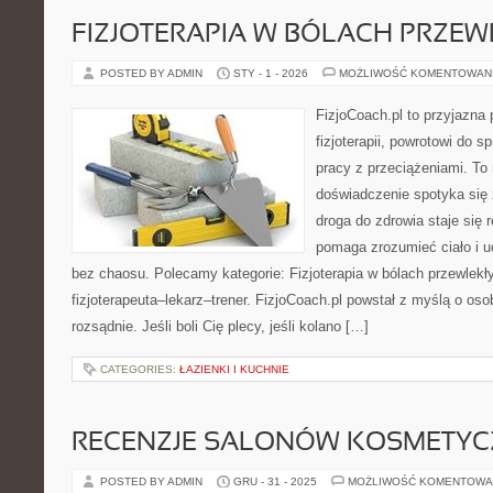
FIZJOTERAPIA W BÓLACH PRZE
POSTED BY ADMIN
STY - 1 - 2026
MOŻLIWOŚĆ KOMENTOWAN
FizjoCoach.pl to przyjazna
fizjoterapii, powrotowi do 
pracy z przeciążeniami. To
doświadczenie spotyka się
droga do zdrowia staje się 
pomaga zrozumieć ciało i u
bez chaosu. Polecamy kategorie: Fizjoterapia w bólach przewlekł
fizjoterapeuta–lekarz–trener. FizjoCoach.pl powstał z myślą o oso
rozsądnie. Jeśli boli Cię plecy, jeśli kolano […]
CATEGORIES:
ŁAZIENKI I KUCHNIE
RECENZJE SALONÓW KOSMETY
POSTED BY ADMIN
GRU - 31 - 2025
MOŻLIWOŚĆ KOMENTOWA