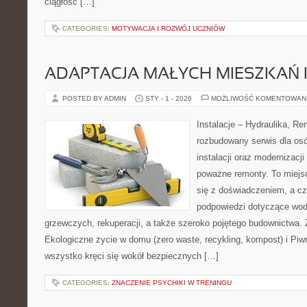
ciągłość […]
CATEGORIES:
MOTYWACJA I ROZWÓJ UCZNIÓW
ADAPTACJA MAŁYCH MIESZKAŃ 
POSTED BY ADMIN
STY - 1 - 2026
MOŻLIWOŚĆ KOMENTOWAN
Instalacje – Hydraulika, R
rozbudowany serwis dla osó
instalacji oraz modernizacj
poważne remonty. To miejs
się z doświadczeniem, a cz
podpowiedzi dotyczące wo
grzewczych, rekuperacji, a także szeroko pojętego budownictwa. 
Ekologiczne życie w domu (zero waste, recykling, kompost) i Piwn
wszystko kręci się wokół bezpiecznych […]
CATEGORIES:
ZNACZENIE PSYCHIKI W TRENINGU