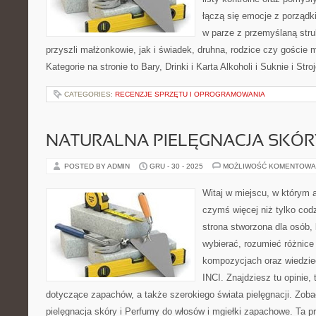
łączą się emocje z porządk
w parze z przemyślaną stru
przyszli małżonkowie, jak i świadek, druhna, rodzice czy goście 
Kategorie na stronie to Bary, Drinki i Karta Alkoholi i Suknie i Stro
CATEGORIES:
RECENZJE SPRZĘTU I OPROGRAMOWANIA
NATURALNA PIELĘGNACJA SKÓR
POSTED BY ADMIN
GRU - 30 - 2025
MOŻLIWOŚĆ KOMENTOWA
Witaj w miejscu, w którym a
czymś więcej niż tylko co
strona stworzona dla osób,
wybierać, rozumieć różnice
kompozycjach oraz wiedzieć
INCI. Znajdziesz tu opinie, 
dotyczące zapachów, a także szerokiego świata pielęgnacji. Zoba
pielęgnacja skóry i Perfumy do włosów i mgiełki zapachowe. Ta pr