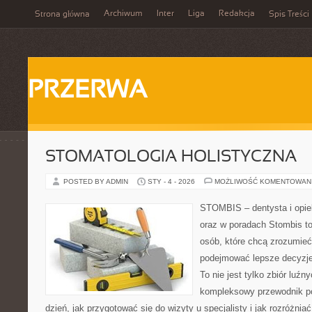
Archiwum
Inter
Liga
Redakcja
Strona główna
Spis Treści
PRZERWA
STOMATOLOGIA HOLISTYCZNA
POSTED BY ADMIN
STY - 4 - 2026
MOŻLIWOŚĆ KOMENTOWAN
STOMBIS – dentysta i opie
oraz w poradach Stombis to
osób, które chcą zrozumieć
podejmować lepsze decyzje
To nie jest tylko zbiór luź
kompleksowy przewodnik po
dzień, jak przygotować się do wizyty u specjalisty i jak rozróżnia