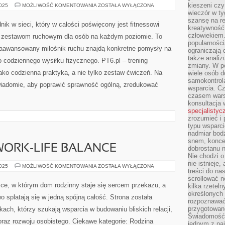
kieszeni cz
FITNESS
2025
MOŻLIWOŚĆ KOMENTOWANIA
ZOSTAŁA WYŁĄCZONA
A
wieczór w ty
SEN
szansę na re
I
ik w sieci, który w całości poświęcony jest fitnessowi
REGENERACJA
kreatywność,
I
człowiekiem
 zestawom ruchowym dla osób na każdym poziomie. To
INTERWAŁY
popularnością
(HIIT)
 zaawansowany miłośnik ruchu znajdą konkretne pomysły na
ograniczają 
także analiz
o codziennego wysiłku fizycznego. PT6.pl – trening
zmiany. W po
jako codzienna praktyka, a nie tylko zestaw ćwiczeń. Na
wiele osób d
samokontrol
świadomie, aby poprawić sprawność ogólną, zredukować
wsparcia. Cz
czasem wars
konsultacja 
specjalistyc
zrozumieć i 
typu wsparc
nadmiar bod
snem, koncen
WORK-LIFE BALANCE
dobrostanu n
Nie chodzi o
nie istnieje
SEKSUOLOGIA
2025
MOŻLIWOŚĆ KOMENTOWANIA
ZOSTAŁA WYŁĄCZONA
treści do na
I
WORK-
scrollować n
LIFE
ce, w którym dom rodzinny staje się sercem przekazu, a
kilka rzeteln
BALANCE
określonych
wo splatają się w jedną spójną całość. Strona została
rozpoznawać 
przygotowane
kach, którzy szukają wsparcia w budowaniu bliskich relacji,
Świadomość 
raz rozwoju osobistego. Ciekawe kategorie: Rodzina
jednym z naj