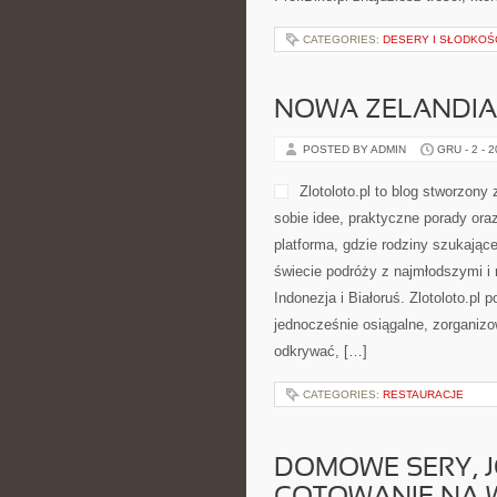
CATEGORIES:
DESERY I SŁODKOŚ
NOWA ZELANDIA 
POSTED BY ADMIN
GRU - 2 - 
Zlotoloto.pl to blog stworzon
sobie idee, praktyczne porady ora
platforma, gdzie rodziny szukając
świecie podróży z najmłodszymi i
Indonezja i Białoruś. Zlotoloto.p
jednocześnie osiągalne, zorganizo
odkrywać, […]
CATEGORIES:
RESTAURACJE
DOMOWE SERY, JO