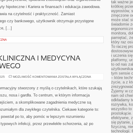
tak ważne je
krótkiej prz
ty hipoteczne i Kariera w finansach i edukacja zawodowa.
wyprostów, s
wia na czytelność i praktyczność. Zamiast
zmęczone oc
może stać si
ego czy bankowego, użytkownik otrzymuje przystępne
świadomie z
ce, […]
ergonomiczn
monitora, do
pamiętać, że
CZNA
który raz os
To raczej pr
dostosowywa
i uczenia si
LINICZNA I MEDYCYNA
platformy, u
to od nas za
OWEGO
użytkownika
tym sensie c
TOKSYKOLOGIA
2025
MOŻLIWOŚĆ KOMENTOWANIA
ZOSTAŁA WYŁĄCZONA
– które tec
KLINICZNA
życie, a z 
I
zrezygnować
MEDYCYNA
formacyjny stworzony z myślą o czytelnikach, które szukają
WIEKU
Żyjemy w cz
ROZWOJOWEGO
zu, nosa i gardła. To centrum, w którym informacja
nam od chwi
odkładamy te
ejściem, a skomplikowane zagadnienia medyczne są
rozrywka, ko
wszystko to
zumiałym dla zwykłego czytelnika. Ciekawe kategorie to:
prostokącie.
l powstał po to, aby pomóc w lepszym rozumieniu
efektywne, z
się pytanie,
typowych infekcji, przez przewlekłe schorzenia, aż po
fizyczną, ni
technologii.