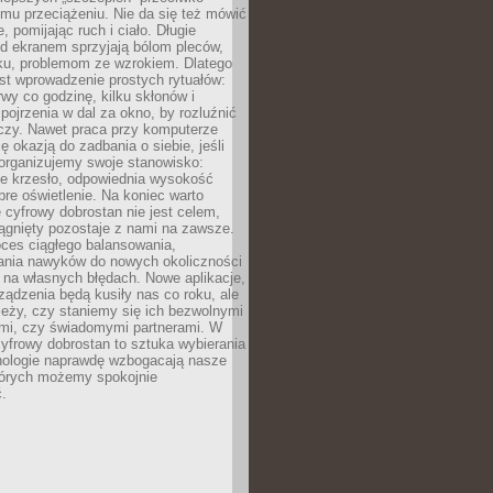
mu przeciążeniu. Nie da się też mówić
, pomijając ruch i ciało. Długie
d ekranem sprzyjają bólom pleców,
rku, problemom ze wzrokiem. Dlatego
st wprowadzenie prostych rytuałów:
erwy co godzinę, kilku skłonów i
pojrzenia w dal za okno, by rozluźnić
zy. Nawet praca przy komputerze
ę okazją do zadbania o siebie, jeśli
organizujemy swoje stanowisko:
e krzesło, odpowiednia wysokość
bre oświetlenie. Na koniec warto
 cyfrowy dobrostan nie jest celem,
iągnięty pozostaje z nami na zawsze.
oces ciągłego balansowania,
nia nawyków do nowych okoliczności
ę na własnych błędach. Nowe aplikacje,
rządzenia będą kusiły nas co roku, ale
leży, czy staniemy się ich bezwolnymi
mi, czy świadomymi partnerami. W
yfrowy dobrostan to sztuka wybierania
hnologie naprawdę wzbogacają nasze
których możemy spokojnie
.