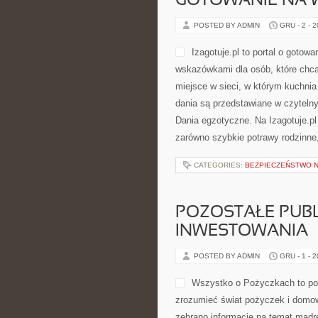
GOTOWANIE NA
POSTED BY ADMIN
GRU - 2 - 
Izagotuje.pl to portal o gotow
wskazówkami dla osób, które chcą
miejsce w sieci, w którym kuchnia 
dania są przedstawiane w czytelny 
Dania egzotyczne. Na Izagotuje.p
zarówno szybkie potrawy rodzinne,
CATEGORIES:
BEZPIECZEŃSTWO N
POZOSTAŁE PUBL
INWESTOWANIA
POSTED BY ADMIN
GRU - 1 - 
Wszystko o Pożyczkach to port
zrozumieć świat pożyczek i domow
zebrano informacje na temat mądr