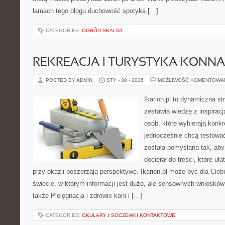
łamach tego blogu duchowość spotyka […]
CATEGORIES:
OGRÓD SKALNY
REKREACJA I TURYSTYKA KONNA
POSTED BY ADMIN
STY - 30 - 2026
MOŻLIWOŚĆ KOMENTOWA
Ikarion.pl to dynamiczna st
zestawia wiedzę z inspiracj
osób, które wybierają konkr
jednocześnie chcą testowa
została pomyślana tak, ab
docierał do treści, które uł
przy okazji poszerzają perspektywę. Ikarion.pl może być dla Cieb
świecie, w którym informacji jest dużo, ale sensownych wniosków
także Pielęgnacja i zdrowie koni i […]
CATEGORIES:
OKULARY I SOCZEWKI KONTAKTOWE