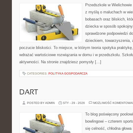
Przedszkole w Wielichowie t
z myślą o maluchach w wie
bobasach oraz bliskich, kt
dziecka w sposób spokojny
sprawdzone podpowiedzi do
dzieckiem, towarzyszenia, 
poczucie bliskości. To miejsce, w którym teoria spotyka praktykę,
wdrażać wartościowe rozwiązania w domu i w przedszkolu. Szkoła
aktywności. Na stronie znajdziesz pomysły […]
CATEGORIES:
POLITYKA GOSPODARCZA
DART
POSTED BY ADMIN
STY - 29 - 2026
MOŻLIWOŚĆ KOMENTOWA
To blog poświęcony poolowi
bowlingowi – czterem sporto
się celność, chłodna głowa i