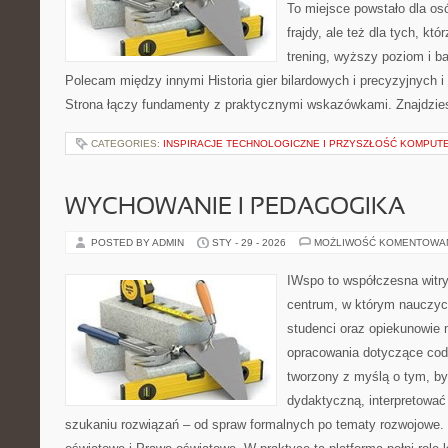
To miejsce powstało dla osó
frajdy, ale też dla tych, kt
trening, wyższy poziom i ba
Polecam między innymi Historia gier bilardowych i precyzyjnych i 
Strona łączy fundamenty z praktycznymi wskazówkami. Znajdzie
CATEGORIES:
INSPIRACJE TECHNOLOGICZNE I PRZYSZŁOŚĆ KOMPU
WYCHOWANIE I PEDAGOGIKA
POSTED BY ADMIN
STY - 29 - 2026
MOŻLIWOŚĆ KOMENTOWA
IWspo to współczesna witr
centrum, w którym nauczyci
studenci oraz opiekunowie
opracowania dotyczące codz
tworzony z myślą o tym, by
dydaktyczną, interpretowa
szukaniu rozwiązań – od spraw formalnych po tematy rozwojowe.