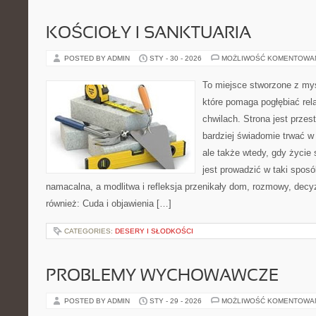
KOŚCIOŁY I SANKTUARIA
POSTED BY ADMIN
STY - 30 - 2026
MOŻLIWOŚĆ KOMENTOWA
To miejsce stworzone z my
które pomaga pogłębiać re
chwilach. Strona jest przes
bardziej świadomie trwać w 
ale także wtedy, gdy życie s
jest prowadzić w taki spos
namacalna, a modlitwa i refleksja przenikały dom, rozmowy, decyz
również: Cuda i objawienia […]
CATEGORIES:
DESERY I SŁODKOŚCI
PROBLEMY WYCHOWAWCZE
POSTED BY ADMIN
STY - 29 - 2026
MOŻLIWOŚĆ KOMENTOWA