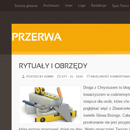
Archiwum
Inter
Liga
Redakcja
Strona główna
Spis Treści
PRZERWA
RYTUAŁY I OBRZĘDY
POSTED BY ADMIN
STY - 31 - 2026
MOŻLIWOŚĆ KOMENTOWA
Droga z Chrystusem to blog 
towarzyszem w codziennym 
miejsce dla osób, które ch
pogłębiać więź z Zbawicie
świetle Słowa Bożego. Cała 
przekonanie nie jest przypi
którą można przeżywać dzień po dniu. Warto przeczytać Taoizm i 