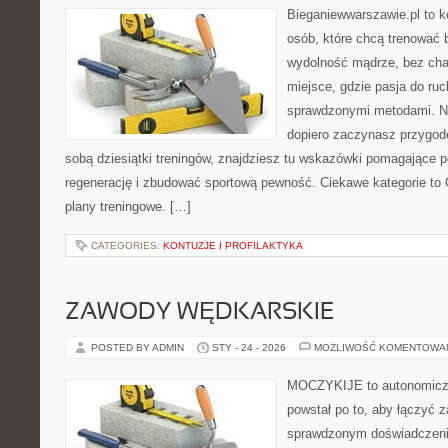
Bieganiewwarszawie.pl to 
osób, które chcą trenować b
wydolność mądrze, bez chao
miejsce, gdzie pasja do ruc
sprawdzonymi metodami. Ni
dopiero zaczynasz przygod
sobą dziesiątki treningów, znajdziesz tu wskazówki pomagające p
regenerację i zbudować sportową pewność. Ciekawe kategorie to C
plany treningowe. […]
CATEGORIES:
KONTUZJE I PROFILAKTYKA
ZAWODY WĘDKARSKIE
POSTED BY ADMIN
STY - 24 - 2026
MOŻLIWOŚĆ KOMENTOWA
MOCZYKIJE to autonomiczny
powstał po to, aby łączyć 
sprawdzonym doświadczenie