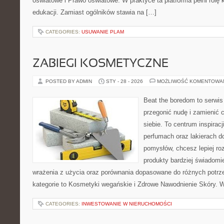
oświatowe i Prawo oświatowe. W praktyce ta platforma pełni rol
edukacji. Zamiast ogólników stawia na […]
CATEGORIES:
USUWANIE PLAM
ZABIEGI KOSMETYCZNE
POSTED BY ADMIN
STY - 28 - 2026
MOŻLIWOŚĆ KOMENTOWA
Beat the boredom to serwis
przegonić nudę i zamienić 
siebie. To centrum inspiracj
perfumach oraz lakierach d
pomysłów, chcesz lepiej ro
produkty bardziej świadomie
wrażenia z użycia oraz porównania dopasowane do różnych potrze
kategorie to Kosmetyki wegańskie i Zdrowe Nawodnienie Skóry. W
CATEGORIES:
INWESTOWANIE W NIERUCHOMOŚCI