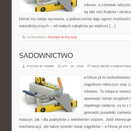
zdrowo, a człowiek odzysk
tej idei stoi Kraków i okolic
klimat ma swoje wyzwania, a jednocześnie daje ogrom możliwośc
naturalistycznych – od małych zakątków po większe […]
CATEGORIES:
POCIĄGI W POLSCE
SADOWNICTWO
POSTED BY ADMIN
STY - 26 - 2026
MOŻLIWOŚĆ KOMENTOWA
e-Ursus.pl to rozbudowana 
ciągnikom rolniczym oraz s
rolnemu. To miejsce stworz
opanować temat urządzeń r
zbędnego nadęcia, za to z 
gromadzi poradniki zarówn
maszyn, jak i dla praktyków z wieloletnim stażem. Jeśli interesuj
mechanizacji, ale także szeroki świat ciągników – e-Ursus.pl ma