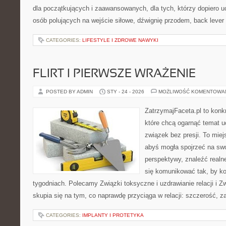
dla początkujących i zaawansowanych, dla tych, którzy dopiero uc
osób polujących na wejście siłowe, dźwignię przodem, back lever
CATEGORIES:
LIFESTYLE I ZDROWE NAWYKI
FLIRT I PIERWSZE WRAŻENIE
POSTED BY ADMIN
STY - 24 - 2026
MOŻLIWOŚĆ KOMENTOWA
ZatrzymajFaceta.pl to konkr
które chcą ogarnąć temat 
związek bez presji. To mie
abyś mogła spojrzeć na swo
perspektywy, znaleźć real
się komunikować tak, by kon
tygodniach. Polecamy Związki toksyczne i uzdrawianie relacji i 
skupia się na tym, co naprawdę przyciąga w relacji: szczerość, z
CATEGORIES:
IMPLANTY I PROTETYKA