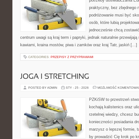
potrzeby doświadczania Eu
praktyczny, bez zbędnego n
podróżowanie musi być sko
osób, które lubią projektow
jednocześnie chcą zostawi
centrum uwagi są kraj term i papryki, jednak naturalnie przewijają s
kawiarni, kraina mostów, piwa i zamków oraz kraj Tatr, jaskiń […]
CATEGORIES:
PRZEPISY Z PRZYPRAWAMI
JOGA I STRETCHING
POSTED BY ADMIN
STY - 25 - 2026
MOŻLIWOŚĆ KOMENTOWA
PZKiSW to przestrzeń stwor
kochają kalistenics oraz uli
rzetelnej wiedzy, chcesz 
konieczności posiadania dro
marzysz o lepszej formie, ta
by prowadzić Cię krok po kr