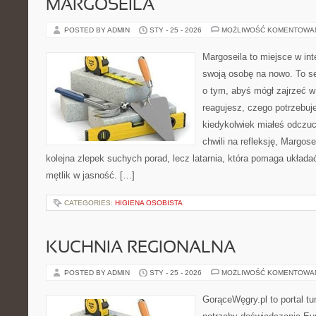
MARGOSEILA
POSTED BY ADMIN
STY - 25 - 2026
MOŻLIWOŚĆ KOMENTOWA
Margoseila to miejsce w in
swoją osobę na nowo. To se
o tym, abyś mógł zajrzeć w 
reagujesz, czego potrzebuje
kiedykolwiek miałeś odczuci
chwili na refleksję, Margosei
kolejna zlepek suchych porad, lecz latarnia, która pomaga układ
mętlik w jasność. […]
CATEGORIES:
HIGIENA OSOBISTA
KUCHNIA REGIONALNA
POSTED BY ADMIN
STY - 25 - 2026
MOŻLIWOŚĆ KOMENTOWA
GorąceWęgry.pl to portal tu