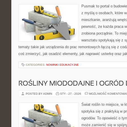
Pusmak to portal o budowie
z myślą o osobach, które 
mieszkanie, aranżują wnętr
pewność, że każda praca w
zrobiona porządnie. To mie
warsztatu spotykają się z 
tematy takie jak urządzenia do prac remontowych łączą się z cod
coś zmierzyć, jak osadzić elementy, jak naprawić usterkę oraz ja
CATEGORIES:
NOWINKI EDUKACYJNE
ROŚLINY MIODODAJNE I OGRÓD
POSTED BY ADMIN
STY - 27 - 2026
MOŻLIWOŚĆ KOMENTOWA
Świat roślin to miejsce, w k
spotyka się z praktyką w pr
ogrodów. To opowieść o ty
może zamienić się w spójny