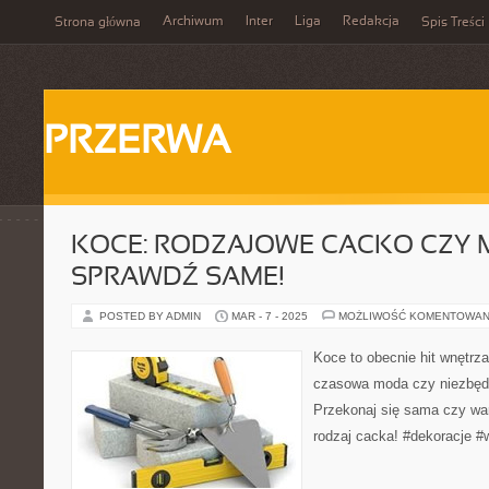
Archiwum
Inter
Liga
Redakcja
Strona główna
Spis Treści
PRZERWA
KOCE: RODZAJOWE CACKO CZY 
SPRAWDŹ SAME!
POSTED BY ADMIN
MAR - 7 - 2025
MOŻLIWOŚĆ KOMENTOWAN
Koce to obecnie hit wnętrzar
czasowa moda czy niezbęd
Przekonaj się sama czy wa
rodzaj cacka! #dekoracje 