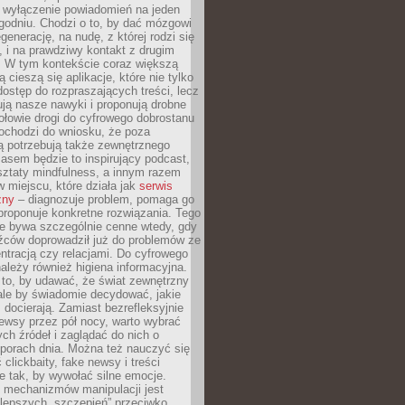
y wyłączenie powiadomień na jeden
godniu. Chodzi o to, by dać mózgowi
generację, na nudę, z której rodzi się
 i na prawdziwy kontakt z drugim
. W tym kontekście coraz większą
 cieszą się aplikacje, które nie tylko
dostęp do rozpraszających treści, lecz
ują nasze nawyki i proponują drobne
łowie drogi do cyfrowego dobrostanu
ochodzi do wniosku, że poza
ą potrzebują także zewnętrznego
asem będzie to inspirujący podcast,
ztaty mindfulness, a innym razem
w miejscu, które działa jak
serwis
zny
– diagnozuje problem, pomaga go
proponuje konkretne rozwiązania. Tego
ie bywa szczególnie cenne wtedy, gdy
źców doprowadził już do problemów ze
tracją czy relacjami. Do cyfrowego
ależy również higiena informacyjna.
 to, by udawać, że świat zewnętrzny
, ale by świadomie decydować, jakie
s docierają. Zamiast bezrefleksyjnie
ewsy przez pół nocy, warto wybrać
ych źródeł i zaglądać do nich o
 porach dnia. Można też nauczyć się
clickbaity, fake newsy i treści
 tak, by wywołać silne emocje.
mechanizmów manipulacji jest
lepszych „szczepień” przeciwko