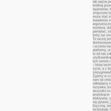
tak ważne je
krótkiej prz
wyprostów, s
zmęczone oc
może stać si
świadomie z
ergonomiczn
monitora, do
pamiętać, że
który raz os
To raczej pr
dostosowywa
i uczenia si
platformy, u
to od nas za
użytkownika
tym sensie c
– które tec
życie, a z 
zrezygnować
Żyjemy w cz
nam od chwi
odkładamy te
rozrywka, ko
wszystko to
prostokącie.
efektywne, z
się pytanie,
fizyczną, ni
technologii.