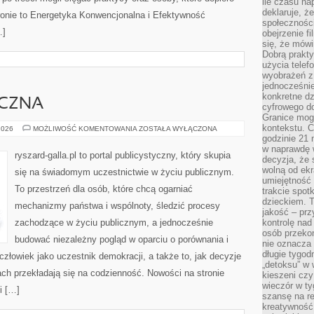
ile czasu n
deklaruje, że
onie to Energetyka Konwencjonalna i Efektywność
społecznośc
…]
obejrzenie f
się, że mówi
Dobrą prakty
użycia telef
wyobrażeń z
jednocześnie
konkretne d
YCZNA
cyfrowego do
Granice mog
kontekstu. C
HISTORIA
2026
MOŻLIWOŚĆ KOMENTOWANIA
ZOSTAŁA WYŁĄCZONA
POLITYCZNA
godzinie 21 
w naprawdę 
ryszard-galla.pl to portal publicystyczny, który skupia
decyzja, że s
wolną od ekr
się na świadomym uczestnictwie w życiu publicznym.
umiejętność
To przestrzeń dla osób, które chcą ogarniać
trakcie spot
dzieckiem. T
mechanizmy państwa i wspólnoty, śledzić procesy
jakość – pr
zachodzące w życiu publicznym, a jednocześnie
kontrolę nad
osób przekon
budować niezależny pogląd w oparciu o porównania i
nie oznacza 
długie tygod
złowiek jako uczestnik demokracji, a także to, jak decyzje
„detoksu” w 
h przekładają się na codzienność. Nowości na stronie
kieszeni cz
wieczór w ty
i […]
szansę na re
kreatywność,