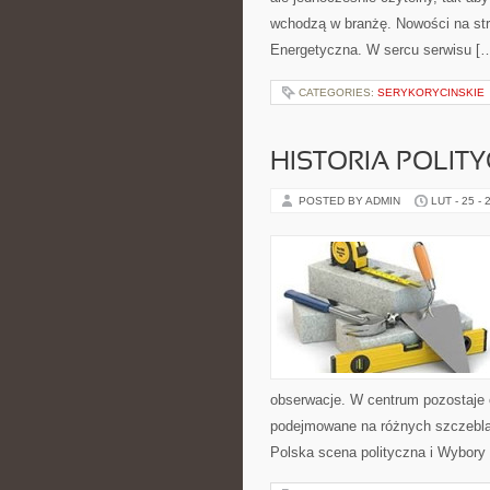
wchodzą w branżę. Nowości na str
Energetyczna. W sercu serwisu [
CATEGORIES:
SERYKORYCINSKIE
HISTORIA POLIT
POSTED BY ADMIN
LUT - 25 - 
obserwacje. W centrum pozostaje c
podejmowane na różnych szczeblac
Polska scena polityczna i Wybory 