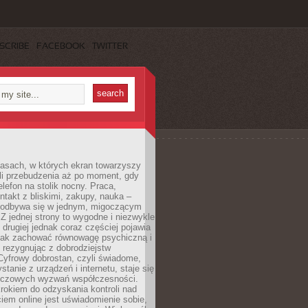
SCRIBE
FACEBOOK
TWITTER
asach, w których ekran towarzyszy
li przebudzenia aż po moment, gdy
lefon na stolik nocny. Praca,
ntakt z bliskimi, zakupy, nauka –
 odbywa się w jednym, migoczącym
 Z jednej strony to wygodne i niezwykle
 drugiej jednak coraz częściej pojawia
 jak zachować równowagę psychiczną i
e rezygnując z dobrodziejstw
 Cyfrowy dobrostan, czyli świadome,
stanie z urządzeń i internetu, staje się
uczowych wyzwań współczesności.
rokiem do odzyskania kontroli nad
em online jest uświadomienie sobie,