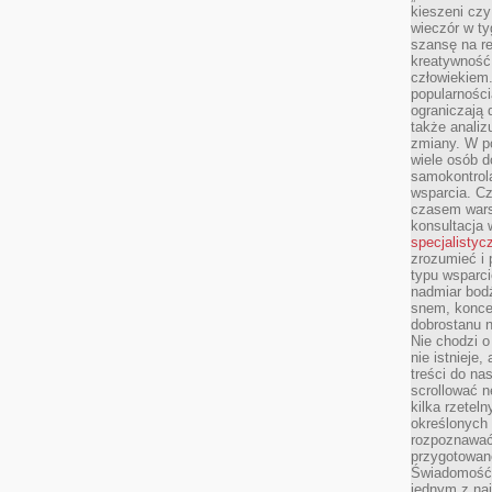
kieszeni cz
wieczór w ty
szansę na re
kreatywność,
człowiekiem
popularnością
ograniczają 
także analiz
zmiany. W po
wiele osób d
samokontrol
wsparcia. Cz
czasem wars
konsultacja 
specjalistyc
zrozumieć i 
typu wsparc
nadmiar bod
snem, koncen
dobrostanu n
Nie chodzi o
nie istnieje
treści do na
scrollować n
kilka rzeteln
określonych
rozpoznawać 
przygotowane
Świadomość 
jednym z naj