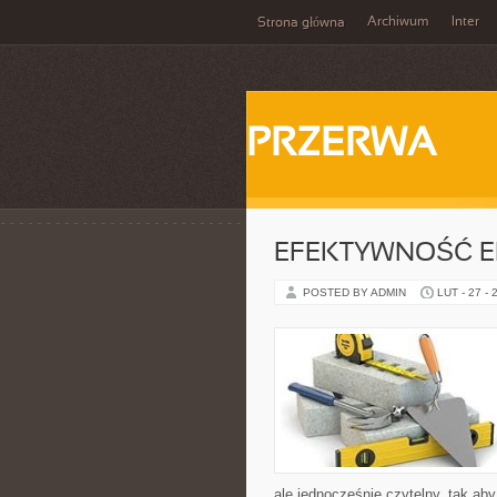
Archiwum
Inter
Strona główna
PRZERWA
EFEKTYWNOŚĆ E
POSTED BY ADMIN
LUT - 27 - 
ale jednocześnie czytelny, tak aby