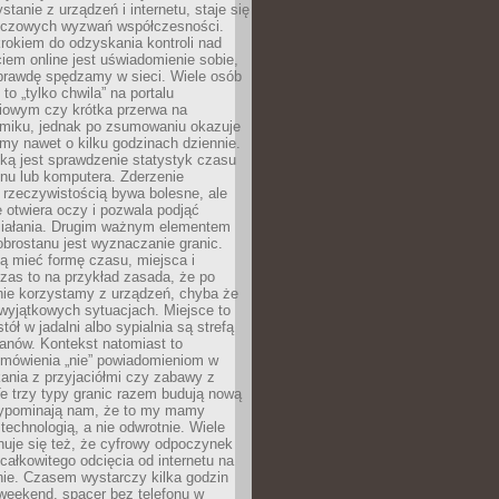
stanie z urządzeń i internetu, staje się
uczowych wyzwań współczesności.
rokiem do odzyskania kontroli nad
em online jest uświadomienie sobie,
aprawdę spędzamy w sieci. Wiele osób
 to „tylko chwila” na portalu
iowym czy krótka przerwa na
ilmiku, jednak po zsumowaniu okazuje
my nawet o kilku godzinach dziennie.
ką jest sprawdzenie statystyk czasu
onu lub komputera. Zderzenie
 rzeczywistością bywa bolesne, ale
 otwiera oczy i pozwala podjąć
ziałania. Drugim ważnym elementem
brostanu jest wyznaczanie granic.
ą mieć formę czasu, miejsca i
zas to na przykład zasada, że po
nie korzystamy z urządzeń, chyba że
wyjątkowych sytuacjach. Miejsce to
tół w jadalni albo sypialnia są strefą
anów. Kontekst natomiast to
 mówienia „nie” powiadomieniom w
kania z przyjaciółmi czy zabawy z
e trzy typy granic razem budują nową
zypominają nam, że to my mamy
 technologią, a nie odwrotnie. Wiele
uje się też, że cyfrowy odpoczynek
całkowitego odcięcia od internetu na
nie. Czasem wystarczy kilka godzin
weekend, spacer bez telefonu w