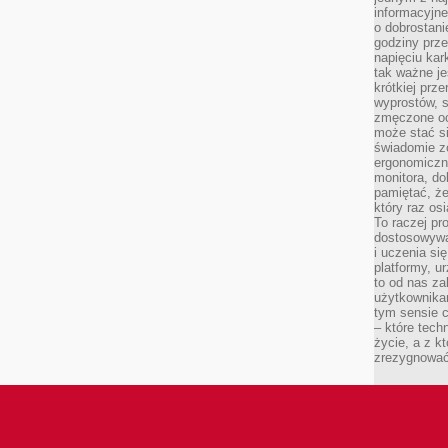
informacyjne
o dobrostanie
godziny prze
napięciu ka
tak ważne je
krótkiej prz
wyprostów, s
zmęczone oc
może stać si
świadomie z
ergonomiczn
monitora, do
pamiętać, że
który raz os
To raczej pr
dostosowywa
i uczenia si
platformy, u
to od nas za
użytkownika
tym sensie c
– które tec
życie, a z 
zrezygnować