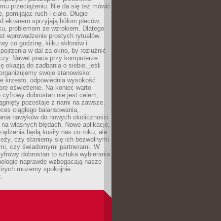
mu przeciążeniu. Nie da się też mówić
, pomijając ruch i ciało. Długie
d ekranem sprzyjają bólom pleców,
rku, problemom ze wzrokiem. Dlatego
st wprowadzenie prostych rytuałów:
erwy co godzinę, kilku skłonów i
pojrzenia w dal za okno, by rozluźnić
zy. Nawet praca przy komputerze
ę okazją do zadbania o siebie, jeśli
organizujemy swoje stanowisko:
e krzesło, odpowiednia wysokość
bre oświetlenie. Na koniec warto
 cyfrowy dobrostan nie jest celem,
iągnięty pozostaje z nami na zawsze.
oces ciągłego balansowania,
nia nawyków do nowych okoliczności
ę na własnych błędach. Nowe aplikacje,
rządzenia będą kusiły nas co roku, ale
leży, czy staniemy się ich bezwolnymi
mi, czy świadomymi partnerami. W
yfrowy dobrostan to sztuka wybierania
hnologie naprawdę wzbogacają nasze
których możemy spokojnie
.