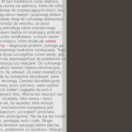
. W tym kontekście coraz większą
 cieszą się aplikacje, które nie tylko
dostęp do rozpraszających treści, lecz
ują nasze nawyki i proponują drobne
łowie drogi do cyfrowego dobrostanu
ochodzi do wniosku, że poza
ą potrzebują także zewnętrznego
asem będzie to inspirujący podcast,
ztaty mindfulness, a innym razem
w miejscu, które działa jak
serwis
zny
– diagnozuje problem, pomaga go
proponuje konkretne rozwiązania. Tego
ie bywa szczególnie cenne wtedy, gdy
źców doprowadził już do problemów ze
tracją czy relacjami. Do cyfrowego
ależy również higiena informacyjna.
 to, by udawać, że świat zewnętrzny
, ale by świadomie decydować, jakie
s docierają. Zamiast bezrefleksyjnie
ewsy przez pół nocy, warto wybrać
ych źródeł i zaglądać do nich o
 porach dnia. Można też nauczyć się
clickbaity, fake newsy i treści
 tak, by wywołać silne emocje.
mechanizmów manipulacji jest
lepszych „szczepień” przeciwko
mu przeciążeniu. Nie da się też mówić
, pomijając ruch i ciało. Długie
d ekranem sprzyjają bólom pleców,
rku, problemom ze wzrokiem. Dlatego