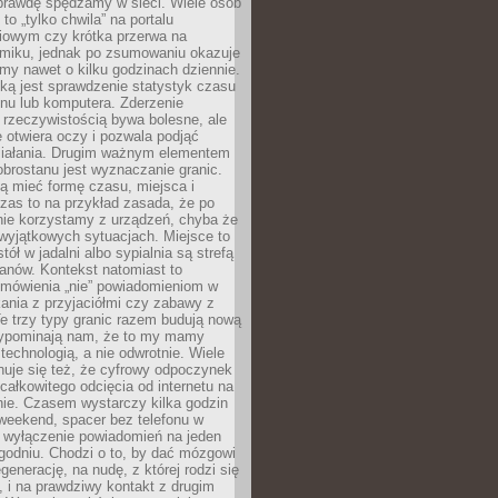
aprawdę spędzamy w sieci. Wiele osób
 to „tylko chwila” na portalu
iowym czy krótka przerwa na
ilmiku, jednak po zsumowaniu okazuje
my nawet o kilku godzinach dziennie.
ką jest sprawdzenie statystyk czasu
onu lub komputera. Zderzenie
 rzeczywistością bywa bolesne, ale
 otwiera oczy i pozwala podjąć
ziałania. Drugim ważnym elementem
brostanu jest wyznaczanie granic.
ą mieć formę czasu, miejsca i
zas to na przykład zasada, że po
nie korzystamy z urządzeń, chyba że
wyjątkowych sytuacjach. Miejsce to
tół w jadalni albo sypialnia są strefą
anów. Kontekst natomiast to
 mówienia „nie” powiadomieniom w
kania z przyjaciółmi czy zabawy z
e trzy typy granic razem budują nową
zypominają nam, że to my mamy
 technologią, a nie odwrotnie. Wiele
uje się też, że cyfrowy odpoczynek
całkowitego odcięcia od internetu na
nie. Czasem wystarczy kilka godzin
weekend, spacer bez telefonu w
y wyłączenie powiadomień na jeden
godniu. Chodzi o to, by dać mózgowi
generację, na nudę, z której rodzi się
 i na prawdziwy kontakt z drugim