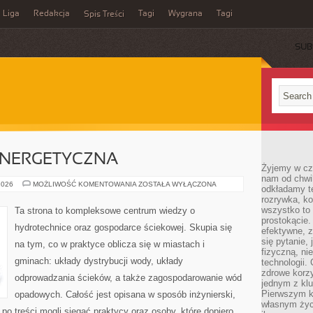
Liga
Redakcja
Tagi
Wygrana
Tagi
Spis Treści
SUB
NERGETYCZNA
Żyjemy w cz
nam od chwi
EFEKTYWNOŚĆ
2026
MOŻLIWOŚĆ KOMENTOWANIA
ZOSTAŁA WYŁĄCZONA
odkładamy te
ENERGETYCZNA
rozrywka, ko
wszystko to
Ta strona to kompleksowe centrum wiedzy o
prostokącie.
hydrotechnice oraz gospodarce ściekowej. Skupia się
efektywne, z
się pytanie,
na tym, co w praktyce oblicza się w miastach i
fizyczną, ni
gminach: układy dystrybucji wody, układy
technologii.
zdrowe korzy
odprowadzania ścieków, a także zagospodarowanie wód
jednym z kl
Pierwszym k
opadowych. Całość jest opisana w sposób inżynierski,
własnym życi
 po treści mogli sięgać praktycy oraz osoby, które dopiero