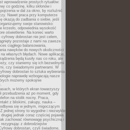
st wprowadzenie prostych rytuałów:
erwy co godzinę, kilku skłonów i
pojrzenia w dal za okno, by rozluźnić
zy. Nawet praca przy komputerze
ę okazją do zadbania o siebie, jeśli
organizujemy swoje stanowisko:
e krzesło, odpowiednia wysokość
bre oświetlenie. Na koniec warto
 cyfrowy dobrostan nie jest celem,
iągnięty pozostaje z nami na zawsze.
oces ciągłego balansowania,
nia nawyków do nowych okoliczności
ę na własnych błędach. Nowe aplikacje,
rządzenia będą kusiły nas co roku, ale
leży, czy staniemy się ich bezwolnymi
mi, czy świadomymi partnerami. W
yfrowy dobrostan to sztuka wybierania
hnologie naprawdę wzbogacają nasze
których możemy spokojnie
.
asach, w których ekran towarzyszy
li przebudzenia aż po moment, gdy
lefon na stolik nocny. Praca,
ntakt z bliskimi, zakupy, nauka –
 odbywa się w jednym, migoczącym
 Z jednej strony to wygodne i niezwykle
 drugiej jednak coraz częściej pojawia
 jak zachować równowagę psychiczną i
e rezygnując z dobrodziejstw
 Cyfrowy dobrostan, czyli świadome,