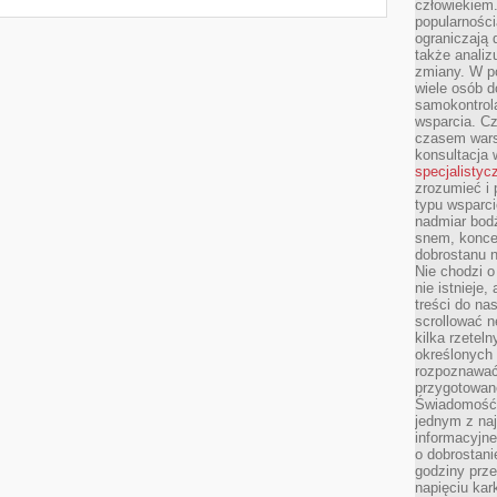
człowiekiem
popularnością
ograniczają 
także analiz
zmiany. W po
wiele osób d
samokontrol
wsparcia. Cz
czasem wars
konsultacja 
specjalistyc
zrozumieć i 
typu wsparc
nadmiar bod
snem, koncen
dobrostanu n
Nie chodzi o
nie istnieje
treści do na
scrollować n
kilka rzeteln
określonych
rozpoznawać 
przygotowane
Świadomość 
jednym z naj
informacyjne
o dobrostanie
godziny prze
napięciu ka