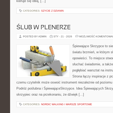
kieruje się ideą, […]
CATEGORIES:
SZYCIE Z DZIANIN
ŚLUB W PLENERZE
POSTED BY ADMIN
STY - 21 - 2026
MOŻLIWOŚĆ KOMENTOWA
Śpiewające Skrzypce to si
światu brzmień, w którym s
opowieści. To miejsce stwo
słuchać świadomie, a także 
pogłębiać warsztat na ins
Strona łączy inspiracje z p
czemu czytelnik może oswoić instrument niezależnie od poziom
Podróż poślubna i ŚpiewająceSkrzypce. Idea Śpiewających Skrzyp
skrzypiec oraz na przekonaniu, że dźwięk […]
CATEGORIES:
NORDIC WALKING I MARSZE SPORTOWE