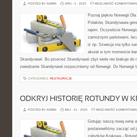
POSTED BY ADMIN
GRU - 2 - 2025
MOŻLIWOŚĆ KOMENTOWAN
Poznaj piękno Norwegii Dla
Polaków, Skandynawia gen
rajem. Oczywiście Norwegia
zamożnymi państwami, lecz 
iż np. Szwecja ma tylko sa
akurat w tym momencie bard
Skandynawii. Bo przecież Skandynawii zbyt wiele nie brakuje do
zwiedzanie Skandynawii rozpoczniemy od Norwegii. Do Norwegii l
CATEGORIES:
RESTAURACJE
ODKRYJ HISTORIĘ ROTUNDY W K
POSTED BY ADMIN
MAJ - 21 - 2025
MOŻLIWOŚĆ KOMENTOWA
Gotując naszą nową serię a
postanowiliśmy zacząć od j
zabytków Krakowa - Rotund