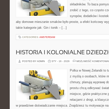
składników. To baza pomysłó
zrobić z tego, co często cz
syropów, dodatków i kostek 
aby domowe mieszanie smaków było proste, a efekt końcowy wyg
takie kategorie jak: Gin i tonik – […]
CATEGORIES:
AMSTERDAM
HISTORIA I KOLONIALNE DZIEDZ
POSTED BY ADMIN
STY - 16 - 2026
MOŻLIWOŚĆ KOMENTOWA
Polka w Nowej Zelandii to 
z myślą o osobach, które ma
chmury, planują wyprawę do
prostu chcą odkrywać świat
miejsce, gdzie praktyczne 
relacjami z drogi, a klasyc
w prawdziwe doświadczanie miejsca. Znajdziesz tu motywacje na w