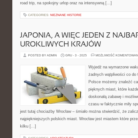
road trip, na spokojny urlop oraz na intensywną […]
CATEGORIES:
NIEZNANE HISTORIE
JAPONIA, A WIĘC JEDEN Z NAJBA
UROKLIWYCH KRAJÓW
POSTED BY ADMIN
GRU - 3 - 2025
MOŻLIWOŚĆ KOMENTOWAN
Wyjedź na wymarzone wakac
żadnych wątpliwości co do 
Polsce możemy znaleźć ca
pięknych miast, które każd
doskonałą zabawę i możliw
czasu w faktycznie miły s
jest tutaj chociażby Wrocław – śmiało można stwierdzić, że zali
najpiękniejszych polskich miast. Wrocław jest miastem które prze
kilku […]