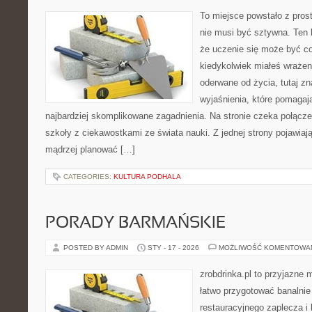
To miejsce powstało z pros
nie musi być sztywna. Ten 
że uczenie się może być cod
kiedykolwiek miałeś wrażen
oderwane od życia, tutaj zn
wyjaśnienia, które pomagaj
najbardziej skomplikowane zagadnienia. Na stronie czeka połączeni
szkoły z ciekawostkami ze świata nauki. Z jednej strony pojawiają
mądrzej planować […]
CATEGORIES:
KULTURA PODHALA
PORADY BARMAŃSKIE
POSTED BY ADMIN
STY - 17 - 2026
MOŻLIWOŚĆ KOMENTOWA
zrobdrinka.pl to przyjazne 
łatwo przygotować banalnie
restauracyjnego zaplecza i