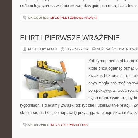
osób polujących na wejście siłowe, dźwignię przodem, back lever
CATEGORIES:
LIFESTYLE I ZDROWE NAWYKI
FLIRT I PIERWSZE WRAŻENIE
POSTED BY ADMIN
STY - 24 - 2026
MOŻLIWOŚĆ KOMENTOWA
ZatrzymajFaceta.pl to konkr
które chcą ogarnąć temat 
związek bez presji. To mie
abyś mogła spojrzeć na swo
perspektywy, znaleźć real
się komunikować tak, by kon
tygodniach. Polecamy Związki toksyczne i uzdrawianie relacji i 
skupia się na tym, co naprawdę przyciąga w relacji: szczerość, z
CATEGORIES:
IMPLANTY I PROTETYKA