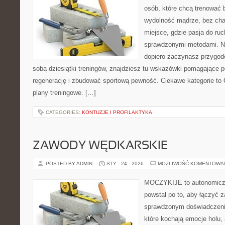
osób, które chcą trenować b
wydolność mądrze, bez chao
miejsce, gdzie pasja do ruc
sprawdzonymi metodami. Ni
dopiero zaczynasz przygod
sobą dziesiątki treningów, znajdziesz tu wskazówki pomagające p
regenerację i zbudować sportową pewność. Ciekawe kategorie to C
plany treningowe. […]
CATEGORIES:
KONTUZJE I PROFILAKTYKA
ZAWODY WĘDKARSKIE
POSTED BY ADMIN
STY - 24 - 2026
MOŻLIWOŚĆ KOMENTOWA
MOCZYKIJE to autonomiczny
powstał po to, aby łączyć 
sprawdzonym doświadczenie
które kochają emocje holu, 