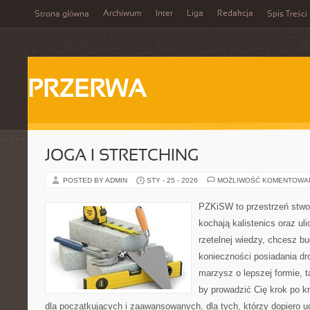
Archiwum
Inter
Liga
Redakcja
Strona główna
Spis Treści
PRZERWA
JOGA I STRETCHING
POSTED BY ADMIN
STY - 25 - 2026
MOŻLIWOŚĆ KOMENTOWA
PZKiSW to przestrzeń stwor
kochają kalistenics oraz uli
rzetelnej wiedzy, chcesz 
konieczności posiadania dro
marzysz o lepszej formie, ta
by prowadzić Cię krok po kr
dla początkujących i zaawansowanych, dla tych, którzy dopiero uc