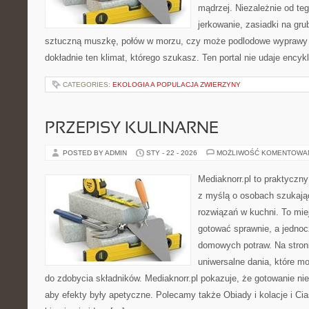
mądrzej. Niezależnie od teg
jerkowanie, zasiadki na grub
sztuczną muszkę, połów w morzu, czy może podlodowe wypraw
dokładnie ten klimat, którego szukasz. Ten portal nie udaje encyk
CATEGORIES:
EKOLOGIA A POPULACJA ZWIERZYNY
PRZEPISY KULINARNE
POSTED BY ADMIN
STY - 22 - 2026
MOŻLIWOŚĆ KOMENTOWA
Mediaknorr.pl to praktyczny
z myślą o osobach szukaj
rozwiązań w kuchni. To miej
gotować sprawnie, a jedno
domowych potraw. Na stroni
uniwersalne dania, które m
do zdobycia składników. Mediaknorr.pl pokazuje, że gotowanie ni
aby efekty były apetyczne. Polecamy także Obiady i kolacje i Cia