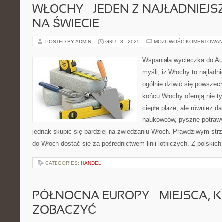
WŁOCHY – JEDEN Z NAJŁADNIEJ
NA ŚWIECIE
POSTED BY ADMIN
GRU - 3 - 2025
MOŻLIWOŚĆ KOMENTOWAN
Wspaniała wycieczka do Aus
myśli, iż Włochy to najładn
ogólnie dziwić się powszec
końcu Włochy oferują nie ty
ciepłe plaże, ale również d
naukowców, pyszne potrawy
jednak skupić się bardziej na zwiedzaniu Włoch. Prawdziwym strz
do Włoch dostać się za pośrednictwem linii lotniczych. Z polskic
CATEGORIES:
HANDEL
PÓŁNOCNA EUROPY – MIEJSCA, 
ZOBACZYĆ