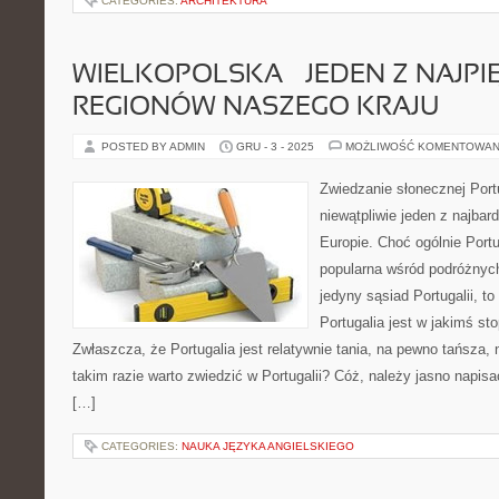
CATEGORIES:
ARCHITEKTURA
WIELKOPOLSKA – JEDEN Z NAJPI
REGIONÓW NASZEGO KRAJU
POSTED BY ADMIN
GRU - 3 - 2025
MOŻLIWOŚĆ KOMENTOWAN
Zwiedzanie słonecznej Portu
niewątpliwie jeden z najbar
Europie. Choć ogólnie Portug
popularna wśród podróżnych
jedyny sąsiad Portugalii, to 
Portugalia jest w jakimś s
Zwłaszcza, że Portugalia jest relatywnie tania, na pewno tańsza, 
takim razie warto zwiedzić w Portugalii? Cóż, należy jasno napisa
[…]
CATEGORIES:
NAUKA JĘZYKA ANGIELSKIEGO