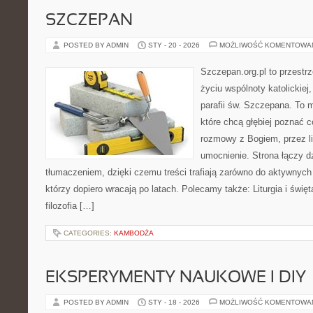
SZCZEPAN
POSTED BY ADMIN
STY - 20 - 2026
MOŻLIWOŚĆ KOMENTOWA
Szczepan.org.pl to przestr
życiu wspólnoty katolickiej
parafii św. Szczepana. To m
które chcą głębiej poznać 
rozmowy z Bogiem, przez li
umocnienie. Strona łączy d
tłumaczeniem, dzięki czemu treści trafiają zarówno do aktywnych p
którzy dopiero wracają po latach. Polecamy także: Liturgia i święta
filozofia […]
CATEGORIES:
KAMBODŻA
EKSPERYMENTY NAUKOWE I DIY
POSTED BY ADMIN
STY - 18 - 2026
MOŻLIWOŚĆ KOMENTOWA