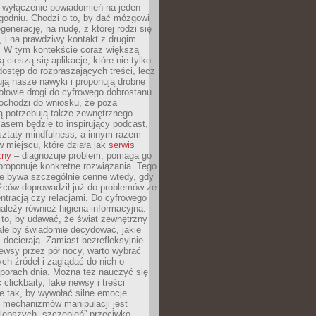
y wyłączenie powiadomień na jeden
godniu. Chodzi o to, by dać mózgowi
generację, na nudę, z której rodzi się
 i na prawdziwy kontakt z drugim
. W tym kontekście coraz większą
 cieszą się aplikacje, które nie tylko
dostęp do rozpraszających treści, lecz
ują nasze nawyki i proponują drobne
łowie drogi do cyfrowego dobrostanu
ochodzi do wniosku, że poza
ą potrzebują także zewnętrznego
asem będzie to inspirujący podcast,
ztaty mindfulness, a innym razem
w miejscu, które działa jak
serwis
zny
– diagnozuje problem, pomaga go
proponuje konkretne rozwiązania. Tego
ie bywa szczególnie cenne wtedy, gdy
źców doprowadził już do problemów ze
tracją czy relacjami. Do cyfrowego
ależy również higiena informacyjna.
 to, by udawać, że świat zewnętrzny
, ale by świadomie decydować, jakie
s docierają. Zamiast bezrefleksyjnie
ewsy przez pół nocy, warto wybrać
ych źródeł i zaglądać do nich o
 porach dnia. Można też nauczyć się
clickbaity, fake newsy i treści
 tak, by wywołać silne emocje.
mechanizmów manipulacji jest
lepszych „szczepień” przeciwko