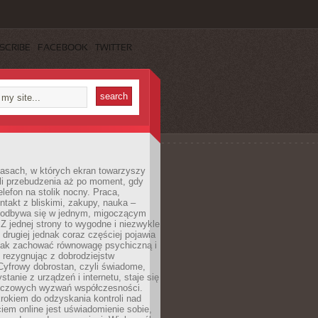
SCRIBE
FACEBOOK
TWITTER
asach, w których ekran towarzyszy
li przebudzenia aż po moment, gdy
lefon na stolik nocny. Praca,
ntakt z bliskimi, zakupy, nauka –
 odbywa się w jednym, migoczącym
 Z jednej strony to wygodne i niezwykle
 drugiej jednak coraz częściej pojawia
 jak zachować równowagę psychiczną i
e rezygnując z dobrodziejstw
 Cyfrowy dobrostan, czyli świadome,
stanie z urządzeń i internetu, staje się
uczowych wyzwań współczesności.
rokiem do odzyskania kontroli nad
em online jest uświadomienie sobie,