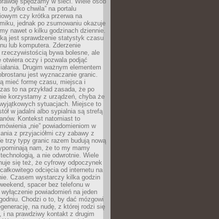
aprawdę spędzamy w sieci. Wiele osób
 to „tylko chwila” na portalu
iowym czy krótka przerwa na
ilmiku, jednak po zsumowaniu okazuje
my nawet o kilku godzinach dziennie.
ką jest sprawdzenie statystyk czasu
onu lub komputera. Zderzenie
 rzeczywistością bywa bolesne, ale
 otwiera oczy i pozwala podjąć
ziałania. Drugim ważnym elementem
brostanu jest wyznaczanie granic.
ą mieć formę czasu, miejsca i
zas to na przykład zasada, że po
nie korzystamy z urządzeń, chyba że
wyjątkowych sytuacjach. Miejsce to
tół w jadalni albo sypialnia są strefą
anów. Kontekst natomiast to
 mówienia „nie” powiadomieniom w
kania z przyjaciółmi czy zabawy z
e trzy typy granic razem budują nową
zypominają nam, że to my mamy
 technologią, a nie odwrotnie. Wiele
uje się też, że cyfrowy odpoczynek
całkowitego odcięcia od internetu na
nie. Czasem wystarczy kilka godzin
weekend, spacer bez telefonu w
y wyłączenie powiadomień na jeden
godniu. Chodzi o to, by dać mózgowi
generację, na nudę, z której rodzi się
 i na prawdziwy kontakt z drugim