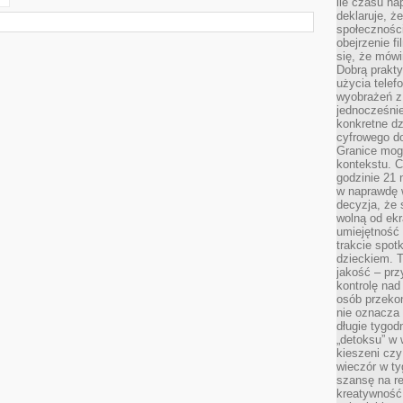
ile czasu n
deklaruje, że
społecznośc
obejrzenie f
się, że mówi
Dobrą prakty
użycia telef
wyobrażeń z
jednocześnie
konkretne d
cyfrowego do
Granice mog
kontekstu. C
godzinie 21 
w naprawdę 
decyzja, że s
wolną od ekr
umiejętność
trakcie spot
dzieckiem. T
jakość – pr
kontrolę nad
osób przekon
nie oznacza 
długie tygod
„detoksu” w 
kieszeni cz
wieczór w ty
szansę na re
kreatywność,