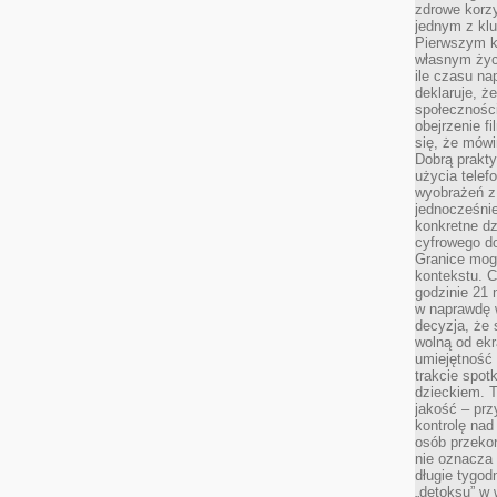
zdrowe korzy
jednym z kl
Pierwszym k
własnym życi
ile czasu n
deklaruje, że
społecznośc
obejrzenie f
się, że mówi
Dobrą prakty
użycia telef
wyobrażeń z
jednocześnie
konkretne d
cyfrowego do
Granice mog
kontekstu. C
godzinie 21 
w naprawdę 
decyzja, że s
wolną od ekr
umiejętność
trakcie spot
dzieckiem. T
jakość – pr
kontrolę nad
osób przekon
nie oznacza 
długie tygod
„detoksu” w 