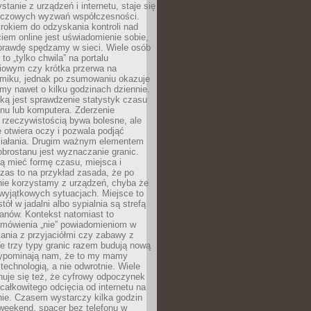
stanie z urządzeń i internetu, staje się
uczowych wyzwań współczesności.
rokiem do odzyskania kontroli nad
em online jest uświadomienie sobie,
aprawdę spędzamy w sieci. Wiele osób
 to „tylko chwila” na portalu
iowym czy krótka przerwa na
ilmiku, jednak po zsumowaniu okazuje
my nawet o kilku godzinach dziennie.
ką jest sprawdzenie statystyk czasu
onu lub komputera. Zderzenie
 rzeczywistością bywa bolesne, ale
 otwiera oczy i pozwala podjąć
ziałania. Drugim ważnym elementem
brostanu jest wyznaczanie granic.
ą mieć formę czasu, miejsca i
zas to na przykład zasada, że po
nie korzystamy z urządzeń, chyba że
wyjątkowych sytuacjach. Miejsce to
tół w jadalni albo sypialnia są strefą
anów. Kontekst natomiast to
 mówienia „nie” powiadomieniom w
kania z przyjaciółmi czy zabawy z
e trzy typy granic razem budują nową
zypominają nam, że to my mamy
 technologią, a nie odwrotnie. Wiele
uje się też, że cyfrowy odpoczynek
całkowitego odcięcia od internetu na
nie. Czasem wystarczy kilka godzin
weekend, spacer bez telefonu w