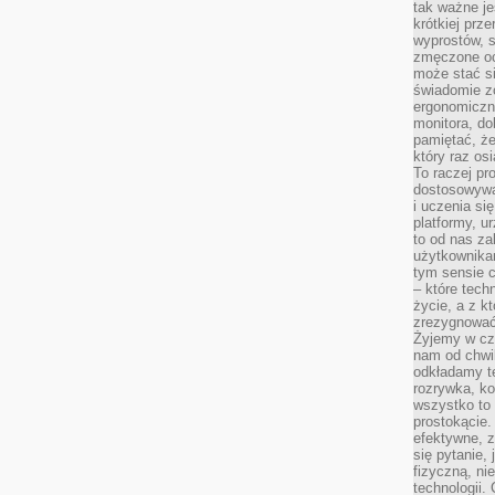
tak ważne je
krótkiej prz
wyprostów, s
zmęczone oc
może stać si
świadomie z
ergonomiczn
monitora, do
pamiętać, że
który raz os
To raczej pr
dostosowywa
i uczenia si
platformy, u
to od nas za
użytkownika
tym sensie c
– które tec
życie, a z 
zrezygnować
Żyjemy w cz
nam od chwi
odkładamy te
rozrywka, ko
wszystko to
prostokącie.
efektywne, z
się pytanie,
fizyczną, ni
technologii.