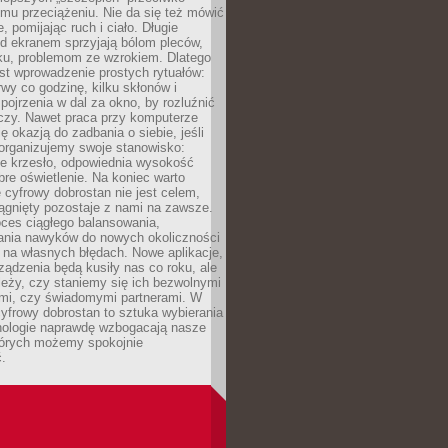
mu przeciążeniu. Nie da się też mówić
, pomijając ruch i ciało. Długie
d ekranem sprzyjają bólom pleców,
rku, problemom ze wzrokiem. Dlatego
st wprowadzenie prostych rytuałów:
erwy co godzinę, kilku skłonów i
pojrzenia w dal za okno, by rozluźnić
zy. Nawet praca przy komputerze
ę okazją do zadbania o siebie, jeśli
organizujemy swoje stanowisko:
e krzesło, odpowiednia wysokość
bre oświetlenie. Na koniec warto
 cyfrowy dobrostan nie jest celem,
iągnięty pozostaje z nami na zawsze.
oces ciągłego balansowania,
nia nawyków do nowych okoliczności
ę na własnych błędach. Nowe aplikacje,
rządzenia będą kusiły nas co roku, ale
leży, czy staniemy się ich bezwolnymi
mi, czy świadomymi partnerami. W
yfrowy dobrostan to sztuka wybierania
hnologie naprawdę wzbogacają nasze
których możemy spokojnie
.