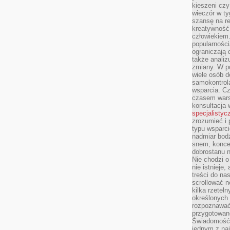
kieszeni cz
wieczór w ty
szansę na re
kreatywność,
człowiekiem
popularnością
ograniczają 
także analiz
zmiany. W po
wiele osób d
samokontrol
wsparcia. Cz
czasem wars
konsultacja 
specjalistyc
zrozumieć i 
typu wsparc
nadmiar bod
snem, koncen
dobrostanu n
Nie chodzi o
nie istnieje
treści do na
scrollować n
kilka rzeteln
określonych
rozpoznawać 
przygotowane
Świadomość 
jednym z naj