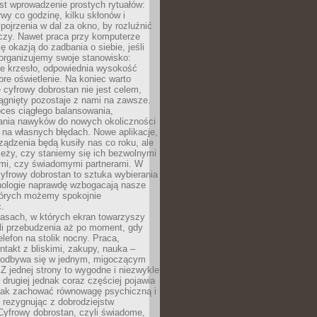
st wprowadzenie prostych rytuałów:
erwy co godzinę, kilku skłonów i
pojrzenia w dal za okno, by rozluźnić
zy. Nawet praca przy komputerze
ę okazją do zadbania o siebie, jeśli
organizujemy swoje stanowisko:
e krzesło, odpowiednia wysokość
bre oświetlenie. Na koniec warto
 cyfrowy dobrostan nie jest celem,
iągnięty pozostaje z nami na zawsze.
oces ciągłego balansowania,
nia nawyków do nowych okoliczności
ę na własnych błędach. Nowe aplikacje,
rządzenia będą kusiły nas co roku, ale
leży, czy staniemy się ich bezwolnymi
mi, czy świadomymi partnerami. W
yfrowy dobrostan to sztuka wybierania
hnologie naprawdę wzbogacają nasze
których możemy spokojnie
.
asach, w których ekran towarzyszy
li przebudzenia aż po moment, gdy
lefon na stolik nocny. Praca,
ntakt z bliskimi, zakupy, nauka –
 odbywa się w jednym, migoczącym
 Z jednej strony to wygodne i niezwykle
 drugiej jednak coraz częściej pojawia
 jak zachować równowagę psychiczną i
e rezygnując z dobrodziejstw
 Cyfrowy dobrostan, czyli świadome,