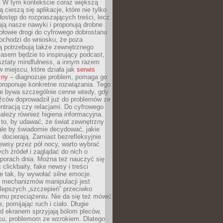
. W tym kontekście coraz większą
 cieszą się aplikacje, które nie tylko
dostęp do rozpraszających treści, lecz
ują nasze nawyki i proponują drobne
łowie drogi do cyfrowego dobrostanu
ochodzi do wniosku, że poza
ą potrzebują także zewnętrznego
asem będzie to inspirujący podcast,
ztaty mindfulness, a innym razem
w miejscu, które działa jak
serwis
zny
– diagnozuje problem, pomaga go
proponuje konkretne rozwiązania. Tego
ie bywa szczególnie cenne wtedy, gdy
źców doprowadził już do problemów ze
tracją czy relacjami. Do cyfrowego
ależy również higiena informacyjna.
 to, by udawać, że świat zewnętrzny
, ale by świadomie decydować, jakie
s docierają. Zamiast bezrefleksyjnie
ewsy przez pół nocy, warto wybrać
ych źródeł i zaglądać do nich o
 porach dnia. Można też nauczyć się
clickbaity, fake newsy i treści
 tak, by wywołać silne emocje.
mechanizmów manipulacji jest
lepszych „szczepień” przeciwko
mu przeciążeniu. Nie da się też mówić
, pomijając ruch i ciało. Długie
d ekranem sprzyjają bólom pleców,
rku, problemom ze wzrokiem. Dlatego