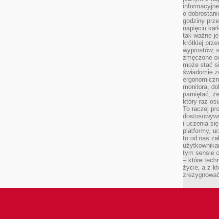
informacyjne
o dobrostanie
godziny prze
napięciu ka
tak ważne je
krótkiej prz
wyprostów, s
zmęczone oc
może stać si
świadomie z
ergonomiczn
monitora, do
pamiętać, że
który raz os
To raczej pr
dostosowywa
i uczenia si
platformy, u
to od nas za
użytkownika
tym sensie c
– które tec
życie, a z 
zrezygnować