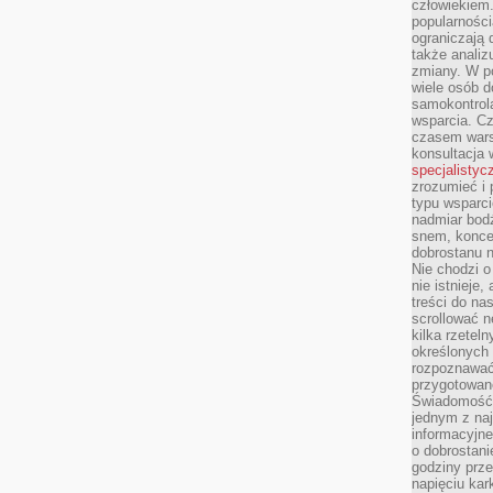
człowiekiem
popularnością
ograniczają 
także analiz
zmiany. W po
wiele osób d
samokontrol
wsparcia. Cz
czasem wars
konsultacja 
specjalistyc
zrozumieć i 
typu wsparc
nadmiar bod
snem, koncen
dobrostanu n
Nie chodzi o
nie istnieje
treści do na
scrollować n
kilka rzeteln
określonych
rozpoznawać 
przygotowane
Świadomość 
jednym z naj
informacyjne
o dobrostanie
godziny prze
napięciu ka