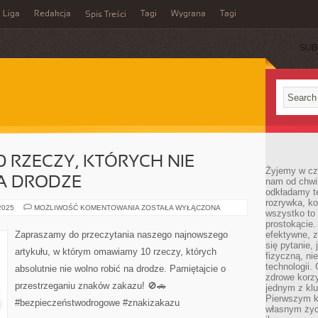
Liga
Redakcja
Tagi
Wygrana
Tagi
Spis Treści
SUB
0 RZECZY, KTÓRYCH NIE
Żyjemy w cz
A DRODZE
nam od chwi
odkładamy te
rozrywka, ko
ZNAKI
 2025
MOŻLIWOŚĆ KOMENTOWANIA
ZOSTAŁA WYŁĄCZONA
wszystko to
ZAKAZU:
10
prostokącie.
RZECZY,
Zapraszamy do przeczytania naszego najnowszego
efektywne, z
KTÓRYCH
się pytanie,
NIE
artykułu, w którym omawiamy 10 rzeczy, których
WOLNO
fizyczną, ni
ROBIĆ
technologii.
absolutnie nie wolno robić na drodze. Pamiętajcie o
NA
zdrowe korzy
DRODZE
przestrzeganiu znaków zakazu! 🚫🚗
jednym z kl
Pierwszym k
#bezpieczeństwodrogowe #znakizakazu
własnym życi