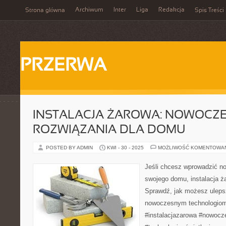
Archiwum
Inter
Liga
Redakcja
Strona główna
Spis Treści
PRZERWA
INSTALACJA ŻAROWA: NOWOCZ
ROZWIĄZANIA DLA DOMU
POSTED BY ADMIN
KWI - 30 - 2025
MOŻLIWOŚĆ KOMENTOWA
Jeśli chcesz wprowadzić n
swojego domu, instalacja ża
Sprawdź, jak możesz uleps
nowoczesnym technologiom
#instalacjazarowa #nowoc