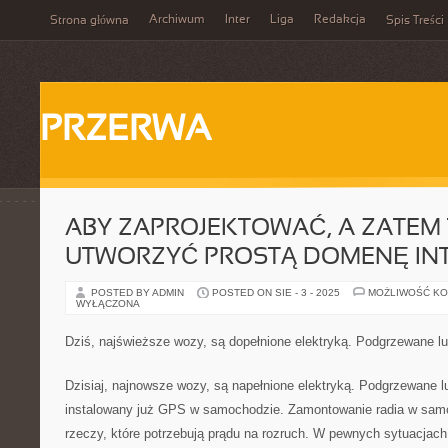
Archiwum
Inter
Liga
Redakcja
Strona główna
Spis Treści
PRZERWA
ABY ZAPROJEKTOWAĆ, A ZATEM
UTWORZYĆ PROSTĄ DOMENĘ IN
POSTED BY ADMIN
POSTED ON SIE - 3 - 2025
MOŻLIWOŚĆ K
WYŁĄCZONA
Dziś, najświeższe wozy, są dopełnione elektryką. Podgrzewane lu
Dzisiaj, najnowsze wozy, są napełnione elektryką. Podgrzewane l
instalowany już GPS w samochodzie. Zamontowanie radia w samoc
rzeczy, które potrzebują prądu na rozruch. W pewnych sytuacjach