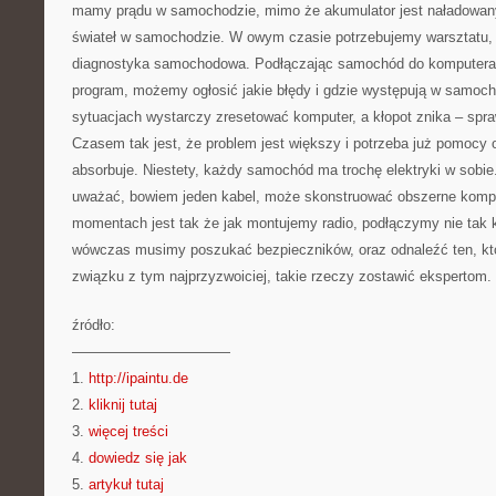
mamy prądu w samochodzie, mimo że akumulator jest naładowan
świateł w samochodzie. W owym czasie potrzebujemy warsztatu, 
diagnostyka samochodowa. Podłączając samochód do komputera,
program, możemy ogłosić jakie błędy i gdzie występują w samoc
sytuacjach wystarczy zresetować komputer, a kłopot znika – spra
Czasem tak jest, że problem jest większy i potrzeba już pomocy 
absorbuje. Niestety, każdy samochód ma trochę elektryki w sobie.
uważać, bowiem jeden kabel, może skonstruować obszerne komp
momentach jest tak że jak montujemy radio, podłączymy nie tak ka
wówczas musimy poszukać bezpieczników, oraz odnaleźć ten, któr
związku z tym najprzyzwoiciej, takie rzeczy zostawić ekspertom.
źródło:
———————————
1.
http://ipaintu.de
2.
kliknij tutaj
3.
więcej treści
4.
dowiedz się jak
5.
artykuł tutaj