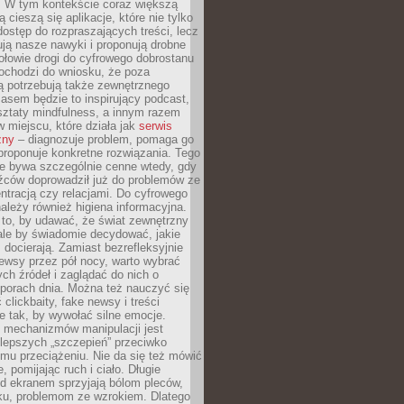
. W tym kontekście coraz większą
 cieszą się aplikacje, które nie tylko
dostęp do rozpraszających treści, lecz
ują nasze nawyki i proponują drobne
łowie drogi do cyfrowego dobrostanu
ochodzi do wniosku, że poza
ą potrzebują także zewnętrznego
asem będzie to inspirujący podcast,
ztaty mindfulness, a innym razem
w miejscu, które działa jak
serwis
zny
– diagnozuje problem, pomaga go
proponuje konkretne rozwiązania. Tego
ie bywa szczególnie cenne wtedy, gdy
źców doprowadził już do problemów ze
tracją czy relacjami. Do cyfrowego
ależy również higiena informacyjna.
 to, by udawać, że świat zewnętrzny
, ale by świadomie decydować, jakie
s docierają. Zamiast bezrefleksyjnie
ewsy przez pół nocy, warto wybrać
ych źródeł i zaglądać do nich o
 porach dnia. Można też nauczyć się
clickbaity, fake newsy i treści
 tak, by wywołać silne emocje.
mechanizmów manipulacji jest
lepszych „szczepień” przeciwko
mu przeciążeniu. Nie da się też mówić
, pomijając ruch i ciało. Długie
d ekranem sprzyjają bólom pleców,
rku, problemom ze wzrokiem. Dlatego