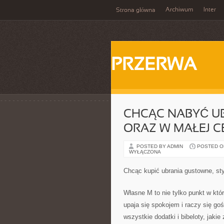
Archiwum
Inter
Strona główna
PRZERWA
CHCĄC NABYĆ U
ORAZ W MAŁEJ C
POSTED BY ADMIN
POSTED ON 
WYŁĄCZONA
Chcąc kupić ubrania gustowne, styl
Własne M to nie tylko punkt w któr
upaja się spokojem i raczy się go
wszystkie dodatki i bibeloty, jak