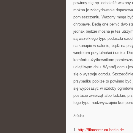
powinny się np. odnaleźć wazony d
można je zdecydowanie dopasować
pomieszczeniu. Wazony mogą być s
chropawe. Będą one pełnić dwoistą
jednak będzie można je też utrzy
są wszelkiego typu poduszki ozdob
na kanapie w salonie, bądź na prz
wnętrzom przytulności i uroku. Do
komfortu użytkownikom pomieszcze
uciążliwym dniu. Wystrój domu jes
się o wystroju ogrodu. Szczególni
przypadku pobliże to powinno być
się wyposażyć w ozdoby ogrodowe,
postacie zwierząt albo ludzkie, p
tego typu, nadzwyczajnie komponu
źródło:
———————————
1.
http://filmcentrum-berlin.de