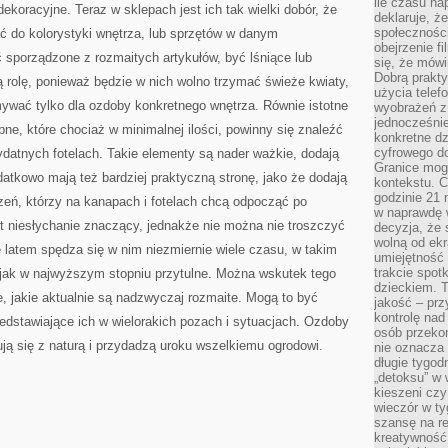
ile czasu n
ekoracyjne. Teraz w sklepach jest ich tak wielki dobór, że
deklaruje, że
społecznośc
 do kolorystyki wnętrza, lub sprzętów w danym
obejrzenie f
porządzone z rozmaitych artykułów, być lśniące lub
się, że mówi
Dobrą prakty
 rolę, ponieważ będzie w nich wolno trzymać świeże kwiaty,
użycia telef
mywać tylko dla ozdoby konkretnego wnętrza. Równie istotne
wyobrażeń z
jednocześnie
ne, które chociaż w minimalnej ilości, powinny się znaleźć
konkretne d
cyfrowego do
ydatnych fotelach. Takie elementy są nader ważkie, dodają
Granice mog
datkowo mają też bardziej praktyczną stronę, jako że dodają
kontekstu. C
godzinie 21 
ń, którzy na kanapach i fotelach chcą odpocząć po
w naprawdę 
t niesłychanie znaczący, jednakże nie można nie troszczyć
decyzja, że s
wolną od ekr
e latem spędza się w nim niezmiernie wiele czasu, w takim
umiejętność
trakcie spot
 jak w najwyższym stopniu przytulne. Można wskutek tego
dzieckiem. T
 jakie aktualnie są nadzwyczaj rozmaite. Mogą to być
jakość – pr
kontrolę nad
rzedstawiające ich w wielorakich pozach i sytuacjach. Ozdoby
osób przekon
ją się z naturą i przydadzą uroku wszelkiemu ogrodowi.
nie oznacza 
długie tygod
„detoksu” w 
kieszeni cz
wieczór w ty
szansę na re
kreatywność,