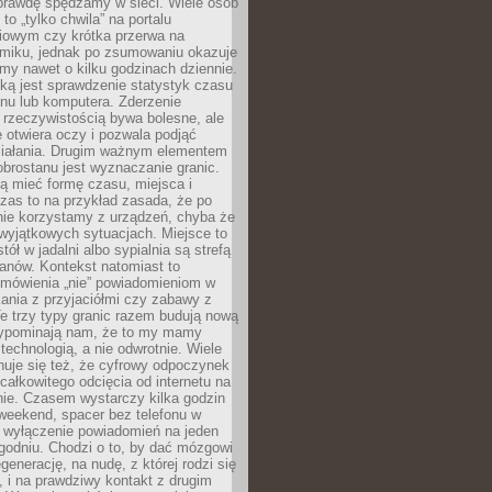
aprawdę spędzamy w sieci. Wiele osób
 to „tylko chwila” na portalu
iowym czy krótka przerwa na
ilmiku, jednak po zsumowaniu okazuje
my nawet o kilku godzinach dziennie.
ką jest sprawdzenie statystyk czasu
onu lub komputera. Zderzenie
 rzeczywistością bywa bolesne, ale
 otwiera oczy i pozwala podjąć
ziałania. Drugim ważnym elementem
brostanu jest wyznaczanie granic.
ą mieć formę czasu, miejsca i
zas to na przykład zasada, że po
nie korzystamy z urządzeń, chyba że
wyjątkowych sytuacjach. Miejsce to
tół w jadalni albo sypialnia są strefą
anów. Kontekst natomiast to
 mówienia „nie” powiadomieniom w
kania z przyjaciółmi czy zabawy z
e trzy typy granic razem budują nową
zypominają nam, że to my mamy
 technologią, a nie odwrotnie. Wiele
uje się też, że cyfrowy odpoczynek
całkowitego odcięcia od internetu na
nie. Czasem wystarczy kilka godzin
weekend, spacer bez telefonu w
y wyłączenie powiadomień na jeden
godniu. Chodzi o to, by dać mózgowi
generację, na nudę, z której rodzi się
 i na prawdziwy kontakt z drugim