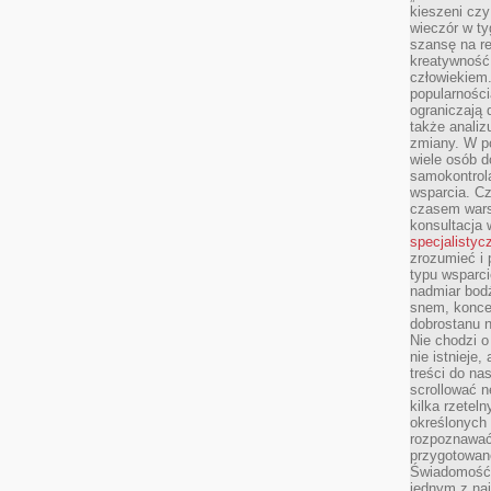
kieszeni cz
wieczór w ty
szansę na re
kreatywność,
człowiekiem
popularnością
ograniczają 
także analiz
zmiany. W po
wiele osób d
samokontrol
wsparcia. Cz
czasem wars
konsultacja 
specjalistyc
zrozumieć i 
typu wsparc
nadmiar bod
snem, koncen
dobrostanu n
Nie chodzi o
nie istnieje
treści do na
scrollować n
kilka rzeteln
określonych
rozpoznawać 
przygotowane
Świadomość 
jednym z naj