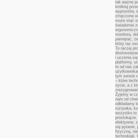
tak ważne je
krótkiej prz
wyprostów, s
zmęczone oc
może stać si
świadomie z
ergonomiczn
monitora, do
pamiętać, że
który raz os
To raczej pr
dostosowywa
i uczenia si
platformy, u
to od nas za
użytkownika
tym sensie c
– które tec
życie, a z 
zrezygnować
Żyjemy w cz
nam od chwi
odkładamy te
rozrywka, ko
wszystko to
prostokącie.
efektywne, z
się pytanie,
fizyczną, ni
technologii.