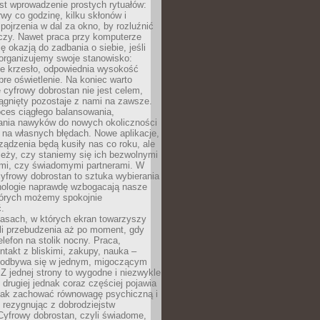
st wprowadzenie prostych rytuałów:
erwy co godzinę, kilku skłonów i
pojrzenia w dal za okno, by rozluźnić
zy. Nawet praca przy komputerze
ę okazją do zadbania o siebie, jeśli
organizujemy swoje stanowisko:
e krzesło, odpowiednia wysokość
bre oświetlenie. Na koniec warto
 cyfrowy dobrostan nie jest celem,
iągnięty pozostaje z nami na zawsze.
oces ciągłego balansowania,
nia nawyków do nowych okoliczności
ę na własnych błędach. Nowe aplikacje,
rządzenia będą kusiły nas co roku, ale
leży, czy staniemy się ich bezwolnymi
mi, czy świadomymi partnerami. W
yfrowy dobrostan to sztuka wybierania
hnologie naprawdę wzbogacają nasze
których możemy spokojnie
.
asach, w których ekran towarzyszy
li przebudzenia aż po moment, gdy
lefon na stolik nocny. Praca,
ntakt z bliskimi, zakupy, nauka –
 odbywa się w jednym, migoczącym
 Z jednej strony to wygodne i niezwykle
 drugiej jednak coraz częściej pojawia
 jak zachować równowagę psychiczną i
e rezygnując z dobrodziejstw
 Cyfrowy dobrostan, czyli świadome,