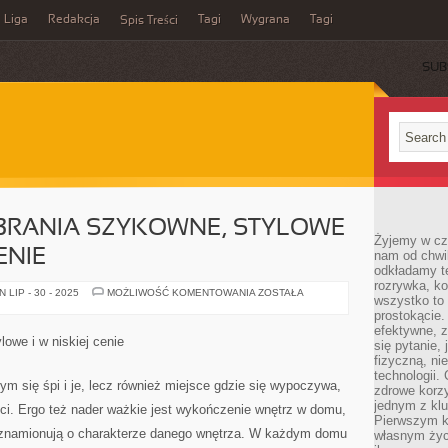
Liga
Redakcja
Tagi
Wygrana
Tagi
Spis Treści
SUB
BRANIA SZYKOWNE, STYLOWE
Żyjemy w cz
ENIE
nam od chwi
odkładamy te
rozrywka, ko
CHCĄC
LIP - 30 - 2025
MOŻLIWOŚĆ KOMENTOWANIA
ZOSTAŁA
wszystko to
NABYĆ
UBRANIA
prostokącie.
SZYKOWNE,
efektywne, z
STYLOWE
owe i w niskiej cenie
się pytanie,
ORAZ
W
fizyczną, ni
MAŁEJ
technologii.
CENIE
ym się śpi i je, lecz również miejsce gdzie się wypoczywa,
zdrowe korzy
jednym z kl
ści. Ergo też nader ważkie jest wykończenie wnętrz w domu,
Pierwszym k
ie znamionują o charakterze danego wnętrza. W każdym domu
własnym życi