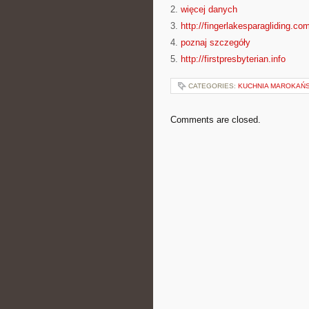
2.
więcej danych
3.
http://fingerlakesparagliding.co
4.
poznaj szczegóły
5.
http://firstpresbyterian.info
CATEGORIES:
KUCHNIA MAROKAŃ
Comments are closed.