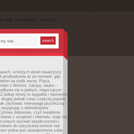
SCRIBE
FACEBOOK
TWITTER
asach, w których ekran towarzyszy
li przebudzenia aż po moment, gdy
lefon na stolik nocny. Praca,
ntakt z bliskimi, zakupy, nauka –
 odbywa się w jednym, migoczącym
 Z jednej strony to wygodne i niezwykle
 drugiej jednak coraz częściej pojawia
 jak zachować równowagę psychiczną i
e rezygnując z dobrodziejstw
 Cyfrowy dobrostan, czyli świadome,
stanie z urządzeń i internetu, staje się
uczowych wyzwań współczesności.
rokiem do odzyskania kontroli nad
em online jest uświadomienie sobie,