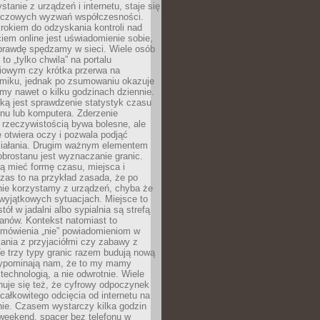
stanie z urządzeń i internetu, staje się
uczowych wyzwań współczesności.
rokiem do odzyskania kontroli nad
em online jest uświadomienie sobie,
aprawdę spędzamy w sieci. Wiele osób
 to „tylko chwila” na portalu
iowym czy krótka przerwa na
ilmiku, jednak po zsumowaniu okazuje
my nawet o kilku godzinach dziennie.
ką jest sprawdzenie statystyk czasu
onu lub komputera. Zderzenie
 rzeczywistością bywa bolesne, ale
 otwiera oczy i pozwala podjąć
ziałania. Drugim ważnym elementem
brostanu jest wyznaczanie granic.
ą mieć formę czasu, miejsca i
zas to na przykład zasada, że po
nie korzystamy z urządzeń, chyba że
wyjątkowych sytuacjach. Miejsce to
tół w jadalni albo sypialnia są strefą
anów. Kontekst natomiast to
 mówienia „nie” powiadomieniom w
kania z przyjaciółmi czy zabawy z
e trzy typy granic razem budują nową
zypominają nam, że to my mamy
 technologią, a nie odwrotnie. Wiele
uje się też, że cyfrowy odpoczynek
całkowitego odcięcia od internetu na
nie. Czasem wystarczy kilka godzin
weekend, spacer bez telefonu w