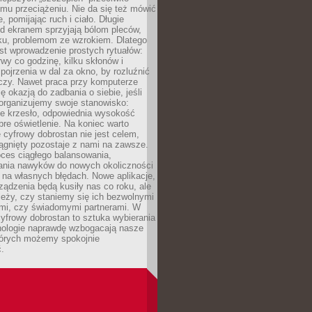
mu przeciążeniu. Nie da się też mówić
, pomijając ruch i ciało. Długie
d ekranem sprzyjają bólom pleców,
rku, problemom ze wzrokiem. Dlatego
st wprowadzenie prostych rytuałów:
erwy co godzinę, kilku skłonów i
pojrzenia w dal za okno, by rozluźnić
zy. Nawet praca przy komputerze
ę okazją do zadbania o siebie, jeśli
organizujemy swoje stanowisko:
e krzesło, odpowiednia wysokość
bre oświetlenie. Na koniec warto
 cyfrowy dobrostan nie jest celem,
iągnięty pozostaje z nami na zawsze.
oces ciągłego balansowania,
nia nawyków do nowych okoliczności
ę na własnych błędach. Nowe aplikacje,
rządzenia będą kusiły nas co roku, ale
leży, czy staniemy się ich bezwolnymi
mi, czy świadomymi partnerami. W
yfrowy dobrostan to sztuka wybierania
hnologie naprawdę wzbogacają nasze
których możemy spokojnie
.