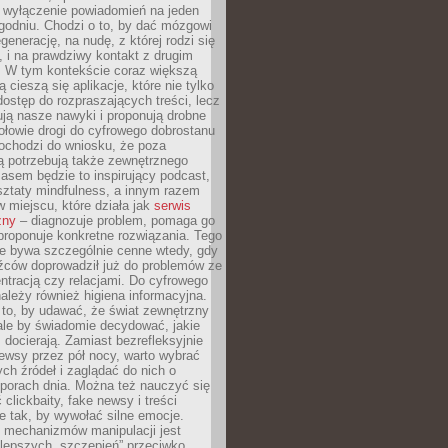
y wyłączenie powiadomień na jeden
godniu. Chodzi o to, by dać mózgowi
generację, na nudę, z której rodzi się
 i na prawdziwy kontakt z drugim
. W tym kontekście coraz większą
 cieszą się aplikacje, które nie tylko
dostęp do rozpraszających treści, lecz
ują nasze nawyki i proponują drobne
łowie drogi do cyfrowego dobrostanu
ochodzi do wniosku, że poza
ą potrzebują także zewnętrznego
asem będzie to inspirujący podcast,
ztaty mindfulness, a innym razem
w miejscu, które działa jak
serwis
zny
– diagnozuje problem, pomaga go
proponuje konkretne rozwiązania. Tego
ie bywa szczególnie cenne wtedy, gdy
źców doprowadził już do problemów ze
tracją czy relacjami. Do cyfrowego
ależy również higiena informacyjna.
 to, by udawać, że świat zewnętrzny
, ale by świadomie decydować, jakie
s docierają. Zamiast bezrefleksyjnie
ewsy przez pół nocy, warto wybrać
ych źródeł i zaglądać do nich o
 porach dnia. Można też nauczyć się
clickbaity, fake newsy i treści
 tak, by wywołać silne emocje.
mechanizmów manipulacji jest
lepszych „szczepień” przeciwko