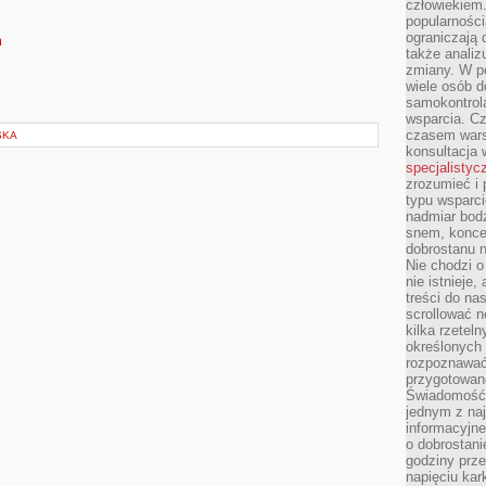
człowiekiem
popularnością
ograniczają 
m
także analiz
zmiany. W po
wiele osób d
samokontrol
wsparcia. Cz
czasem wars
SKA
konsultacja 
specjalistyc
zrozumieć i 
typu wsparc
nadmiar bod
snem, koncen
dobrostanu n
Nie chodzi o
nie istnieje
treści do na
scrollować n
kilka rzeteln
określonych
rozpoznawać 
przygotowane
Świadomość 
jednym z naj
informacyjne
o dobrostanie
godziny prze
napięciu ka