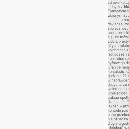
zdrowe korzy
jednym z kl
Pierwszym k
własnym życi
ile czasu n
deklaruje, że
społecznośc
obejrzenie f
się, że mówi
Dobrą prakty
użycia telef
wyobrażeń z
jednocześnie
konkretne d
cyfrowego do
Granice mog
kontekstu. C
godzinie 21 
w naprawdę 
decyzja, że s
wolną od ekr
umiejętność
trakcie spot
dzieckiem. T
jakość – pr
kontrolę nad
osób przekon
nie oznacza 
długie tygod
„detoksu” w 