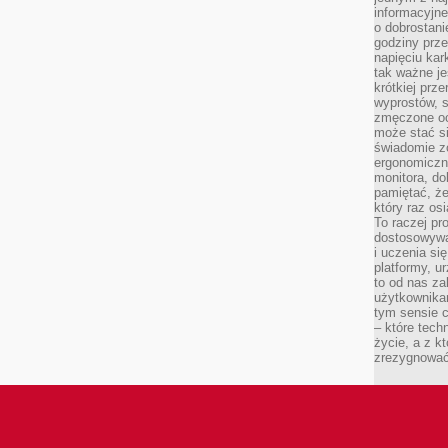
informacyjne
o dobrostanie
godziny prze
napięciu ka
tak ważne je
krótkiej prz
wyprostów, s
zmęczone oc
może stać si
świadomie z
ergonomiczn
monitora, do
pamiętać, że
który raz os
To raczej pr
dostosowywa
i uczenia si
platformy, u
to od nas za
użytkownika
tym sensie c
– które tec
życie, a z 
zrezygnować