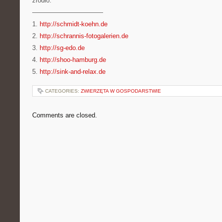
źródło:
———————————
1.
http://schmidt-koehn.de
2.
http://schrannis-fotogalerien.de
3.
http://sg-edo.de
4.
http://shoo-hamburg.de
5.
http://sink-and-relax.de
CATEGORIES:
ZWIERZĘTA W GOSPODARSTWIE
Comments are closed.