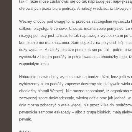
takim razie może zastanowić się co tak naprawdę jest największą 
oferowanych przez biura podróży. A należy wiedzieć, iż takowych 
Weźmy choćby pod uwagę to, iż przecież szczególnie wycieczki l
całkiem przystępne cenowo. Chociaż można sobie pomyśleć, że 
niczyjej pomocy jest tańsze, to tak naprawdę z wycieczkami po 
kompletnie nie ma znaczenia. Sam dojazd z na przykład Trójmias
duży wydatek. A należy jeszcze poruszać się po Italii, potem pow
wycieczki z biurem podróży to pełna gwarancja chociażby tego, i
wspaniałym kraju.
Naturalnie przewodnicy wycieczkowi są bardzo różni, lecz jeśli w
wybierzemy biuro podróży zapewne dowiemy się niebywale wielu c
chociażby historii Wenecji. Nie można zapominać, iż organizator
zazwyczaj spore doświadczenie, wiedzą gdzie oraz jak jechać, w 
dnia można zobaczyć o wiele więcej, niż przez kilka dni podróżo
pewnością samotne eskapady – albo z grupą bliskich, mają nieby
pewnik.