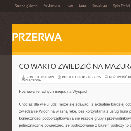
Archiwum
Inter
Liga
Redakcja
Strona główna
Spis Treści
PRZERWA
CO WARTO ZWIEDZIĆ NA MAZU
POSTED BY ADMIN
POSTED ON LIP - 10 - 2025
MOŻLIWOŚĆ 
WYŁĄCZONA
Poznawanie ładnych miejsc na Wyspach
Chociaż dla wielu ludzi może się zdawać, iż aktualnie bardziej o
zwiedzanie Włoch na własną rękę, bez korzystania z usług biura p
konieczności podporządkowania się reszcie grupy i przewodnikowi
jednoznacznie powiedzieć, że podróżowanie z biurem podróży to 