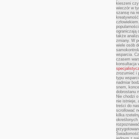
kieszeni cz
wieczór w ty
szansę na re
kreatywność,
człowiekiem
popularnością
ograniczają 
także analiz
zmiany. W po
wiele osób d
samokontrol
wsparcia. Cz
czasem wars
konsultacja 
specjalistyc
zrozumieć i 
typu wsparc
nadmiar bod
snem, koncen
dobrostanu n
Nie chodzi o
nie istnieje
treści do na
scrollować n
kilka rzeteln
określonych
rozpoznawać 
przygotowane
Świadomość 
jednym z naj