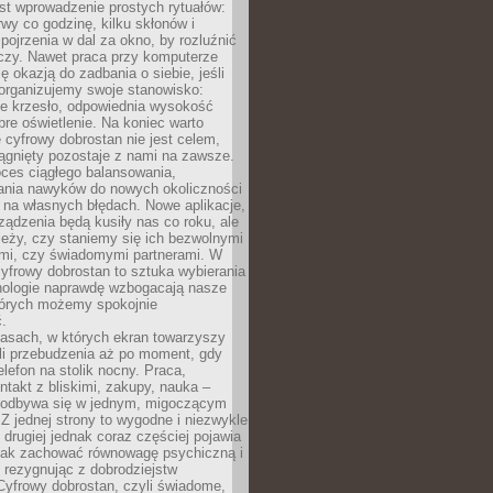
st wprowadzenie prostych rytuałów:
erwy co godzinę, kilku skłonów i
pojrzenia w dal za okno, by rozluźnić
zy. Nawet praca przy komputerze
ę okazją do zadbania o siebie, jeśli
organizujemy swoje stanowisko:
e krzesło, odpowiednia wysokość
bre oświetlenie. Na koniec warto
 cyfrowy dobrostan nie jest celem,
iągnięty pozostaje z nami na zawsze.
oces ciągłego balansowania,
nia nawyków do nowych okoliczności
ę na własnych błędach. Nowe aplikacje,
rządzenia będą kusiły nas co roku, ale
leży, czy staniemy się ich bezwolnymi
mi, czy świadomymi partnerami. W
yfrowy dobrostan to sztuka wybierania
hnologie naprawdę wzbogacają nasze
których możemy spokojnie
.
asach, w których ekran towarzyszy
li przebudzenia aż po moment, gdy
lefon na stolik nocny. Praca,
ntakt z bliskimi, zakupy, nauka –
 odbywa się w jednym, migoczącym
 Z jednej strony to wygodne i niezwykle
 drugiej jednak coraz częściej pojawia
 jak zachować równowagę psychiczną i
e rezygnując z dobrodziejstw
 Cyfrowy dobrostan, czyli świadome,