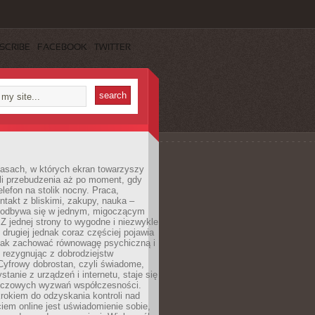
SCRIBE
FACEBOOK
TWITTER
asach, w których ekran towarzyszy
li przebudzenia aż po moment, gdy
lefon na stolik nocny. Praca,
ntakt z bliskimi, zakupy, nauka –
 odbywa się w jednym, migoczącym
 Z jednej strony to wygodne i niezwykle
 drugiej jednak coraz częściej pojawia
 jak zachować równowagę psychiczną i
e rezygnując z dobrodziejstw
 Cyfrowy dobrostan, czyli świadome,
stanie z urządzeń i internetu, staje się
uczowych wyzwań współczesności.
rokiem do odzyskania kontroli nad
em online jest uświadomienie sobie,