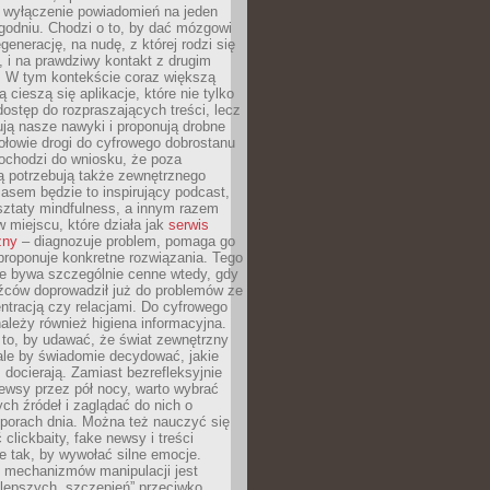
y wyłączenie powiadomień na jeden
godniu. Chodzi o to, by dać mózgowi
generację, na nudę, z której rodzi się
 i na prawdziwy kontakt z drugim
. W tym kontekście coraz większą
 cieszą się aplikacje, które nie tylko
dostęp do rozpraszających treści, lecz
ują nasze nawyki i proponują drobne
łowie drogi do cyfrowego dobrostanu
ochodzi do wniosku, że poza
ą potrzebują także zewnętrznego
asem będzie to inspirujący podcast,
ztaty mindfulness, a innym razem
w miejscu, które działa jak
serwis
zny
– diagnozuje problem, pomaga go
proponuje konkretne rozwiązania. Tego
ie bywa szczególnie cenne wtedy, gdy
źców doprowadził już do problemów ze
tracją czy relacjami. Do cyfrowego
ależy również higiena informacyjna.
 to, by udawać, że świat zewnętrzny
, ale by świadomie decydować, jakie
s docierają. Zamiast bezrefleksyjnie
ewsy przez pół nocy, warto wybrać
ych źródeł i zaglądać do nich o
 porach dnia. Można też nauczyć się
clickbaity, fake newsy i treści
 tak, by wywołać silne emocje.
mechanizmów manipulacji jest
lepszych „szczepień” przeciwko