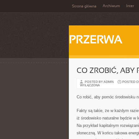
Archiwum
Inter
Strona główna
PRZERWA
CO ZROBIĆ, ABY
POSTED BY ADMIN
POSTED ON 
WYŁĄCZONA
Co robić, aby pomóc środowisku 
Fakty są takie, że w każdym razie
iż środowisko naturalne będzie w 
Na przykład kapitalnym rozwiązani
słoneczną. W końcu takowa energi