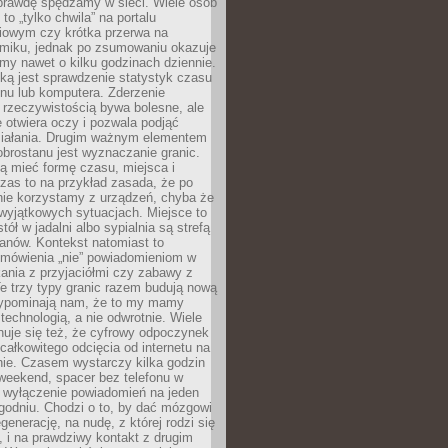
aprawdę spędzamy w sieci. Wiele osób
 to „tylko chwila” na portalu
iowym czy krótka przerwa na
ilmiku, jednak po zsumowaniu okazuje
my nawet o kilku godzinach dziennie.
ką jest sprawdzenie statystyk czasu
onu lub komputera. Zderzenie
 rzeczywistością bywa bolesne, ale
 otwiera oczy i pozwala podjąć
ziałania. Drugim ważnym elementem
brostanu jest wyznaczanie granic.
ą mieć formę czasu, miejsca i
zas to na przykład zasada, że po
nie korzystamy z urządzeń, chyba że
wyjątkowych sytuacjach. Miejsce to
tół w jadalni albo sypialnia są strefą
anów. Kontekst natomiast to
 mówienia „nie” powiadomieniom w
kania z przyjaciółmi czy zabawy z
e trzy typy granic razem budują nową
zypominają nam, że to my mamy
 technologią, a nie odwrotnie. Wiele
uje się też, że cyfrowy odpoczynek
całkowitego odcięcia od internetu na
nie. Czasem wystarczy kilka godzin
weekend, spacer bez telefonu w
y wyłączenie powiadomień na jeden
godniu. Chodzi o to, by dać mózgowi
generację, na nudę, z której rodzi się
 i na prawdziwy kontakt z drugim