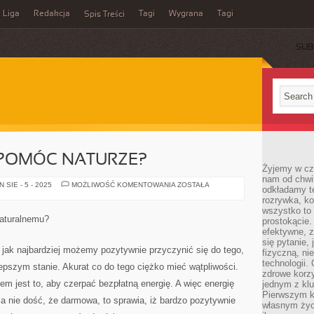
Liga
Redakcja
Tagi
Wygrana
Tagi
Spis Treści
SUB
 POMÓC NATURZE?
Żyjemy w cz
nam od chwi
CO
SIE - 5 - 2025
MOŻLIWOŚĆ KOMENTOWANIA
ZOSTAŁA
odkładamy te
ZROBIĆ,
rozrywka, ko
ABY
POMÓC
wszystko to
NATURZE?
naturalnemu?
prostokącie.
efektywne, z
się pytanie,
 jak najbardziej możemy pozytywnie przyczynić się do tego,
fizyczną, ni
technologii.
lepszym stanie. Akurat co do tego ciężko mieć wątpliwości.
zdrowe korzy
em jest to, aby czerpać bezpłatną energię. A więc energię
jednym z kl
Pierwszym k
a nie dość, że darmowa, to sprawia, iż bardzo pozytywnie
własnym życi