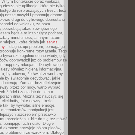
. W tym kontekście coraz większą
 cieszą się aplikacje, które nie tylko
dostęp do rozpraszających treści, lecz
ują nasze nawyki i proponują drobne
łowie drogi do cyfrowego dobrostanu
ochodzi do wniosku, że poza
ą potrzebują także zewnętrznego
asem będzie to inspirujący podcast,
ztaty mindfulness, a innym razem
w miejscu, które działa jak
serwis
zny
– diagnozuje problem, pomaga go
proponuje konkretne rozwiązania. Tego
ie bywa szczególnie cenne wtedy, gdy
źców doprowadził już do problemów ze
tracją czy relacjami. Do cyfrowego
ależy również higiena informacyjna.
 to, by udawać, że świat zewnętrzny
, ale by świadomie decydować, jakie
s docierają. Zamiast bezrefleksyjnie
ewsy przez pół nocy, warto wybrać
ych źródeł i zaglądać do nich o
 porach dnia. Można też nauczyć się
clickbaity, fake newsy i treści
 tak, by wywołać silne emocje.
mechanizmów manipulacji jest
lepszych „szczepień” przeciwko
mu przeciążeniu. Nie da się też mówić
, pomijając ruch i ciało. Długie
d ekranem sprzyjają bólom pleców,
rku, problemom ze wzrokiem. Dlatego