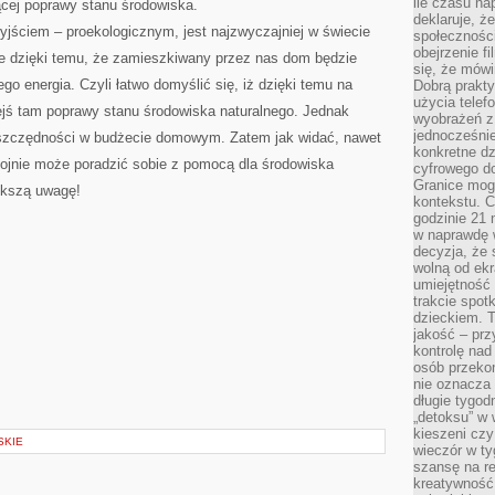
ile czasu n
cej poprawy stanu środowiska.
deklaruje, że
jściem – proekologicznym, jest najzwyczajniej w świecie
społecznośc
obejrzenie f
e dzięki temu, że zamieszkiwany przez nas dom będzie
się, że mówi
ego energia. Czyli łatwo domyślić się, iż dzięki temu na
Dobrą prakty
użycia telef
ejś tam poprawy stanu środowiska naturalnego. Jednak
wyobrażeń z
jednocześnie
oszczędności w budżecie domowym. Zatem jak widać, nawet
konkretne d
kojnie może poradzić sobie z pomocą dla środowiska
cyfrowego do
Granice mog
ększą uwagę!
kontekstu. C
godzinie 21 
w naprawdę 
decyzja, że s
wolną od ekr
umiejętność
trakcie spot
dzieckiem. T
jakość – pr
kontrolę nad
osób przekon
nie oznacza 
długie tygod
„detoksu” w 
kieszeni cz
SKIE
wieczór w ty
szansę na re
kreatywność,