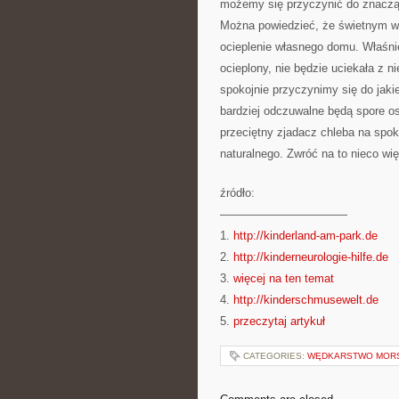
możemy się przyczynić do znaczą
Można powiedzieć, że świetnym wy
ocieplenie własnego domu. Właśni
ocieplony, nie będzie uciekała z ni
spokojnie przyczynimy się do jaki
bardziej odczuwalne będą spore 
przeciętny zjadacz chleba na spo
naturalnego. Zwróć na to nieco wi
źródło:
———————————
1.
http://kinderland-am-park.de
2.
http://kinderneurologie-hilfe.de
3.
więcej na ten temat
4.
http://kinderschmusewelt.de
5.
przeczytaj artykuł
CATEGORIES:
WĘDKARSTWO MOR