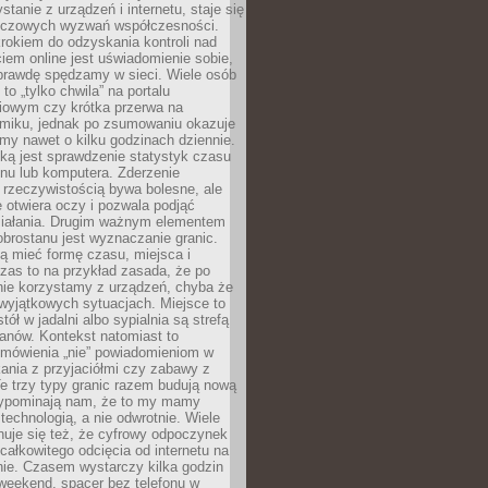
stanie z urządzeń i internetu, staje się
uczowych wyzwań współczesności.
rokiem do odzyskania kontroli nad
em online jest uświadomienie sobie,
aprawdę spędzamy w sieci. Wiele osób
 to „tylko chwila” na portalu
iowym czy krótka przerwa na
ilmiku, jednak po zsumowaniu okazuje
my nawet o kilku godzinach dziennie.
ką jest sprawdzenie statystyk czasu
onu lub komputera. Zderzenie
 rzeczywistością bywa bolesne, ale
 otwiera oczy i pozwala podjąć
ziałania. Drugim ważnym elementem
brostanu jest wyznaczanie granic.
ą mieć formę czasu, miejsca i
zas to na przykład zasada, że po
nie korzystamy z urządzeń, chyba że
wyjątkowych sytuacjach. Miejsce to
tół w jadalni albo sypialnia są strefą
anów. Kontekst natomiast to
 mówienia „nie” powiadomieniom w
kania z przyjaciółmi czy zabawy z
e trzy typy granic razem budują nową
zypominają nam, że to my mamy
 technologią, a nie odwrotnie. Wiele
uje się też, że cyfrowy odpoczynek
całkowitego odcięcia od internetu na
nie. Czasem wystarczy kilka godzin
weekend, spacer bez telefonu w