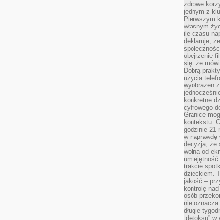
zdrowe korzy
jednym z kl
Pierwszym k
własnym życi
ile czasu n
deklaruje, że
społecznośc
obejrzenie f
się, że mówi
Dobrą prakty
użycia telef
wyobrażeń z
jednocześnie
konkretne d
cyfrowego do
Granice mog
kontekstu. C
godzinie 21 
w naprawdę 
decyzja, że s
wolną od ekr
umiejętność
trakcie spot
dzieckiem. T
jakość – pr
kontrolę nad
osób przekon
nie oznacza 
długie tygod
„detoksu” w 