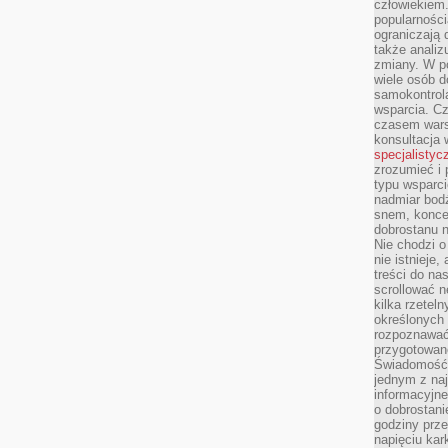
człowiekiem
popularnością
ograniczają 
także analiz
zmiany. W po
wiele osób d
samokontrol
wsparcia. Cz
czasem wars
konsultacja 
specjalistyc
zrozumieć i 
typu wsparc
nadmiar bod
snem, koncen
dobrostanu n
Nie chodzi o
nie istnieje
treści do na
scrollować n
kilka rzeteln
określonych
rozpoznawać 
przygotowane
Świadomość 
jednym z naj
informacyjne
o dobrostanie
godziny prze
napięciu ka