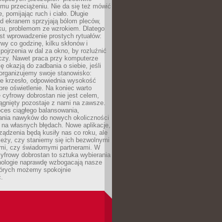
mu przeciążeniu. Nie da się też mówić
, pomijając ruch i ciało. Długie
d ekranem sprzyjają bólom pleców,
rku, problemom ze wzrokiem. Dlatego
st wprowadzenie prostych rytuałów:
erwy co godzinę, kilku skłonów i
pojrzenia w dal za okno, by rozluźnić
zy. Nawet praca przy komputerze
ę okazją do zadbania o siebie, jeśli
organizujemy swoje stanowisko:
e krzesło, odpowiednia wysokość
bre oświetlenie. Na koniec warto
 cyfrowy dobrostan nie jest celem,
iągnięty pozostaje z nami na zawsze.
oces ciągłego balansowania,
nia nawyków do nowych okoliczności
ę na własnych błędach. Nowe aplikacje,
rządzenia będą kusiły nas co roku, ale
leży, czy staniemy się ich bezwolnymi
mi, czy świadomymi partnerami. W
yfrowy dobrostan to sztuka wybierania
hnologie naprawdę wzbogacają nasze
których możemy spokojnie
.