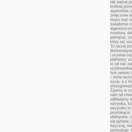
tak ważne je
krótkiej prz
wyprostów, s
zmęczone oc
może stać si
świadomie z
ergonomiczn
monitora, do
pamiętać, że
który raz os
To raczej pr
dostosowywa
i uczenia si
platformy, u
to od nas za
użytkownika
tym sensie c
– które tec
życie, a z 
zrezygnować
Żyjemy w cz
nam od chwi
odkładamy te
rozrywka, ko
wszystko to
prostokącie.
efektywne, z
się pytanie,
fizyczną, ni
technologii.