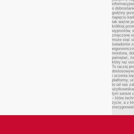
informacyjne
o dobrostanie
godziny prze
napięciu ka
tak ważne je
krótkiej prz
wyprostów, s
zmęczone oc
może stać si
świadomie z
ergonomiczn
monitora, do
pamiętać, że
który raz os
To raczej pr
dostosowywa
i uczenia si
platformy, u
to od nas za
użytkownika
tym sensie c
– które tec
życie, a z 
zrezygnować