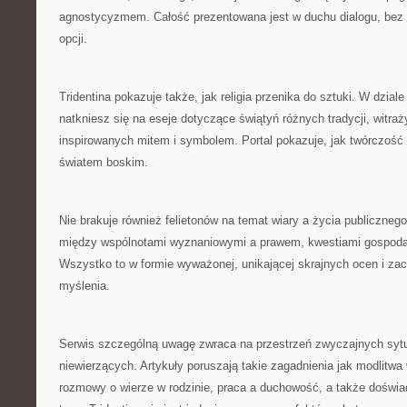
agnostycyzmem. Całość prezentowana jest w duchu dialogu, bez 
opcji.
Tridentina pokazuje także, jak religia przenika do sztuki. W dzia
natkniesz się na eseje dotyczące świątyń różnych tradycji, witraży,
inspirowanych mitem i symbolem. Portal pokazuje, jak twórczość
światem boskim.
Nie brakuje również felietonów na temat wiary a życia publiczneg
między wspólnotami wyznaniowymi a prawem, kwestiami gospodar
Wszystko to w formie wyważonej, unikającej skrajnych ocen i za
myślenia.
Serwis szczególną uwagę zwraca na przestrzeń zwyczajnych sytu
niewierzących. Artykuły poruszają takie zagadnienia jak modlitw
rozmowy o wierze w rodzinie, praca a duchowość, a także doświad