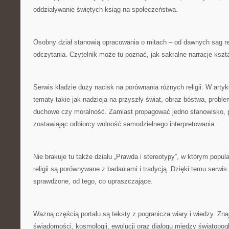
oddziaływanie świętych ksiąg na społeczeństwa.
Osobny dział stanowią opracowania o mitach – od dawnych sag r
odczytania. Czytelnik może tu poznać, jak sakralne narracje kszt
Serwis kładzie duży nacisk na porównania różnych religii. W artyk
tematy takie jak nadzieja na przyszły świat, obraz bóstwa, proble
duchowe czy moralność. Zamiast propagować jedno stanowisko, por
zostawiając odbiorcy wolność samodzielnego interpretowania.
Nie brakuje tu także działu „Prawda i stereotypy”, w którym popu
religii są porównywane z badaniami i tradycją. Dzięki temu serwi
sprawdzone, od tego, co upraszczające.
Ważną częścią portalu są teksty z pogranicza wiary i wiedzy. Zna
świadomości, kosmologii, ewolucji oraz dialogu między światopog