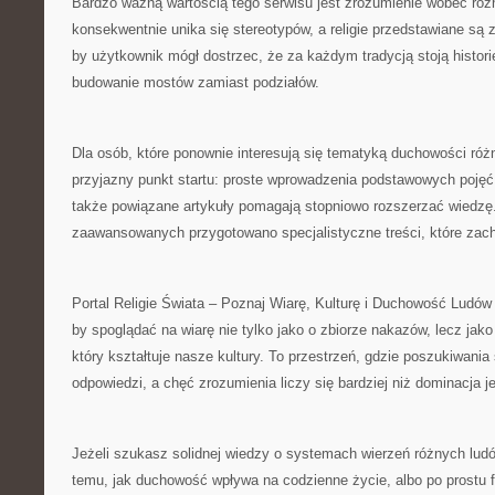
Bardzo ważną wartością tego serwisu jest zrozumienie wobec róż
konsekwentnie unika się stereotypów, a religie przedstawiane są z
by użytkownik mógł dostrzec, że za każdym tradycją stoją histori
budowanie mostów zamiast podziałów.
Dla osób, które ponownie interesują się tematyką duchowości różn
przyjazny punkt startu: proste wprowadzenia podstawowych pojęć,
także powiązane artykuły pomagają stopniowo rozszerzać wiedzę.
zaawansowanych przygotowano specjalistyczne treści, które zach
Portal Religie Świata – Poznaj Wiarę, Kulturę i Duchowość Ludów Z
by spoglądać na wiarę nie tylko jako o zbiorze nakazów, lecz jako
który kształtuje nasze kultury. To przestrzeń, gdzie poszukiwania
odpowiedzi, a chęć zrozumienia liczy się bardziej niż dominacja jed
Jeżeli szukasz solidnej wiedzy o systemach wierzeń różnych ludó
temu, jak duchowość wpływa na codzienne życie, albo po prostu 