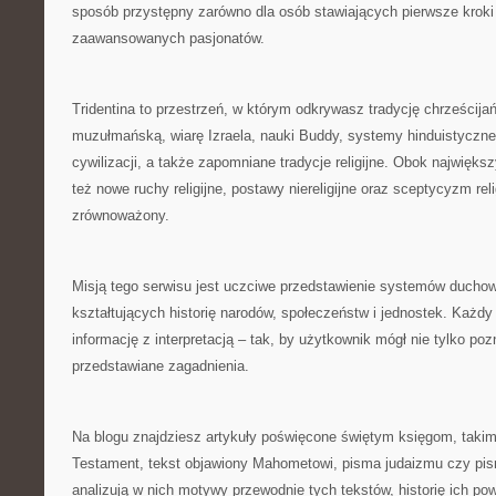
sposób przystępny zarówno dla osób stawiających pierwsze kroki 
zaawansowanych pasjonatów.
Tridentina to przestrzeń, w którym odkrywasz tradycję chrześcijań
muzułmańską, wiarę Izraela, nauki Buddy, systemy hinduistyczne
cywilizacji, a także zapomniane tradycje religijne. Obok najwięk
też nowe ruchy religijne, postawy niereligijne oraz sceptycyzm re
zrównoważony.
Misją tego serwisu jest uczciwe przedstawienie systemów duchow
kształtujących historię narodów, społeczeństw i jednostek. Każdy 
informację z interpretacją – tak, by użytkownik mógł nie tylko po
przedstawiane zagadnienia.
Na blogu znajdziesz artykuły poświęcone świętym księgom, takim
Testament, tekst objawiony Mahometowi, pisma judaizmu czy pi
analizują w nich motywy przewodnie tych tekstów, historię ich po