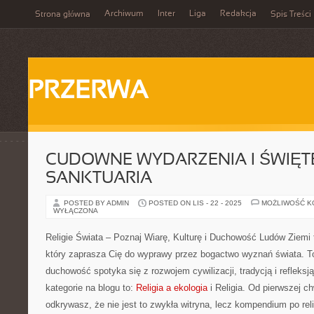
Archiwum
Inter
Liga
Redakcja
Strona główna
Spis Treści
PRZERWA
CUDOWNE WYDARZENIA I ŚWIĘTE
SANKTUARIA
POSTED BY ADMIN
POSTED ON LIS - 22 - 2025
MOŻLIWOŚĆ 
WYŁĄCZONA
Religie Świata – Poznaj Wiarę, Kulturę i Duchowość Ludów Ziemi t
który zaprasza Cię do wyprawy przez bogactwo wyznań świata. T
duchowość spotyka się z rozwojem cywilizacji, tradycją i refleksją
kategorie na blogu to:
Religia a ekologia
i Religia. Od pierwszej ch
odkrywasz, że nie jest to zwykła witryna, lecz kompendium po rel