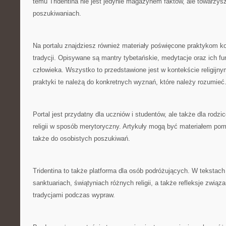
temu Tridentina nie jest jedynie magazynem faktów, ale towarzy
poszukiwaniach.
Na portalu znajdziesz również materiały poświęcone praktykom 
tradycji. Opisywane są mantry tybetańskie, medytacje oraz ich f
człowieka. Wszystko to przedstawione jest w kontekście religijn
praktyki te należą do konkretnych wyznań, które należy rozumieć
Portal jest przydatny dla uczniów i studentów, ale także dla rodz
religii w sposób merytoryczny. Artykuły mogą być materiałem po
także do osobistych poszukiwań.
Tridentina to także platforma dla osób podróżujących. W tekstach 
sanktuariach, świątyniach różnych religii, a także refleksje zwią
tradycjami podczas wypraw.