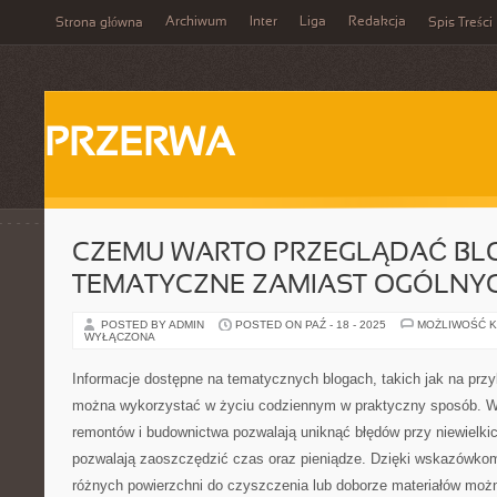
Archiwum
Inter
Liga
Redakcja
Strona główna
Spis Treści
PRZERWA
CZEMU WARTO PRZEGLĄDAĆ BL
TEMATYCZNE ZAMIAST OGÓLNY
POSTED BY ADMIN
POSTED ON PAŹ - 18 - 2025
MOŻLIWOŚĆ 
WYŁĄCZONA
Informacje dostępne na tematycznych blogach, takich jak na prz
można wykorzystać w życiu codziennym w praktyczny sposób. 
remontów i budownictwa pozwalają uniknąć błędów przy niewielki
pozwalają zaoszczędzić czas oraz pieniądze. Dzięki wskazówko
różnych powierzchni do czyszczenia lub doborze materiałów moż