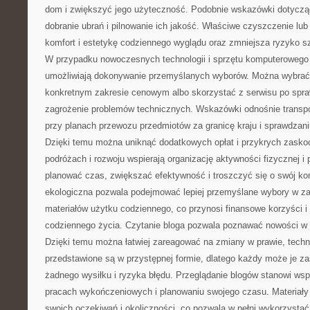
dom i zwiększyć jego użyteczność. Podobnie wskazówki dotycząc
dobranie ubrań i pilnowanie ich jakość. Właściwe czyszczenie lu
komfort i estetykę codziennego wyglądu oraz zmniejsza ryzyko s
W przypadku nowoczesnych technologii i sprzętu komputerowego 
umożliwiają dokonywanie przemyślanych wyborów. Można wybrać 
konkretnym zakresie cenowym albo skorzystać z serwisu po spraw
zagrożenie problemów technicznych. Wskazówki odnośnie transport
przy planach przewozu przedmiotów za granicę kraju i sprawdzan
Dzięki temu można uniknąć dodatkowych opłat i przykrych zaskoc
podróżach i rozwoju wspierają organizację aktywności fizycznej i 
planować czas, zwiększać efektywność i troszczyć się o swój ko
ekologiczna pozwala podejmować lepiej przemyślane wybory w za
materiałów użytku codziennego, co przynosi finansowe korzyści 
codziennego życia. Czytanie bloga pozwala poznawać nowości w
Dzięki temu można łatwiej zareagować na zmiany w prawie, techno
przedstawione są w przystępnej formie, dlatego każdy może je z
żadnego wysiłku i ryzyka błędu. Przeglądanie blogów stanowi wsp
pracach wykończeniowych i planowaniu swojego czasu. Materiały
swoich oczekiwań i okoliczności, co pozwala w pełni wykorzysta