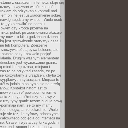
stanie z urządzeń i internetu, staje się
uczowych wyzwań współczesności.
rokiem do odzyskania kontroli nad
em online jest uświadomienie sobie,
aprawdę spędzamy w sieci. Wiele osób
 to „tylko chwila” na portalu
iowym czy krótka przerwa na
ilmiku, jednak po zsumowaniu okazuje
my nawet o kilku godzinach dziennie.
ką jest sprawdzenie statystyk czasu
onu lub komputera. Zderzenie
 rzeczywistością bywa bolesne, ale
 otwiera oczy i pozwala podjąć
ziałania. Drugim ważnym elementem
brostanu jest wyznaczanie granic.
ą mieć formę czasu, miejsca i
zas to na przykład zasada, że po
nie korzystamy z urządzeń, chyba że
wyjątkowych sytuacjach. Miejsce to
tół w jadalni albo sypialnia są strefą
anów. Kontekst natomiast to
 mówienia „nie” powiadomieniom w
kania z przyjaciółmi czy zabawy z
e trzy typy granic razem budują nową
zypominają nam, że to my mamy
 technologią, a nie odwrotnie. Wiele
uje się też, że cyfrowy odpoczynek
całkowitego odcięcia od internetu na
nie. Czasem wystarczy kilka godzin
weekend, spacer bez telefonu w