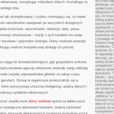
ile czasu n
eklamowej, zarządzając miliardami złotych i kształtując to,
deklaruje, że
każdego dnia.
społecznośc
obejrzenie f
się, że mówi
st tak skomplikowany i szybko zmieniający się, że nawet
Dobrą prakty
tanie samodzielnie nawigować po wszystkich dostępnych
użycia telef
wyobrażeń z
połecznościowe, wyszukiwarki, telewizja, radio, prasa,
jednocześnie
ansmisje strumieniowe – każdy z tych kanałów ma swoje
konkretne d
cyfrowego do
py docelowe i optymalne strategie. Domy mediowe powstały
Granice mog
kontekstu. C
oferując markom kompleksową obsługę ich potrzeb
godzinie 21 
w naprawdę 
decyzja, że s
wolną od ekr
e sięga lat dziewięćdziesiątych, gdy gospodarka rynkowa
umiejętność
 międzynarodowe agencje reklamowe otwierały swoje oddziały
trakcie spot
dzieckiem. T
małe zespoły odpowiedzialne głównie za zakup czasu
jakość – pr
 gazetach. Dzisiaj te organizacje przekształciły się w
kontrolę nad
osób przekon
które wykorzystują sztuczną inteligencję, analizę danych i
nie oznacza 
długie tygod
alizacji wydatków reklamowych.
„detoksu” w 
kieszeni cz
 przez współczesne
domy mediowe
wykracza daleko poza
wieczór w ty
e strategiczne planowanie kampanii, analizę zachowań
szansę na re
kreatywność,
etów, tworzenie dedykowanych rozwiązań technologicznych,