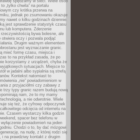
aprawdę spędzamy w sieci. Wiele osób
 to „tylko chwila” na portalu
iowym czy krótka przerwa na
ilmiku, jednak po zsumowaniu okazuje
my nawet o kilku godzinach dziennie.
ką jest sprawdzenie statystyk czasu
onu lub komputera. Zderzenie
 rzeczywistością bywa bolesne, ale
 otwiera oczy i pozwala podjąć
ziałania. Drugim ważnym elementem
brostanu jest wyznaczanie granic.
ą mieć formę czasu, miejsca i
zas to na przykład zasada, że po
nie korzystamy z urządzeń, chyba że
wyjątkowych sytuacjach. Miejsce to
tół w jadalni albo sypialnia są strefą
anów. Kontekst natomiast to
 mówienia „nie” powiadomieniom w
kania z przyjaciółmi czy zabawy z
e trzy typy granic razem budują nową
zypominają nam, że to my mamy
 technologią, a nie odwrotnie. Wiele
uje się też, że cyfrowy odpoczynek
całkowitego odcięcia od internetu na
nie. Czasem wystarczy kilka godzin
weekend, spacer bez telefonu w
y wyłączenie powiadomień na jeden
godniu. Chodzi o to, by dać mózgowi
generację, na nudę, z której rodzi się
 i na prawdziwy kontakt z drugim