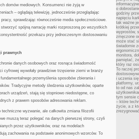
informacyjne
ych domów mediowych. Konsumenci nie żyją w
o dobrostanie
niach – oglądają telewizję, jednocześnie przeglądając
godziny prze
napięciu ka
do pracy, sprawdzając równocześnie media społecznościowe.
tak ważne je
stworzyć spójną narrację marki rozproszoną po wszystkich
krótkiej prz
wyprostów, s
 konsystentność przekazu przy jednoczesnym dostosowaniu
zmęczone oc
może stać si
świadomie z
ergonomiczn
ji prawnych
monitora, do
pamiętać, że
chronie danych osobowych oraz rosnąca świadomość
który raz os
To raczej pr
i cyfrowej wywołały prawdziwe trzęsienie ziemi w branży
dostosowywa
undamentalnego przemyślenia sposobów zbierania i
i uczenia si
platformy, u
ików. Tradycyjne metody śledzenia użytkowników, oparte
to od nas za
użytkownika
torach urządzeń, stają się stopniowo niedostępne, co
tym sensie c
dnych z prawem sposobów adresowania reklam.
– które tec
życie, a z 
 techniczne wyzwanie, ale całkowita zmiana filozofii
zrezygnować
we muszą teraz polegać na danych pierwszej strony, czyli
nianych przez użytkowników, oraz na modelach
idują zachowania na podstawie anonimowych wzorców. To