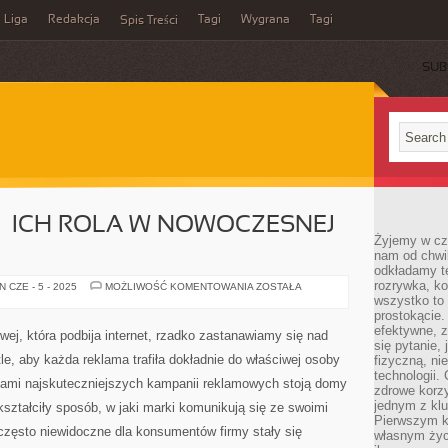
Liga
Redakcja
Tagi
Wygrana
Tagi
Spis Treści
SUB
– ICH ROLA W NOWOCZESNEJ
Żyjemy w cz
nam od chwi
odkładamy te
rozrywka, ko
DOMY
 CZE - 5 - 2025
MOŻLIWOŚĆ KOMENTOWANIA
ZOSTAŁA
MEDIOWE
wszystko to
–
prostokącie.
ICH
efektywne, z
ROLA
j, która podbija internet, rzadko zastanawiamy się nad
W
się pytanie,
NOWOCZESNEJ
le, aby każda reklama trafiła dokładnie do właściwej osoby
fizyczną, ni
REKLAMIE
technologii.
ami najskuteczniejszych kampanii reklamowych stoją domy
zdrowe korzy
jednym z kl
kształciły sposób, w jaki marki komunikują się ze swoimi
Pierwszym k
często niewidoczne dla konsumentów firmy stały się
własnym życi