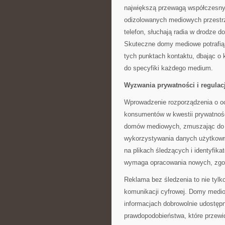
największą przewagą współczesn
odizolowanych mediowych przestrze
telefon, słuchają radia w drodze 
Skuteczne domy mediowe potrafią 
tych punktach kontaktu, dbając o
do specyfiki każdego medium.
Wyzwania prywatności i regulac
Wprowadzenie rozporządzenia o o
konsumentów w kwestii prywatnośc
domów mediowych, zmuszając do f
wykorzystywania danych użytkown
na plikach śledzących i identyfika
wymaga opracowania nowych, zgo
Reklama bez śledzenia to nie tylko
komunikacji cyfrowej. Domy medio
informacjach dobrowolnie udostęp
prawdopodobieństwa, które przew