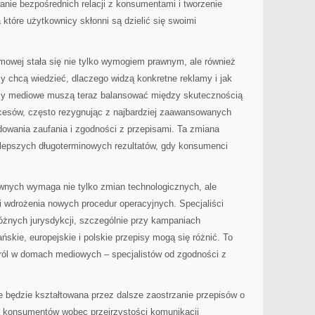
nie bezpośrednich relacji z konsumentami i tworzenie
 które użytkownicy skłonni są dzielić się swoimi
mowej stała się nie tylko wymogiem prawnym, ale również
 chcą wiedzieć, dlaczego widzą konkretne reklamy i jak
my mediowe muszą teraz balansować między skutecznością
ocesów, często rezygnując z najbardziej zaawansowanych
udowania zaufania i zgodności z przepisami. Ta zmiana
lepszych długoterminowych rezultatów, gdy konsumenci
awnych wymaga nie tylko zmian technologicznych, ale
i wdrożenia nowych procedur operacyjnych. Specjaliści
żnych jurysdykcji, szczególnie przy kampaniach
kie, europejskie i polskie przepisy mogą się różnić. To
ról w domach mediowych – specjalistów od zgodności z
 będzie kształtowana przez dalsze zaostrzanie przepisów o
a konsumentów wobec przejrzystości komunikacji