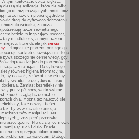
. W tym kontekście coraz większą
 cieszą się aplikacje, które nie tylko
dostęp do rozpraszających treści, lecz
ują nasze nawyki i proponują drobne
łowie drogi do cyfrowego dobrostanu
ochodzi do wniosku, że poza
ą potrzebują także zewnętrznego
asem będzie to inspirujący podcast,
ztaty mindfulness, a innym razem
w miejscu, które działa jak
serwis
zny
– diagnozuje problem, pomaga go
proponuje konkretne rozwiązania. Tego
ie bywa szczególnie cenne wtedy, gdy
źców doprowadził już do problemów ze
tracją czy relacjami. Do cyfrowego
ależy również higiena informacyjna.
 to, by udawać, że świat zewnętrzny
, ale by świadomie decydować, jakie
s docierają. Zamiast bezrefleksyjnie
ewsy przez pół nocy, warto wybrać
ych źródeł i zaglądać do nich o
 porach dnia. Można też nauczyć się
clickbaity, fake newsy i treści
 tak, by wywołać silne emocje.
mechanizmów manipulacji jest
lepszych „szczepień” przeciwko
mu przeciążeniu. Nie da się też mówić
, pomijając ruch i ciało. Długie
d ekranem sprzyjają bólom pleców,
rku, problemom ze wzrokiem. Dlatego