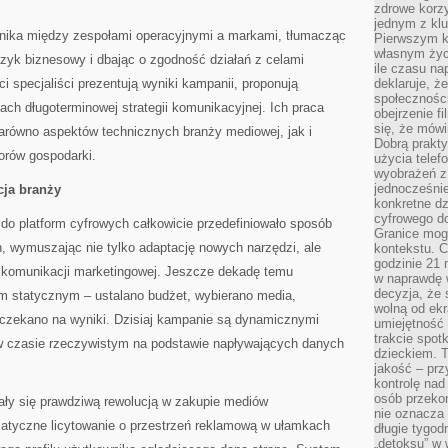
zdrowe korzy
jednym z kl
łącznika między zespołami operacyjnymi a markami, tłumacząc
Pierwszym k
własnym życi
zyk biznesowy i dbając o zgodność działań z celami
ile czasu n
ci specjaliści prezentują wyniki kampanii, proponują
deklaruje, że
społecznośc
ach długoterminowej strategii komunikacyjnej. Ich praca
obejrzenie f
się, że mówi
równo aspektów technicznych branży mediowej, jak i
Dobrą prakty
orów gospodarki.
użycia telef
wyobrażeń z
jednocześnie
cja branży
konkretne d
cyfrowego do
do platform cyfrowych całkowicie przedefiniowało sposób
Granice mog
 wymuszając nie tylko adaptację nowych narzędzi, ale
kontekstu. C
godzinie 21 
 komunikacji marketingowej. Jeszcze dekadę temu
w naprawdę 
decyzja, że s
m statycznym – ustalano budżet, wybierano media,
wolną od ekr
czekano na wyniki. Dzisiaj kampanie są dynamicznymi
umiejętność
trakcie spot
 w czasie rzeczywistym na podstawie napływających danych
dzieckiem. T
jakość – pr
kontrolę nad
osób przekon
ły się prawdziwą rewolucją w zakupie mediów
nie oznacza 
matyczne licytowanie o przestrzeń reklamową w ułamkach
długie tygod
„detoksu” w 