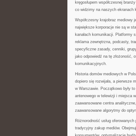
kręgosłupem współczesnej branży r
co widzimy na naszych ekranach 
Współczesny krajobraz mediowy je
największe korporacje nie są w s
kanałach komunikacji. Platformy s
reklama zewnętrzna, podcasty, tr
specyficzne zasady, cenniki, gru
jako odpowiedź na tę złożoność, 
komunikacyjnych.
Historia domów mediowych w Polsc
dopiero się rozwijała, a pierwsze
w Warszawie. Początkowo były to 
antenowego w telewizji i miejsca w
zaawansowane centra analityczne, 
zaawansowane algorytmy do optym
Różnorodność usług oferowanych
tradycyjny zakup mediów. Obejmuj
konsumentów, optymalizację budż