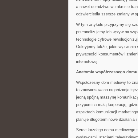
a nawet doradztwo w zakresie trans
odzwierciedla szersze zmiany w s
W tym artykule przyjrzymy się s
przeanalizujemy ich wpływ na ws
technologie cyfrowe rewolucjonizuj
Odkryjemy także, jakie wyzwania 
prywatności konsumentów i zmien
internetowej.
Anatomia współczesnego domu
Współczesny dom mediowy to znacz
to zaawansowana organizacja łączą
jedną spójną maszynę komunikacy
przypomina małą korporację, gdzie
aspektach komunikacji marketingowe
planuje długoterminowe działania 
Serce każdego domu mediowego st
wydawcami, stacjami telewizyjnymi