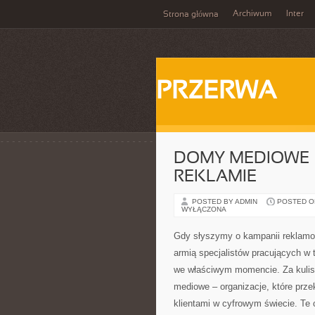
Archiwum
Inter
Strona główna
PRZERWA
DOMY MEDIOWE 
REKLAMIE
POSTED BY ADMIN
POSTED ON
WYŁĄCZONA
Gdy słyszymy o kampanii reklamowe
armią specjalistów pracujących w t
we właściwym momencie. Za kulis
mediowe – organizacje, które prze
klientami w cyfrowym świecie. Te 