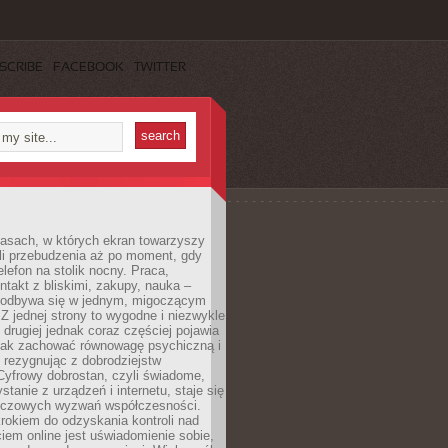
SCRIBE
FACEBOOK
TWITTER
asach, w których ekran towarzyszy
li przebudzenia aż po moment, gdy
lefon na stolik nocny. Praca,
ntakt z bliskimi, zakupy, nauka –
 odbywa się w jednym, migoczącym
 Z jednej strony to wygodne i niezwykle
 drugiej jednak coraz częściej pojawia
 jak zachować równowagę psychiczną i
e rezygnując z dobrodziejstw
 Cyfrowy dobrostan, czyli świadome,
stanie z urządzeń i internetu, staje się
uczowych wyzwań współczesności.
rokiem do odzyskania kontroli nad
em online jest uświadomienie sobie,