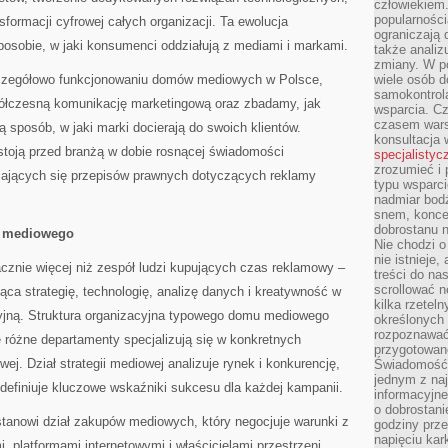
człowiekiem
popularnością
formacji cyfrowej całych organizacji. Ta ewolucja
ograniczają 
posobie, w jaki konsumenci oddziałują z mediami i markami.
także analiz
zmiany. W po
zczegółowo funkcjonowaniu domów mediowych w Polsce,
wiele osób d
samokontrol
półczesną komunikację marketingową oraz zbadamy, jak
wsparcia. Cz
czasem wars
ą sposób, w jaki marki docierają do swoich klientów.
konsultacja 
stoją przed branżą w dobie rosnącej świadomości
specjalistyc
zrozumieć i 
iających się przepisów prawnych dotyczących reklamy
typu wsparc
nadmiar bod
snem, koncen
dobrostanu n
 mediowego
Nie chodzi o
nie istnieje
nie więcej niż zespół ludzi kupujących czas reklamowy –
treści do na
scrollować n
ca strategię, technologię, analizę danych i kreatywność w
kilka rzeteln
jną. Struktura organizacyjna typowego domu mediowego
określonych
rozpoznawać 
 różne departamenty specjalizują się w konkretnych
przygotowane
j. Dział strategii mediowej analizuje rynek i konkurencję,
Świadomość 
jednym z naj
i definiuje kluczowe wskaźniki sukcesu dla każdej kampanii.
informacyjne
o dobrostanie
anowi dział zakupów mediowych, który negocjuje warunki z
godziny prze
napięciu ka
, platformami internetowymi i właścicielami przestrzeni