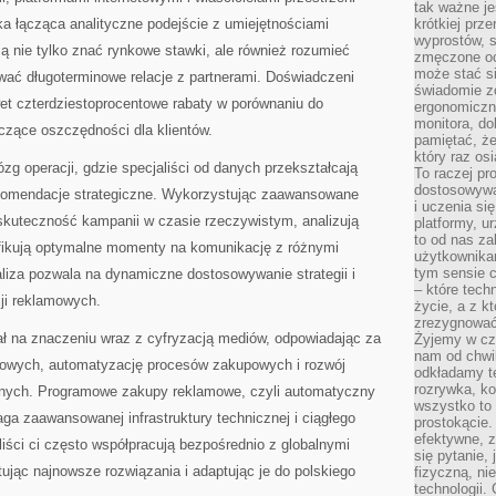
tak ważne je
ka łącząca analityczne podejście z umiejętnościami
krótkiej prz
wyprostów, s
ą nie tylko znać rynkowe stawki, ale również rozumieć
zmęczone oc
może stać si
ać długoterminowe relacje z partnerami. Doświadczeni
świadomie z
et czterdziestoprocentowe rabaty w porównaniu do
ergonomiczn
monitora, do
czące oszczędności dla klientów.
pamiętać, że
który raz os
zg operacji, gdzie specjaliści od danych przekształcają
To raczej pr
dostosowywa
ekomendacje strategiczne. Wykorzystując zaawansowane
i uczenia si
 skuteczność kampanii w czasie rzeczywistym, analizują
platformy, u
to od nas za
fikują optymalne momenty na komunikację z różnymi
użytkownika
tym sensie c
liza pozwala na dynamiczne dostosowywanie strategii i
– które tec
ji reklamowych.
życie, a z 
zrezygnować
ł na znaczeniu wraz z cyfryzacją mediów, odpowiadając za
Żyjemy w cz
nam od chwi
amowych, automatyzację procesów zakupowych i rozwój
odkładamy te
rozrywka, ko
znych. Programowe zakupy reklamowe, czyli automatyczny
wszystko to
a zaawansowanej infrastruktury technicznej i ciągłego
prostokącie.
efektywne, z
iści ci często współpracują bezpośrednio z globalnymi
się pytanie,
tując najnowsze rozwiązania i adaptując je do polskiego
fizyczną, ni
technologii.