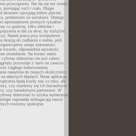
mu przeciążeniu. Nie da się też mówić
, pomijając ruch i ciało. Długie
d ekranem sprzyjają bólom pleców,
rku, problemom ze wzrokiem. Dlatego
st wprowadzenie prostych rytuałów:
erwy co godzinę, kilku skłonów i
pojrzenia w dal za okno, by rozluźnić
zy. Nawet praca przy komputerze
ę okazją do zadbania o siebie, jeśli
organizujemy swoje stanowisko:
e krzesło, odpowiednia wysokość
bre oświetlenie. Na koniec warto
 cyfrowy dobrostan nie jest celem,
iągnięty pozostaje z nami na zawsze.
oces ciągłego balansowania,
nia nawyków do nowych okoliczności
ę na własnych błędach. Nowe aplikacje,
rządzenia będą kusiły nas co roku, ale
leży, czy staniemy się ich bezwolnymi
mi, czy świadomymi partnerami. W
yfrowy dobrostan to sztuka wybierania
hnologie naprawdę wzbogacają nasze
których możemy spokojnie
.