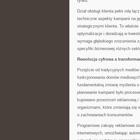
rynku.
Dział obsługi klienta pełni rolę 
techniczne aspekty kampanii na ję
strategicznymi klienta. To właśnie 
optymalizacje i doradzają w kwesti
wymaga głębokiego zrozumienia za
specyfiki biznesowej różnych sekt
Rewolucja cyfrowa a transforma
Przejście od tradycyjnych mediów 
funkcjonowania domów mediowych,
fundamentalną zmianę myślenia o
planowanie kampanii było procese
kupowano przestrzeń reklamową i 
organizmami, które zmieniają się
o zachowaniach konsumentów.
Programowe zakupy reklamowe sta
internetowych, umożliwiając auto