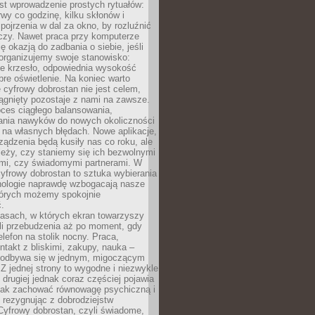
st wprowadzenie prostych rytuałów:
erwy co godzinę, kilku skłonów i
pojrzenia w dal za okno, by rozluźnić
zy. Nawet praca przy komputerze
ę okazją do zadbania o siebie, jeśli
organizujemy swoje stanowisko:
e krzesło, odpowiednia wysokość
bre oświetlenie. Na koniec warto
 cyfrowy dobrostan nie jest celem,
iągnięty pozostaje z nami na zawsze.
oces ciągłego balansowania,
nia nawyków do nowych okoliczności
ę na własnych błędach. Nowe aplikacje,
rządzenia będą kusiły nas co roku, ale
leży, czy staniemy się ich bezwolnymi
mi, czy świadomymi partnerami. W
yfrowy dobrostan to sztuka wybierania
hnologie naprawdę wzbogacają nasze
których możemy spokojnie
.
asach, w których ekran towarzyszy
li przebudzenia aż po moment, gdy
lefon na stolik nocny. Praca,
ntakt z bliskimi, zakupy, nauka –
 odbywa się w jednym, migoczącym
 Z jednej strony to wygodne i niezwykle
 drugiej jednak coraz częściej pojawia
 jak zachować równowagę psychiczną i
e rezygnując z dobrodziejstw
 Cyfrowy dobrostan, czyli świadome,