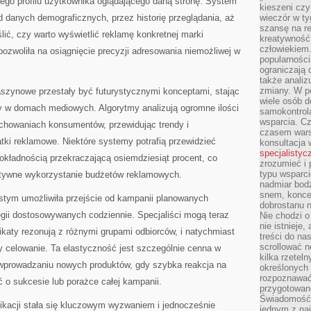
go profilu użytkownika oglądającego daną stronę. System
kieszeni cz
od danych demograficznych, przez historię przeglądania, aż
wieczór w ty
szansę na re
ślić, czy warto wyświetlić reklamę konkretnej marki
kreatywność,
człowiekiem
pozwoliła na osiągnięcie precyzji adresowania niemożliwej w
popularnością
ograniczają 
także analiz
zmiany. W po
aszynowe przestały być futurystycznymi konceptami, stając
wiele osób d
y w domach mediowych. Algorytmy analizują ogromne ilości
samokontrol
wsparcia. Cz
achowaniach konsumentów, przewidując trendy i
czasem wars
tki reklamowe. Niektóre systemy potrafią przewidzieć
konsultacja 
specjalistyc
okładnością przekraczającą osiemdziesiąt procent, co
zrozumieć i 
typu wsparc
ktywne wykorzystanie budżetów reklamowych.
nadmiar bod
snem, koncen
stym umożliwiła przejście od kampanii planowanych
dobrostanu n
egii dostosowywanych codziennie. Specjaliści mogą teraz
Nie chodzi o
nie istnieje
katy rezonują z różnymi grupami odbiorców, i natychmiast
treści do na
scrollować n
 celowanie. Ta elastyczność jest szczególnie cenna w
kilka rzeteln
wprowadzaniu nowych produktów, gdy szybka reakcja na
określonych
rozpoznawać 
o sukcesie lub porażce całej kampanii.
przygotowane
Świadomość 
ikacji stała się kluczowym wyzwaniem i jednocześnie
jednym z naj