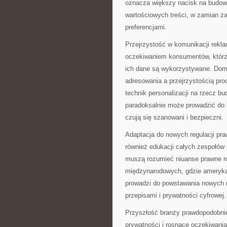
oznacza większy nacisk na budowa
wartościowych treści, w zamian za
preferencjami.
Przejrzystość w komunikacji rekla
oczekiwaniem konsumentów, którzy
ich dane są wykorzystywane. Do
adresowania a przejrzystością pr
technik personalizacji na rzecz b
paradoksalnie może prowadzić do 
czują się szanowani i bezpieczni.
Adaptacja do nowych regulacji pr
również edukacji całych zespołów 
muszą rozumieć niuanse prawne ró
międzynarodowych, gdzie amerykańs
prowadzi do powstawania nowych 
przepisami i prywatności cyfrowej.
Przyszłość branży prawdopodobnie
prywatności i rosnące oczekiwani