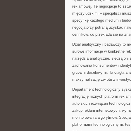
reklamowej. Te negocjacje to sztu
międzyludzkimi – specjaliści musz
specyfikę każdego medium i budow
negocjatorzy potrafią uzyskać naw
cenników, co przekłada się na zna
Dział analityczny i badawczy to mó
surowe informacje w konkretne r
narzędzia analityczne, śledzą oni
zachowania konsumentów i identy
grupami docelowymi. Ta ciągła ana
maksymalizację zwrotu z inwestyc
Departament technologiczny zyska
integrację różnych platform rekl
autorskich rozwiązań technologic
zakup reklam internetowych, wymag
monitorowania algorytmów. Specjal
platformami technologicznymi, tes