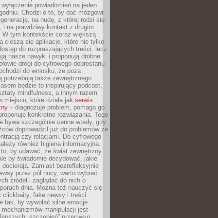
y wyłączenie powiadomień na jeden
godniu. Chodzi o to, by dać mózgowi
generację, na nudę, z której rodzi się
 i na prawdziwy kontakt z drugim
. W tym kontekście coraz większą
 cieszą się aplikacje, które nie tylko
dostęp do rozpraszających treści, lecz
ują nasze nawyki i proponują drobne
łowie drogi do cyfrowego dobrostanu
ochodzi do wniosku, że poza
ą potrzebują także zewnętrznego
asem będzie to inspirujący podcast,
ztaty mindfulness, a innym razem
w miejscu, które działa jak
serwis
zny
– diagnozuje problem, pomaga go
proponuje konkretne rozwiązania. Tego
ie bywa szczególnie cenne wtedy, gdy
źców doprowadził już do problemów ze
tracją czy relacjami. Do cyfrowego
ależy również higiena informacyjna.
 to, by udawać, że świat zewnętrzny
, ale by świadomie decydować, jakie
s docierają. Zamiast bezrefleksyjnie
ewsy przez pół nocy, warto wybrać
ych źródeł i zaglądać do nich o
 porach dnia. Można też nauczyć się
clickbaity, fake newsy i treści
 tak, by wywołać silne emocje.
mechanizmów manipulacji jest
lepszych „szczepień” przeciwko