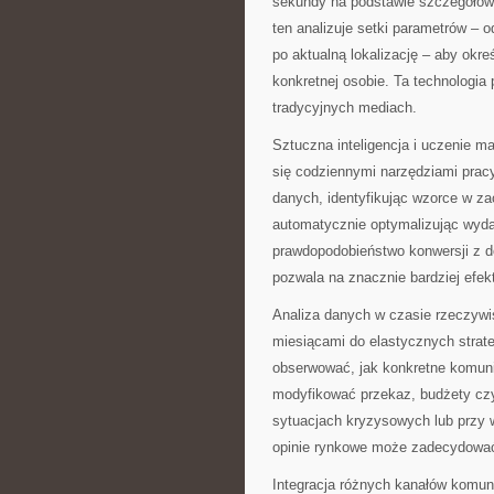
sekundy na podstawie szczegółowe
ten analizuje setki parametrów – 
po aktualną lokalizację – aby okre
konkretnej osobie. Ta technologia 
tradycyjnych mediach.
Sztuczna inteligencja i uczenie m
się codziennymi narzędziami prac
danych, identyfikując wzorce w z
automatycznie optymalizując wyda
prawdopodobieństwo konwersji z d
pozwala na znacznie bardziej efe
Analiza danych w czasie rzeczywi
miesiącami do elastycznych strat
obserwować, jak konkretne komuni
modyfikować przekaz, budżety czy
sytuacjach kryzysowych lub przy 
opinie rynkowe może zadecydować 
Integracja różnych kanałów komun