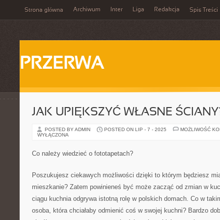
Archiwum
Inter
Liga
Redakcja
Strona główna
Spis Treści
PRZERWA
JAK UPIĘKSZYĆ WŁASNE ŚCIANY
POSTED BY ADMIN
POSTED ON LIP - 7 - 2025
MOŻLIWOŚĆ K
WYŁĄCZONA
Co należy wiedzieć o fototapetach?
Poszukujesz ciekawych możliwości dzięki to którym będziesz mia
mieszkanie? Zatem powinieneś być może zacząć od zmian w kuc
ciągu kuchnia odgrywa istotną rolę w polskich domach. Co w taki
osoba, która chciałaby odmienić coś w swojej kuchni? Bardzo d