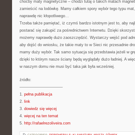
choćby maty magnetyczne – chodzi tutaj o takich matach magne
zamieścić na lodówkę. Mamy całkiem spory wybór tego typu mat,
naprawdę nic kłopotliwego…
Trzeba także pamiętać, iż czymś bardzo istotnym jest to, aby n
postarać się zakupić za pośrednictwem Internetu. Dzięki skorzyst
możemy naprawdę dużo zaoszczędzić. Wystarczy wejść pod adre
aby dojść do wniosku, że takie maty to w Sieci nic przesadnie dr
mamy duży wybór. Tak samo sytuacja się przedstawia jeżeli w gr
dzięki to którym nasze ściany będą wyglądały dużo ładniej. A więc
w naszym domu nie musi być taka jak była wcześniej.
źródło:
———————————
1.
pełna publikacja
2.
link
3.
dowiedz się więcej
4.
więcej na ten temat
5.
http://rafaelrezoliveira.com
CATEGORIES:
PERIPHERALS: KLAWIATURY, MYSZY, DŹWIĘK