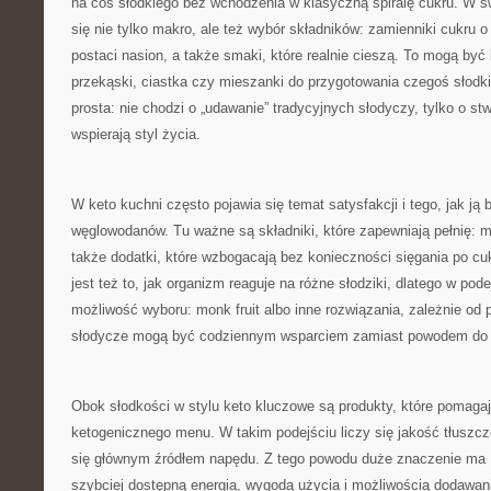
na coś słodkiego bez wchodzenia w klasyczną spiralę cukru. W św
się nie tylko makro, ale też wybór składników: zamienniki cukru o
postaci nasion, a także smaki, które realnie cieszą. To mogą być
przekąski, ciastka czy mieszanki do przygotowania czegoś słodk
prosta: nie chodzi o „udawanie” tradycyjnych słodyczy, tylko o stw
wspierają styl życia.
W keto kuchni często pojawia się temat satysfakcji i tego, jak j
węglowodanów. Tu ważne są składniki, które zapewniają pełnię: 
także dodatki, które wzbogacają bez konieczności sięgania po cuki
jest też to, jak organizm reaguje na różne słodziki, dlatego w pode
możliwość wyboru: monk fruit albo inne rozwiązania, zależnie od p
słodycze mogą być codziennym wsparciem zamiast powodem do 
Obok słodkości w stylu keto kluczowe są produkty, które pomag
ketogenicznego menu. W takim podejściu liczy się jakość tłuszcz
się głównym źródłem napędu. Z tego powodu duże znaczenie ma 
szybciej dostępną energią, wygodą użycia i możliwością dodawan