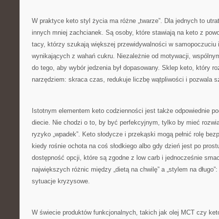
W praktyce keto styl życia ma różne „twarze”. Dla jednych to utrat
innych mniej zachcianek. Są osoby, które stawiają na keto z pow
tacy, którzy szukają większej przewidywalności w samopoczuciu 
wynikających z wahań cukru. Niezależnie od motywacji, wspólny
do tego, aby wybór jedzenia był dopasowany. Sklep keto, który roz
narzędziem: skraca czas, redukuje liczbę wątpliwości i pozwala sz
Istotnym elementem keto codzienności jest także odpowiednie po
diecie. Nie chodzi o to, by być perfekcyjnym, tylko by mieć rozwi
ryzyko „wpadek”. Keto słodycze i przekąski mogą pełnić rolę be
kiedy rośnie ochota na coś słodkiego albo gdy dzień jest po prostu
dostępność opcji, które są zgodne z low carb i jednocześnie sma
największych różnic między „dietą na chwilę” a „stylem na długo”
sytuacje kryzysowe.
W świecie produktów funkcjonalnych, takich jak olej MCT czy ke