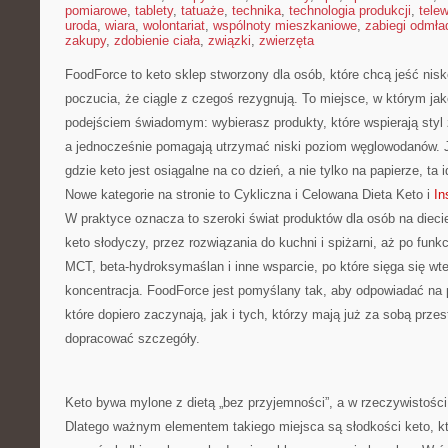
pomiarowe
,
tablety
,
tatuaże
,
technika
,
technologia produkcji
,
telew
uroda
,
wiara
,
wolontariat
,
wspólnoty mieszkaniowe
,
zabiegi odmła
zakupy
,
zdobienie ciała
,
związki
,
zwierzęta
FoodForce to keto sklep stworzony dla osób, które chcą jeść n
poczucia, że ciągle z czegoś rezygnują. To miejsce, w którym jak
podejściem świadomym: wybierasz produkty, które wspierają styl 
a jednocześnie pomagają utrzymać niski poziom węglowodanów. Je
gdzie keto jest osiągalne na co dzień, a nie tylko na papierze, ta 
Nowe kategorie na stronie to Cykliczna i Celowana Dieta Keto i
In
W praktyce oznacza to szeroki świat produktów dla osób na diec
keto słodyczy, przez rozwiązania do kuchni i spiżarni, aż po funkc
MCT, beta-hydroksymaślan i inne wsparcie, po które sięga się wte
koncentracja. FoodForce jest pomyślany tak, aby odpowiadać na
które dopiero zaczynają, jak i tych, którzy mają już za sobą prze
dopracować szczegóły.
Keto bywa mylone z dietą „bez przyjemności”, a w rzeczywistoś
Dlatego ważnym elementem takiego miejsca są słodkości keto, kt