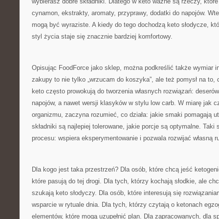
wybierasz dobre składniki. Dlatego w keto ważne są rzeczy, któr
cynamon, ekstrakty, aromaty, przyprawy, dodatki do napojów. Wte
mogą być wyraziste. A kiedy do tego dochodzą keto słodycze, któr
styl życia staje się znacznie bardziej komfortowy.
Opisując FoodForce jako sklep, można podkreślić także wymiar in
zakupy to nie tylko „wrzucam do koszyka”, ale też pomysł na to,
keto często prowokują do tworzenia własnych rozwiązań: deserów
napojów, a nawet wersji klasyków w stylu low carb. W miarę jak c
organizmu, zaczyna rozumieć, co działa: jakie smaki pomagają u
składniki są najlepiej tolerowane, jakie porcje są optymalne. Taki
procesu: wspiera eksperymentowanie i pozwala rozwijać własną r
Dla kogo jest taka przestrzeń? Dla osób, które chcą jeść ketogeni
które pasują do tej drogi. Dla tych, którzy kochają słodkie, ale c
szukają keto słodyczy. Dla osób, które interesują się rozwiązania
wsparcie w rytuale dnia. Dla tych, którzy czytają o ketonach egz
elementów, które mogą uzupełnić plan. Dla zapracowanych, dla sp