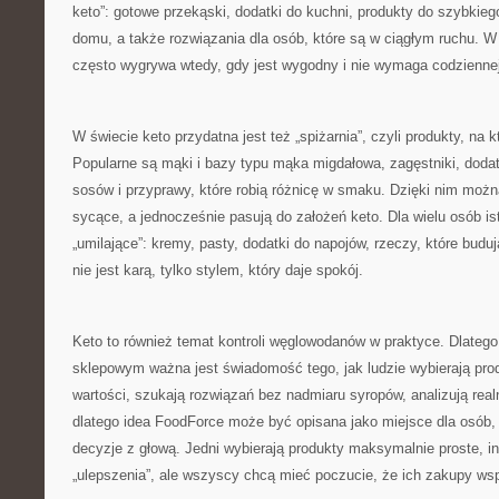
keto”: gotowe przekąski, dodatki do kuchni, produkty do szybkie
domu, a także rozwiązania dla osób, które są w ciągłym ruchu. W 
często wygrywa wtedy, gdy jest wygodny i nie wymaga codziennej 
W świecie keto przydatna jest też „spiżarnia”, czyli produkty, na k
Popularne są mąki i bazy typu mąka migdałowa, zagęstniki, dodat
sosów i przyprawy, które robią różnicę w smaku. Dzięki nim można
sycące, a jednocześnie pasują do założeń keto. Dla wielu osób is
„umilające”: kremy, pasty, dodatki do napojów, rzeczy, które budują
nie jest karą, tylko stylem, który daje spokój.
Keto to również temat kontroli węglowodanów w praktyce. Dlateg
sklepowym ważna jest świadomość tego, jak ludzie wybierają prod
wartości, szukają rozwiązań bez nadmiaru syropów, analizują real
dlatego idea FoodForce może być opisana jako miejsce dla osób
decyzje z głową. Jedni wybierają produkty maksymalnie proste, in
„ulepszenia”, ale wszyscy chcą mieć poczucie, że ich zakupy wspi