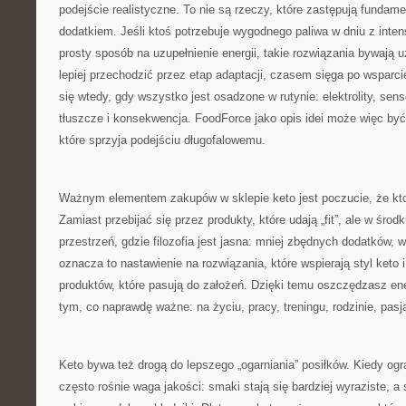
podejście realistyczne. To nie są rzeczy, które zastępują fundam
dodatkiem. Jeśli ktoś potrzebuje wygodnego paliwa w dniu z inte
prosty sposób na uzupełnienie energii, takie rozwiązania bywają u
lepiej przechodzić przez etap adaptacji, czasem sięga po wsparci
się wtedy, gdy wszystko jest osadzone w rutynie: elektrolity, sen
tłuszcze i konsekwencja. FoodForce jako opis idei może więc być
które sprzyja podejściu długofalowemu.
Ważnym elementem zakupów w sklepie keto jest poczucie, że ktoś
Zamiast przebijać się przez produkty, które udają „fit”, ale w śro
przestrzeń, gdzie filozofia jest jasna: mniej zbędnych dodatków, w
oznacza to nastawienie na rozwiązania, które wspierają styl ket
produktów, które pasują do założeń. Dzięki temu oszczędzasz ene
tym, co naprawdę ważne: na życiu, pracy, treningu, rodzinie, pasj
Keto bywa też drogą do lepszego „ogarniania” posiłków. Kiedy og
często rośnie waga jakości: smaki stają się bardziej wyraziste, a