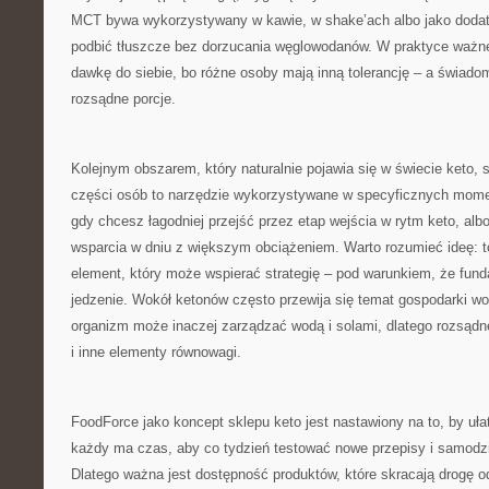
MCT bywa wykorzystywany w kawie, w shake’ach albo jako dodat
podbić tłuszcze bez dorzucania węglowodanów. W praktyce ważn
dawkę do siebie, bo różne osoby mają inną tolerancję – a świad
rozsądne porcje.
Kolejnym obszarem, który naturalnie pojawia się w świecie keto,
części osób to narzędzie wykorzystywane w specyficznych momen
gdy chcesz łagodniej przejść przez etap wejścia w rytm keto, alb
wsparcia w dniu z większym obciążeniem. Warto rozumieć ideę: to
element, który może wspierać strategię – pod warunkiem, że fu
jedzenie. Wokół ketonów często przewija się temat gospodarki wo
organizm może inaczej zarządzać wodą i solami, dlatego rozsądn
i inne elementy równowagi.
FoodForce jako koncept sklepu keto jest nastawiony na to, by uł
każdy ma czas, aby co tydzień testować nowe przepisy i samodzie
Dlatego ważna jest dostępność produktów, które skracają drogę od