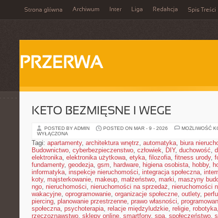
Archiwum
Inter
Liga
Redakcja
Strona główna
Spis Treści
PRZERWA
KETO BEZMIĘSNE I WEGE
POSTED BY ADMIN
POSTED ON MAR - 9 - 2026
MOŻLIWOŚĆ 
WYŁĄCZONA
Tagi:
apartamenty
,
architektura wnętrz
,
automatyka
,
biura nieruc
Budownictwo
,
cyberbezpieczenstwo
,
człowiek
,
DIY
,
duchowość
,
d
elektronika
,
elektronika użytkowa
,
etyka
,
filozofia
,
fitness urody
,
f
fundamenty
,
geodezja
,
gsm
,
hardware
,
higiena osobista
,
hobby
,
h
informatyka
,
inspekcje nieruchomości
,
integracja społeczna
,
inter
koty
,
majsterkowanie
,
makeup
,
małżeństwo
,
marki
,
maszyny bud
ngo
,
nieruchomości
,
nieruchomości na sprzedaż
,
nieruchomości 
wakacyjne
,
oprogramowanie
,
organizacje społeczne
,
outlety
,
perf
piercing
,
planowanie przestrzenne
,
prawo własności
,
programowan
społeczna
,
psychoterapia
,
relacje międzyludzkie
,
religie
,
robotyka
rzeczoznawstwo
,
sklepy online
,
smartfony
,
spa
,
społeczeństwo
,
s