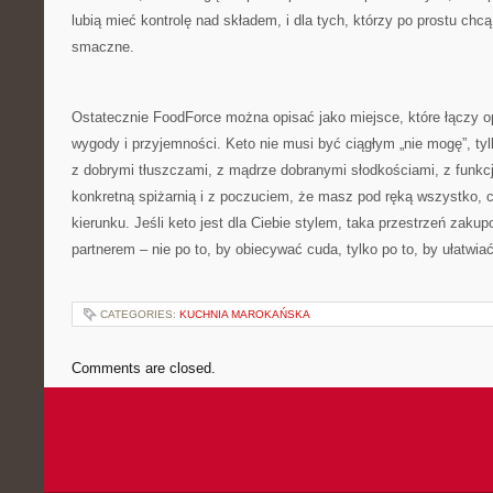
lubią mieć kontrolę nad składem, i dla tych, którzy po prostu chcą
smaczne.
Ostatecznie FoodForce można opisać jako miejsce, które łączy op
wygody i przyjemności. Keto nie musi być ciągłym „nie mogę”, ty
z dobrymi tłuszczami, z mądrze dobranymi słodkościami, z funkc
konkretną spiżarnią i z poczuciem, że masz pod ręką wszystko, c
kierunku. Jeśli keto jest dla Ciebie stylem, taka przestrzeń za
partnerem – nie po to, by obiecywać cuda, tylko po to, by ułatwi
CATEGORIES:
KUCHNIA MAROKAŃSKA
Comments are closed.