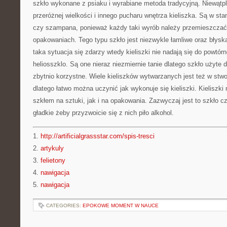
szkło wykonane z psiaku i wyrabiane metoda tradycyjną. Niewątpl
przeróżnej wielkości i innego pucharu wnętrza kieliszka. Są w sta
czy szampana, ponieważ każdy taki wyrób należy przemieszcza
opakowaniach. Tego typu szkło jest niezwykle łamliwe oraz błyskaw
taka sytuacja się zdarzy wtedy kieliszki nie nadają się do powtór
heliosszklo. Są one nieraz niezmiernie tanie dlatego szkło użyte d
zbytnio korzystne. Wiele kieliszków wytwarzanych jest też w stw
dlatego łatwo można uczynić jak wykonuje się kieliszki. Kielisz
szkłem na sztuki, jak i na opakowania. Zazwyczaj jest to szkło cz
gładkie żeby przyzwoicie się z nich piło alkohol.
1.
http://artificialgrassstar.com/spis-tresci
2.
artykuly
3.
felietony
4.
nawigacja
5.
nawigacja
CATEGORIES:
EPOKOWE MOMENT W NAUCE