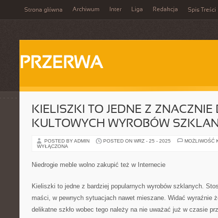
Archiwum
Inter
Liga
Redakcja
Strona główna
Spis Treści
PRZERWA
KIELISZKI TO JEDNE Z ZNACZNIE
KULTOWYCH WYROBÓW SZKLA
POSTED BY ADMIN
POSTED ON WRZ - 25 - 2025
MOŻLIWOŚĆ 
WYŁĄCZONA
Niedrogie meble wolno zakupić też w Internecie
Kieliszki to jedne z bardziej popularnych wyrobów szklanych. Stos
maści, w pewnych sytuacjach nawet mieszane. Widać wyraźnie że 
delikatne szkło wobec tego należy na nie uważać już w czasie prz