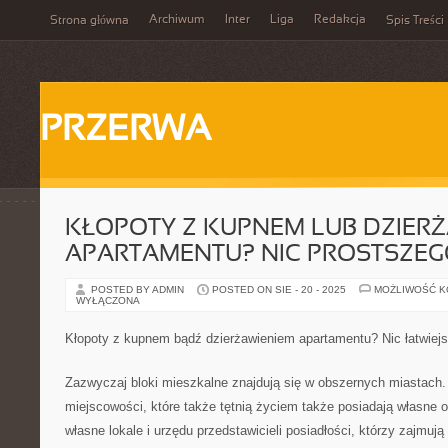
Archiwum
Inter
Liga
Redakcja
Strona główna
Spis Treści
PRZERWA
KŁOPOTY Z KUPNEM LUB DZIER
APARTAMENTU? NIC PROSTSZE
POSTED BY ADMIN
POSTED ON SIE - 20 - 2025
MOŻLIWOŚĆ 
WYŁĄCZONA
Kłopoty z kupnem bądź dzierżawieniem apartamentu? Nic łatwiej
Zazwyczaj bloki mieszkalne znajdują się w obszernych miastach
miejscowości, które także tętnią życiem także posiadają własne 
własne lokale i urzędu przedstawicieli posiadłości, którzy zajmu