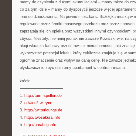
mamy do czynienia z dużymi akumulacjami – mamy także do czyn
co za tym idzie – mamy do dyspozycji jeszcze więcej apartament
inne do dzierżawienia. Na pewno mieszkania Białołęka muszą w n
regulowane przez środki masowego przekazu oraz przez samych pr
zaprzątają się ich opieką oraz wszystkimi innymi czynnościami 
zbycia. Niestety, niemniej jednak nie zawsze Kowalski wie, na cz
akcji wkracza fachowy przedstawiciel nieruchomości ,jaki zna się n
wykorzystać potencjał lokalu, który cyklicznie znajduje się w s
ogromne znaczenie oraz wpływ na daną cenę. Nie zawsze jednakże
błyskawicznie zbyć obszerny apartament w centrum miasta.
źródło:
———————————
1.
http://turm-spellen.de
2.
odwiedź witrynę
3.
http://twitterlounge.de
4.
http://twosakura.info
5.
http://uarating.info