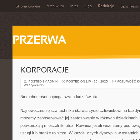
Archiwum
Inter
Liga
Redakcja
Strona główna
Spis Treści
PRZERWA
KORPORACJE
POSTED BY ADMIN
POSTED ON LIP - 20 - 2025
MOŻLIWOŚĆ 
WYŁĄCZONA
Nieruchomości najbogatszych ludzi świata
Najnowocześniejsza technika ułatwia życie człowiekowi na każdy
możemy zaobserwować jej zastosowanie w różnych dziedzinach lu
potwierdzają mieszalniki atex. Również jeżeli weźmiemy pod uwa
usługi lub branżę rolniczą. W każdej z tych dyscyplin w ostatnich