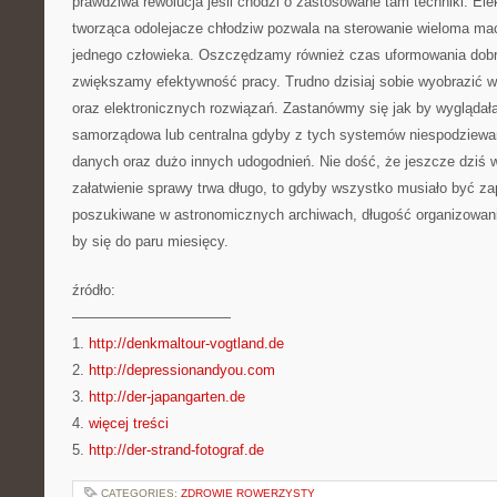
prawdziwa rewolucja jeśli chodzi o zastosowane tam techniki. El
tworząca odolejacze chłodziw pozwala na sterowanie wieloma ma
jednego człowieka. Oszczędzamy również czas uformowania dobr
zwiększamy efektywność pracy. Trudno dzisiaj sobie wyobrazić 
oraz elektronicznych rozwiązań. Zastanówmy się jak by wyglądał
samorządowa lub centralna gdyby z tych systemów niespodziewan
danych oraz dużo innych udogodnień. Nie dość, że jeszcze dziś w
załatwienie sprawy trwa długo, to gdyby wszystko musiało być za
poszukiwane w astronomicznych archiwach, długość organizowan
by się do paru miesięcy.
źródło:
———————————
1.
http://denkmaltour-vogtland.de
2.
http://depressionandyou.com
3.
http://der-japangarten.de
4.
więcej treści
5.
http://der-strand-fotograf.de
CATEGORIES:
ZDROWIE ROWERZYSTY