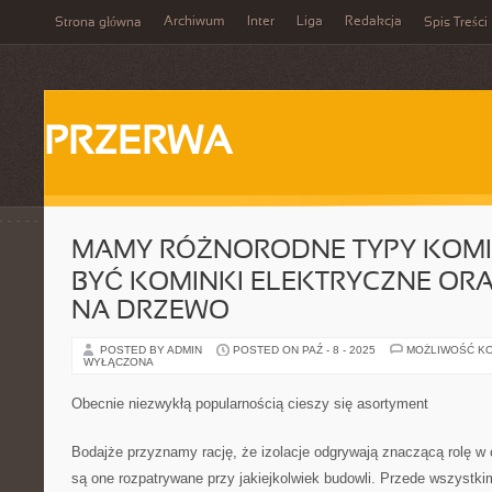
Archiwum
Inter
Liga
Redakcja
Strona główna
Spis Treści
PRZERWA
MAMY RÓŻNORODNE TYPY KOM
BYĆ KOMINKI ELEKTRYCZNE ORA
NA DRZEWO
POSTED BY ADMIN
POSTED ON PAŹ - 8 - 2025
MOŻLIWOŚĆ K
WYŁĄCZONA
Obecnie niezwykłą popularnością cieszy się asortyment
Bodajże przyznamy rację, że izolacje odgrywają znaczącą rolę w ca
są one rozpatrywane przy jakiejkolwiek budowli. Przede wszystk