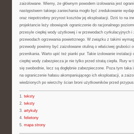
zaizolowane. Wiemy, że głównym powodem izolowania jest ogranic
następstwem takiego zaniechania mogło być zredukowanie wydajno
oraz niepotrzebny przyrost kosztów jej eksploatacji. Dziś to na i
projektancie leży obowiązek ograniczenie do racjonalnego poziomu
przesyle ciepłej wody użytkowej i w przewodach cyrkulacyjnych i 
przewodach ogrzewania powietrznego. W związku z takimi wyma
przewody powinny być zaizolowane otuliną o właściwej grubości 
przenikania. Warto upić też pianki pur. Takie izolowanie instalacji
ciepłej wody zabezpiecza je nie tylko przed stratą ciepła. Rury w ta
się swobodnie, lecz są dogłębnie zabezpieczone. Poza tym taka iz
na ograniczenie hałasu akompaniującego ich eksploatacji, a zaizo
wiedzionych po wierzchy ścian broni użytkowników przed przypu
1.
teksty
2.
teksty
3.
artykuly
4.
felietony
5.
mapa strony