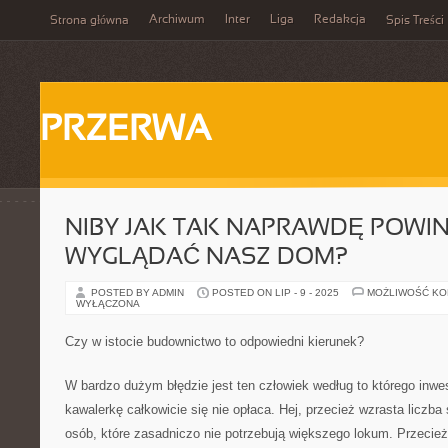
Archiwum
Inter
Liga
Redakcja
Strona główna
Spis Treści
PRZERWA
NIBY JAK TAK NAPRAWDĘ POWIN
WYGLĄDAĆ NASZ DOM?
POSTED BY ADMIN
POSTED ON LIP - 9 - 2025
MOŻLIWOŚĆ K
WYŁĄCZONA
Czy w istocie budownictwo to odpowiedni kierunek?
W bardzo dużym błędzie jest ten człowiek według to którego inwe
kawalerkę całkowicie się nie opłaca. Hej, przecież wzrasta liczba
osób, które zasadniczo nie potrzebują większego lokum. Przecie