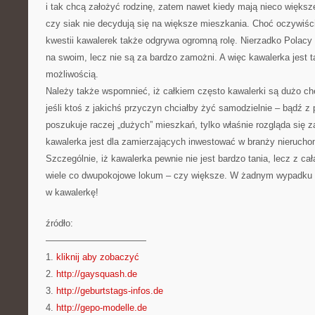
i tak chcą założyć rodzinę, zatem nawet kiedy mają nieco większ
czy siak nie decydują się na większe mieszkania. Choć oczywiśc
kwestii kawalerek także odgrywa ogromną rolę. Nierzadko Polac
na swoim, lecz nie są za bardzo zamożni. A więc kawalerka jest 
możliwością.
Należy także wspomnieć, iż całkiem często kawalerki są dużo ch
jeśli ktoś z jakichś przyczyn chciałby żyć samodzielnie – bądź z 
poszukuje raczej „dużych” mieszkań, tylko właśnie rozgląda się z
kawalerka jest dla zamierzających inwestować w branży nierucho
Szczególnie, iż kawalerka pewnie nie jest bardzo tania, lecz z ca
wiele co dwupokojowe lokum – czy większe. W żadnym wypadku n
w kawalerkę!
źródło:
———————————
1.
kliknij aby zobaczyć
2.
http://gaysquash.de
3.
http://geburtstags-infos.de
4.
http://gepo-modelle.de