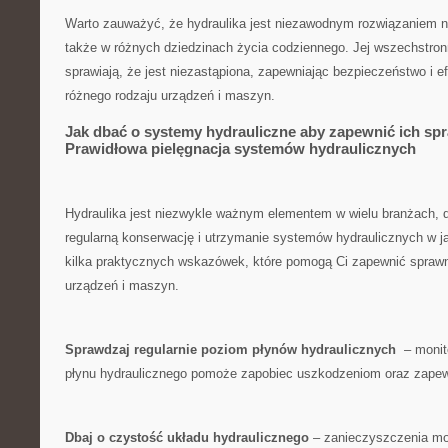
Warto zauważyć, że hydraulika jest niezawodnym rozwiązaniem nie
także w​ różnych dziedzinach życia codziennego. Jej⁣ wszechstron
⁣sprawiają, że jest⁣ niezastąpiona, zapewniając bezpieczeństwo i 
różnego rodzaju urządzeń i maszyn.
Jak​ dbać o​ systemy hydrauliczne aby zapewnić ich sp
Prawidłowa pielęgnacja systemów hydraulicznych
Hydraulika jest niezwykle ważnym ​elementem w wielu branżach,⁣ d
regularną konserwację i⁤ utrzymanie‌ systemów hydraulicznych ‌w j
kilka ‍praktycznych wskazówek, które pomogą⁤ Ci zapewnić​ sprawne
urządzeń i maszyn.
Sprawdzaj regularnie poziom płynów hydraulicznych
‌ – monit
płynu⁤ hydraulicznego pomoże⁢ zapobiec uszkodzeniom oraz ‍zape
Dbaj o czystość układu hydraulicznego
– zanieczyszczenia mo