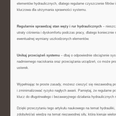
elementów hydraulicznych, dlatego regularne ⁢czyszczenie ⁢filtrów i 
kluczowa dla utrzymania sprawności systemu.
Regularnie sprawdzaj stan węży i rur hydraulicznych
– nieszc
utraty ciśnienia i dyskomfortu podczas pracy, dlatego koniecznie 
ewentualnej ​wymiany uszkodzonych elementów.
Unikaj⁣ przeciążeń ⁢systemu
‍– dbaj⁢ o ⁢odpowiednie obciążenie sy
‍nadmiernego naciskania oraz przeciążania urządzeń, co może pro
‌usterek.
Wypełniając te proste ⁣zasady,⁤ możesz ​cieszyć się niezawodną 
i zminimalizować ryzyko nagłych‍ awarii. Pamiętaj,​ że regularne pr
klucz do długotrwałego i bezawaryjnego działania hydraulicznych
Dzięki ⁢przeczytaniu tego artykułu naukowego na temat ‍hydrauliki,
zdobyłeś/aś wiedzę na temat ​niezawodnej ‌siły, która kieruje wi