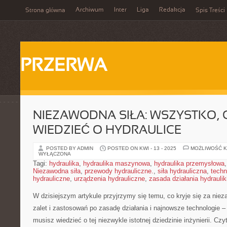
Archiwum
Inter
Liga
Redakcja
Strona główna
Spis Treści
PRZERWA
NIEZAWODNA SIŁA: WSZYSTKO, 
WIEDZIEĆ O HYDRAULICE
POSTED BY ADMIN
POSTED ON KWI - 13 - 2025
MOŻLIWOŚĆ 
WYŁĄCZONA
Tagi:
hydraulika
,
hydraulika maszynowa
,
hydraulika przemysłowa
Niezawodna siła
,
przewody hydrauliczne.
,
siła hydrauliczna
,
techn
hydrauliczne
,
urządzenia hydrauliczne
,
zasada działania hydraulik
W dzisiejszym artykule przyjrzymy się temu, co ‍kryje się za nieza
zalet i zastosowań​ po zasadę działania i najnowsze⁢ technologie –
musisz⁣ wiedzieć o ‍tej ⁤niezwykle istotnej ⁢dziedzinie ​inżynierii. ‌Cz