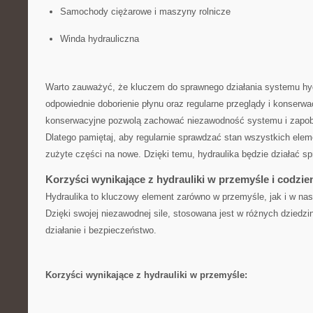
Samochody ​ciężarowe i maszyny rolnicze
Winda hydrauliczna
Warto zauważyć, że kluczem‌ do ‌sprawnego działania systemu hyd
odpowiednie doborienie‍ płynu ‌oraz‍ regularne przeglądy i konserwa
konserwacyjne pozwolą zachować niezawodność systemu i zapob
Dlatego pamiętaj, aby regularnie sprawdzać stan wszystkich ​ele
zużyte części⁤ na nowe. Dzięki temu, hydraulika będzie działać spr
Korzyści wynikające z hydrauliki w przemyśle i codzi
Hydraulika to ​kluczowy element zarówno ​w⁤ przemyśle, ‍jak i w na
Dzięki‍ swojej niezawodnej sile, ‌stosowana‍ jest w różnych dziedz
działanie i bezpieczeństwo.
Korzyści wynikające z ⁣hydrauliki‌ w przemyśle: