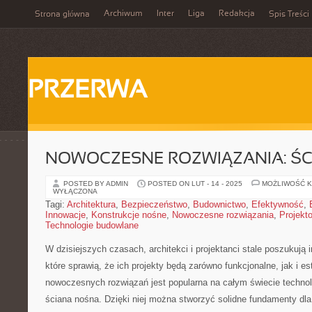
Archiwum
Inter
Liga
Redakcja
Strona główna
Spis Treści
PRZERWA
NOWOCZESNE ROZWIĄZANIA: Ś
POSTED BY ADMIN
POSTED ON LUT - 14 - 2025
MOŻLIWOŚĆ 
WYŁĄCZONA
Tagi:
Architektura
,
Bezpieczeństwo
,
Budownictwo
,
Efektywność
,
Innowacje
,
Konstrukcje nośne
,
Nowoczesne rozwiązania
,
Projekt
Technologie budowlane
W dzisiejszych czasach, architekci i ⁤projektanci stale⁣ poszukuj
które ⁤sprawią, że ⁣ich projekty będą zarówno funkcjonalne,‍ jak i 
⁣nowoczesnych rozwiązań jest popularna na⁢ całym świecie technolo
‍ściana nośna. Dzięki niej można stworzyć solidne fundamenty dla