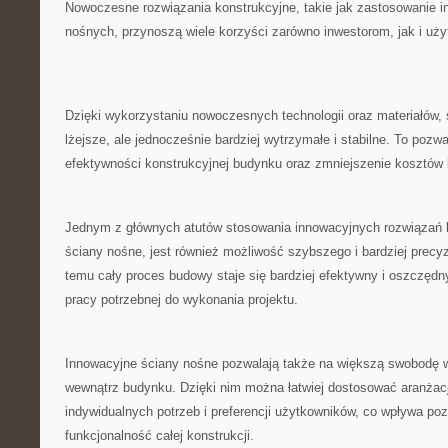
Nowoczesne rozwiązania konstrukcyjne,⁣ takie jak zastosowanie⁢ 
nośnych, przynoszą wiele korzyści zarówno inwestorom, jak ​i u
Dzięki wykorzystaniu nowoczesnych technologii oraz‌ materiałów, ⁢
lżejsze, ale jednocześnie bardziej wytrzymałe ‍i stabilne. ⁣To ‌pozwa
efektywności​ konstrukcyjnej budynku oraz zmniejszenie kosztów
Jednym z głównych atutów stosowania ‍innowacyjnych rozwiązań k
ściany nośne, jest również⁤ możliwość szybszego‍ i bardziej precy
temu cały proces ⁢budowy staje się ⁤bardziej efektywny i oszczęd
pracy ⁣potrzebnej ⁤do wykonania projektu.
Innowacyjne ściany nośne⁣ pozwalają także na większą swobodę w
wewnątrz ⁤budynku. Dzięki​ nim można łatwiej ⁤dostosować aranża
indywidualnych potrzeb ⁢i preferencji użytkowników, ⁢co wpływa ⁤po
funkcjonalność​ całej konstrukcji.