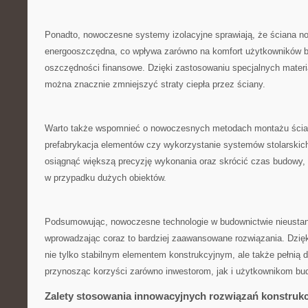
Ponadto, nowoczesne systemy ‍izolacyjne⁢ sprawiają, że ściana⁤ no
energooszczędna, co​ wpływa zarówno na komfort​ użytkowników bu
⁢oszczędności finansowe. Dzięki zastosowaniu specjalnych materi
można‍ znacznie zmniejszyć⁤ straty ‍ciepła przez ściany.
Warto także⁣ wspomnieć o nowoczesnych metodach montażu ścian 
prefabrykacja elementów czy wykorzystanie systemów stolarskich
osiągnąć ‌większą ‍precyzję wykonania oraz skrócić ‌czas⁣ budowy, 
w przypadku ⁤dużych ⁤obiektów.
Podsumowując,‍ nowoczesne ⁣technologie w budownictwie nieustann
wprowadzając coraz to bardziej zaawansowane rozwiązania. ‌Dzięki
nie tylko stabilnym elementem konstrukcyjnym, ale także ⁤pełnią 
przynosząc korzyści zarówno inwestorom, jak i‍ użytkownikom bu
Zalety stosowania​ innowacyjnych rozwiązań konstruk