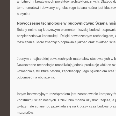
ambitnych i kreatywnych ​projektów‌ architektonicznych. Dlatego dzi
temu tematowi i dowiemy się, dlaczego ściana‍ nośna jest⁤ kluc
budynku.
Nowoczesne technologie w budownictwie:‍ Ściana noś
Ściany nośne są kluczowym elementem każdej budowli, zapewniaj
bezpieczeństwo konstrukcji. Dzięki nowoczesnym technologiom, ⁣d
rozwiązania, które znacząco poprawiają jakość oraz trwałość‌ ści
Jednym ‍z najbardziej powszechnych materiałów⁤ stosowanych ​w b
Nowoczesne ​technologie umożliwiają ⁢jednak produkcję ⁣włókien szk
wzmacniają strukturę betonu, ‍zapobiegając jego pęknięciom oraz
odporność na obciążenia.
Innym innowacyjnym rozwiązaniem‌ jest zastosowanie kompozytó
⁣konstrukcji ⁢ścian ⁣nośnych.‍ Dzięki ‍nim można ⁤uzyskać lżejsze,‌ 
wytrzymałe ⁤ściany, ‌co przekłada się na krótszy czas budowy oraz
materiałów.