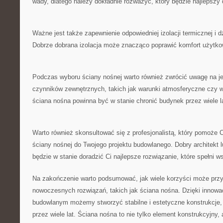
wady, dlatego należy dokładnie rozważyć, który będzie najlepszy d
Ważne ⁤jest także zapewnienie odpowiedniej izolacji‌ termicznej i 
Dobrze⁤ dobrana izolacja może znacząco poprawić komfort użytk
Podczas wyboru ⁣ściany⁣ nośnej ⁢warto również zwrócić uwagę na j
czynników zewnętrznych, takich jak warunki atmosferyczne czy 
ściana nośna powinna być w stanie⁤ chronić budynek przez ‌wiele l
Warto ‌również skonsultować się z profesjonalistą, który pomoże C
ściany nośnej do ⁣Twojego projektu budowlanego. Dobry⁤ architekt 
będzie w stanie doradzić Ci najlepsze rozwiązanie, które spełni 
Na zakończenie warto ⁢podsumować, jak ​wiele korzyści​ może prz
nowoczesnych rozwiązań, takich jak ściana nośna. ‌Dzięki innow
‍budowlanym⁣ możemy stworzyć stabilne ‍i estetyczne⁤ konstrukcje, 
przez⁢ wiele lat. Ściana nośna ‍to nie ‍tylko element konstrukcyjn