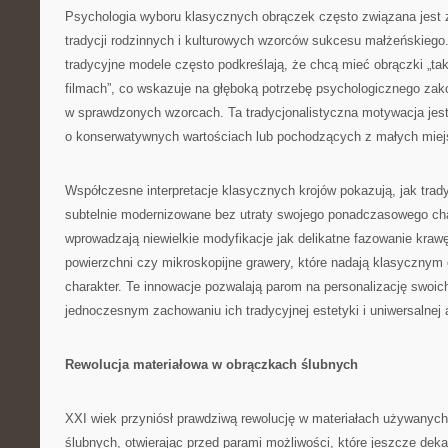
Psychologia wyboru klasycznych obrączek często związana jest 
tradycji rodzinnych i kulturowych wzorców sukcesu małżeńskiego
tradycyjne modele często podkreślają, że chcą mieć obrączki „taki
filmach”, co wskazuje na głęboką potrzebę psychologicznego zak
w sprawdzonych wzorcach. Ta tradycjonalistyczna motywacja jest
o konserwatywnych wartościach lub pochodzących z małych miej
Współczesne interpretacje klasycznych krojów pokazują, jak tra
subtelnie modernizowane bez utraty swojego ponadczasowego char
wprowadzają niewielkie modyfikacje jak delikatne fazowanie krawę
powierzchni czy mikroskopijne grawery, które nadają klasycznym
charakter. Te innowacje pozwalają parom na personalizację swoic
jednoczesnym zachowaniu ich tradycyjnej estetyki i uniwersalnej 
Rewolucja materiałowa w obrączkach ślubnych
XXI wiek przyniósł prawdziwą rewolucję w materiałach używanych
ślubnych, otwierając przed parami możliwości, które jeszcze de