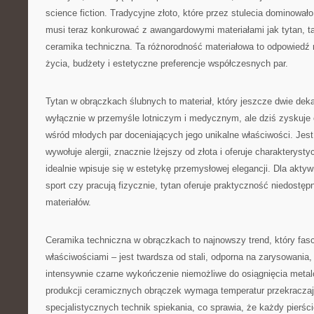
science fiction. Tradycyjne złoto, które przez stulecia dominowało
musi teraz konkurować z awangardowymi materiałami jak tytan, ta
ceramika techniczna. Ta różnorodność materiałowa to odpowiedź n
życia, budżety i estetyczne preferencje współczesnych par.
Tytan w obrączkach ślubnych to materiał, który jeszcze dwie de
wyłącznie w przemyśle lotniczym i medycznym, ale dziś zyskuje
wśród młodych par doceniających jego unikalne właściwości. Jest 
wywołuje alergii, znacznie lżejszy od złota i oferuje charakterys
idealnie wpisuje się w estetykę przemysłowej elegancji. Dla aktyw
sport czy pracują fizycznie, tytan oferuje praktyczność niedostęp
materiałów.
Ceramika techniczna w obrączkach to najnowszy trend, który fas
właściwościami – jest twardsza od stali, odporna na zarysowania, n
intensywnie czarne wykończenie niemożliwe do osiągnięcia met
produkcji ceramicznych obrączek wymaga temperatur przekracza
specjalistycznych technik spiekania, co sprawia, że każdy pierści