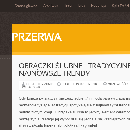
Archiwum
Inter
Liga
Redakcja
Strona główna
Spis Treści
PRZERWA
OBRĄCZKI ŚLUBNE – TRADYCYJNE
NAJNOWSZE TRENDY
POSTED BY ADMIN
POSTED ON CZE - 5 - 2025
MOŻLIWOŚĆ K
WYŁĄCZONA
Gdy księża pytają „czy bierzesz sobie…” i młoda para wyciąga m
momencie tysiące lat tradycji spotykają się z najnowszymi trenda
małym złotym kręgu. Obrączka ślubna to jedyny element ceremonii
resztę życia, dlatego jej wybór stał się jedną z najważniejszych 
ślubu – równie istotną jak wybór sali czy sukni.