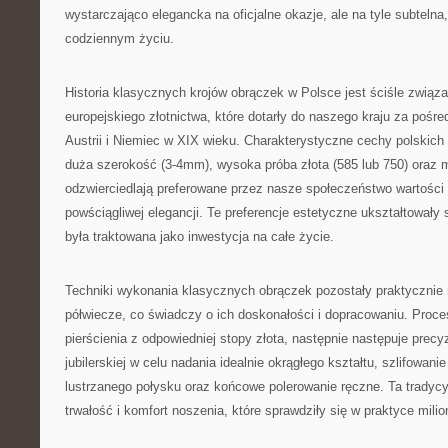
wystarczająco elegancka na oficjalne okazje, ale na tyle subteln
codziennym życiu.
Historia klasycznych krojów obrączek w Polsce jest ściśle związa
europejskiego złotnictwa, które dotarły do naszego kraju za pośr
Austrii i Niemiec w XIX wieku. Charakterystyczne cechy polskic
duża szerokość (3-4mm), wysoka próba złota (585 lub 750) oraz 
odzwierciedlają preferowane przez nasze społeczeństwo wartości t
powściągliwej elegancji. Te preferencje estetyczne ukształtowały 
była traktowana jako inwestycja na całe życie.
Techniki wykonania klasycznych obrączek pozostały praktycznie 
półwiecze, co świadczy o ich doskonałości i dopracowaniu. Proc
pierścienia z odpowiedniej stopy złota, następnie następuje precy
jubilerskiej w celu nadania idealnie okrągłego kształtu, szlifowan
lustrzanego połysku oraz końcowe polerowanie ręczne. Ta tradycy
trwałość i komfort noszenia, które sprawdziły się w praktyce mil