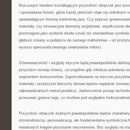
Kluczowym trendem kształtującym przyszłość obrączek jest rosną
i opowiadania historii, gdzie każdy pierścień staje się unikalnym
opowiadającym historię konkretnej pary. Czy poprzez grawerowan
materiały, czy innowacyjne elementy projektowe, współczesne obr
postrzegane jako osobiste dzieła sztuki niż standardowe symbole.
głębsze zmiany w podejściu do samego małżeństwa – od zinstytu
wysoce spersonalizowanego świętowania miłości.
Zrównoważoność i względy etyczne będą prawdopodobnie definiu
przyszłym rozwoju branży, szczególnie gdy młodsze pokolenia s
segmentem konsumentów. Zapotrzebowanie na etyczne pozyskiw
materiały i przejrzyste łańcuchy dostaw będzie napędzać innowacj
odpowiedzialnych metod produkcji. Jednocześnie postęp technolo
przesuwać granice tego, co możliwe pod względem funkcjonalności
Przyszłość obrączek ślubnych prawdopodobnie będzie charakter
różnorodnością i personalizacją, ale fundamentalna symboliczna 
metalowych kręgów pozostanie niezmieniona. Bez względu na mate