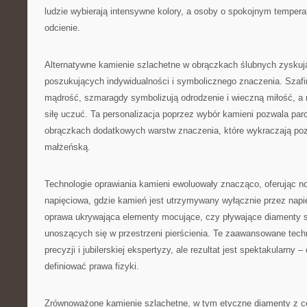
ludzie wybierają intensywne kolory, a osoby o spokojnym tempera
odcienie.
Alternatywne kamienie szlachetne w obrączkach ślubnych zyskuj
poszukujących indywidualności i symbolicznego znaczenia. Szafir
mądrość, szmaragdy symbolizują odrodzenie i wieczną miłość, a r
siłę uczuć. Ta personalizacja poprzez wybór kamieni pozwala p
obrączkach dodatkowych warstw znaczenia, które wykraczają p
małżeńską.
Technologie oprawiania kamieni ewoluowały znacząco, oferując n
napięciowa, gdzie kamień jest utrzymywany wyłącznie przez napię
oprawa ukrywająca elementy mocujące, czy pływające diamenty st
unoszących się w przestrzeni pierścienia. Te zaawansowane tech
precyzji i jubilerskiej ekspertyzy, ale rezultat jest spektakularny –
definiować prawa fizyki.
Zrównoważone kamienie szlachetne, w tym etyczne diamenty z ce