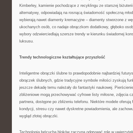
Kimberley, kamienie pochodzące z recyklingu ze starszej biżuterii
alternatywy, odpowiadają na rosnącą świadomość społeczną młody
wybierają nawet diamenty kremacyjne – diamenty stworzone z w
ukochanych osób, co nadaje obrączkom dodatkowy, głęboko osob
wybory odzwierciedlają szersze trendy w kierunku świadomej kon
luksusu.
Trendy technologiczne kształtujące przyszłość
Inteligentne obrączki ślubne to prawdopodobnie najbardziej futury
obrączek ślubnych, gdzie tradycyjne symbole miłości zyskują fun
jeszcze dekadę temu należały do fantastyki naukowej. Pierścien
zbliżeniowe mogą przechowywać cyfrowe listy miłosne, zdjęcia cz
partnera, dostępne po zbliżeniu telefonu. Niektóre modele oferują
kondycji, stresu czy nawet dyskretne powiadomienia, ale zachow
wygląd złotej obrączki.
Technologia łańcucha bloków zaczyna odgrywać rolę w uwierzytelni