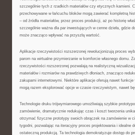
szczególnie tych z rzadkich materiałów czy etycznych kamieni. C
przechowywane w łańcuchu bloków mogą zawierać kompletną histo
– od źródła materiałów, przez proces produkcji, aż po historię właśc
szczególnie ważna dla par inwestujących w cenne dzieła, gdzie 
może znacząco wpływać na przyszłą wartość.
Aplikacje rzeczywistości rozszerzonej rewolucjonizują proces wy
parom na wirtualne przymierzanie w komforcie własnego domu. 
rzeczywistości rozszerzonej pozwalają na realistyczną wizualizac
materiałów i rozmiarów na prawdziwych dłoniach, znacząco redu
zakupami internetowymi. Niektóre aplikacje oferują nawet funkcje
mogą razem eksplorować opcje w czasie rzeczywistym, nawet bę
Technologie druku trójwymiarowego umożliwiają szybkie prototyp
zamówienie, dramatycznie redukując czas i koszt tworzenia unika
otrzymać fizyczne prototypy swoich obrączek na zamówienie w ci
tygodni, pozwalając na iteracyjny proces projektowania i idealne 
ostateczną produkcją. Ta technologia demokratyzuje dostęp do pro