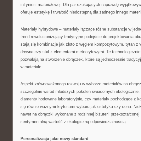
inżynierii materiałowej. Dla par szukających naprawdę wyjątkowy
oferuje estetykę i trwałość niedostępną dla żadnego innego materi
Materiały hybrydowe – materiały łączące różne substancje w jedne
trend rewolucjonizujący tradycyjne podejście do projektowania ob
stają się kombinacje jak złoto z węglem kompozytowym, tytan z
drewna czy stal z elementami meteorytowymi. Te technologiczni
pozwalają na stworzenie obrączek, które są jednocześnie tradycyj
w materiale.
Aspekt zrównoważonego rozwoju w wyborze materiałów na obrącz
szczególnie wśród młodszych pokoleń świadomych ekologicznie. 
diamenty hodowane laboratoryjnie, czy materiały pochodzące z ko
się równie ważnymi kryteriami wyboru jak estetyka czy cena. Niek
nawet na obrączki wykonane z rodzinnej biżuterii przekształconej p
sentymentalną wartość z ekologiczną odpowiedzialnością.
Personalizacja jako nowy standard