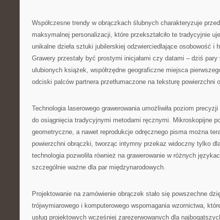
Współczesne trendy w obrączkach ślubnych charakteryzuje prze
maksymalnej personalizacji, które przekształciło te tradycyjnie u
unikalne dzieła sztuki jubilerskiej odzwierciedlające osobowość i h
Grawery przestały być prostymi inicjałami czy datami – dziś pary 
ulubionych książek, współrzędne geograficzne miejsca pierwszeg
odciski palców partnera przetłumaczone na teksturę powierzchni o
Technologia laserowego grawerowania umożliwiła poziom precyzji
do osiągnięcia tradycyjnymi metodami ręcznymi. Mikroskopijne p
geometryczne, a nawet reprodukcje odręcznego pisma można ter
powierzchni obrączki, tworząc intymny przekaz widoczny tylko dl
technologia pozwoliła również na grawerowanie w różnych językach
szczególnie ważne dla par międzynarodowych.
Projektowanie na zamówienie obrączek stało się powszechne dzię
trójwymiarowego i komputerowego wspomagania wzornictwa, któr
usług projektowych wcześniej zarezerwowanych dla najbogatszyc