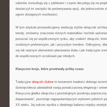
salonów, konsultują się z jubilerami i często decydują się na proj
dostarczył im narzędzi do porównywania opcji, ale jednocześnie 
ogrom dostępnych możliwości.
W tym artykule przeanalizujemy ewolucję stylów obrączek od kl
trendy, omówimy znaczenie różnych materiałów i technik wykonan
poruszać się po współczesnym rynku, aby znaleźć obrączki, któ
osobistym preferencjom, jak i przyszłym trendom. Odkryjemy, dl
się tak ważnym elementem planowania ślubu i jak tradycyjne rzemi
do współczesnych oczekiwań par młodych.
Klasyczne kroje, które przetrwały próbę czasu
Tradycyjne
obrączki ślubne
to testament trwałości dobrego wzorni
dziesięciolecia udowadniał swoją ponadczasową elegancję i uniwe
Klasyczna gładka obrączka o prostokątnym przekroju poprzeczn
dopasowanie”, pozostaje najpopularniejszym wyborem polskich pa
XX wieku. Jej sukces wynika z idealnego balansu między estetyką