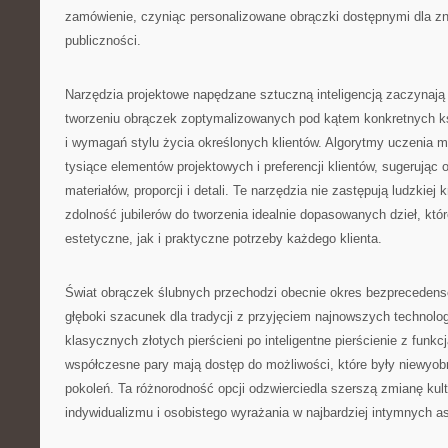
zamówienie, czyniąc personalizowane obrączki dostępnymi dla zn
publiczności.
Narzędzia projektowe napędzane sztuczną inteligencją zaczynają
tworzeniu obrączek zoptymalizowanych pod kątem konkretnych ksz
i wymagań stylu życia określonych klientów. Algorytmy uczenia 
tysiące elementów projektowych i preferencji klientów, sugerując
materiałów, proporcji i detali. Te narzędzia nie zastępują ludzkiej
zdolność jubilerów do tworzenia idealnie dopasowanych dzieł, któ
estetyczne, jak i praktyczne potrzeby każdego klienta.
Świat obrączek ślubnych przechodzi obecnie okres bezprecedens
głęboki szacunek dla tradycji z przyjęciem najnowszych technologi
klasycznych złotych pierścieni po inteligentne pierścienie z funkc
współczesne pary mają dostęp do możliwości, które były niewyob
pokoleń. Ta różnorodność opcji odzwierciedla szerszą zmianę kul
indywidualizmu i osobistego wyrażania w najbardziej intymnych a