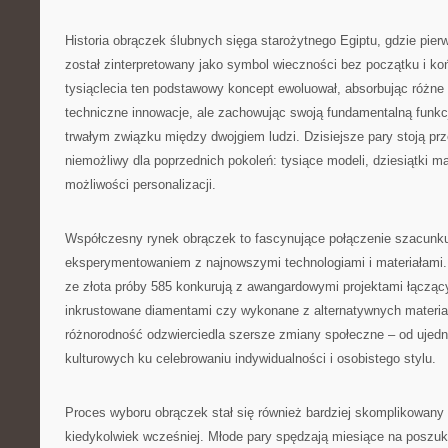
Historia obrączek ślubnych sięga starożytnego Egiptu, gdzie pierw
został zinterpretowany jako symbol wieczności bez początku i ko
tysiąclecia ten podstawowy koncept ewoluował, absorbując różne 
techniczne innowacje, ale zachowując swoją fundamentalną funkc
trwałym związku między dwojgiem ludzi. Dzisiejsze pary stoją pr
niemożliwy dla poprzednich pokoleń: tysiące modeli, dziesiątki ma
możliwości personalizacji.
Współczesny rynek obrączek to fascynujące połączenie szacunku 
eksperymentowaniem z najnowszymi technologiami i materiałami.
ze złota próby 585 konkurują z awangardowymi projektami łącząc
inkrustowane diamentami czy wykonane z alternatywnych materiałó
różnorodność odzwierciedla szersze zmiany społeczne – od ujed
kulturowych ku celebrowaniu indywidualności i osobistego stylu.
Proces wyboru obrączek stał się również bardziej skomplikowany 
kiedykolwiek wcześniej. Młode pary spędzają miesiące na poszuk