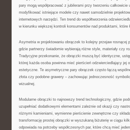
pary mogą współpracować z jubilerami przy tworzeniu całkowicie 
modyfikować istniejące modele czy nawet samodzielnie projekto
internetowych narzędzi. Ten trend do współtworzenia odzwiercied
w kierunku większej kontroli konsumentów nad produktami, które 
Asymetria w projektowaniu obrączek to kolejny przejaw rosnącej p
gdzie partnerzy świadomie wybierają różne style, materiały czy r
Tradycyjne przekonanie, że obrączki muszą być identyczne, ustępu
której każda osoba powinna mieć pierścień odzwierciedlający jej 
estetyczne. Te asymetryczne pary obrączek często łączą wspólne
złota czy podobne grawery – zachowując jednoczesność symbolic
wizualnej.
Modularne obrączki to najnowszy trend technologiczny, gdzie po
uzupełniać dodatkowymi elementami zależnie od okazji czy nastr
różnymi kamieniami, wymienne pierścienie zewnętrzne czy skład
transformację prostej obrączki w wyszukaną biżuterię w ciągu kil
odpowiada na potrzeby współczesnych par, które chcą mieć jeden