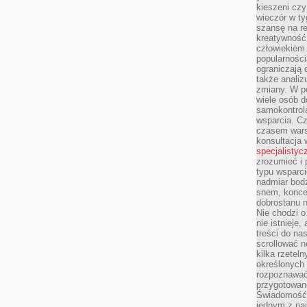
kieszeni cz
wieczór w ty
szansę na re
kreatywność,
człowiekiem
popularnością
ograniczają 
także analiz
zmiany. W po
wiele osób d
samokontrol
wsparcia. Cz
czasem wars
konsultacja 
specjalistyc
zrozumieć i 
typu wsparc
nadmiar bod
snem, koncen
dobrostanu n
Nie chodzi o
nie istnieje
treści do na
scrollować n
kilka rzeteln
określonych
rozpoznawać 
przygotowane
Świadomość 
jednym z naj