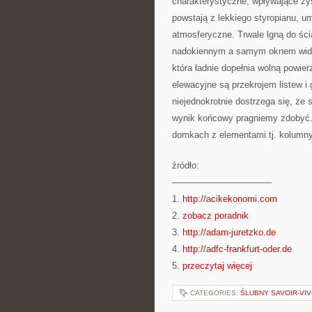
charakterystyczne, wpływające zys
powstają z lekkiego styropianu, 
atmosferyczne. Trwale lgną do śc
nadokiennym a samym oknem widni
która ładnie dopełnia wolną powie
elewacyjne są przekrojem listew 
niejednokrotnie dostrzega się, że s
wynik końcowy pragniemy zdobyć. 
domkach z elementami tj. kolumny
źródło:
———————————
1.
http://acikekonomi.com
2.
zobacz poradnik
3.
http://adam-juretzko.de
4.
http://adfc-frankfurt-oder.de
5.
przeczytaj więcej
CATEGORIES:
ŚLUBNY SAVOIR-VI