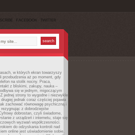
SCRIBE
FACEBOOK
TWITTER
asach, w których ekran towarzyszy
li przebudzenia aż po moment, gdy
lefon na stolik nocny. Praca,
ntakt z bliskimi, zakupy, nauka –
 odbywa się w jednym, migoczącym
 Z jednej strony to wygodne i niezwykle
 drugiej jednak coraz częściej pojawia
 jak zachować równowagę psychiczną i
e rezygnując z dobrodziejstw
 Cyfrowy dobrostan, czyli świadome,
stanie z urządzeń i internetu, staje się
uczowych wyzwań współczesności.
rokiem do odzyskania kontroli nad
em online jest uświadomienie sobie,