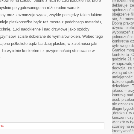
kownie na całość. Jedne z nich to Luki nadokienne, które
ile czasu n
deklaruje, że
umyślnie przygotowanego na różnorodne warunki
społecznośc
obejrzenie f
iany oraz zaznaczają wyraz, zwykle pomiędzy takim łukiem
się, że mówi
eje płaskorzeźba bądź też rozeta z podobnego materiału,
Dobrą prakty
użycia telef
rzchnię. Łuki nadokienne i nad drzwiowe jako ozdoby
wyobrażeń z
i gzymsów, ściśle dobierane do wymiarów okien. Wobec tego
jednocześnie
konkretne d
ą one półkoliste bądź bardziej płaskie, w zależności jaki
cyfrowego do
Granice mog
To wybitnie konkretne i z przyjemnością stosowane w
kontekstu. C
.
godzinie 21 
w naprawdę 
decyzja, że s
wolną od ekr
umiejętność
trakcie spot
dzieckiem. T
jakość – pr
kontrolę nad
osób przekon
nie oznacza 
długie tygod
„detoksu” w 
kieszeni cz
wieczór w ty
VRE
szansę na re
kreatywność,