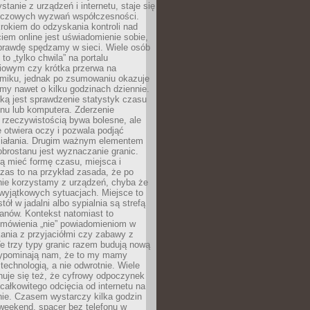
stanie z urządzeń i internetu, staje się
uczowych wyzwań współczesności.
rokiem do odzyskania kontroli nad
em online jest uświadomienie sobie,
aprawdę spędzamy w sieci. Wiele osób
 to „tylko chwila” na portalu
iowym czy krótka przerwa na
ilmiku, jednak po zsumowaniu okazuje
my nawet o kilku godzinach dziennie.
ką jest sprawdzenie statystyk czasu
onu lub komputera. Zderzenie
 rzeczywistością bywa bolesne, ale
 otwiera oczy i pozwala podjąć
ziałania. Drugim ważnym elementem
brostanu jest wyznaczanie granic.
ą mieć formę czasu, miejsca i
zas to na przykład zasada, że po
nie korzystamy z urządzeń, chyba że
wyjątkowych sytuacjach. Miejsce to
tół w jadalni albo sypialnia są strefą
anów. Kontekst natomiast to
 mówienia „nie” powiadomieniom w
kania z przyjaciółmi czy zabawy z
e trzy typy granic razem budują nową
zypominają nam, że to my mamy
 technologią, a nie odwrotnie. Wiele
uje się też, że cyfrowy odpoczynek
całkowitego odcięcia od internetu na
nie. Czasem wystarczy kilka godzin
weekend, spacer bez telefonu w