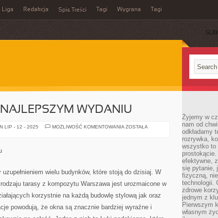
Liga
Redakcja
Tagi
Wygrana
Tagi
Spis Treści
SUB
NAJLEPSZYM WYDANIU
Żyjemy w cz
nam od chwi
OPAKOWANIA
LIP - 12 - 2025
MOŻLIWOŚĆ KOMENTOWANIA
ZOSTAŁA
odkładamy te
W
NAJLEPSZYM
rozrywka, ko
WYDANIU
wszystko to
u
prostokącie.
efektywne, z
się pytanie,
 uzupełnieniem wielu budynków, które stoją do dzisiaj. W
fizyczną, ni
technologii.
 rodzaju tarasy z kompozytu Warszawa jest urozmaicone w
zdrowe korzy
ziałających korzystnie na każdą budowlę stylową jak oraz
jednym z kl
Pierwszym k
acje powodują, że okna są znacznie bardziej wyraźne i
własnym życi