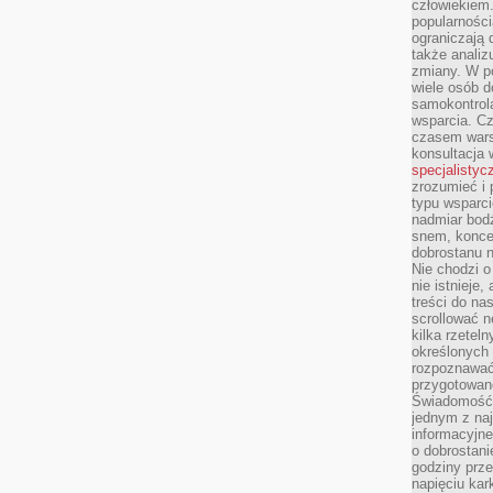
człowiekiem
popularnością
ograniczają 
także analiz
zmiany. W po
wiele osób d
samokontrol
wsparcia. Cz
czasem wars
konsultacja 
specjalistyc
zrozumieć i 
typu wsparc
nadmiar bod
snem, koncen
dobrostanu n
Nie chodzi o
nie istnieje
treści do na
scrollować n
kilka rzeteln
określonych
rozpoznawać 
przygotowane
Świadomość 
jednym z naj
informacyjne
o dobrostanie
godziny prze
napięciu ka