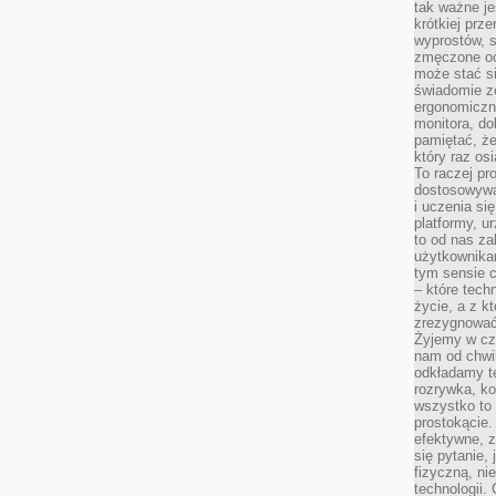
tak ważne je
krótkiej prz
wyprostów, s
zmęczone oc
może stać si
świadomie z
ergonomiczn
monitora, do
pamiętać, że
który raz os
To raczej pr
dostosowywa
i uczenia si
platformy, u
to od nas za
użytkownika
tym sensie c
– które tec
życie, a z 
zrezygnować
Żyjemy w cz
nam od chwi
odkładamy te
rozrywka, ko
wszystko to
prostokącie.
efektywne, z
się pytanie,
fizyczną, ni
technologii.