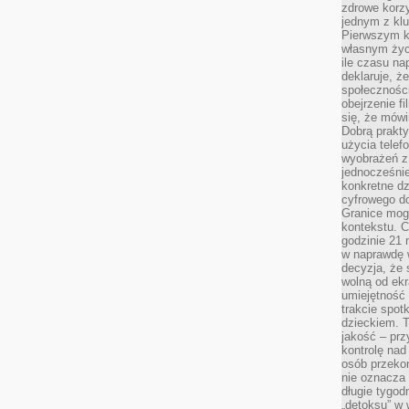
zdrowe korzy
jednym z kl
Pierwszym k
własnym życi
ile czasu n
deklaruje, że
społecznośc
obejrzenie f
się, że mówi
Dobrą prakty
użycia telef
wyobrażeń z
jednocześnie
konkretne d
cyfrowego do
Granice mog
kontekstu. C
godzinie 21 
w naprawdę 
decyzja, że s
wolną od ekr
umiejętność
trakcie spot
dzieckiem. T
jakość – pr
kontrolę nad
osób przekon
nie oznacza 
długie tygod
„detoksu” w 