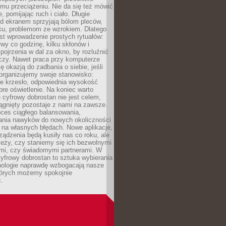
mu przeciążeniu. Nie da się też mówić
, pomijając ruch i ciało. Długie
d ekranem sprzyjają bólom pleców,
rku, problemom ze wzrokiem. Dlatego
st wprowadzenie prostych rytuałów:
erwy co godzinę, kilku skłonów i
pojrzenia w dal za okno, by rozluźnić
zy. Nawet praca przy komputerze
ę okazją do zadbania o siebie, jeśli
organizujemy swoje stanowisko:
e krzesło, odpowiednia wysokość
bre oświetlenie. Na koniec warto
 cyfrowy dobrostan nie jest celem,
iągnięty pozostaje z nami na zawsze.
oces ciągłego balansowania,
nia nawyków do nowych okoliczności
ę na własnych błędach. Nowe aplikacje,
rządzenia będą kusiły nas co roku, ale
leży, czy staniemy się ich bezwolnymi
mi, czy świadomymi partnerami. W
yfrowy dobrostan to sztuka wybierania
hnologie naprawdę wzbogacają nasze
których możemy spokojnie
.