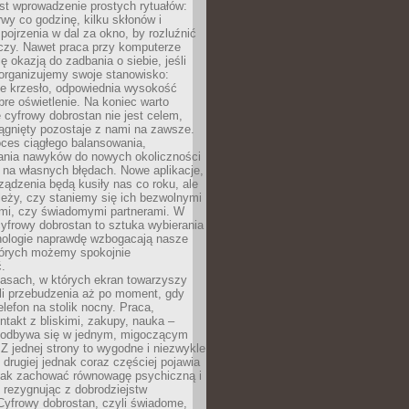
st wprowadzenie prostych rytuałów:
erwy co godzinę, kilku skłonów i
pojrzenia w dal za okno, by rozluźnić
zy. Nawet praca przy komputerze
ę okazją do zadbania o siebie, jeśli
organizujemy swoje stanowisko:
e krzesło, odpowiednia wysokość
bre oświetlenie. Na koniec warto
 cyfrowy dobrostan nie jest celem,
iągnięty pozostaje z nami na zawsze.
oces ciągłego balansowania,
nia nawyków do nowych okoliczności
ę na własnych błędach. Nowe aplikacje,
rządzenia będą kusiły nas co roku, ale
leży, czy staniemy się ich bezwolnymi
mi, czy świadomymi partnerami. W
yfrowy dobrostan to sztuka wybierania
hnologie naprawdę wzbogacają nasze
których możemy spokojnie
.
asach, w których ekran towarzyszy
li przebudzenia aż po moment, gdy
lefon na stolik nocny. Praca,
ntakt z bliskimi, zakupy, nauka –
 odbywa się w jednym, migoczącym
 Z jednej strony to wygodne i niezwykle
 drugiej jednak coraz częściej pojawia
 jak zachować równowagę psychiczną i
e rezygnując z dobrodziejstw
 Cyfrowy dobrostan, czyli świadome,