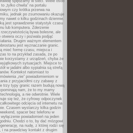
aprawdę spędzamy w sieci. Wiele osób
 to „tylko chwila” na portalu
iowym czy krótka przerwa na
ilmiku, jednak po zsumowaniu okazuje
my nawet o kilku godzinach dziennie.
ką jest sprawdzenie statystyk czasu
onu lub komputera. Zderzenie
 rzeczywistością bywa bolesne, ale
 otwiera oczy i pozwala podjąć
ziałania. Drugim ważnym elementem
brostanu jest wyznaczanie granic.
ą mieć formę czasu, miejsca i
zas to na przykład zasada, że po
nie korzystamy z urządzeń, chyba że
wyjątkowych sytuacjach. Miejsce to
tół w jadalni albo sypialnia są strefą
anów. Kontekst natomiast to
 mówienia „nie” powiadomieniom w
kania z przyjaciółmi czy zabawy z
e trzy typy granic razem budują nową
zypominają nam, że to my mamy
 technologią, a nie odwrotnie. Wiele
uje się też, że cyfrowy odpoczynek
całkowitego odcięcia od internetu na
nie. Czasem wystarczy kilka godzin
weekend, spacer bez telefonu w
y wyłączenie powiadomień na jeden
godniu. Chodzi o to, by dać mózgowi
generację, na nudę, z której rodzi się
 i na prawdziwy kontakt z drugim