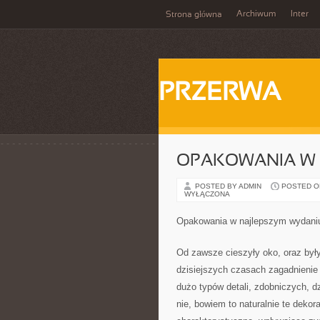
Archiwum
Inter
Strona główna
PRZERWA
OPAKOWANIA W 
POSTED BY ADMIN
POSTED ON 
WYŁĄCZONA
Opakowania w najlepszym wydani
Od zawsze cieszyły oko, oraz były
dzisiejszych czasach zagadnienie
dużo typów detali, zdobniczych, d
nie, bowiem to naturalnie te dekor