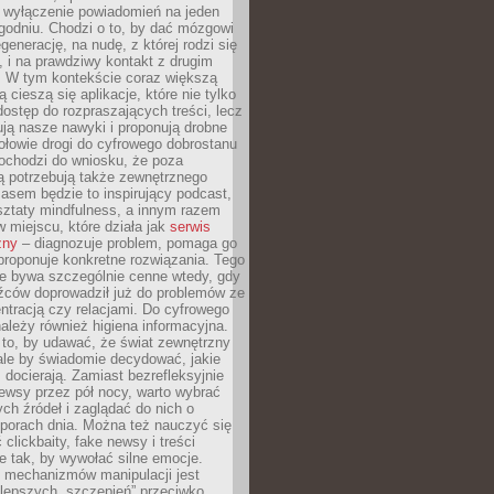
y wyłączenie powiadomień na jeden
godniu. Chodzi o to, by dać mózgowi
generację, na nudę, z której rodzi się
 i na prawdziwy kontakt z drugim
. W tym kontekście coraz większą
 cieszą się aplikacje, które nie tylko
dostęp do rozpraszających treści, lecz
ują nasze nawyki i proponują drobne
łowie drogi do cyfrowego dobrostanu
ochodzi do wniosku, że poza
ą potrzebują także zewnętrznego
asem będzie to inspirujący podcast,
ztaty mindfulness, a innym razem
w miejscu, które działa jak
serwis
zny
– diagnozuje problem, pomaga go
proponuje konkretne rozwiązania. Tego
ie bywa szczególnie cenne wtedy, gdy
źców doprowadził już do problemów ze
tracją czy relacjami. Do cyfrowego
ależy również higiena informacyjna.
 to, by udawać, że świat zewnętrzny
, ale by świadomie decydować, jakie
s docierają. Zamiast bezrefleksyjnie
ewsy przez pół nocy, warto wybrać
ych źródeł i zaglądać do nich o
 porach dnia. Można też nauczyć się
clickbaity, fake newsy i treści
 tak, by wywołać silne emocje.
mechanizmów manipulacji jest
lepszych „szczepień” przeciwko