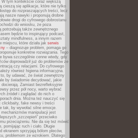
. W tym kontekście coraz większą
 cieszą się aplikacje, które nie tylko
dostęp do rozpraszających treści, lecz
ują nasze nawyki i proponują drobne
łowie drogi do cyfrowego dobrostanu
ochodzi do wniosku, że poza
ą potrzebują także zewnętrznego
asem będzie to inspirujący podcast,
ztaty mindfulness, a innym razem
w miejscu, które działa jak
serwis
zny
– diagnozuje problem, pomaga go
proponuje konkretne rozwiązania. Tego
ie bywa szczególnie cenne wtedy, gdy
źców doprowadził już do problemów ze
tracją czy relacjami. Do cyfrowego
ależy również higiena informacyjna.
 to, by udawać, że świat zewnętrzny
, ale by świadomie decydować, jakie
s docierają. Zamiast bezrefleksyjnie
ewsy przez pół nocy, warto wybrać
ych źródeł i zaglądać do nich o
 porach dnia. Można też nauczyć się
clickbaity, fake newsy i treści
 tak, by wywołać silne emocje.
mechanizmów manipulacji jest
lepszych „szczepień” przeciwko
mu przeciążeniu. Nie da się też mówić
, pomijając ruch i ciało. Długie
d ekranem sprzyjają bólom pleców,
rku, problemom ze wzrokiem. Dlatego