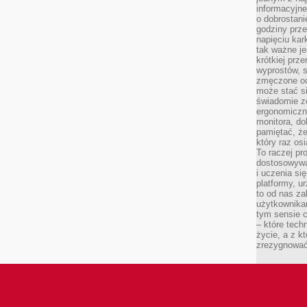
informacyjne
o dobrostanie
godziny prze
napięciu ka
tak ważne je
krótkiej prz
wyprostów, s
zmęczone oc
może stać si
świadomie z
ergonomiczn
monitora, do
pamiętać, że
który raz os
To raczej pr
dostosowywa
i uczenia si
platformy, u
to od nas za
użytkownika
tym sensie c
– które tec
życie, a z 
zrezygnować