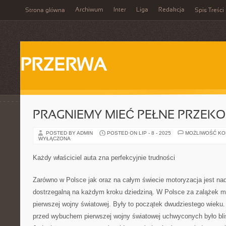
Archiwum
Inter
Liga
Redakcja
Strona główna
Spis Treści
PRZERWA
PRAGNIEMY MIEĆ PEŁNE PRZEK
POSTED BY ADMIN
POSTED ON LIP - 8 - 2025
MOŻLIWOŚĆ K
WYŁĄCZONA
Każdy właściciel auta zna perfekcyjnie trudności
Zarówno w Polsce jak oraz na całym świecie motoryzacja jest na
dostrzegalną na każdym kroku dziedziną. W Polsce za zalążek mo
pierwszej wojny światowej. Były to początek dwudziestego wieku.
przed wybuchem pierwszej wojny światowej uchwyconych było bli