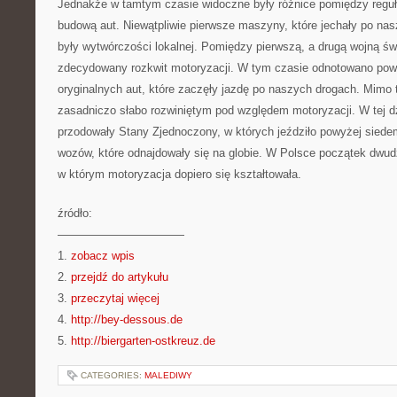
Jednakże w tamtym czasie widoczne były różnice pomiędzy reguł
budową aut. Niewątpliwie pierwsze maszyny, które jechały po na
były wytwórczości lokalnej. Pomiędzy pierwszą, a drugą wojną ś
zdecydowany rozkwit motoryzacji. W tym czasie odnotowano powy
oryginalnych aut, które zaczęły jazdę po naszych drogach. Mimo
zasadniczo słabo rozwiniętym pod względem motoryzacji. W tej d
przodowały Stany Zjednoczony, w których jeździło powyżej siede
wozów, które odnajdowały się na globie. W Polsce początek dwud
w którym motoryzacja dopiero się kształtowała.
źródło:
———————————
1.
zobacz wpis
2.
przejdź do artykułu
3.
przeczytaj więcej
4.
http://bey-dessous.de
5.
http://biergarten-ostkreuz.de
CATEGORIES:
MALEDIWY