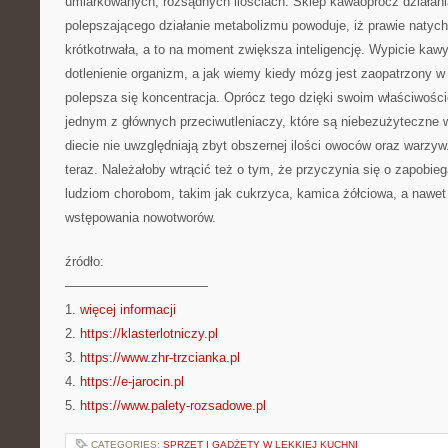
umiarkowanych, rozsądnych ilościach. Sklep kawaoprócz działani
polepszającego działanie metabolizmu powoduje, iż prawie natyc
krótkotrwała, a to na moment zwiększa inteligencję. Wypicie kaw
dotlenienie organizm, a jak wiemy kiedy mózg jest zaopatrzony w w
polepsza się koncentracja. Oprócz tego dzięki swoim właściwośc
jednym z głównych przeciwutleniaczy, które są niebezużyteczne w
diecie nie uwzględniają zbyt obszernej ilości owoców oraz warzy
teraz. Należałoby wtrącić też o tym, że przyczynia się o zapobie
ludziom chorobom, takim jak cukrzyca, kamica żółciowa, a nawet
wstępowania nowotworów.
źródło:
———————————
1.
więcej informacji
2.
https://klasterlotniczy.pl
3.
https://www.zhr-trzcianka.pl
4.
https://e-jarocin.pl
5.
https://www.palety-rozsadowe.pl
CATEGORIES:
SPRZĘT I GADŻETY W LEKKIEJ KUCHNI