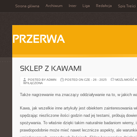
Archiwum
Inter
Liga
Redakcja
Strona główna
Spis Treści
PRZERWA
SKLEP Z KAWAMI
POSTED BY ADMIN
POSTED ON CZE - 26 - 2025
MOŻLIWOŚĆ 
WYŁĄCZONA
Także nagrzewanie ma znaczący oddziaływanie na to, w jakich 
Kawa, jak wszelkie inne artykuły jest obiektem zainteresowania w
spędzając niezliczone ilości godzin nad jej testami, próbują dowi
spożywania. To właśnie dzięki takim naturalnie badaniom wiemy, i
prawdopodobnie może mieć nawet lecznicze aspekty, ale warunkie