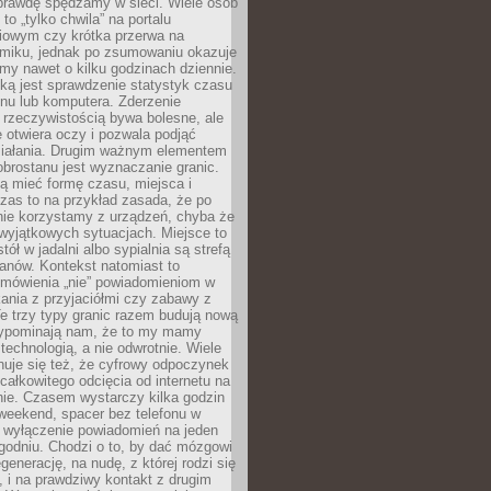
aprawdę spędzamy w sieci. Wiele osób
 to „tylko chwila” na portalu
iowym czy krótka przerwa na
ilmiku, jednak po zsumowaniu okazuje
my nawet o kilku godzinach dziennie.
ką jest sprawdzenie statystyk czasu
onu lub komputera. Zderzenie
 rzeczywistością bywa bolesne, ale
 otwiera oczy i pozwala podjąć
ziałania. Drugim ważnym elementem
brostanu jest wyznaczanie granic.
ą mieć formę czasu, miejsca i
zas to na przykład zasada, że po
nie korzystamy z urządzeń, chyba że
wyjątkowych sytuacjach. Miejsce to
tół w jadalni albo sypialnia są strefą
anów. Kontekst natomiast to
 mówienia „nie” powiadomieniom w
kania z przyjaciółmi czy zabawy z
e trzy typy granic razem budują nową
zypominają nam, że to my mamy
 technologią, a nie odwrotnie. Wiele
uje się też, że cyfrowy odpoczynek
całkowitego odcięcia od internetu na
nie. Czasem wystarczy kilka godzin
weekend, spacer bez telefonu w
y wyłączenie powiadomień na jeden
godniu. Chodzi o to, by dać mózgowi
generację, na nudę, z której rodzi się
 i na prawdziwy kontakt z drugim