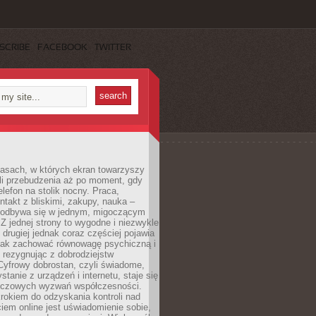
SCRIBE
FACEBOOK
TWITTER
asach, w których ekran towarzyszy
li przebudzenia aż po moment, gdy
lefon na stolik nocny. Praca,
ntakt z bliskimi, zakupy, nauka –
 odbywa się w jednym, migoczącym
 Z jednej strony to wygodne i niezwykle
 drugiej jednak coraz częściej pojawia
 jak zachować równowagę psychiczną i
e rezygnując z dobrodziejstw
 Cyfrowy dobrostan, czyli świadome,
stanie z urządzeń i internetu, staje się
uczowych wyzwań współczesności.
rokiem do odzyskania kontroli nad
em online jest uświadomienie sobie,