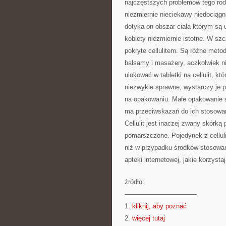
najczęstszych problemów tego rodza
niezmiernie nieciekawy niedociągn
dotyka on obszar ciała którym są u
kobiety niezmiernie istotne. W szc
pokryte cellulitem. Są różne meto
balsamy i masażery, aczkolwiek n
ulokować w tabletki na cellulit, k
niezwykle sprawne, wystarczy je p
na opakowaniu. Małe opakowanie st
ma przeciwskazań do ich stosowan
Cellulit jest inaczej zwany skórk
pomarszczone. Pojedynek z celluli
niż w przypadku środków stosowan
apteki internetowej, jakie korzystaj
źródło:
———————————
1.
kliknij, aby poznać
2.
więcej tutaj