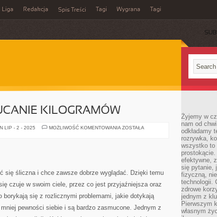
Liga
Redakcja
Tagi
Wygrana
Tagi
Spis Treści
SUB
UCANIE KILOGRAMÓW
Żyjemy w cz
nam od chwi
SKUTECZNE
LIP - 2 - 2025
MOŻLIWOŚĆ KOMENTOWANIA
ZOSTAŁA
odkładamy te
ZRZUCANIE
rozrywka, ko
KILOGRAMÓW
wszystko to
prostokącie.
efektywne, z
się pytanie,
ć się śliczna i chce zawsze dobrze wyglądać. Dzięki temu
fizyczną, ni
technologii.
ę czuje w swoim ciele, przez co jest przyjaźniejsza oraz
zdrowe korzy
borykają się z rozlicznymi problemami, jakie dotykają
jednym z kl
Pierwszym k
ą mniej pewności siebie i są bardzo zasmucone. Jednym z
własnym życi