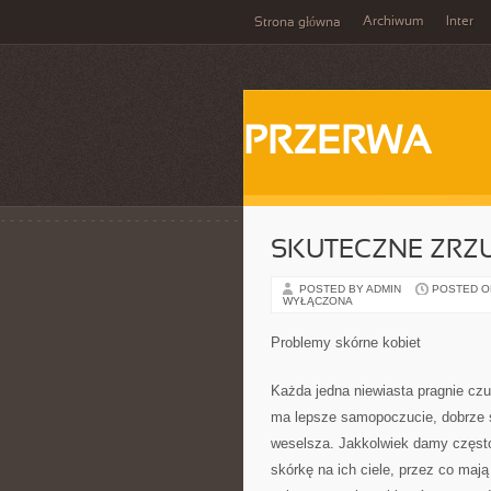
Archiwum
Inter
Strona główna
PRZERWA
SKUTECZNE ZRZ
POSTED BY ADMIN
POSTED ON 
WYŁĄCZONA
Problemy skórne kobiet
Każda jedna niewiasta pragnie czu
ma lepsze samopoczucie, dobrze si
weselsza. Jakkolwiek damy często 
skórkę na ich ciele, przez co maj