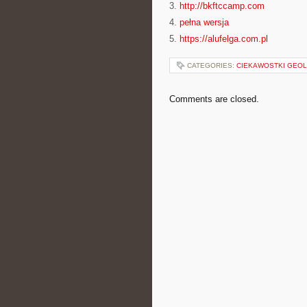
3.
http://bkftccamp.com
4.
pełna wersja
5.
https://alufelga.com.pl
CATEGORIES:
CIEKAWOSTKI GEOL
Comments are closed.