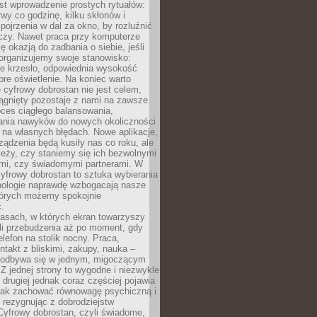
st wprowadzenie prostych rytuałów:
erwy co godzinę, kilku skłonów i
pojrzenia w dal za okno, by rozluźnić
zy. Nawet praca przy komputerze
ę okazją do zadbania o siebie, jeśli
organizujemy swoje stanowisko:
e krzesło, odpowiednia wysokość
bre oświetlenie. Na koniec warto
 cyfrowy dobrostan nie jest celem,
iągnięty pozostaje z nami na zawsze.
oces ciągłego balansowania,
nia nawyków do nowych okoliczności
ę na własnych błędach. Nowe aplikacje,
rządzenia będą kusiły nas co roku, ale
leży, czy staniemy się ich bezwolnymi
mi, czy świadomymi partnerami. W
yfrowy dobrostan to sztuka wybierania
hnologie naprawdę wzbogacają nasze
których możemy spokojnie
.
asach, w których ekran towarzyszy
li przebudzenia aż po moment, gdy
lefon na stolik nocny. Praca,
ntakt z bliskimi, zakupy, nauka –
 odbywa się w jednym, migoczącym
 Z jednej strony to wygodne i niezwykle
 drugiej jednak coraz częściej pojawia
 jak zachować równowagę psychiczną i
e rezygnując z dobrodziejstw
 Cyfrowy dobrostan, czyli świadome,