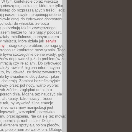
. W tym kontekście coraz większą
 cieszą się aplikacje, które nie tylko
dostęp do rozpraszających treści, lecz
ują nasze nawyki i proponują drobne
łowie drogi do cyfrowego dobrostanu
ochodzi do wniosku, że poza
ą potrzebują także zewnętrznego
asem będzie to inspirujący podcast,
ztaty mindfulness, a innym razem
w miejscu, które działa jak
serwis
zny
– diagnozuje problem, pomaga go
proponuje konkretne rozwiązania. Tego
ie bywa szczególnie cenne wtedy, gdy
źców doprowadził już do problemów ze
tracją czy relacjami. Do cyfrowego
ależy również higiena informacyjna.
 to, by udawać, że świat zewnętrzny
, ale by świadomie decydować, jakie
s docierają. Zamiast bezrefleksyjnie
ewsy przez pół nocy, warto wybrać
ych źródeł i zaglądać do nich o
 porach dnia. Można też nauczyć się
clickbaity, fake newsy i treści
 tak, by wywołać silne emocje.
mechanizmów manipulacji jest
lepszych „szczepień” przeciwko
mu przeciążeniu. Nie da się też mówić
, pomijając ruch i ciało. Długie
d ekranem sprzyjają bólom pleców,
rku, problemom ze wzrokiem. Dlatego