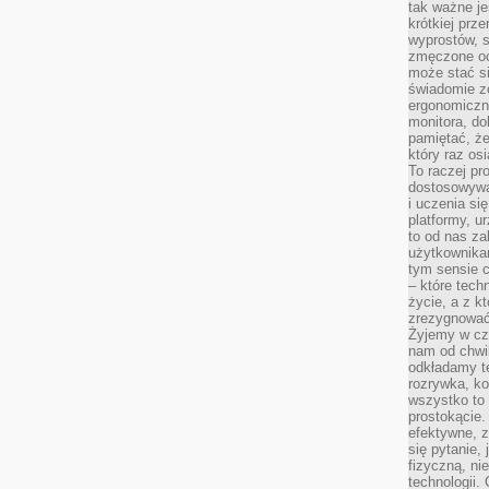
tak ważne je
krótkiej prz
wyprostów, s
zmęczone oc
może stać si
świadomie z
ergonomiczn
monitora, do
pamiętać, że
który raz os
To raczej pr
dostosowywa
i uczenia si
platformy, u
to od nas za
użytkownika
tym sensie c
– które tec
życie, a z 
zrezygnować
Żyjemy w cz
nam od chwi
odkładamy te
rozrywka, ko
wszystko to
prostokącie.
efektywne, z
się pytanie,
fizyczną, ni
technologii.