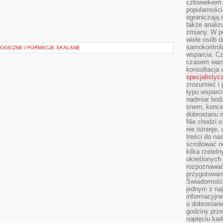
człowiekiem
popularnością
ograniczają 
także analiz
zmiany. W po
wiele osób d
samokontrol
OGICZNE I FORMACJE SKALANE
wsparcia. Cz
czasem wars
konsultacja 
specjalistyc
zrozumieć i 
typu wsparc
nadmiar bod
snem, koncen
dobrostanu n
Nie chodzi o
nie istnieje
treści do na
scrollować n
kilka rzeteln
określonych
rozpoznawać 
przygotowane
Świadomość 
jednym z naj
informacyjne
o dobrostanie
godziny prze
napięciu ka