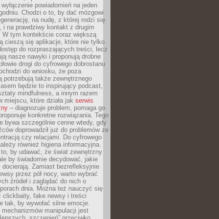
y wyłączenie powiadomień na jeden
godniu. Chodzi o to, by dać mózgowi
generację, na nudę, z której rodzi się
 i na prawdziwy kontakt z drugim
. W tym kontekście coraz większą
 cieszą się aplikacje, które nie tylko
dostęp do rozpraszających treści, lecz
ują nasze nawyki i proponują drobne
łowie drogi do cyfrowego dobrostanu
ochodzi do wniosku, że poza
ą potrzebują także zewnętrznego
asem będzie to inspirujący podcast,
ztaty mindfulness, a innym razem
w miejscu, które działa jak
serwis
zny
– diagnozuje problem, pomaga go
proponuje konkretne rozwiązania. Tego
ie bywa szczególnie cenne wtedy, gdy
źców doprowadził już do problemów ze
tracją czy relacjami. Do cyfrowego
ależy również higiena informacyjna.
 to, by udawać, że świat zewnętrzny
, ale by świadomie decydować, jakie
s docierają. Zamiast bezrefleksyjnie
ewsy przez pół nocy, warto wybrać
ych źródeł i zaglądać do nich o
 porach dnia. Można też nauczyć się
clickbaity, fake newsy i treści
 tak, by wywołać silne emocje.
mechanizmów manipulacji jest
lepszych „szczepień” przeciwko