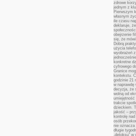
zdrowe korzy
jednym z kl
Pierwszym k
własnym życi
ile czasu n
deklaruje, że
społecznośc
obejrzenie f
się, że mówi
Dobrą prakty
użycia telef
wyobrażeń z
jednocześnie
konkretne d
cyfrowego do
Granice mog
kontekstu. C
godzinie 21 
w naprawdę 
decyzja, że s
wolną od ekr
umiejętność
trakcie spot
dzieckiem. T
jakość – pr
kontrolę nad
osób przekon
nie oznacza 
długie tygod
„detoksu” w 