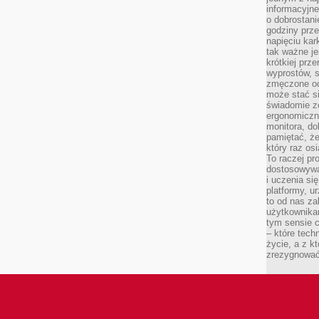
informacyjne
o dobrostanie
godziny prze
napięciu ka
tak ważne je
krótkiej prz
wyprostów, s
zmęczone oc
może stać si
świadomie z
ergonomiczn
monitora, do
pamiętać, że
który raz os
To raczej pr
dostosowywa
i uczenia si
platformy, u
to od nas za
użytkownika
tym sensie c
– które tec
życie, a z 
zrezygnować