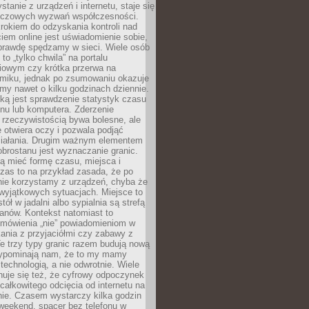
stanie z urządzeń i internetu, staje się
uczowych wyzwań współczesności.
rokiem do odzyskania kontroli nad
em online jest uświadomienie sobie,
aprawdę spędzamy w sieci. Wiele osób
 to „tylko chwila” na portalu
iowym czy krótka przerwa na
ilmiku, jednak po zsumowaniu okazuje
my nawet o kilku godzinach dziennie.
ką jest sprawdzenie statystyk czasu
onu lub komputera. Zderzenie
 rzeczywistością bywa bolesne, ale
 otwiera oczy i pozwala podjąć
ziałania. Drugim ważnym elementem
brostanu jest wyznaczanie granic.
ą mieć formę czasu, miejsca i
zas to na przykład zasada, że po
nie korzystamy z urządzeń, chyba że
wyjątkowych sytuacjach. Miejsce to
tół w jadalni albo sypialnia są strefą
anów. Kontekst natomiast to
 mówienia „nie” powiadomieniom w
kania z przyjaciółmi czy zabawy z
e trzy typy granic razem budują nową
zypominają nam, że to my mamy
 technologią, a nie odwrotnie. Wiele
uje się też, że cyfrowy odpoczynek
całkowitego odcięcia od internetu na
nie. Czasem wystarczy kilka godzin
weekend, spacer bez telefonu w