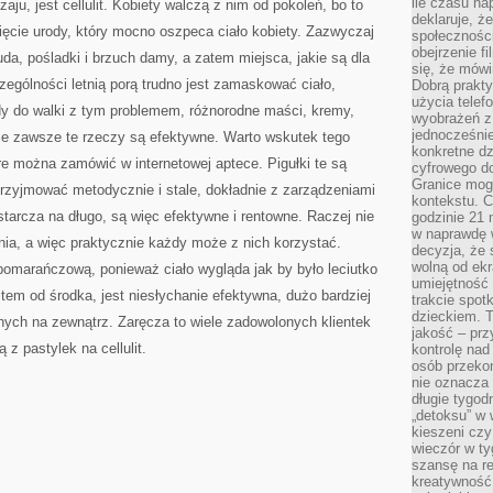
ile czasu n
ju, jest cellulit. Kobiety walczą z nim od pokoleń, bo to
deklaruje, że
ięcie urody, który mocno oszpeca ciało kobiety. Zazwyczaj
społecznośc
obejrzenie f
da, pośladki i brzuch damy, a zatem miejsca, jakie są dla
się, że mówi
zególności letnią porą trudno jest zamaskować ciało,
Dobrą prakty
użycia telef
dy do walki z tym problemem, różnorodne maści, kremy,
wyobrażeń z
jednocześnie
ie zawsze te rzeczy są efektywne. Warto wskutek tego
konkretne d
tóre można zamówić w internetowej aptece. Pigułki te są
cyfrowego do
Granice mog
rzyjmować metodycznie i stale, dokładnie z zarządzeniami
kontekstu. C
arcza na długo, są więc efektywne i rentowne. Raczej nie
godzinie 21 
w naprawdę 
ia, a więc praktycznie każdy może z nich korzystać.
decyzja, że s
wolną od ekr
ą pomarańczową, ponieważ ciało wygląda jak by było leciutko
umiejętność
tem od środka, jest niesłychanie efektywna, dużo bardziej
trakcie spot
dzieckiem. T
ych na zewnątrz. Zaręcza to wiele zadowolonych klientek
jakość – pr
ą z pastylek na cellulit.
kontrolę nad
osób przekon
nie oznacza 
długie tygod
„detoksu” w 
kieszeni cz
wieczór w ty
szansę na re
kreatywność,