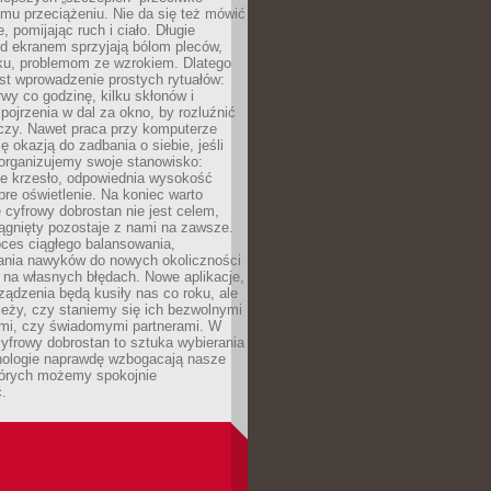
mu przeciążeniu. Nie da się też mówić
, pomijając ruch i ciało. Długie
d ekranem sprzyjają bólom pleców,
rku, problemom ze wzrokiem. Dlatego
st wprowadzenie prostych rytuałów:
erwy co godzinę, kilku skłonów i
pojrzenia w dal za okno, by rozluźnić
zy. Nawet praca przy komputerze
ę okazją do zadbania o siebie, jeśli
organizujemy swoje stanowisko:
e krzesło, odpowiednia wysokość
bre oświetlenie. Na koniec warto
 cyfrowy dobrostan nie jest celem,
iągnięty pozostaje z nami na zawsze.
oces ciągłego balansowania,
nia nawyków do nowych okoliczności
ę na własnych błędach. Nowe aplikacje,
rządzenia będą kusiły nas co roku, ale
leży, czy staniemy się ich bezwolnymi
mi, czy świadomymi partnerami. W
yfrowy dobrostan to sztuka wybierania
hnologie naprawdę wzbogacają nasze
których możemy spokojnie
.