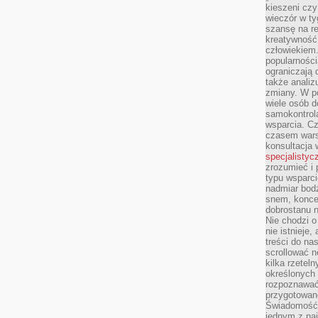
kieszeni cz
wieczór w ty
szansę na re
kreatywność,
człowiekiem
popularnością
ograniczają 
także analiz
zmiany. W po
wiele osób d
samokontrol
wsparcia. Cz
czasem wars
konsultacja 
specjalistyc
zrozumieć i 
typu wsparc
nadmiar bod
snem, koncen
dobrostanu n
Nie chodzi o
nie istnieje
treści do na
scrollować n
kilka rzeteln
określonych
rozpoznawać 
przygotowane
Świadomość 
jednym z naj