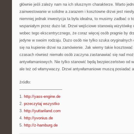
głównie jeśli zależy nam na ich słusznym charakterze. Warto jed
zainwestowanie w solidne a zarazem i kosztowne drzwi jest niesł
niemniej jednak inwestycja ta była idealna, to musimy zadbać o t
wspaniałym przez dużo lat. Drzwi wejściowe stanowią wizytówkę
wobec tego ekscentrycznego, że coraz więcej osób pragnie by drz
jedyne w swoim rodzaju. Dużo osób nie tylko szuka oryginalnych
się na kupienie drzwi na zamówienie. Jak wiemy takie kosztować 
czasach również niemało osób zaczyna zastanawiać się nad moż
antywłamaniowych. Nie tylko stanowić będą bezpieczeństwo od 
ale też od włamywaczy. Drzwi antywłamaniowe muszą posiadać a
źródło:
———————————
1.
http://yass-engine.de
2.
przeczytaj wszystko
3.
http://yuttariland.com
4.
http://yvonius.de
5.
http://z-hamburg.de