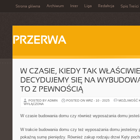
Archiwum
Inter
Liga
Redakcja
Strona główna
Spis Treści
PRZERWA
W CZASIE, KIEDY TAK WŁAŚCIWIE
DECYDUJEMY SIĘ NA WYBUDOW
TO Z PEWNOŚCIĄ
POSTED BY ADMIN
POSTED ON WRZ - 10 - 2025
MOŻLIWOŚĆ 
WYŁĄCZONA
W czasie budowania domu czy również wyposażania domu jesteś
W trakcie budowania domu czy też wyposażania domu jesteśmy 
pokaźną sumę pieniędzy. Również zakup rodzaju drzwi Kęty poch