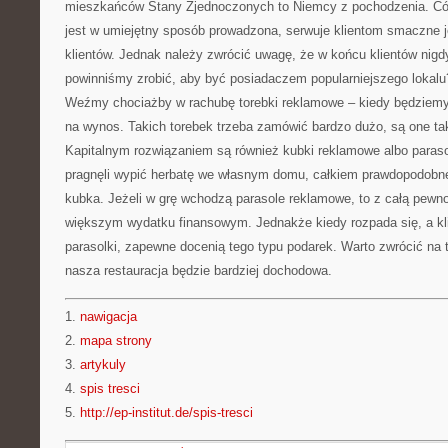
mieszkańców Stany Zjednoczonych to Niemcy z pochodzenia. Cóż,
jest w umiejętny sposób prowadzona, serwuje klientom smaczne 
klientów. Jednak należy zwrócić uwagę, że w końcu klientów nig
powinniśmy zrobić, aby być posiadaczem popularniejszego lokalu
Weźmy chociażby w rachubę torebki reklamowe – kiedy będziemy 
na wynos. Takich torebek trzeba zamówić bardzo dużo, są one t
Kapitalnym rozwiązaniem są również kubki reklamowe albo parasol
pragnęli wypić herbatę we własnym domu, całkiem prawdopodobne
kubka. Jeżeli w grę wchodzą parasole reklamowe, to z całą pewn
większym wydatku finansowym. Jednakże kiedy rozpada się, a kli
parasolki, zapewne docenią tego typu podarek. Warto zwrócić na
nasza restauracja będzie bardziej dochodowa.
1.
nawigacja
2.
mapa strony
3.
artykuly
4.
spis tresci
5.
http://ep-institut.de/spis-tresci