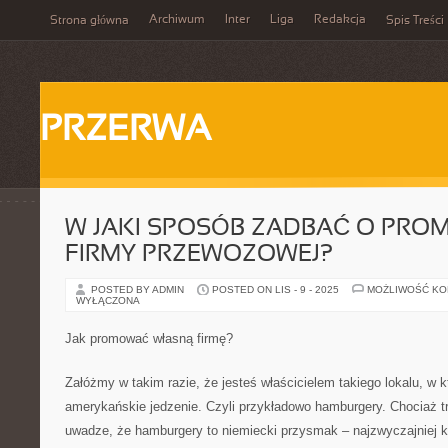
Archiwum
Inter
Liga
Redakcja
Strona główna
Spis Treści
PRZERWA
W JAKI SPOSÓB ZADBAĆ O PROM
FIRMY PRZEWOZOWEJ?
POSTED BY ADMIN
POSTED ON LIS - 9 - 2025
MOŻLIWOŚĆ K
WYŁĄCZONA
Jak promować własną firmę?
Załóżmy w takim razie, że jesteś właścicielem takiego lokalu, w 
amerykańskie jedzenie. Czyli przykładowo hamburgery. Chociaż t
uwadze, że hamburgery to niemiecki przysmak – najzwyczajniej ki