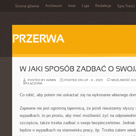
Archiwum
Inter
Liga
Redakcja
Strona główna
Spis Treści
PRZERWA
W JAKI SPOSÓB ZADBAĆ O SWOJ
POSTED BY ADMIN
POSTED ON LIP - 9 - 2025
MOŻLIWOŚĆ K
WYŁĄCZONA
Co robić, aby potem nie uskarżać się na wykonanie własnego do
Zapewne nie jest ogromną tajemnicą, że jeżeli nieustanny słyszy 
wypadkach, to po prostu, aby mieć możliwość żyć na odpowiedni
szczęścia, także trzeba zadbać o swoje bezpieczeństwo. Jednak 
będzie o wypadkach na stanowisku pracy, itp. Trzeba zatem wiedzi