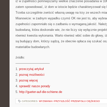
iż w zupełności pomniejszamy wielkie znaczenie posiadania w 
zatem spowodować, iż dom w istocie będzie charakteryzował si
Trzeba szczególnie zwrócić własną uwagę na trzy ze wszech mia
Mianowicie: w żadnym wypadku czymś OK nie jest to, aby wybrać 
zupełności zapomniało się o zadbaniu o wymaganą jakość. Należ
budowlaną, która doskonale wie, że nie liczy się wyłącznie projekt
również kwestia wykonania. Warto również wbić sobie do głowy, 
są budujący dom, którzy sądzą, że obecnie opłaca się szukać os
materiałów budowlanych.
źródło:
———————————
1.
przeczytaj artykuł
2.
poznaj możliwości
3.
poznaj więcej
4.
sprawdź nasze porady
5.
http://gueter-auf-die-schiene.de
CATEGORIES:
WYZWANIA I PRZYSZŁOŚĆ PRZEMYSŁU CIĘŻKIEGO