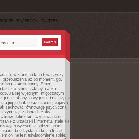
SCRIBE
FACEBOOK
TWITTER
asach, w których ekran towarzyszy
li przebudzenia aż po moment, gdy
lefon na stolik nocny. Praca,
ntakt z bliskimi, zakupy, nauka –
 odbywa się w jednym, migoczącym
 Z jednej strony to wygodne i niezwykle
 drugiej jednak coraz częściej pojawia
 jak zachować równowagę psychiczną i
e rezygnując z dobrodziejstw
 Cyfrowy dobrostan, czyli świadome,
stanie z urządzeń i internetu, staje się
uczowych wyzwań współczesności.
rokiem do odzyskania kontroli nad
em online jest uświadomienie sobie,