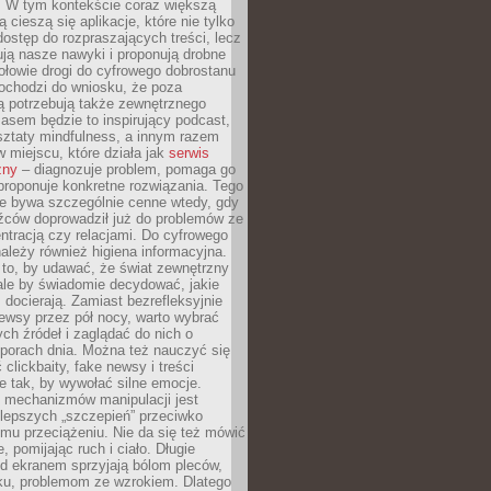
. W tym kontekście coraz większą
 cieszą się aplikacje, które nie tylko
dostęp do rozpraszających treści, lecz
ują nasze nawyki i proponują drobne
łowie drogi do cyfrowego dobrostanu
ochodzi do wniosku, że poza
ą potrzebują także zewnętrznego
asem będzie to inspirujący podcast,
ztaty mindfulness, a innym razem
w miejscu, które działa jak
serwis
zny
– diagnozuje problem, pomaga go
proponuje konkretne rozwiązania. Tego
ie bywa szczególnie cenne wtedy, gdy
źców doprowadził już do problemów ze
tracją czy relacjami. Do cyfrowego
ależy również higiena informacyjna.
 to, by udawać, że świat zewnętrzny
, ale by świadomie decydować, jakie
s docierają. Zamiast bezrefleksyjnie
ewsy przez pół nocy, warto wybrać
ych źródeł i zaglądać do nich o
 porach dnia. Można też nauczyć się
clickbaity, fake newsy i treści
 tak, by wywołać silne emocje.
mechanizmów manipulacji jest
lepszych „szczepień” przeciwko
mu przeciążeniu. Nie da się też mówić
, pomijając ruch i ciało. Długie
d ekranem sprzyjają bólom pleców,
rku, problemom ze wzrokiem. Dlatego