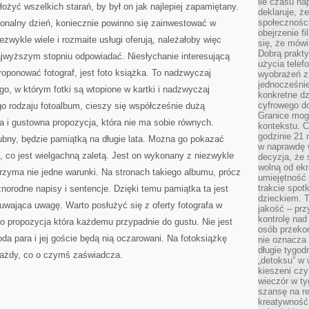
ile czasu n
ołożyć wszelkich starań, by był on jak najlepiej zapamiętany.
deklaruje, że
społecznośc
jonalny dzień, koniecznie powinno się zainwestować w
obejrzenie f
iezwykle wiele i rozmaite usługi oferują, należałoby więc
się, że mówi
Dobrą prakty
ajwyższym stopniu odpowiadać. Niesłychanie interesującą
użycia telef
oponować fotograf, jest foto książka. To nadzwyczaj
wyobrażeń z
jednocześnie
, w którym fotki są wtopione w kartki i nadzwyczaj
konkretne d
cyfrowego do
go rodzaju fotoalbum, cieszy się współcześnie dużą
Granice mog
a i gustowna propozycja, która nie ma sobie równych.
kontekstu. C
godzinie 21 
bny, będzie pamiątką na długie lata. Można go pokazać
w naprawdę 
 co jest wielgachną zaletą. Jest on wykonany z niezwykle
decyzja, że s
wolną od ekr
etrzyma nie jedne warunki. Na stronach takiego albumu, prócz
umiejętność
trakcie spot
norodne napisy i sentencje. Dzięki temu pamiątka ta jest
dzieckiem. T
kuwająca uwagę. Warto posłużyć się z oferty fotografa w
jakość – pr
kontrolę nad
 to propozycja która każdemu przypadnie do gustu. Nie jest
osób przekon
a para i jej goście będą nią oczarowani. Na fotoksiążkę
nie oznacza 
długie tygod
każdy, co o czymś zaświadcza.
„detoksu” w 
kieszeni cz
wieczór w ty
szansę na re
kreatywność,