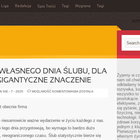
Liga
Redakcja
Tagi
Wygrana
Tagi
Spis Treści
SUB
WŁASNEGO DNIA ŚLUBU, DLA
Żyjemy w cz
GIGANTYCZNE ZNACZENIE
nam od chwi
odkładamy te
rozrywka, ko
WSPOMNIENIA
SIE - 7 - 2025
MOŻLIWOŚĆ KOMENTOWANIA
ZOSTAŁA
wszystko to
Z
WŁASNEGO
prostokącie.
DNIA
efektywne, z
ŚLUBU,
t obecnie firma
się pytanie,
DLA
KAŻDEGO
fizyczną, ni
MAJĄ
technologii.
GIGANTYCZNE
o niesamowicie ważne wydarzenie w życiu każdego z nas.
zdrowe korzy
ZNACZENIE
jednym z kl
o tego dnia przygotowują, bo wymaga to bardzo dużo
Pierwszym k
 nieograniczonego czasu. Ślub statystycznie bierze się
własnym życi