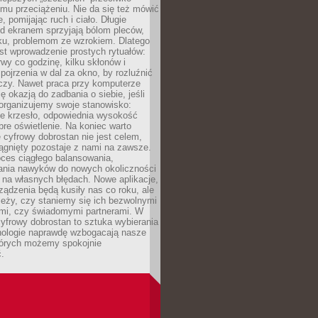
mu przeciążeniu. Nie da się też mówić
, pomijając ruch i ciało. Długie
d ekranem sprzyjają bólom pleców,
rku, problemom ze wzrokiem. Dlatego
st wprowadzenie prostych rytuałów:
erwy co godzinę, kilku skłonów i
pojrzenia w dal za okno, by rozluźnić
zy. Nawet praca przy komputerze
ę okazją do zadbania o siebie, jeśli
organizujemy swoje stanowisko:
e krzesło, odpowiednia wysokość
bre oświetlenie. Na koniec warto
 cyfrowy dobrostan nie jest celem,
iągnięty pozostaje z nami na zawsze.
oces ciągłego balansowania,
nia nawyków do nowych okoliczności
ę na własnych błędach. Nowe aplikacje,
rządzenia będą kusiły nas co roku, ale
leży, czy staniemy się ich bezwolnymi
mi, czy świadomymi partnerami. W
yfrowy dobrostan to sztuka wybierania
hnologie naprawdę wzbogacają nasze
których możemy spokojnie
.