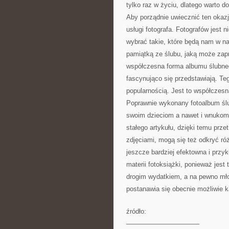
tylko raz w życiu, dlatego warto d
Aby porządnie uwiecznić ten okaz
usługi fotografa. Fotografów jest n
wybrać takie, które będą nam w n
pamiątką ze ślubu, jaką może zapr
współczesna forma albumu ślubnego
fascynująco się przedstawiają. Te
popularnością. Jest to współczesn
Poprawnie wykonany fotoalbum ślu
swoim dzieciom a nawet i wnukom,
stałego artykułu, dzięki temu prz
zdjęciami, mogą się też odkryć róż
jeszcze bardziej efektowna i przy
materii fotoksiążki, ponieważ jest
drogim wydatkiem, a na pewno młod
postanawia się obecnie możliwie 
źródło:
———————————