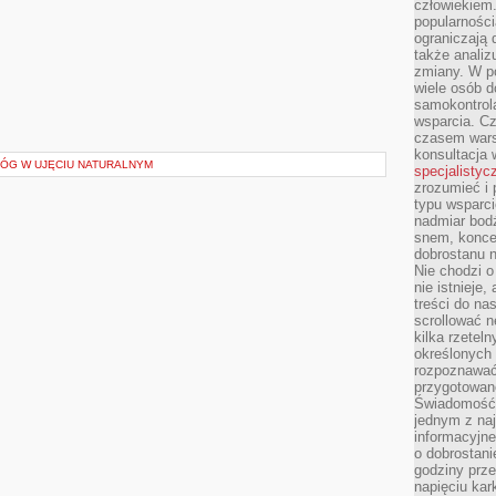
człowiekiem
popularnością
ograniczają 
także analiz
zmiany. W po
wiele osób d
samokontrol
wsparcia. Cz
czasem wars
konsultacja 
ŁÓG W UJĘCIU NATURALNYM
specjalistyc
zrozumieć i 
typu wsparc
nadmiar bod
snem, koncen
dobrostanu n
Nie chodzi o
nie istnieje
treści do na
scrollować n
kilka rzeteln
określonych
rozpoznawać 
przygotowane
Świadomość 
jednym z naj
informacyjne
o dobrostanie
godziny prze
napięciu ka