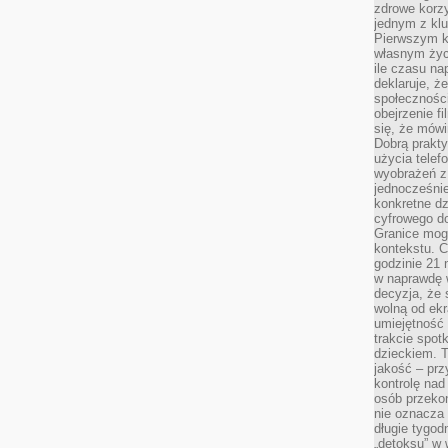
zdrowe korzy
jednym z kl
Pierwszym k
własnym życi
ile czasu n
deklaruje, że
społecznośc
obejrzenie f
się, że mówi
Dobrą prakty
użycia telef
wyobrażeń z
jednocześnie
konkretne d
cyfrowego do
Granice mog
kontekstu. C
godzinie 21 
w naprawdę 
decyzja, że s
wolną od ekr
umiejętność
trakcie spot
dzieckiem. T
jakość – pr
kontrolę nad
osób przekon
nie oznacza 
długie tygod
„detoksu” w 