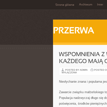
Archiwum
Inter
Strona główna
PRZERWA
WSPOMNIENIA Z 
KAŻDEGO MAJĄ 
POSTED BY ADMIN
POSTED ON 
WYŁĄCZONA
Niesłychanie znana i popularna jes
Zawarcie związku małżeńskiego t
Populacja nadzwyczaj długo się d
poświęcenia, środków pieniężnych,