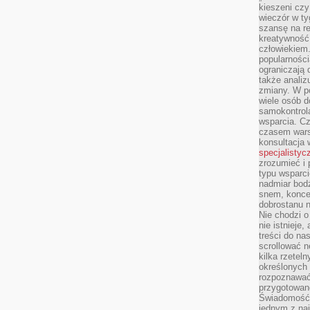
kieszeni cz
wieczór w ty
szansę na re
kreatywność,
człowiekiem
popularnością
ograniczają 
także analiz
zmiany. W po
wiele osób d
samokontrol
wsparcia. Cz
czasem wars
konsultacja 
specjalistyc
zrozumieć i 
typu wsparc
nadmiar bod
snem, koncen
dobrostanu n
Nie chodzi o
nie istnieje
treści do na
scrollować n
kilka rzeteln
określonych
rozpoznawać 
przygotowane
Świadomość 
jednym z naj