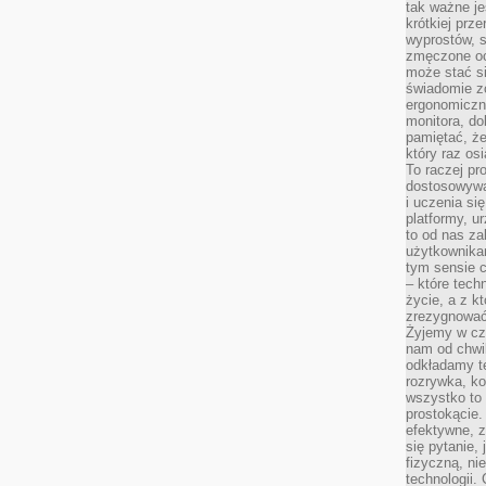
tak ważne je
krótkiej prz
wyprostów, s
zmęczone oc
może stać si
świadomie z
ergonomiczn
monitora, do
pamiętać, że
który raz os
To raczej pr
dostosowywa
i uczenia si
platformy, u
to od nas za
użytkownika
tym sensie c
– które tec
życie, a z 
zrezygnować
Żyjemy w cz
nam od chwi
odkładamy te
rozrywka, ko
wszystko to
prostokącie.
efektywne, z
się pytanie,
fizyczną, ni
technologii.