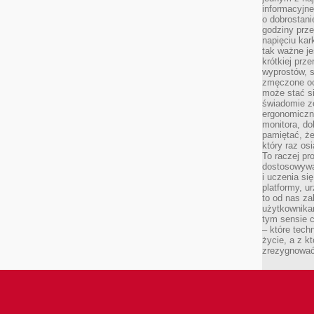
informacyjne
o dobrostanie
godziny prze
napięciu ka
tak ważne je
krótkiej prz
wyprostów, s
zmęczone oc
może stać si
świadomie z
ergonomiczn
monitora, do
pamiętać, że
który raz os
To raczej pr
dostosowywa
i uczenia si
platformy, u
to od nas za
użytkownika
tym sensie c
– które tec
życie, a z 
zrezygnować