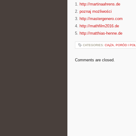
1.
http://martinaahrens.de
2.
poznaj możliwości
3.
http://mastergenero.com
4.
http://mathfilm2016.de
5.
http://matthias-henne.de
CATEGORIES:
CIĄŻA, PORÓD I PO
Comments are closed.