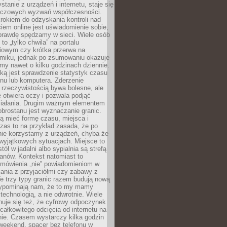
stanie z urządzeń i internetu, staje się
uczowych wyzwań współczesności.
rokiem do odzyskania kontroli nad
em online jest uświadomienie sobie,
aprawdę spędzamy w sieci. Wiele osób
 to „tylko chwila” na portalu
iowym czy krótka przerwa na
ilmiku, jednak po zsumowaniu okazuje
my nawet o kilku godzinach dziennie.
ką jest sprawdzenie statystyk czasu
onu lub komputera. Zderzenie
 rzeczywistością bywa bolesne, ale
 otwiera oczy i pozwala podjąć
ziałania. Drugim ważnym elementem
brostanu jest wyznaczanie granic.
ą mieć formę czasu, miejsca i
zas to na przykład zasada, że po
nie korzystamy z urządzeń, chyba że
wyjątkowych sytuacjach. Miejsce to
tół w jadalni albo sypialnia są strefą
anów. Kontekst natomiast to
 mówienia „nie” powiadomieniom w
kania z przyjaciółmi czy zabawy z
e trzy typy granic razem budują nową
zypominają nam, że to my mamy
 technologią, a nie odwrotnie. Wiele
uje się też, że cyfrowy odpoczynek
całkowitego odcięcia od internetu na
nie. Czasem wystarczy kilka godzin
weekend, spacer bez telefonu w