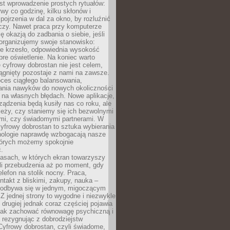
st wprowadzenie prostych rytuałów:
erwy co godzinę, kilku skłonów i
pojrzenia w dal za okno, by rozluźnić
zy. Nawet praca przy komputerze
ę okazją do zadbania o siebie, jeśli
organizujemy swoje stanowisko:
e krzesło, odpowiednia wysokość
bre oświetlenie. Na koniec warto
 cyfrowy dobrostan nie jest celem,
iągnięty pozostaje z nami na zawsze.
oces ciągłego balansowania,
nia nawyków do nowych okoliczności
ę na własnych błędach. Nowe aplikacje,
rządzenia będą kusiły nas co roku, ale
leży, czy staniemy się ich bezwolnymi
mi, czy świadomymi partnerami. W
yfrowy dobrostan to sztuka wybierania
hnologie naprawdę wzbogacają nasze
których możemy spokojnie
.
asach, w których ekran towarzyszy
li przebudzenia aż po moment, gdy
lefon na stolik nocny. Praca,
ntakt z bliskimi, zakupy, nauka –
 odbywa się w jednym, migoczącym
 Z jednej strony to wygodne i niezwykle
 drugiej jednak coraz częściej pojawia
 jak zachować równowagę psychiczną i
e rezygnując z dobrodziejstw
 Cyfrowy dobrostan, czyli świadome,