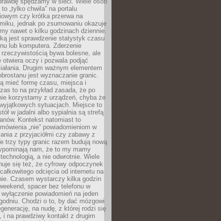
aprawdę spędzamy w sieci. Wiele osób
 to „tylko chwila” na portalu
iowym czy krótka przerwa na
ilmiku, jednak po zsumowaniu okazuje
my nawet o kilku godzinach dziennie.
ką jest sprawdzenie statystyk czasu
onu lub komputera. Zderzenie
 rzeczywistością bywa bolesne, ale
 otwiera oczy i pozwala podjąć
ziałania. Drugim ważnym elementem
brostanu jest wyznaczanie granic.
ą mieć formę czasu, miejsca i
zas to na przykład zasada, że po
nie korzystamy z urządzeń, chyba że
wyjątkowych sytuacjach. Miejsce to
tół w jadalni albo sypialnia są strefą
anów. Kontekst natomiast to
 mówienia „nie” powiadomieniom w
kania z przyjaciółmi czy zabawy z
e trzy typy granic razem budują nową
zypominają nam, że to my mamy
 technologią, a nie odwrotnie. Wiele
uje się też, że cyfrowy odpoczynek
całkowitego odcięcia od internetu na
nie. Czasem wystarczy kilka godzin
weekend, spacer bez telefonu w
y wyłączenie powiadomień na jeden
godniu. Chodzi o to, by dać mózgowi
generację, na nudę, z której rodzi się
 i na prawdziwy kontakt z drugim