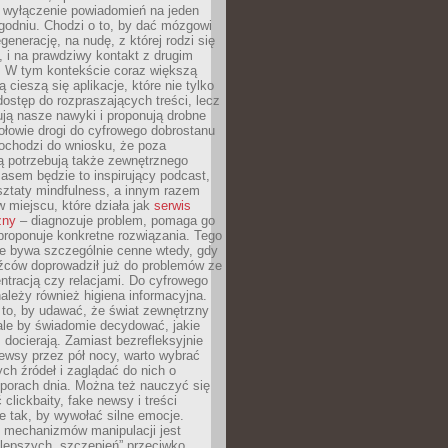
y wyłączenie powiadomień na jeden
godniu. Chodzi o to, by dać mózgowi
generację, na nudę, z której rodzi się
 i na prawdziwy kontakt z drugim
. W tym kontekście coraz większą
 cieszą się aplikacje, które nie tylko
dostęp do rozpraszających treści, lecz
ują nasze nawyki i proponują drobne
łowie drogi do cyfrowego dobrostanu
ochodzi do wniosku, że poza
ą potrzebują także zewnętrznego
asem będzie to inspirujący podcast,
ztaty mindfulness, a innym razem
w miejscu, które działa jak
serwis
zny
– diagnozuje problem, pomaga go
proponuje konkretne rozwiązania. Tego
ie bywa szczególnie cenne wtedy, gdy
źców doprowadził już do problemów ze
tracją czy relacjami. Do cyfrowego
ależy również higiena informacyjna.
 to, by udawać, że świat zewnętrzny
, ale by świadomie decydować, jakie
s docierają. Zamiast bezrefleksyjnie
ewsy przez pół nocy, warto wybrać
ych źródeł i zaglądać do nich o
 porach dnia. Można też nauczyć się
clickbaity, fake newsy i treści
 tak, by wywołać silne emocje.
mechanizmów manipulacji jest
lepszych „szczepień” przeciwko