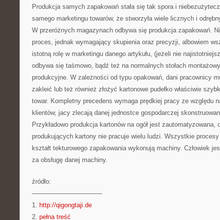
Produkcja samych zapakowań stała się tak spora i niebezużytec
samego marketingu towarów, że stworzyła wiele licznych i odrębny
W przeróżnych magazynach odbywa się produkcja zapakowań. Nie
proces, jednak wymagający skupienia oraz precyzji, albowiem ws
istotną rolę w marketingu danego artykułu, (jeżeli nie najistotniejs
odbywa się taśmowo, bądź też na normalnych stołach montażowyc
produkcyjne. W zależności od typu opakowań, dani pracownicy 
zakleić lub też również złożyć kartonowe pudełko właściwie szyb
towar. Kompletny precedens wymaga prędkiej pracy ze względu n
klientów, jacy zlecają danej jednostce gospodarczej skonstruowa
Przykładowo produkcja kartonów na ogół jest zautomatyzowana, 
produkujących kartony nie pracuje wielu ludzi. Wszystkie proces
kształt tekturowego zapakowania wykonują machiny. Człowiek jes
za obsługę danej machiny.
źródło:
———————————
1.
http://qigongtaji.de
2.
pełna treść