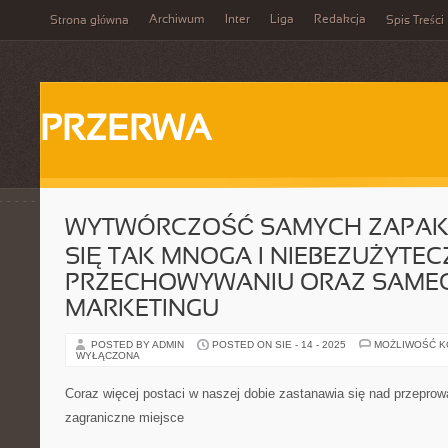
Archiwum
Inter
Liga
Redakcja
Strona główna
Spis Treści
PRZERWA
WYTWÓRCZOŚĆ SAMYCH ZAPAK
SIĘ TAK MNOGA I NIEBEZUŻYTE
PRZECHOWYWANIU ORAZ SAME
MARKETINGU
POSTED BY ADMIN
POSTED ON SIE - 14 - 2025
MOŻLIWOŚĆ 
WYŁĄCZONA
Coraz więcej postaci w naszej dobie zastanawia się nad przepro
zagraniczne miejsce