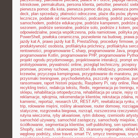
lotniskowe
,
permakultura
,
persona klienta
,
petsitter
,
pewność sieb
pierwsza pomoc dla kota
,
pierwsza pomoc dla psa
,
pierwsza pom
deck
,
plan sprzedaży
,
płatności odroczone
,
plaże dla psów
,
płynn
lecznicze
,
podatek od nieruchomości
,
podcasting
,
podróż pociąg
samochodem
,
podróże edukacyjne
,
podróże kamperem
,
podróże 
sezonem
,
podróże senioralne
,
podróże solo
,
podróże z kotem
,
po
odpowiedzialne
,
poezja współczesna
,
pola namiotowe
,
polityka p
PowerShell
,
powłoka ceramiczna
,
pozwolenie na budowę
,
prawa p
jazdy kat A
,
prawo jazdy kat B
,
PrestaShop
,
procedury firmowe
,
p
produktywność osobista
,
profilaktyka próchnicy
,
profilaktyka serc
rentowności
,
programowanie C sharp
,
programowanie Java
,
progr
programowanie Kotlin
,
programowanie PHP
,
programowanie Pytho
projekt ogrodu przydomowego
,
projektowanie interakcji
,
prompt en
prototypowanie
,
prywatność online
,
przegląd techniczny
,
przepisy
promowe
,
przerwy ruchowe
,
przestrzeń dla młodzieży
,
przewodnik
krzewów
,
przyczepa kempingowa
,
przygotowanie do maratonu
,
pr
przysmaki treningowe
,
psychodietetyka
,
pszczoły w ogrodzie
,
pun
ransomware
,
raport historii pojazdu
,
Raspberry Pi
,
raty online
,
Rea
recykling treści
,
redakcja tekstu
,
Redis
,
regeneracja po treningu
,
r
sklepu
,
rehabilitacja ortopedyczna
,
rehabilitacja po urazie
,
rejsy r
reklamacje
,
rękojmia
,
rekomendacje klientów
,
rekrutacja zdalna
,
r
kamienic
,
reportaż
,
research UX
,
REST API
,
rewitalizacja rynku
,
trip
,
rolowanie mięśni
,
rośliny akwariowe
,
router domowy
,
rozciąga
statyczne
,
rozgrzewka biegowa
,
rozrząd
,
rozszerzona rzeczywist
rutyna wieczorna
,
ryby akwariowe
,
rytm dobowy
,
rzemiosło artyst
samochód używany
,
samochód zastępczy
,
samochody miejskie
,
ściółkowanie
,
segmentacja klientów
,
self-publishing
,
sen sportowc
Shopify
,
sieć mesh
,
skanowanie 3D
,
skanseny regionalne
,
skład k
węglowy podróży
,
slow travel
,
smart TV
,
smycz treningowa
,
snyce