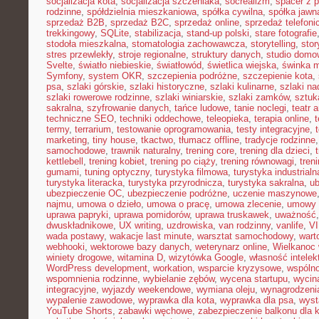
socjalizacja kota
,
socjalizacja szczeniaka
,
socrealizm
,
spacer z 
rodzinne
,
spółdzielnia mieszkaniowa
,
spółka cywilna
,
spółka jawn
sprzedaż B2B
,
sprzedaż B2C
,
sprzedaż online
,
sprzedaż telefoni
trekkingowy
,
SQLite
,
stabilizacja
,
stand-up polski
,
stare fotografie
stodoła mieszkalna
,
stomatologia zachowawcza
,
storytelling
,
stor
stres przewlekły
,
stroje regionalne
,
struktury danych
,
studio domo
Svelte
,
światło niebieskie
,
światłowód
,
świetlica wiejska
,
świnka 
Symfony
,
system OKR
,
szczepienia podróżne
,
szczepienie kota
,
psa
,
szlaki górskie
,
szlaki historyczne
,
szlaki kulinarne
,
szlaki n
szlaki rowerowe rodzinne
,
szlaki winiarskie
,
szlaki zamków
,
sztuk
sakralna
,
szyfrowanie danych
,
tańce ludowe
,
tanie noclegi
,
teatr 
techniczne SEO
,
techniki oddechowe
,
teleopieka
,
terapia online
,
t
termy
,
terrarium
,
testowanie oprogramowania
,
testy integracyjne
,
marketing
,
tiny house
,
tkactwo
,
tłumacz offline
,
tradycje rodzinne
samochodowe
,
trawnik naturalny
,
trening core
,
trening dla dzieci
,
kettlebell
,
trening kobiet
,
trening po ciąży
,
trening równowagi
,
tren
gumami
,
tuning optyczny
,
turystyka filmowa
,
turystyka industrialn
turystyka literacka
,
turystyka przyrodnicza
,
turystyka sakralna
,
ub
ubezpieczenie OC
,
ubezpieczenie podróżne
,
uczenie maszynowe
najmu
,
umowa o dzieło
,
umowa o pracę
,
umowa zlecenie
,
umowy
uprawa papryki
,
uprawa pomidorów
,
uprawa truskawek
,
uważność
dwuskładnikowe
,
UX writing
,
uzdrowiska
,
van rodzinny
,
vanlife
,
V
wada postawy
,
wakacje last minute
,
warsztat samochodowy
,
wart
webhooki
,
wektorowe bazy danych
,
weterynarz online
,
Wielkanoc 
winiety drogowe
,
witamina D
,
wizytówka Google
,
własność intelek
WordPress development
,
workation
,
wsparcie kryzysowe
,
wspóln
wspomnienia rodzinne
,
wybielanie zębów
,
wycena startupu
,
wycin
integracyjne
,
wyjazdy weekendowe
,
wymiana oleju
,
wynagrodzeni
wypalenie zawodowe
,
wyprawka dla kota
,
wyprawka dla psa
,
wyst
YouTube Shorts
,
zabawki węchowe
,
zabezpieczenie balkonu dla 