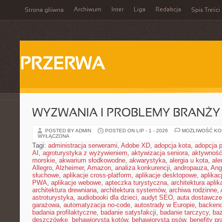
Archiwum
Inter
Liga
Redakcja
Strona główna
Spis Treści
PRZERWA
WYZWANIA I PROBLEMY BRANŻY
POSTED BY ADMIN
POSTED ON LIP - 1 - 2026
MOŻLIWOŚĆ K
WYŁĄCZONA
Tagi:
administracja serwerami
,
Adobe XD
,
adopcja kota
,
adopcja 
AI
,
agroturystyka z wyżywieniem
,
aktywizacja seniora
,
aktywność
morskie
,
akwarium słodkowodne
,
akwarystyka
,
alergia u kota
,
ale
Allegro
,
Alzheimer
,
Amazon
,
analiza konkurencji
,
andropauza
,
Ang
słuchowe
,
aplikacje cross-platform
,
aplikacje desktopowe
,
aplikac
PWA
,
aplikacje webowe
,
apteczka turystyczna
,
architektura aplika
architektura drewniana
,
architektura systemów
,
archiwa rodzinne
,
astroturystyka
,
audiobooki dla dzieci
,
audyt SEO
,
auta dostawcze
garażowa
,
automatyzacja no-code
,
autostrady w Europie
,
backen
badania profilaktyczne
,
badanie satysfakcji
,
badanie tarczycy
,
ba
deszczówkę
,
behawiorysta kotów
,
behawiorysta psów
,
benefity p