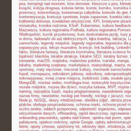
psa
,
kempingi nad morzem
,
kino domowe
,
kleszcze u psa
,
klima
książki
,
kolizja drogowa
,
kolonie letnie
,
kombi
,
komiks
,
komórka l
przemocy
,
koncentracja
,
konserwacja zabytków
,
konsole do gier
,
konteneryzacja
,
kontuzje sportowe
,
kopie zapasowe
,
korekta teks
kotłownia domowa
,
kowalstwo artystyczne
,
KPI
,
kreatywne pisani
miniaturka
,
kronika rodzinna
,
KSeF
,
Kubernetes
,
kultura feedback
Mazowsza
,
kultura regionalna Podhala
,
kultura regionalna Pomorz
Wielkopolski
,
kurnik przydomowy
,
kurs doskonalenia jazdy
,
kury 
w domu
,
ładowarki do aut elektrycznych
,
łąka kwietna
,
laktacja
,
L
samochodu
,
legendy miejskie
,
legendy regionalne
,
legowisko dla 
separacyjny psa
,
lekcje muzealne
,
licencje
,
link building
,
LinkedIn
faktu
,
literatura fantasy
,
literatura kryminalna
,
literatura science fic
lojalność klientów
,
lokalne atrakcje
,
lokalne SEO
,
lokalny biznes
,
lutowanie
,
macOS
,
majówka
,
malarstwo polskie
,
mandat
,
manga
,
lokalny
,
marketing szeptany
,
marketplace
,
marszobiegi
,
marża
,
ma
sportowy
,
maty węchowe
,
mecenat kultury
,
mechanik samochodo
haseł
,
menopauza
,
mikrobiom jelitowy
,
mikrofony
,
mikroprzedsięb
mikrowyprawy
,
mniej znane miejsca
,
mobilność ciała
,
modele jęz
MongoDB
,
montaż wideo
,
morfologia krwi
,
motocykle turystyczne
murale miejskie
,
muzea dla dzieci
,
muzyka ludowa
,
MVP
,
myjnia
naming
,
narzędzia SaaS
,
nauka programowania
,
nawodnienie org
nazwa firmy
,
newsletter
,
noclegi pet friendly
,
noclegi z jacuzzi
,
noc
Node.js
,
NoSQL
,
obozy młodzieżowe
,
obróbka zdjęć
,
obroża prz
ptaków
,
obsługa posprzedażowa
,
ochrona marki
,
ochrona przed 
oczko wodne
,
oddech przeponowy
,
odporność organizmu
,
odprawa
odzyskiwanie danych
,
offboarding
,
ogród deszczowy
,
ogrzewanie 
onboarding pracownika
,
opieka nad kotem
,
opieka nad psem
,
opi
paliatywna
,
opiekun rodzinny
,
opinie Google
,
opłaty administracyj
letnie
,
opony zimowe
,
opóźniony lot
,
orkiestry dęte
,
ortodoncja
,
oś
paczkomaty
,
pakowanie plecaka
,
pałace w Polsce
,
papuga falista