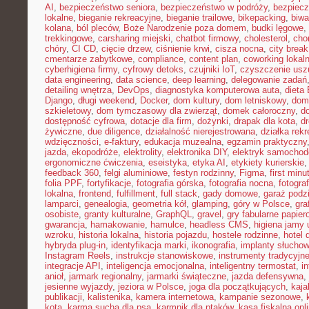
AI
,
bezpieczeństwo seniora
,
bezpieczeństwo w podróży
,
bezpiecz
lokalne
,
bieganie rekreacyjne
,
bieganie trailowe
,
bikepacking
,
biw
kolana
,
ból pleców
,
Boże Narodzenie poza domem
,
budki lęgowe
,
trekkingowe
,
carsharing miejski
,
chatbot firmowy
,
cholesterol
,
cho
chóry
,
CI CD
,
cięcie drzew
,
ciśnienie krwi
,
cisza nocna
,
city brea
cmentarze zabytkowe
,
compliance
,
content plan
,
coworking lokal
cyberhigiena firmy
,
cyfrowy detoks
,
czujniki IoT
,
czyszczenie usz
data engineering
,
data science
,
deep learning
,
delegowanie zadań
detailing wnętrza
,
DevOps
,
diagnostyka komputerowa auta
,
dieta
Django
,
długi weekend
,
Docker
,
dom kultury
,
dom letniskowy
,
dom
szkieletowy
,
dom tymczasowy dla zwierząt
,
domek całoroczny
,
d
dostępność cyfrowa
,
dotacje dla firm
,
dożynki
,
drapak dla kota
,
d
żywiczne
,
due diligence
,
działalność nierejestrowana
,
działka rek
wdzięczności
,
e-faktury
,
edukacja muzealna
,
egzamin praktyczny
jazda
,
ekopodróże
,
elektrolity
,
elektronika DIY
,
elektryk samocho
ergonomiczne ćwiczenia
,
eseistyka
,
etyka AI
,
etykiety kurierskie
feedback 360
,
felgi aluminiowe
,
festyn rodzinny
,
Figma
,
first minu
folia PPF
,
fortyfikacje
,
fotografia górska
,
fotografia nocna
,
fotogra
lokalna
,
frontend
,
fulfillment
,
full stack
,
gady domowe
,
garaż podz
lamparci
,
genealogia
,
geometria kół
,
glamping
,
góry w Polsce
,
gra
osobiste
,
granty kulturalne
,
GraphQL
,
gravel
,
gry fabularne papie
gwarancja
,
hamakowanie
,
hamulce
,
headless CMS
,
higiena jamy 
wzroku
,
historia lokalna
,
historia pojazdu
,
hostele rodzinne
,
hotel 
hybryda plug-in
,
identyfikacja marki
,
ikonografia
,
implanty słucho
Instagram Reels
,
instrukcje stanowiskowe
,
instrumenty tradycyjn
integracje API
,
inteligencja emocjonalna
,
inteligentny termostat
,
in
anioł
,
jarmark regionalny
,
jarmarki świąteczne
,
jazda defensywna
,
jesienne wyjazdy
,
jeziora w Polsce
,
joga dla początkujących
,
kaj
publikacji
,
kalistenika
,
kamera internetowa
,
kampanie sezonowe
,
kota
,
karma sucha dla psa
,
karmnik dla ptaków
,
kasa fiskalna onl