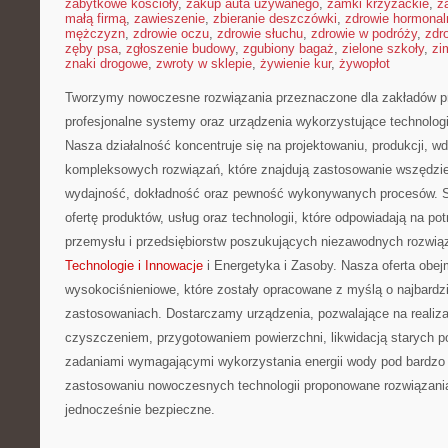
zabytkowe kościoły
,
zakup auta używanego
,
zamki krzyżackie
,
z
małą firmą
,
zawieszenie
,
zbieranie deszczówki
,
zdrowie hormonal
mężczyzn
,
zdrowie oczu
,
zdrowie słuchu
,
zdrowie w podróży
,
zdr
zęby psa
,
zgłoszenie budowy
,
zgubiony bagaż
,
zielone szkoły
,
zi
znaki drogowe
,
zwroty w sklepie
,
żywienie kur
,
żywopłot
Tworzymy nowoczesne rozwiązania przeznaczone dla zakładów pr
profesjonalne systemy oraz urządzenia wykorzystujące technologi
Nasza działalność koncentruje się na projektowaniu, produkcji, w
kompleksowych rozwiązań, które znajdują zastosowanie wszędzie 
wydajność, dokładność oraz pewność wykonywanych procesów. St
ofertę produktów, usług oraz technologii, które odpowiadają na 
przemysłu i przedsiębiorstw poszukujących niezawodnych rozwi
Technologie i Innowacje
i Energetyka i Zasoby. Nasza oferta obej
wysokociśnieniowe, które zostały opracowane z myślą o najbard
zastosowaniach. Dostarczamy urządzenia, pozwalające na realiz
czyszczeniem, przygotowaniem powierzchni, likwidacją starych p
zadaniami wymagającymi wykorzystania energii wody pod bardzo 
zastosowaniu nowoczesnych technologii proponowane rozwiązania
jednocześnie bezpieczne.